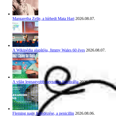
Margaretha Zelle, a hírhedt Mata Hari
2026.08.07.
A Wikipédia alapítója, Jimmy Wales 60 éves
2026.08.07.
A világ legnagyobb egynapos fesztiválja
2026.08.06.
Fleming nagy felfedezése, a penicillin
2026.08.06.