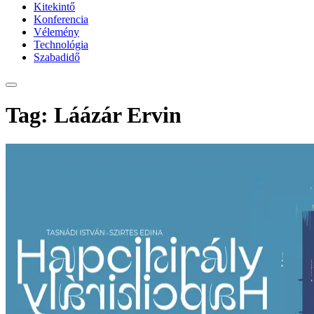
Kitekintő
Konferencia
Vélemény
Technológia
Szabadidő
Tag: Láázár Ervin