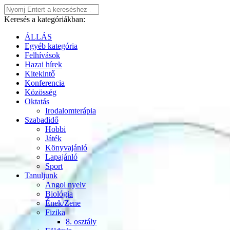
Keresés a kategóriákban:
ÁLLÁS
Egyéb kategória
Felhívások
Hazai hírek
Kitekintő
Konferencia
Közösség
Oktatás
Irodalomterápia
Szabadidő
Hobbi
Játék
Könyvajánló
Lapajánló
Sport
Tanuljunk
Angol nyelv
Biológia
Ének/Zene
Fizika
8. osztály