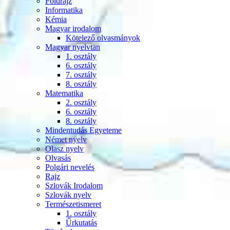
Földrajz
Informatika
Kémia
Magyar irodalom
Kötelező olvasmányok
Magyar nyelvtan
1. osztály
6. osztály
7. osztály
8. osztály
Matematika
2. osztály
6. osztály
8. osztály
Mindentudás Egyeteme
Német nyelv
Olasz nyelv
Olvasás
Polgári nevelés
Rajz
Szlovák Irodalom
Szlovák nyelv
Természetismeret
1. osztály
Űrkutatás