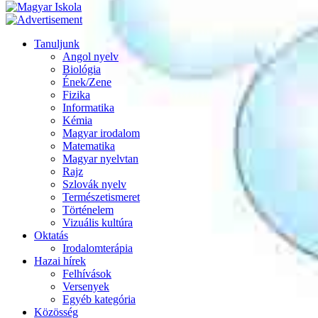
Tanuljunk
Angol nyelv
Biológia
Ének/Zene
Fizika
Informatika
Kémia
Magyar irodalom
Matematika
Magyar nyelvtan
Rajz
Szlovák nyelv
Természetismeret
Történelem
Vizuális kultúra
Oktatás
Irodalomterápia
Hazai hírek
Felhívások
Versenyek
Egyéb kategória
Közösség