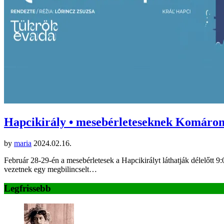
Hapcikirály • mesebérleteseknek Komár
by
maria
2024.02.16.
Február 28-29-én a mesebérletesek a Hapcikirályt láthatják délelőtt
vezetnek egy megbilincselt…
Legfrissebb