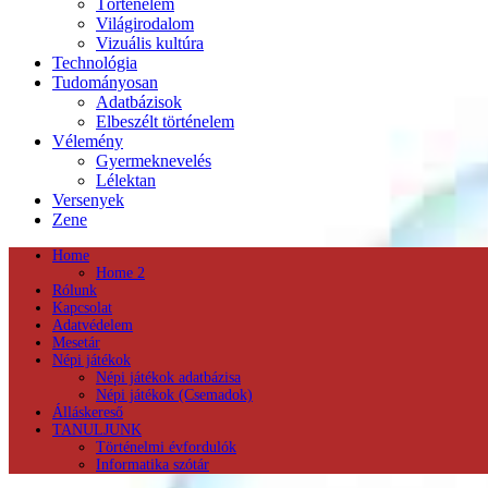
Történelem
Világirodalom
Vizuális kultúra
Technológia
Tudományosan
Adatbázisok
Elbeszélt történelem
Vélemény
Gyermeknevelés
Lélektan
Versenyek
Zene
Home
Home 2
Rólunk
Kapcsolat
Adatvédelem
Mesetár
Népi játékok
Népi játékok adatbázisa
Népi játékok (Csemadok)
Álláskereső
TANULJUNK
Történelmi évfordulók
Informatika szótár