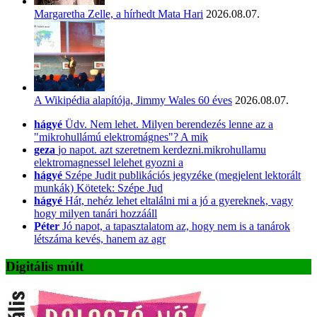
Margaretha Zelle, a hírhedt Mata Hari
2026.08.07.
A Wikipédia alapítója, Jimmy Wales 60 éves
2026.08.07.
hágyé
Üdv. Nem lehet. Milyen berendezés lenne az a
"mikrohullámú elektromágnes"? A mik
geza
jo napot. azt szeretnem kerdezni.mikrohullamu
elektromagnessel lelehet gyozni a
hágyé
Szépe Judit publikációs jegyzéke (megjelent lektorált
munkák) Kötetek: Szépe Jud
hágyé
Hát, nehéz lehet eltalálni mi a jó a gyereknek, vagy
hogy milyen tanári hozzááll
Péter
Jó napot, a tapasztalatom az, hogy nem is a tanárok
létszáma kevés, hanem az agr
Digitális múlt