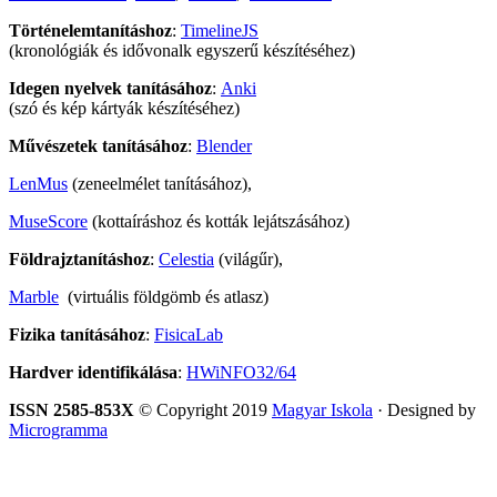
Történelemtanításhoz
:
TimelineJS
(kronológiák és idővonalk egyszerű készítéséhez)
Idegen nyelvek tanításához
:
Anki
(szó és kép kártyák készítéséhez)
Művészetek tanításához
:
Blender
LenMus
(zeneelmélet tanításához),
MuseScore
(kottaíráshoz és kották lejátszásához)
Földrajztanításhoz
:
Celestia
(világűr),
Marble
(virtuális földgömb és atlasz)
Fizika tanításához
:
FisicaLab
Hardver identifikálása
:
HWiNFO32/64
ISSN 2585-853X
© Copyright 2019
Magyar Iskola
· Designed by
Microgramma