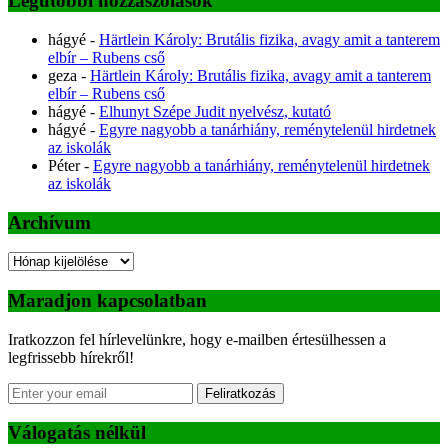
Legutóbbi hozzászólások
hágyé
-
Härtlein Károly: Brutális fizika, avagy amit a tanterem
elbír – Rubens cső
geza
-
Härtlein Károly: Brutális fizika, avagy amit a tanterem
elbír – Rubens cső
hágyé
-
Elhunyt Szépe Judit nyelvész, kutató
hágyé
-
Egyre nagyobb a tanárhiány, reménytelenül hirdetnek
az iskolák
Péter
-
Egyre nagyobb a tanárhiány, reménytelenül hirdetnek
az iskolák
Archívum
Archívum
Maradjon kapcsolatban
Iratkozzon fel hírlevelünkre, hogy e-mailben értesülhessen a
legfrissebb hírekről!
Feliratkozás
Válogatás nélkül