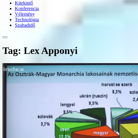
Kitekintő
Konferencia
Vélemény
Technológia
Szabadidő
Tag: Lex Apponyi