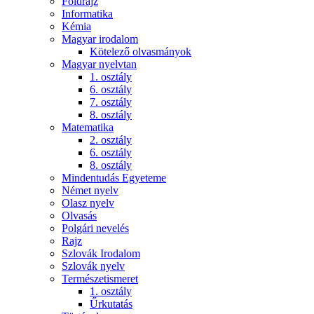
Földrajz
Informatika
Kémia
Magyar irodalom
Kötelező olvasmányok
Magyar nyelvtan
1. osztály
6. osztály
7. osztály
8. osztály
Matematika
2. osztály
6. osztály
8. osztály
Mindentudás Egyeteme
Német nyelv
Olasz nyelv
Olvasás
Polgári nevelés
Rajz
Szlovák Irodalom
Szlovák nyelv
Természetismeret
1. osztály
Űrkutatás