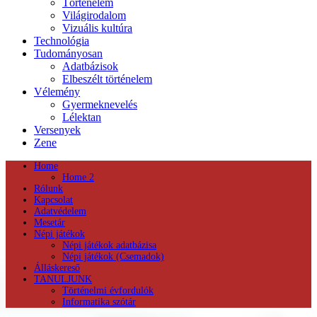
Történelem
Világirodalom
Vizuális kultúra
Technológia
Tudományosan
Adatbázisok
Elbeszélt történelem
Vélemény
Gyermeknevelés
Lélektan
Versenyek
Zene
Home
Home 2
Rólunk
Kapcsolat
Adatvédelem
Mesetár
Népi játékok
Népi játékok adatbázisa
Népi játékok (Csemadok)
Álláskereső
TANULJUNK
Történelmi évfordulók
Informatika szótár