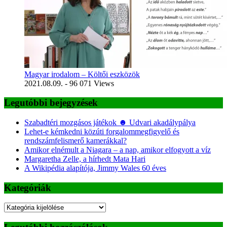
Magyar irodalom – Költői eszközök
2021.08.09.
- 96 071 Views
Legutóbbi bejegyzések
Szabadtéri mozgásos játékok ☻ Udvari akadálypálya
Lehet-e kémkedni közúti forgalommegfigyelő és
rendszámfelismerő kamerákkal?
Amikor elnémult a Niagara – a nap, amikor elfogyott a víz
Margaretha Zelle, a hírhedt Mata Hari
A Wikipédia alapítója, Jimmy Wales 60 éves
Kategóriák
Kategóriák