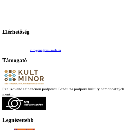
A Magyar Iskola a szlovákiai magyar iskolák, tanárok, szülők és
persze a diákok fóruma
Ezen az oldalon esetenként olyan írások jelennek meg, amelyek a hagyományos iskolafelfogástól eltérő
mintákat népszerűsítenek. Ennek következtében előfordulhat, hogy az idetévedő kiskorú felhasználók
látóköre gyorsabban szélesedik, mint azt a szülők esetleg szeretnék.
Elérhetőség
Családi Kör Egyesület/Združenie rod. kruhov
Medzilaborecká 17, 82101 Bratislava
+421 911 732 190 |
info@magyar-iskola.sk
Támogató
Realizované s finančnou podporou Fondu na podporu kultúry národnostných
menšín
Legnézettebb