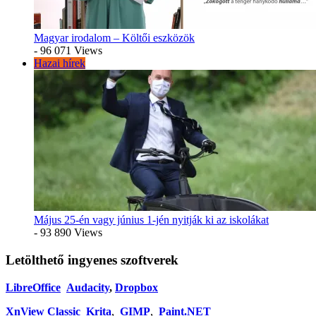
Magyar irodalom – Költői eszközök
- 96 071 Views
Hazai hírek
Május 25-én vagy június 1-jén nyitják ki az iskolákat
- 93 890 Views
Letölthető ingyenes szoftverek
LibreOffice
Audacity
,
Dropbox
XnView Classic
Krita
,
GIMP
,
Paint.NET