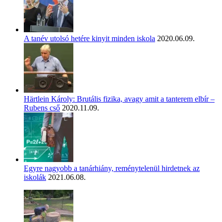
A tanév utolsó hetére kinyit minden iskola
2020.06.09.
Härtlein Károly: Brutális fizika, avagy amit a tanterem elbír –
Rubens cső
2020.11.09.
Egyre nagyobb a tanárhiány, reménytelenül hirdetnek az
iskolák
2021.06.08.