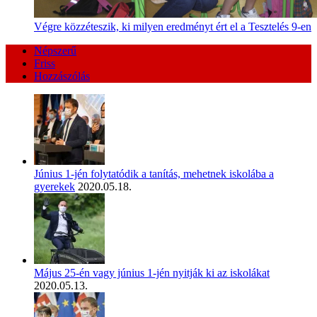
Végre közzéteszik, ki milyen eredményt ért el a Tesztelés 9-en
Népszerű
Friss
Hozzászólás
Június 1-jén folytatódik a tanítás, mehetnek iskolába a
gyerekek
2020.05.18.
Május 25-én vagy június 1-jén nyitják ki az iskolákat
2020.05.13.