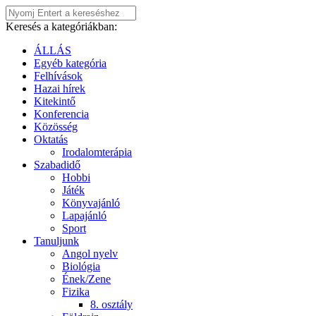
Keresés a kategóriákban:
ÁLLÁS
Egyéb kategória
Felhívások
Hazai hírek
Kitekintő
Konferencia
Közösség
Oktatás
Irodalomterápia
Szabadidő
Hobbi
Játék
Könyvajánló
Lapajánló
Sport
Tanuljunk
Angol nyelv
Biológia
Ének/Zene
Fizika
8. osztály