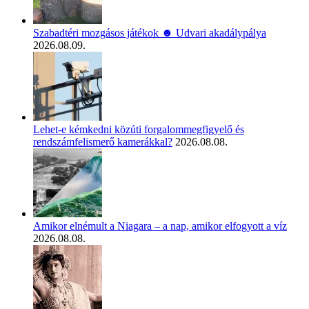
Szabadtéri mozgásos játékok ☻ Udvari akadálypálya
2026.08.09.
Lehet-e kémkedni közúti forgalommegfigyelő és
rendszámfelismerő kamerákkal?
2026.08.08.
Amikor elnémult a Niagara – a nap, amikor elfogyott a víz
2026.08.08.