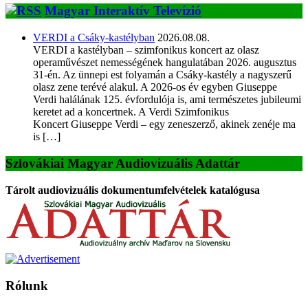
Magyar Interaktív Televízió
VERDI a Csáky-kastélyban
2026.08.08.
VERDI a kastélyban – szimfonikus koncert az olasz
operaművészet nemességének hangulatában 2026. augusztus
31-én. Az ünnepi est folyamán a Csáky-kastély a nagyszerű
olasz zene terévé alakul. A 2026-os év egyben Giuseppe
Verdi halálának 125. évfordulója is, ami természetes jubileumi
keretet ad a koncertnek. A Verdi Szimfonikus
Koncert Giuseppe Verdi – egy zeneszerző, akinek zenéje ma
is […]
Szlovákiai Magyar Audiovizuális Adattár
Tárolt audiovizuális dokumentumfelvételek katalógusa
Rólunk