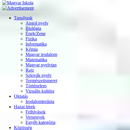
Tanuljunk
Angol nyelv
Biológia
Ének/Zene
Fizika
Informatika
Kémia
Magyar irodalom
Matematika
Magyar nyelvtan
Rajz
Szlovák nyelv
Természetismeret
Történelem
Vizuális kultúra
Oktatás
Irodalomterápia
Hazai hírek
Felhívások
Versenyek
Egyéb kategória
Közösség