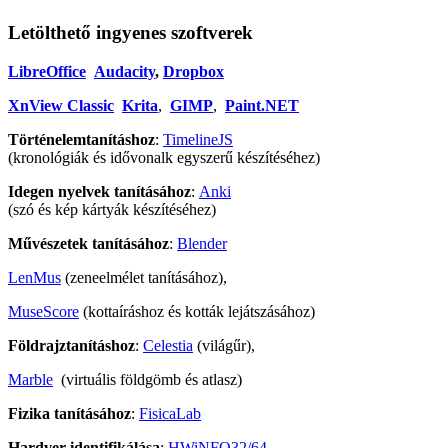
Letölthető ingyenes szoftverek
LibreOffice
Audacity
,
Dropbox
XnView Classic
Krita
,
GIMP
,
Paint.NET
Történelemtanításhoz
:
TimelineJS
(kronológiák és idővonalk egyszerű készítéséhez)
Idegen nyelvek tanításához
:
Anki
(szó és kép kártyák készítéséhez)
Művészetek tanításához
:
Blender
LenMus
(zeneelmélet tanításához),
MuseScore
(kottaíráshoz és kották lejátszásához)
Földrajztanításhoz
:
Celestia
(világűr),
Marble
(virtuális földgömb és atlasz)
Fizika tanításához
:
FisicaLab
Hardver identifikálása
:
HWiNFO32/64