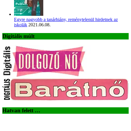
Egyre nagyobb a tanárhiány, reménytelenül hirdetnek az
iskolák
2021.06.08.
Digitális múlt
Hatvan felett …