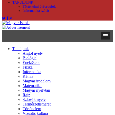
TANULJUNK
Történelmi évfordulók
Informatika szótár
Tanuljunk
Angol nyelv
Biológia
Ének/Zene
Fizika
Informatika
Kémia
Magyar irodalom
Matematika
Magyar nyelvtan
Rajz
Szlovák nyelv
Természetismeret
Történelem
Vizuális kultúra