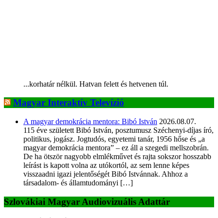
...korhatár nélkül. Hatvan felett és hetvenen túl.
Magyar Interaktív Televízió
A magyar demokrácia mentora: Bibó István
2026.08.07.
115 éve született Bibó István, posztumusz Széchenyi-díjas író,
politikus, jogász. Jogtudós, egyetemi tanár, 1956 hőse és „a
magyar demokrácia mentora” – ez áll a szegedi mellszobrán.
De ha ötször nagyobb elmlékművet és rajta sokszor hosszabb
leírást is kapott volna az utókortól, az sem lenne képes
visszaadni igazi jelentőségét Bibó Istvánnak. Ahhoz a
társadalom- és államtudományi […]
Szlovákiai Magyar Audiovizuális Adattár