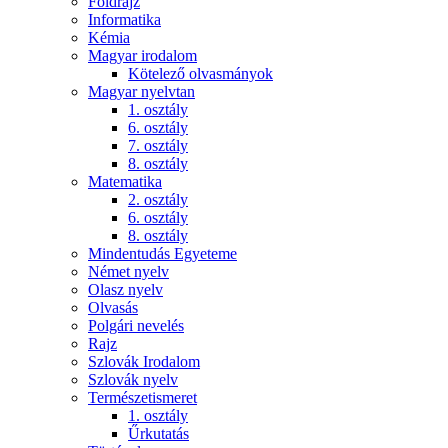
Földrajz
Informatika
Kémia
Magyar irodalom
Kötelező olvasmányok
Magyar nyelvtan
1. osztály
6. osztály
7. osztály
8. osztály
Matematika
2. osztály
6. osztály
8. osztály
Mindentudás Egyeteme
Német nyelv
Olasz nyelv
Olvasás
Polgári nevelés
Rajz
Szlovák Irodalom
Szlovák nyelv
Természetismeret
1. osztály
Űrkutatás