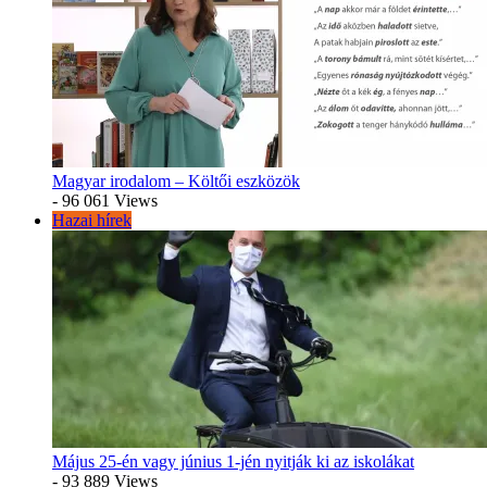
Magyar irodalom – Költői eszközök
- 96 061 Views
Hazai hírek
Május 25-én vagy június 1-jén nyitják ki az iskolákat
- 93 889 Views