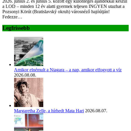
2026. június 2. és június 5. között egy különleges ajándékkal készül
a LOD – minden 12 év alatti gyermek teljesen INGYEN utazhat a
Pozsonyi Körút (Bratislavský okruh) városnéző hajóútján!
Fedezze…
Legfrissebb
Amikor elnémult a Niagara – a nap, amikor elfogyott a víz
2026.08.08.
Margaretha Zelle, a hírhedt Mata Hari
2026.08.07.