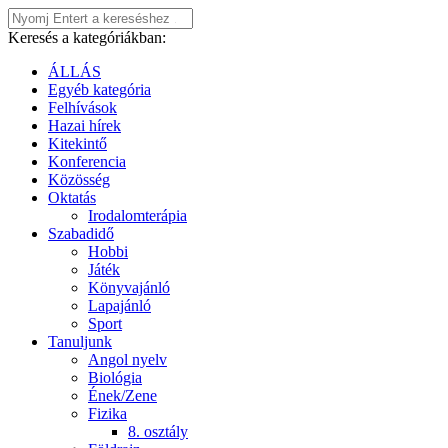
Keresés a kategóriákban:
ÁLLÁS
Egyéb kategória
Felhívások
Hazai hírek
Kitekintő
Konferencia
Közösség
Oktatás
Irodalomterápia
Szabadidő
Hobbi
Játék
Könyvajánló
Lapajánló
Sport
Tanuljunk
Angol nyelv
Biológia
Ének/Zene
Fizika
8. osztály