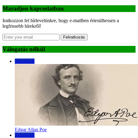
Maradjon kapcsolatban
Iratkozzon fel hírlevelünkre, hogy e-mailben értesülhessen a
legfrissebb hírekről!
Feliratkozás
Válogatás nélkül
Tanuljunk
Edgar Allan Poe
Tanuljunk