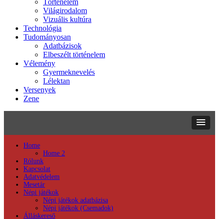
Történelem
Világirodalom
Vizuális kultúra
Technológia
Tudományosan
Adatbázisok
Elbeszélt történelem
Vélemény
Gyermeknevelés
Lélektan
Versenyek
Zene
Home
Home 2
Rólunk
Kapcsolat
Adatvédelem
Mesetár
Népi játékok
Népi játékok adatbázisa
Népi játékok (Csemadok)
Álláskereső