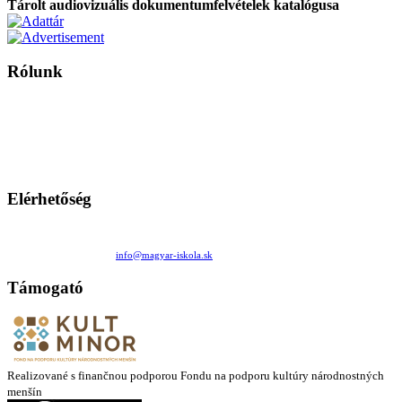
Tárolt audiovizuális dokumentumfelvételek katalógusa
Rólunk
A Magyar Iskola a szlovákiai magyar iskolák, tanárok, szülők és
persze a diákok fóruma
Ezen az oldalon esetenként olyan írások jelennek meg, amelyek a hagyományos iskolafelfogástól eltérő
mintákat népszerűsítenek. Ennek következtében előfordulhat, hogy az idetévedő kiskorú felhasználók
látóköre gyorsabban szélesedik, mint azt a szülők esetleg szeretnék.
Elérhetőség
Családi Kör Egyesület/Združenie rod. kruhov
Medzilaborecká 17, 82101 Bratislava
+421 911 732 190 |
info@magyar-iskola.sk
Támogató
Realizované s finančnou podporou Fondu na podporu kultúry národnostných
menšín