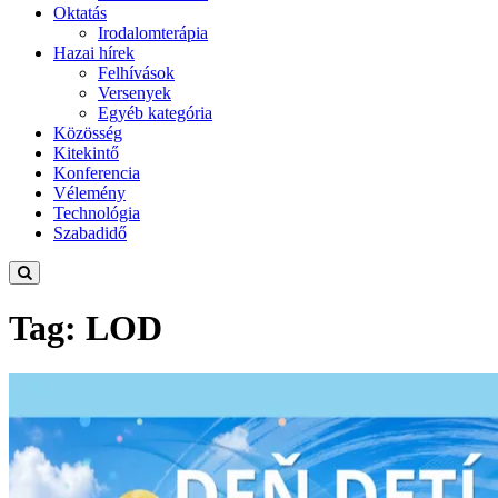
Oktatás
Irodalomterápia
Hazai hírek
Felhívások
Versenyek
Egyéb kategória
Közösség
Kitekintő
Konferencia
Vélemény
Technológia
Szabadidő
Tag: LOD