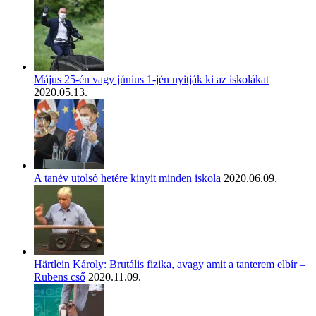
Május 25-én vagy június 1-jén nyitják ki az iskolákat
2020.05.13.
A tanév utolsó hetére kinyit minden iskola
2020.06.09.
Härtlein Károly: Brutális fizika, avagy amit a tanterem elbír –
Rubens cső
2020.11.09.