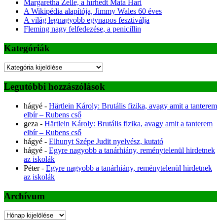
Margaretha Zelle, a hírhedt Mata Hari
A Wikipédia alapítója, Jimmy Wales 60 éves
A világ legnagyobb egynapos fesztiválja
Fleming nagy felfedezése, a penicillin
Kategóriák
Kategóriák
Legutóbbi hozzászólások
hágyé
-
Härtlein Károly: Brutális fizika, avagy amit a tanterem
elbír – Rubens cső
geza
-
Härtlein Károly: Brutális fizika, avagy amit a tanterem
elbír – Rubens cső
hágyé
-
Elhunyt Szépe Judit nyelvész, kutató
hágyé
-
Egyre nagyobb a tanárhiány, reménytelenül hirdetnek
az iskolák
Péter
-
Egyre nagyobb a tanárhiány, reménytelenül hirdetnek
az iskolák
Archívum
Archívum