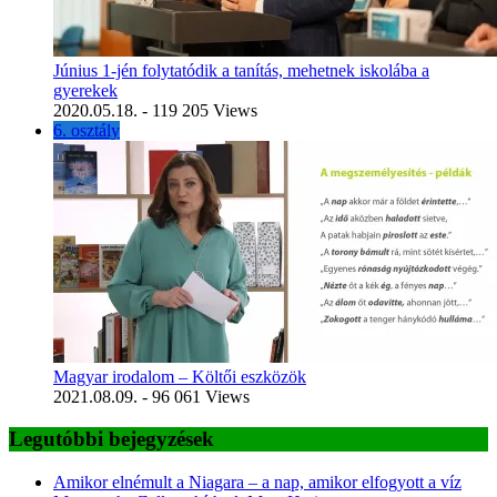
Június 1-jén folytatódik a tanítás, mehetnek iskolába a
gyerekek
2020.05.18.
- 119 205 Views
6. osztály
Magyar irodalom – Költői eszközök
2021.08.09.
- 96 061 Views
Legutóbbi bejegyzések
Amikor elnémult a Niagara – a nap, amikor elfogyott a víz