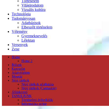
Történelem
Világirodalom
Vizuális kultúra
Technológia
Tudományosan
Adatbázisok
Elbeszélt történelem
Vélemény
Gyermeknevelés
Lélektan
Versenyek
Zene
Home
Home 2
Rólunk
Kapcsolat
Adatvédelem
Mesetár
Népi játékok
Népi játékok adatbázisa
Népi játékok (Csemadok)
Álláskereső
TANULJUNK
Történelmi évfordulók
Informatika szótár