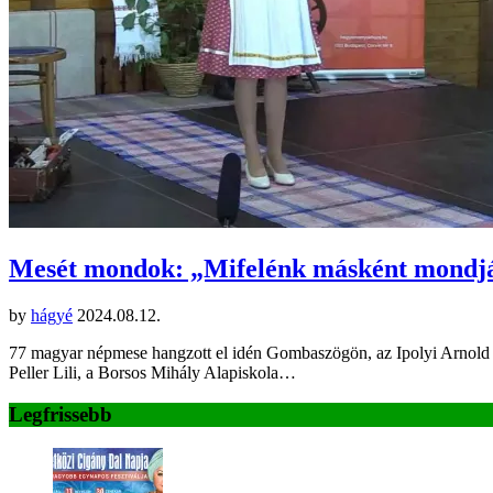
Mesét mondok: „Mifelénk másként mondják”
by
hágyé
2024.08.12.
77 magyar népmese hangzott el idén Gombaszögön, az Ipolyi Arnold 
Peller Lili, a Borsos Mihály Alapiskola…
Legfrissebb