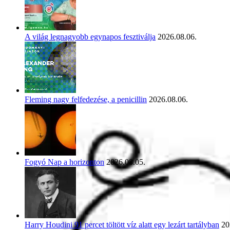
A világ legnagyobb egynapos fesztiválja
2026.08.06.
Fleming nagy felfedezése, a penicillin
2026.08.06.
Fogyó Nap a horizonton
2026.08.05.
Harry Houdini 91 percet töltött víz alatt egy lezárt tartályban
20