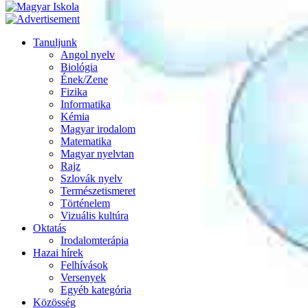
Tanuljunk
Angol nyelv
Biológia
Ének/Zene
Fizika
Informatika
Kémia
Magyar irodalom
Matematika
Magyar nyelvtan
Rajz
Szlovák nyelv
Természetismeret
Történelem
Vizuális kultúra
Oktatás
Irodalomterápia
Hazai hírek
Felhívások
Versenyek
Egyéb kategória
Közösség