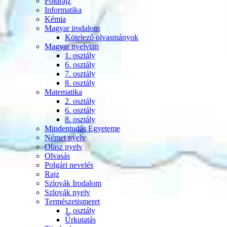
Földrajz
Informatika
Kémia
Magyar irodalom
Kötelező olvasmányok
Magyar nyelvtan
1. osztály
6. osztály
7. osztály
8. osztály
Matematika
2. osztály
6. osztály
8. osztály
Mindentudás Egyeteme
Német nyelv
Olasz nyelv
Olvasás
Polgári nevelés
Rajz
Szlovák Irodalom
Szlovák nyelv
Természetismeret
1. osztály
Űrkutatás