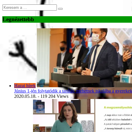
Legnézettebb
Hazai hírek
Június 1-jén folytatódik a tanítás, mehetnek iskolába a gyereke
2020.05.18.
- 119 204 Views