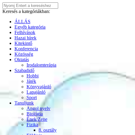
Keresés a kategóriákban:
ÁLLÁS
Egyéb kategória
Felhívások
Hazai hírek
Kitekintő
Konferencia
Közösség
Oktatás
Irodalomterápia
Szabadidő
Hobbi
Játék
Könyvajánló
Lapajánló
Sport
Tanuljunk
Angol nyelv
Biológia
Ének/Zene
Fizika
8. osztály