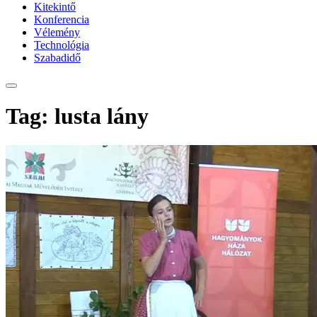
Kitekintő
Konferencia
Vélemény
Technológia
Szabadidő
Tag: lusta lány