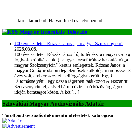
...korhatár nélkül. Hatvan felett és hetvenen túl.
Magyar Interaktív Televízió
100 éve született Rózsás János, „a magyar Szolzsenyicin”
2026.08.06.
100 éve született Rózsás János író, történész, a magyar Gulag-
foglyok krónikása, aki (Lengyel József íróhoz hasonlóan) „a
magyar Szolzsenyicin”-ként is emlegettek. Rózsás János, a
magyar Gulág-irodalom legjelentősebb alkotója mindössze 18
éves volt, amikor szovjet hadifogságba került. Egyik
„állomáshelyén”, egy kazah lágerben találkozott Alekszandr
Szolzsenyicinnel, akivel három évig tartó közös fogságuk
idején barátságot kötött. A két […]
Szlovákiai Magyar Audiovizuális Adattár
Tárolt audiovizuális dokumentumfelvételek katalógusa