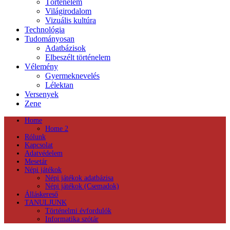
Történelem
Világirodalom
Vizuális kultúra
Technológia
Tudományosan
Adatbázisok
Elbeszélt történelem
Vélemény
Gyermeknevelés
Lélektan
Versenyek
Zene
Home
Home 2
Rólunk
Kapcsolat
Adatvédelem
Mesetár
Népi játékok
Népi játékok adatbázisa
Népi játékok (Csemadok)
Álláskereső
TANULJUNK
Történelmi évfordulók
Informatika szótár