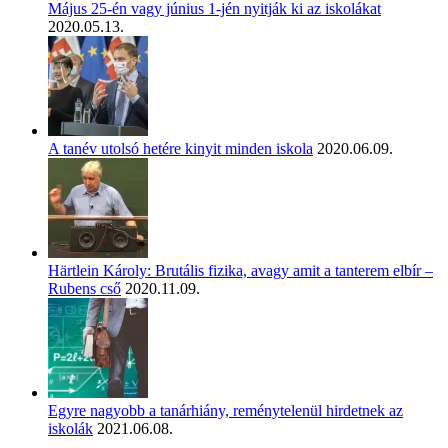
Május 25-én vagy június 1-jén nyitják ki az iskolákat
2020.05.13.
A tanév utolsó hetére kinyit minden iskola
2020.06.09.
Härtlein Károly: Brutális fizika, avagy amit a tanterem elbír –
Rubens cső
2020.11.09.
Egyre nagyobb a tanárhiány, reménytelenül hirdetnek az
iskolák
2021.06.08.