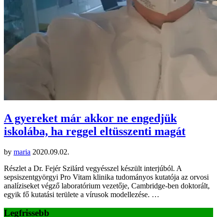
A gyereket már akkor ne engedjük
iskolába, ha reggel eltüsszenti magát
by
maria
2020.09.02.
Részlet a Dr. Fejér Szilárd vegyésszel készült interjúból. A
sepsiszentgyörgyi Pro Vitam klinika tudományos kutatója az orvosi
analíziseket végző laboratórium vezetője, Cambridge-ben doktorált,
egyik fő kutatási területe a vírusok modellezése. …
Legfrissebb