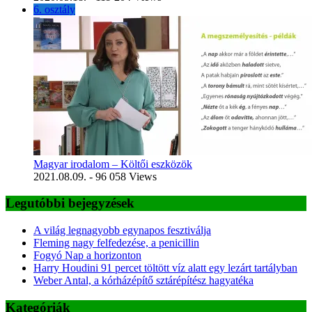
6. osztály
Magyar irodalom – Költői eszközök
2021.08.09.
- 96 058 Views
Legutóbbi bejegyzések
A világ legnagyobb egynapos fesztiválja
Fleming nagy felfedezése, a penicillin
Fogyó Nap a horizonton
Harry Houdini 91 percet töltött víz alatt egy lezárt tartályban
Weber Antal, a kórházépítő sztárépítész hagyatéka
Kategóriák