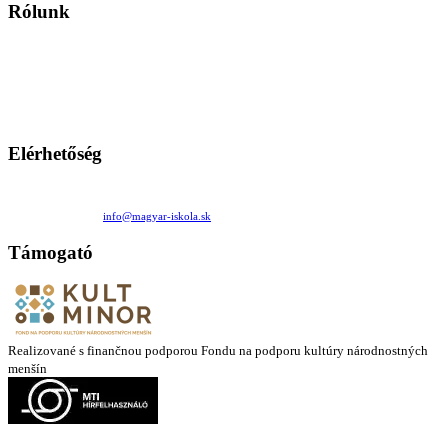
Rólunk
A Magyar Iskola a szlovákiai magyar iskolák, tanárok, szülők és
persze a diákok fóruma
Ezen az oldalon esetenként olyan írások jelennek meg, amelyek a hagyományos iskolafelfogástól eltérő
mintákat népszerűsítenek. Ennek következtében előfordulhat, hogy az idetévedő kiskorú felhasználók
látóköre gyorsabban szélesedik, mint azt a szülők esetleg szeretnék.
Elérhetőség
Családi Kör Egyesület/Združenie rod. kruhov
Medzilaborecká 17, 82101 Bratislava
+421 911 732 190 |
info@magyar-iskola.sk
Támogató
Realizované s finančnou podporou Fondu na podporu kultúry národnostných
menšín