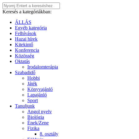
Keresés a kategóriákban:
ÁLLÁS
Egyéb kategória
Felhívások
Hazai hírek
Kitekintő
Konferencia
Közösség
Oktatás
Irodalomterápia
Szabadidő
Hobbi
Játék
Könyvajánló
Lapajánló
Sport
Tanuljunk
Angol nyelv
Biológia
Ének/Zene
Fizika
8. osztály