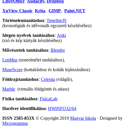
LibreOffice
Audacity
,
Dropbox
XnView Classic
Krita
,
GIMP
,
Paint.NET
Történelemtanításhoz
:
TimelineJS
(kronológiák és idővonalk egyszerű készítéséhez)
Idegen nyelvek tanításához
:
Anki
(szó és kép kártyák készítéséhez)
Művészetek tanításához
:
Blender
LenMus
(zeneelmélet tanításához),
MuseScore
(kottaíráshoz és kották lejátszásához)
Földrajztanításhoz
:
Celestia
(világűr),
Marble
(virtuális földgömb és atlasz)
Fizika tanításához
:
FisicaLab
Hardver identifikálása
:
HWiNFO32/64
ISSN 2585-853X
© Copyright 2019
Magyar Iskola
· Designed by
Microgramma