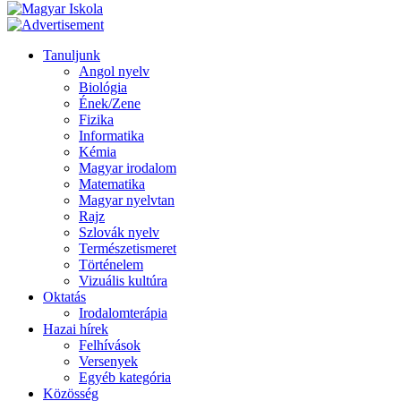
Tanuljunk
Angol nyelv
Biológia
Ének/Zene
Fizika
Informatika
Kémia
Magyar irodalom
Matematika
Magyar nyelvtan
Rajz
Szlovák nyelv
Természetismeret
Történelem
Vizuális kultúra
Oktatás
Irodalomterápia
Hazai hírek
Felhívások
Versenyek
Egyéb kategória
Közösség