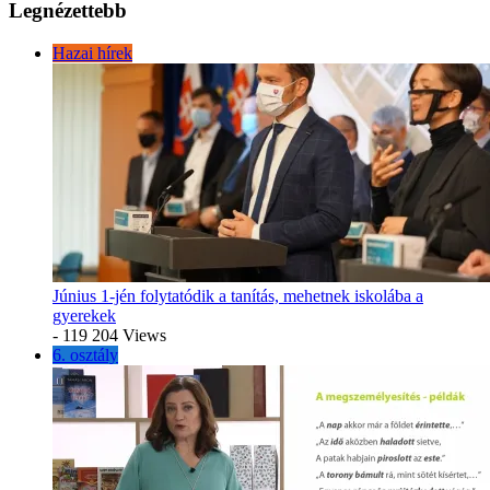
Legnézettebb
Hazai hírek
Június 1-jén folytatódik a tanítás, mehetnek iskolába a
gyerekek
- 119 204 Views
6. osztály