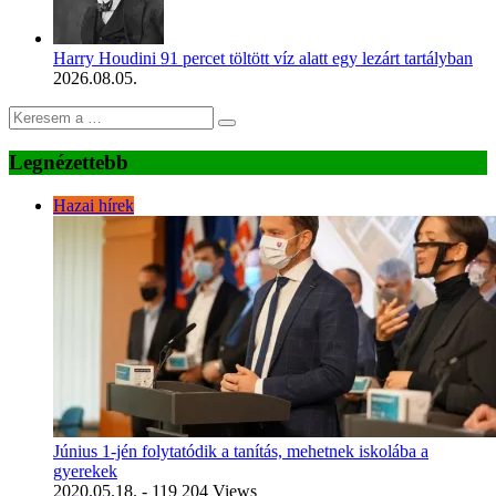
Harry Houdini 91 percet töltött víz alatt egy lezárt tartályban
2026.08.05.
Legnézettebb
Hazai hírek
Június 1-jén folytatódik a tanítás, mehetnek iskolába a
gyerekek
2020.05.18.
- 119 204 Views