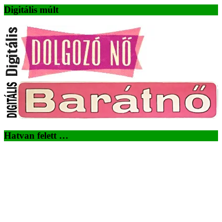
Digitális múlt
Hatvan felett …