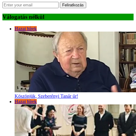
Feliratkozás
Válogatás nélkül
Hazai hírek
Köszönjük, Szeberényi Tanár úr!
Hazai hírek