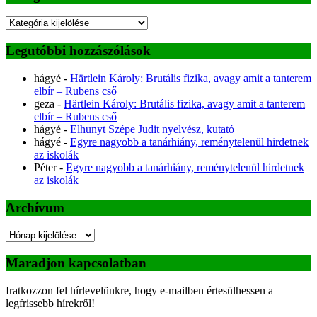
Kategóriák
Legutóbbi hozzászólások
hágyé
-
Härtlein Károly: Brutális fizika, avagy amit a tanterem
elbír – Rubens cső
geza
-
Härtlein Károly: Brutális fizika, avagy amit a tanterem
elbír – Rubens cső
hágyé
-
Elhunyt Szépe Judit nyelvész, kutató
hágyé
-
Egyre nagyobb a tanárhiány, reménytelenül hirdetnek
az iskolák
Péter
-
Egyre nagyobb a tanárhiány, reménytelenül hirdetnek
az iskolák
Archívum
Archívum
Maradjon kapcsolatban
Iratkozzon fel hírlevelünkre, hogy e-mailben értesülhessen a
legfrissebb hírekről!