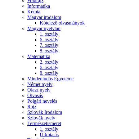
Földrajz
Informatika
Kémia
Magyar irodalom
Kötelező olvasmányok
Magyar nyelvtan
1. osztály
6. osztály
7. osztály
8. osztály
Matematika
2. osztály
6. osztály
8. osztály
Mindentudás Egyeteme
Német nyelv
Olasz nyelv
Olvasás
Polgári nevelés
Rajz
Szlovák Irodalom
Szlovák nyelv
Természetismeret
1. osztály
Űrkutatás