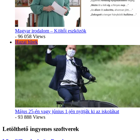
Magyar irodalom – Költői eszközök
- 96 058 Views
Hazai hírek
Május 25-én vagy június 1-jén nyitják ki az iskolákat
- 93 888 Views
Letölthető ingyenes szoftverek