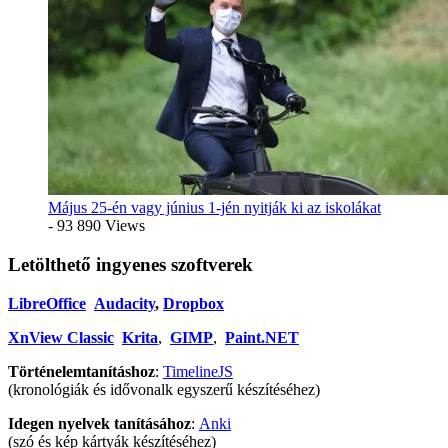
Május 25-én vagy június 1-jén nyitják ki az iskolákat
- 93 890 Views
Letölthető ingyenes szoftverek
LibreOffice
Audacity
,
Dropbox
XnView Classic
Krita
,
GIMP
,
Paint.NET
Történelemtanításhoz
:
TimelineJS
(kronológiák és idővonalk egyszerű készítéséhez)
Idegen nyelvek tanításához
:
Anki
(szó és kép kártyák készítéséhez)