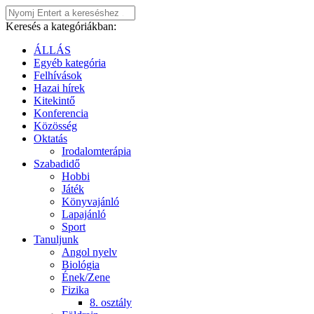
Keresés a kategóriákban:
ÁLLÁS
Egyéb kategória
Felhívások
Hazai hírek
Kitekintő
Konferencia
Közösség
Oktatás
Irodalomterápia
Szabadidő
Hobbi
Játék
Könyvajánló
Lapajánló
Sport
Tanuljunk
Angol nyelv
Biológia
Ének/Zene
Fizika
8. osztály