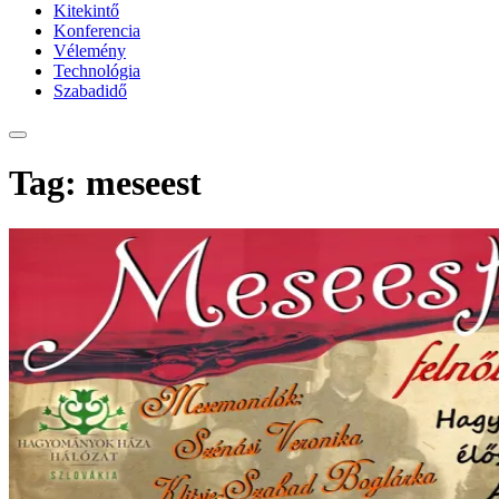
Kitekintő
Konferencia
Vélemény
Technológia
Szabadidő
Tag: meseest