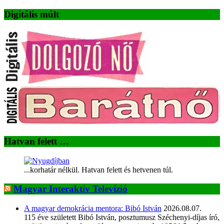
Digitális múlt
Hatvan felett …
...korhatár nélkül. Hatvan felett és hetvenen túl.
Magyar Interaktív Televízió
A magyar demokrácia mentora: Bibó István
2026.08.07.
115 éve született Bibó István, posztumusz Széchenyi-díjas író,