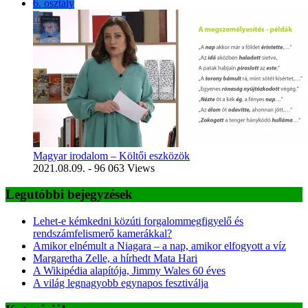
6. osztály
Magyar irodalom – Költői eszközök
2021.08.09.
- 96 063 Views
Legutóbbi bejegyzések
Lehet-e kémkedni közúti forgalommegfigyelő és
rendszámfelismerő kamerákkal?
Amikor elnémult a Niagara – a nap, amikor elfogyott a víz
Margaretha Zelle, a hírhedt Mata Hari
A Wikipédia alapítója, Jimmy Wales 60 éves
A világ legnagyobb egynapos fesztiválja