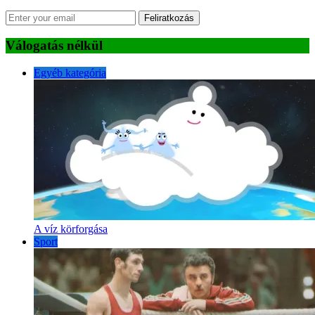
Feliratkozás
Válogatás nélkül
Egyéb kategória
A víz körforgása
Sport