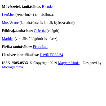
Művészetek tanításához
:
Blender
LenMus
(zeneelmélet tanításához),
MuseScore
(kottaíráshoz és kották lejátszásához)
Földrajztanításhoz
:
Celestia
(világűr),
Marble
(virtuális földgömb és atlasz)
Fizika tanításához
:
FisicaLab
Hardver identifikálása
:
HWiNFO32/64
ISSN 2585-853X
© Copyright 2019
Magyar Iskola
· Designed by
Microgramma