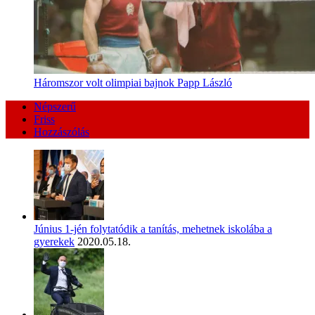
Háromszor volt olimpiai bajnok Papp László
Népszerű
Friss
Hozzászólás
Június 1-jén folytatódik a tanítás, mehetnek iskolába a
gyerekek
2020.05.18.