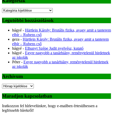
Kategóriák
Kategóriák
Legutóbbi hozzászólások
hágyé
-
Härtlein Károly: Brutális fizika, avagy amit a tanterem
elbír – Rubens cső
geza
-
Härtlein Károly: Brutális fizika, avagy amit a tanterem
elbír – Rubens cső
hágyé
-
Elhunyt Szépe Judit nyelvész, kutató
hágyé
-
Egyre nagyobb a tanárhiány, reménytelenül hirdetnek
az iskolák
Péter
-
Egyre nagyobb a tanárhiány, reménytelenül hirdetnek
az iskolák
Archívum
Archívum
Maradjon kapcsolatban
Iratkozzon fel hírlevelünkre, hogy e-mailben értesülhessen a
legfrissebb hírekről!