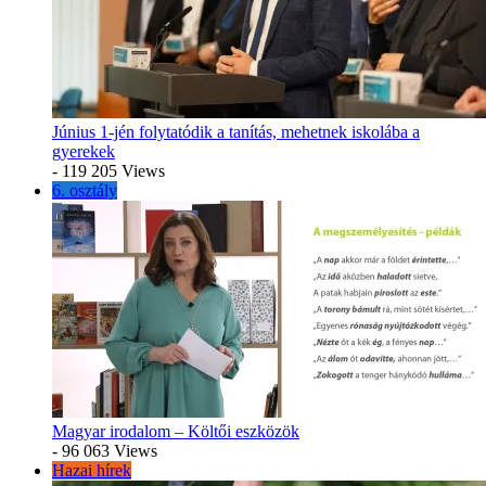
Június 1-jén folytatódik a tanítás, mehetnek iskolába a
gyerekek
- 119 205 Views
6. osztály
Magyar irodalom – Költői eszközök
- 96 063 Views
Hazai hírek