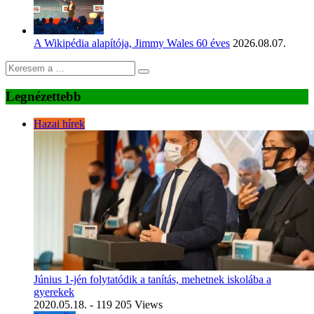
A Wikipédia alapítója, Jimmy Wales 60 éves
2026.08.07.
Legnézettebb
Hazai hírek
Június 1-jén folytatódik a tanítás, mehetnek iskolába a
gyerekek
2020.05.18.
- 119 205 Views