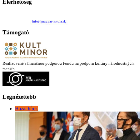
Elérhetőség
Családi Kör Egyesület/Združenie rod. kruhov
Medzilaborecká 17, 82101 Bratislava
+421 911 732 190 |
info@magyar-iskola.sk
Támogató
Realizované s finančnou podporou Fondu na podporu kultúry národnostných
menšín
Legnézettebb
Hazai hírek