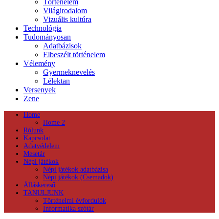
Történelem
Világirodalom
Vizuális kultúra
Technológia
Tudományosan
Adatbázisok
Elbeszélt történelem
Vélemény
Gyermeknevelés
Lélektan
Versenyek
Zene
Home
Home 2
Rólunk
Kapcsolat
Adatvédelem
Mesetár
Népi játékok
Népi játékok adatbázisa
Népi játékok (Csemadok)
Álláskereső
TANULJUNK
Történelmi évfordulók
Informatika szótár