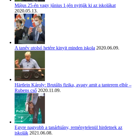
Május 25-én vagy június 1-jén nyitják ki az iskolákat
2020.05.13.
A tanév utolsó hetére kinyit minden iskola
2020.06.09.
Härtlein Károly: Brutális fizika, avagy amit a tanterem elbír –
Rubens cső
2020.11.09.
Egyre nagyobb a tanárhiány, reménytelenül hirdetnek az
iskolák
2021.06.08.