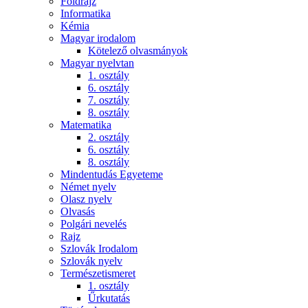
Földrajz
Informatika
Kémia
Magyar irodalom
Kötelező olvasmányok
Magyar nyelvtan
1. osztály
6. osztály
7. osztály
8. osztály
Matematika
2. osztály
6. osztály
8. osztály
Mindentudás Egyeteme
Német nyelv
Olasz nyelv
Olvasás
Polgári nevelés
Rajz
Szlovák Irodalom
Szlovák nyelv
Természetismeret
1. osztály
Űrkutatás