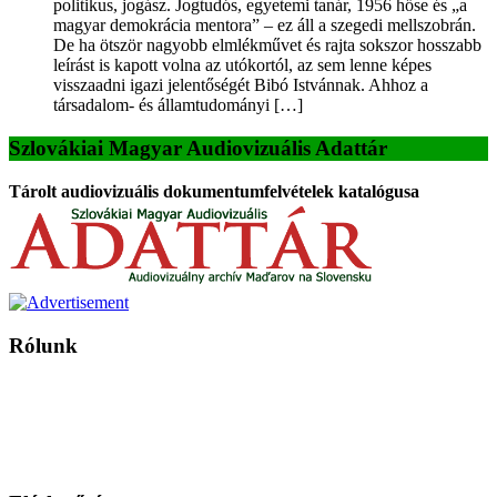
politikus, jogász. Jogtudós, egyetemi tanár, 1956 hőse és „a
magyar demokrácia mentora” – ez áll a szegedi mellszobrán.
De ha ötször nagyobb elmlékművet és rajta sokszor hosszabb
leírást is kapott volna az utókortól, az sem lenne képes
visszaadni igazi jelentőségét Bibó Istvánnak. Ahhoz a
társadalom- és államtudományi […]
Szlovákiai Magyar Audiovizuális Adattár
Tárolt audiovizuális dokumentumfelvételek katalógusa
Rólunk
A Magyar Iskola a szlovákiai magyar iskolák, tanárok, szülők és
persze a diákok fóruma
Ezen az oldalon esetenként olyan írások jelennek meg, amelyek a hagyományos iskolafelfogástól eltérő
mintákat népszerűsítenek. Ennek következtében előfordulhat, hogy az idetévedő kiskorú felhasználók
látóköre gyorsabban szélesedik, mint azt a szülők esetleg szeretnék.