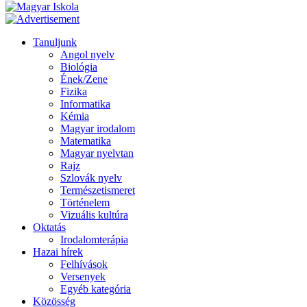
Tanuljunk
Angol nyelv
Biológia
Ének/Zene
Fizika
Informatika
Kémia
Magyar irodalom
Matematika
Magyar nyelvtan
Rajz
Szlovák nyelv
Természetismeret
Történelem
Vizuális kultúra
Oktatás
Irodalomterápia
Hazai hírek
Felhívások
Versenyek
Egyéb kategória
Közösség