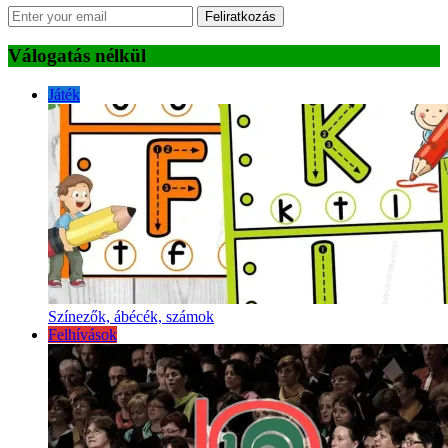
Feliratkozás
Válogatás nélkül
Játék
Színezők, ábécék, számok
Felhívások