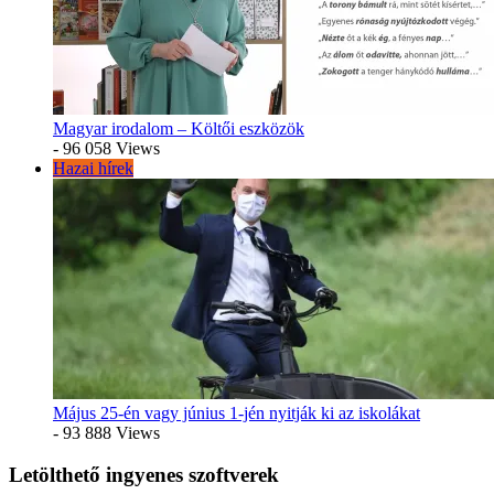
Magyar irodalom – Költői eszközök
- 96 058 Views
Hazai hírek
Május 25-én vagy június 1-jén nyitják ki az iskolákat
- 93 888 Views
Letölthető ingyenes szoftverek