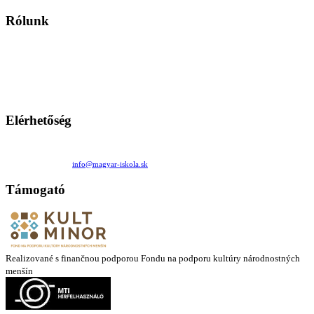
Rólunk
A Magyar Iskola a szlovákiai magyar iskolák, tanárok, szülők és
persze a diákok fóruma
Ezen az oldalon esetenként olyan írások jelennek meg, amelyek a hagyományos iskolafelfogástól eltérő
mintákat népszerűsítenek. Ennek következtében előfordulhat, hogy az idetévedő kiskorú felhasználók
látóköre gyorsabban szélesedik, mint azt a szülők esetleg szeretnék.
Elérhetőség
Családi Kör Egyesület/Združenie rod. kruhov
Medzilaborecká 17, 82101 Bratislava
+421 911 732 190 |
info@magyar-iskola.sk
Támogató
Realizované s finančnou podporou Fondu na podporu kultúry národnostných
menšín