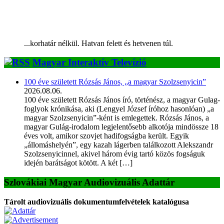
...korhatár nélkül. Hatvan felett és hetvenen túl.
Magyar Interaktív Televízió
100 éve született Rózsás János, „a magyar Szolzsenyicin”
2026.08.06.
100 éve született Rózsás János író, történész, a magyar Gulag-
foglyok krónikása, aki (Lengyel József íróhoz hasonlóan) „a
magyar Szolzsenyicin”-ként is emlegettek. Rózsás János, a
magyar Gulág-irodalom legjelentősebb alkotója mindössze 18
éves volt, amikor szovjet hadifogságba került. Egyik
„állomáshelyén”, egy kazah lágerben találkozott Alekszandr
Szolzsenyicinnel, akivel három évig tartó közös fogságuk
idején barátságot kötött. A két […]
Szlovákiai Magyar Audiovizuális Adattár
Tárolt audiovizuális dokumentumfelvételek katalógusa