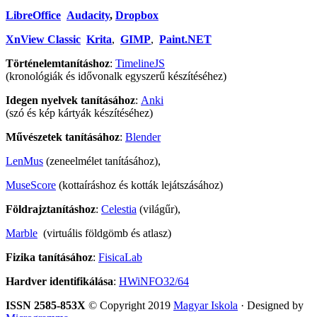
LibreOffice
Audacity
,
Dropbox
XnView Classic
Krita
,
GIMP
,
Paint.NET
Történelemtanításhoz
:
TimelineJS
(kronológiák és idővonalk egyszerű készítéséhez)
Idegen nyelvek tanításához
:
Anki
(szó és kép kártyák készítéséhez)
Művészetek tanításához
:
Blender
LenMus
(zeneelmélet tanításához),
MuseScore
(kottaíráshoz és kották lejátszásához)
Földrajztanításhoz
:
Celestia
(világűr),
Marble
(virtuális földgömb és atlasz)
Fizika tanításához
:
FisicaLab
Hardver identifikálása
:
HWiNFO32/64
ISSN 2585-853X
© Copyright 2019
Magyar Iskola
· Designed by