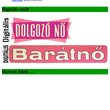
Digitális múlt
Hatvan felett …