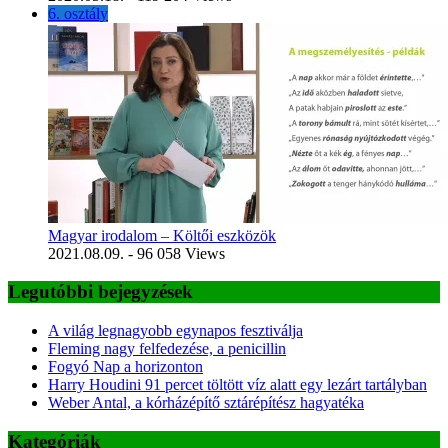
6. osztály
Magyar irodalom – Költői eszközök
2021.08.09.
- 96 058 Views
Legutóbbi bejegyzések
A világ legnagyobb egynapos fesztiválja
Fleming nagy felfedezése, a penicillin
Fogyó Nap a horizonton
Harry Houdini 91 percet töltött víz alatt egy lezárt tartályban
Weber Antal, a kórházépítő sztárépítész hagyatéka
Kategóriák