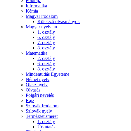
Földrajz
Informatika
Kémia
Magyar irodalom
Kötelező olvasmányok
Magyar nyelvtan
1. osztály
6. osztály
7. osztály
8. osztály
Matematika
2. osztály
6. osztály
8. osztály
Mindentudás Egyeteme
Német nyelv
Olasz nyelv
Olvasás
Polgári nevelés
Rajz
Szlovák Irodalom
Szlovák nyelv
Természetismeret
1. osztály
Űrkutatás