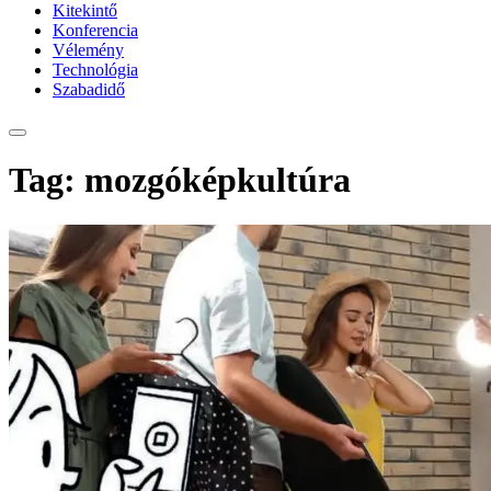
Kitekintő
Konferencia
Vélemény
Technológia
Szabadidő
Tag: mozgóképkultúra