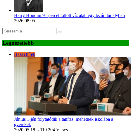
Harry Houdini 91 percet töltött víz alatt egy lezárt tartályban
2026.08.05.
Legnézettebb
Hazai hírek
Június 1-jén folytatódik a tanítás, mehetnek iskolába a
gyerekek
2020.05.18.
- 119 204 Views