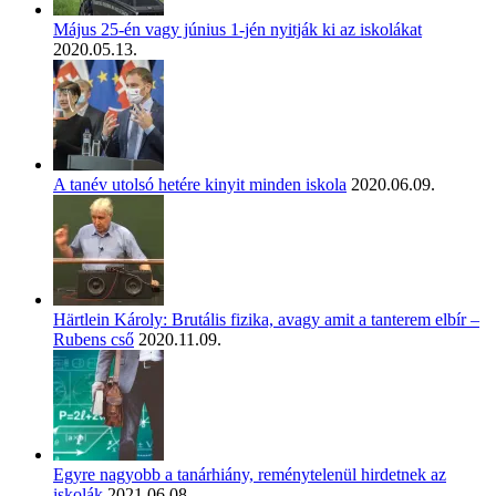
Május 25-én vagy június 1-jén nyitják ki az iskolákat
2020.05.13.
A tanév utolsó hetére kinyit minden iskola
2020.06.09.
Härtlein Károly: Brutális fizika, avagy amit a tanterem elbír –
Rubens cső
2020.11.09.
Egyre nagyobb a tanárhiány, reménytelenül hirdetnek az
iskolák
2021.06.08.