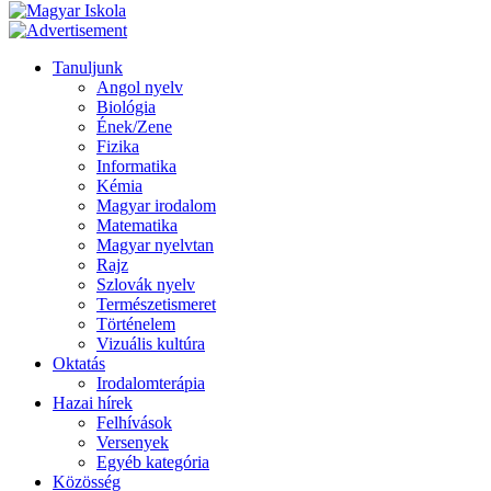
Tanuljunk
Angol nyelv
Biológia
Ének/Zene
Fizika
Informatika
Kémia
Magyar irodalom
Matematika
Magyar nyelvtan
Rajz
Szlovák nyelv
Természetismeret
Történelem
Vizuális kultúra
Oktatás
Irodalomterápia
Hazai hírek
Felhívások
Versenyek
Egyéb kategória
Közösség