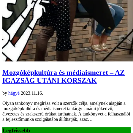
Mozgóképkultúra és médiaismeret – AZ
IGAZSÁG UTÁNI KORSZAK
by
hágyé
2023.11.16.
Olyan tankönyv megírása volt a szerzők célja, amelynek alapján a
mozgóképkultúra és médiaismeret tantárgy tanárai jókedvű,
élvezetes és szakszerű órákat tarthatnak. A tankönyvet a felhasználói
a fejlesztőmunka szolgálatába állíthatják, azaz…
Legfrissebb