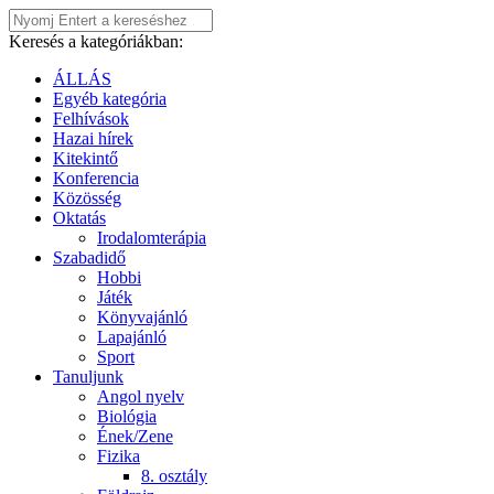
Keresés a kategóriákban:
ÁLLÁS
Egyéb kategória
Felhívások
Hazai hírek
Kitekintő
Konferencia
Közösség
Oktatás
Irodalomterápia
Szabadidő
Hobbi
Játék
Könyvajánló
Lapajánló
Sport
Tanuljunk
Angol nyelv
Biológia
Ének/Zene
Fizika
8. osztály