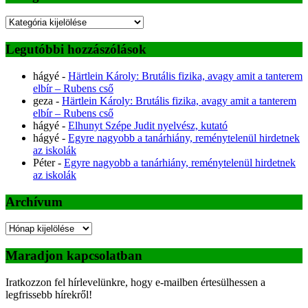
Kategóriák
Legutóbbi hozzászólások
hágyé
-
Härtlein Károly: Brutális fizika, avagy amit a tanterem
elbír – Rubens cső
geza
-
Härtlein Károly: Brutális fizika, avagy amit a tanterem
elbír – Rubens cső
hágyé
-
Elhunyt Szépe Judit nyelvész, kutató
hágyé
-
Egyre nagyobb a tanárhiány, reménytelenül hirdetnek
az iskolák
Péter
-
Egyre nagyobb a tanárhiány, reménytelenül hirdetnek
az iskolák
Archívum
Archívum
Maradjon kapcsolatban
Iratkozzon fel hírlevelünkre, hogy e-mailben értesülhessen a
legfrissebb hírekről!