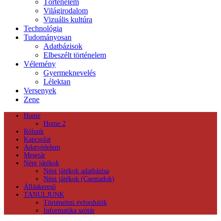
Történelem
Világirodalom
Vizuális kultúra
Technológia
Tudományosan
Adatbázisok
Elbeszélt történelem
Vélemény
Gyermeknevelés
Lélektan
Versenyek
Zene
Home
Home 2
Rólunk
Kapcsolat
Adatvédelem
Mesetár
Népi játékok
Népi játékok adatbázisa
Népi játékok (Csemadok)
Álláskereső
TANULJUNK
Történelmi évfordulók
Informatika szótár