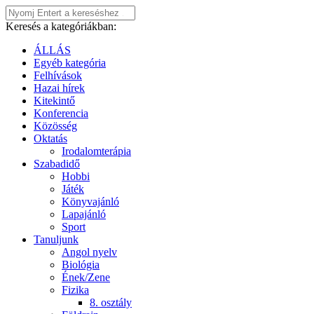
Keresés a kategóriákban:
ÁLLÁS
Egyéb kategória
Felhívások
Hazai hírek
Kitekintő
Konferencia
Közösség
Oktatás
Irodalomterápia
Szabadidő
Hobbi
Játék
Könyvajánló
Lapajánló
Sport
Tanuljunk
Angol nyelv
Biológia
Ének/Zene
Fizika
8. osztály