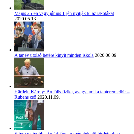
Május 25-én vagy június 1-jén nyitják ki az iskolákat
2020.05.13.
A tanév utolsó hetére kinyit minden iskola
2020.06.09.
Härtlein Károly: Brutális fizika, avagy amit a tanterem elbír –
Rubens cső
2020.11.09.
Egyre nagyobb a tanárhiány, reménytelenül hirdetnek az