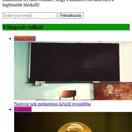
legfrissebb hírekről!
Feliratkozás
Válogatás nélkül
Hazai hírek
Nagyon sok pedagógus készül nyugdíjba
Kitekintő