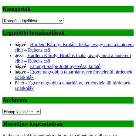
Kategóriák
Kategóriák
Legutóbbi hozzászólások
hágyé
-
Härtlein Károly: Brutális fizika, avagy amit a tanterem
elbír – Rubens cső
geza
-
Härtlein Károly: Brutális fizika, avagy amit a tanterem
elbír – Rubens cső
hágyé
-
Elhunyt Szépe Judit nyelvész, kutató
hágyé
-
Egyre nagyobb a tanárhiány, reménytelenül hirdetnek
az iskolák
Péter
-
Egyre nagyobb a tanárhiány, reménytelenül hirdetnek
az iskolák
Archívum
Archívum
Maradjon kapcsolatban
Iratkozzon fel hírlevelünkre, hogy e-mailben értesülhessen a