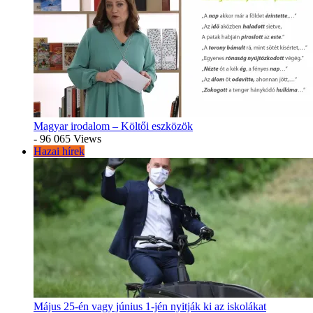
Magyar irodalom – Költői eszközök
- 96 065 Views
Hazai hírek
Május 25-én vagy június 1-jén nyitják ki az iskolákat