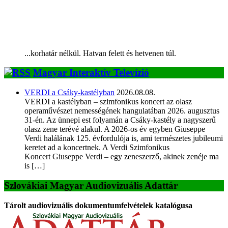
...korhatár nélkül. Hatvan felett és hetvenen túl.
Magyar Interaktív Televízió
VERDI a Csáky-kastélyban
2026.08.08.
VERDI a kastélyban – szimfonikus koncert az olasz
operaművészet nemességének hangulatában 2026. augusztus
31-én. Az ünnepi est folyamán a Csáky-kastély a nagyszerű
olasz zene terévé alakul. A 2026-os év egyben Giuseppe
Verdi halálának 125. évfordulója is, ami természetes jubileumi
keretet ad a koncertnek. A Verdi Szimfonikus
Koncert Giuseppe Verdi – egy zeneszerző, akinek zenéje ma
is […]
Szlovákiai Magyar Audiovizuális Adattár
Tárolt audiovizuális dokumentumfelvételek katalógusa