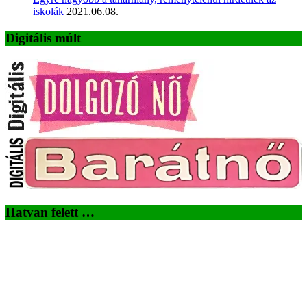
iskolák
2021.06.08.
Digitális múlt
Hatvan felett …