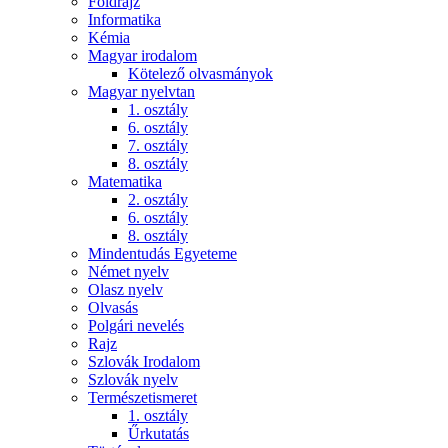
Földrajz
Informatika
Kémia
Magyar irodalom
Kötelező olvasmányok
Magyar nyelvtan
1. osztály
6. osztály
7. osztály
8. osztály
Matematika
2. osztály
6. osztály
8. osztály
Mindentudás Egyeteme
Német nyelv
Olasz nyelv
Olvasás
Polgári nevelés
Rajz
Szlovák Irodalom
Szlovák nyelv
Természetismeret
1. osztály
Űrkutatás