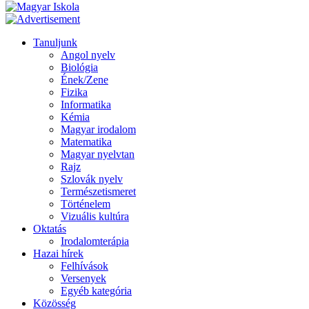
Tanuljunk
Angol nyelv
Biológia
Ének/Zene
Fizika
Informatika
Kémia
Magyar irodalom
Matematika
Magyar nyelvtan
Rajz
Szlovák nyelv
Természetismeret
Történelem
Vizuális kultúra
Oktatás
Irodalomterápia
Hazai hírek
Felhívások
Versenyek
Egyéb kategória
Közösség