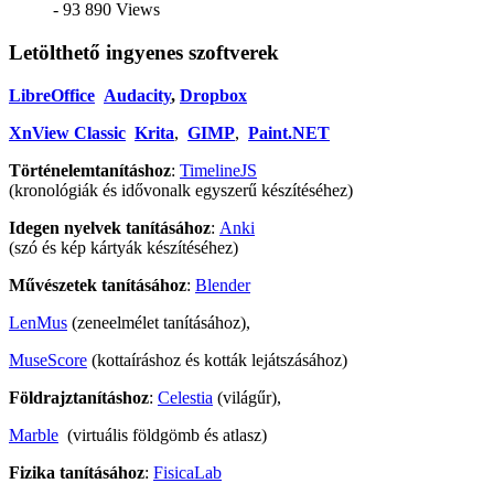
- 93 890 Views
Letölthető ingyenes szoftverek
LibreOffice
Audacity
,
Dropbox
XnView Classic
Krita
,
GIMP
,
Paint.NET
Történelemtanításhoz
:
TimelineJS
(kronológiák és idővonalk egyszerű készítéséhez)
Idegen nyelvek tanításához
:
Anki
(szó és kép kártyák készítéséhez)
Művészetek tanításához
:
Blender
LenMus
(zeneelmélet tanításához),
MuseScore
(kottaíráshoz és kották lejátszásához)
Földrajztanításhoz
:
Celestia
(világűr),
Marble
(virtuális földgömb és atlasz)
Fizika tanításához
:
FisicaLab