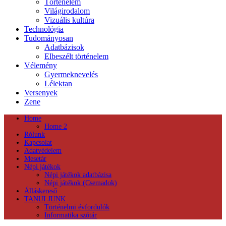
Történelem
Világirodalom
Vizuális kultúra
Technológia
Tudományosan
Adatbázisok
Elbeszélt történelem
Vélemény
Gyermeknevelés
Lélektan
Versenyek
Zene
Home
Home 2
Rólunk
Kapcsolat
Adatvédelem
Mesetár
Népi játékok
Népi játékok adatbázisa
Népi játékok (Csemadok)
Álláskereső
TANULJUNK
Történelmi évfordulók
Informatika szótár