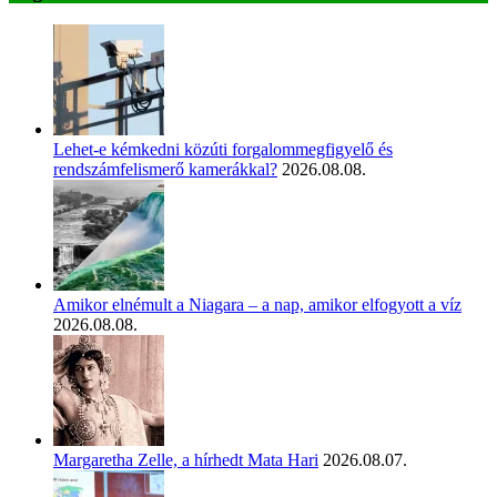
Lehet-e kémkedni közúti forgalommegfigyelő és
rendszámfelismerő kamerákkal?
2026.08.08.
Amikor elnémult a Niagara – a nap, amikor elfogyott a víz
2026.08.08.
Margaretha Zelle, a hírhedt Mata Hari
2026.08.07.