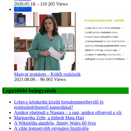
2020.05.18.
- 119 205 Views
6. osztály
Magyar irodalom – Költői eszközök
2021.08.09.
- 96 065 Views
Legutóbbi bejegyzések
Lehet-e kémkedni közúti forgalommegfigyelő és
rendszámfelismerő kamerákkal?
Amikor elnémult a Niagara – a nap, amikor elfogyott a víz
Margaretha Zelle, a hírhedt Mata Hari
A Wikipédia alapítója, Jimmy Wales 60 éves
A világ legnagyobb egynapos fesztiválja