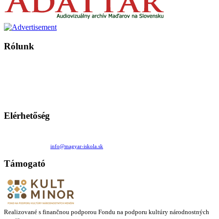
Rólunk
A Magyar Iskola a szlovákiai magyar iskolák, tanárok, szülők és
persze a diákok fóruma
Ezen az oldalon esetenként olyan írások jelennek meg, amelyek a hagyományos iskolafelfogástól eltérő
mintákat népszerűsítenek. Ennek következtében előfordulhat, hogy az idetévedő kiskorú felhasználók
látóköre gyorsabban szélesedik, mint azt a szülők esetleg szeretnék.
Elérhetőség
Családi Kör Egyesület/Združenie rod. kruhov
Medzilaborecká 17, 82101 Bratislava
+421 911 732 190 |
info@magyar-iskola.sk
Támogató
Realizované s finančnou podporou Fondu na podporu kultúry národnostných