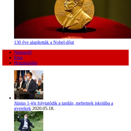
130 éve alapították a Nobel-díjat
Népszerű
Friss
Hozzászólás
Június 1-jén folytatódik a tanítás, mehetnek iskolába a
gyerekek
2020.05.18.