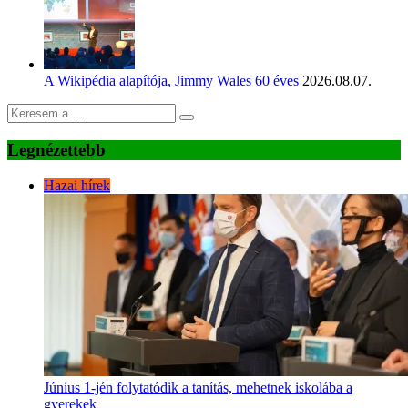
A Wikipédia alapítója, Jimmy Wales 60 éves
2026.08.07.
Legnézettebb
Hazai hírek
Június 1-jén folytatódik a tanítás, mehetnek iskolába a
gyerekek