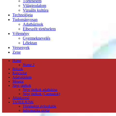
Történelem
Világirodalom
Vizuális kultúra
Technológia
Tudományosan
Adatbázisok
Elbeszélt történelem
Vélemény
Gyermeknevelés
Lélektan
Versenyek
Zene
Home
Home 2
Rólunk
Kapcsolat
Adatvédelem
Mesetár
Népi játékok
Népi játékok adatbázisa
Népi játékok (Csemadok)
Álláskereső
TANULJUNK
Történelmi évfordulók
Informatika szótár