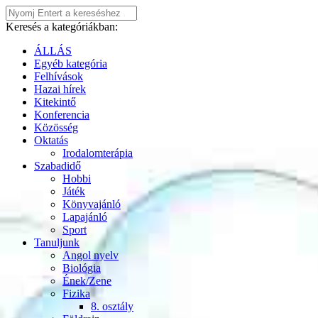
Keresés a kategóriákban:
ÁLLÁS
Egyéb kategória
Felhívások
Hazai hírek
Kitekintő
Konferencia
Közösség
Oktatás
Irodalomterápia
Szabadidő
Hobbi
Játék
Könyvajánló
Lapajánló
Sport
Tanuljunk
Angol nyelv
Biológia
Ének/Zene
Fizika
8. osztály