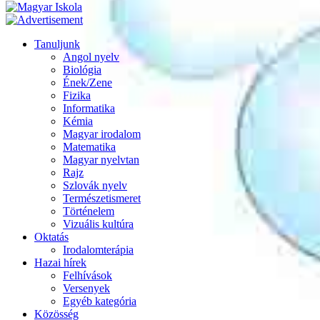
Tanuljunk
Angol nyelv
Biológia
Ének/Zene
Fizika
Informatika
Kémia
Magyar irodalom
Matematika
Magyar nyelvtan
Rajz
Szlovák nyelv
Természetismeret
Történelem
Vizuális kultúra
Oktatás
Irodalomterápia
Hazai hírek
Felhívások
Versenyek
Egyéb kategória
Közösség