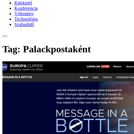
Kitekintő
Konferencia
Vélemény
Technológia
Szabadidő
Tag: Palackpostaként