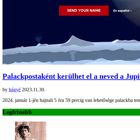
Palackpostaként kerülhet el a neved a Jup
by
hágyé
2023.11.30.
2024. január 1-jén hajnali 5 óra 59 percig van lehetősége palackba t
Legfrissebb