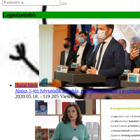
Legnézettebb
Hazai hírek
Június 1-jén folytatódik a tanítás, mehetnek iskolába a gyereke
2020.05.18.
- 119 205 Views