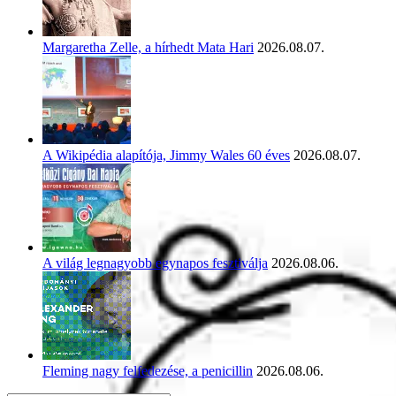
Margaretha Zelle, a hírhedt Mata Hari
2026.08.07.
A Wikipédia alapítója, Jimmy Wales 60 éves
2026.08.07.
A világ legnagyobb egynapos fesztiválja
2026.08.06.
Fleming nagy felfedezése, a penicillin
2026.08.06.