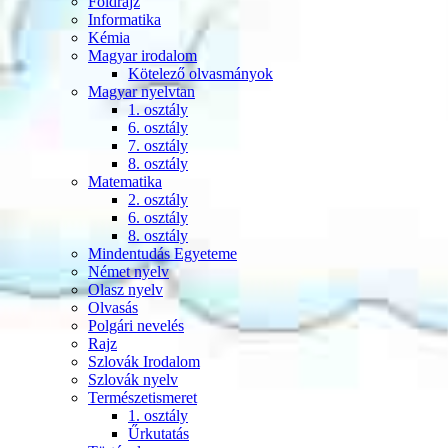
Földrajz
Informatika
Kémia
Magyar irodalom
Kötelező olvasmányok
Magyar nyelvtan
1. osztály
6. osztály
7. osztály
8. osztály
Matematika
2. osztály
6. osztály
8. osztály
Mindentudás Egyeteme
Német nyelv
Olasz nyelv
Olvasás
Polgári nevelés
Rajz
Szlovák Irodalom
Szlovák nyelv
Természetismeret
1. osztály
Űrkutatás