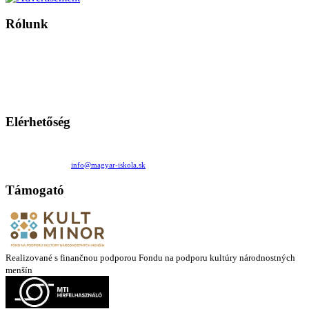
Rólunk
A Magyar Iskola a szlovákiai magyar iskolák, tanárok, szülők és
persze a diákok fóruma
Ezen az oldalon esetenként olyan írások jelennek meg, amelyek a hagyományos iskolafelfogástól eltérő
mintákat népszerűsítenek. Ennek következtében előfordulhat, hogy az idetévedő kiskorú felhasználók
látóköre gyorsabban szélesedik, mint azt a szülők esetleg szeretnék.
Elérhetőség
Családi Kör Egyesület/Združenie rod. kruhov
Medzilaborecká 17, 82101 Bratislava
+421 911 732 190 |
info@magyar-iskola.sk
Támogató
Realizované s finančnou podporou Fondu na podporu kultúry národnostných
menšín