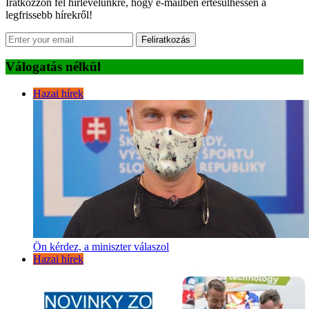
Iratkozzon fel hírlevelünkre, hogy e-mailben értesülhessen a
legfrissebb hírekről!
Feliratkozás
Válogatás nélkül
Hazai hírek
Ön kérdez, a miniszter válaszol
Hazai hírek