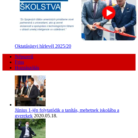
Oktatásügyi hírlevél 2025/20
Népszerű
Friss
Hozzászólás
Június 1-jén folytatódik a tanítás, mehetnek iskolába a
gyerekek
2020.05.18.