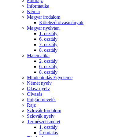
Földrajz
Informatika
Kémia
Magyar irodalom
Kötelező olvasmányok
Magyar nyelvtan
1. osztály
6. osztály
7. osztály
8. osztály
Matematika
2. osztály
6. osztály
8. osztály
Mindentudás Egyeteme
Német nyelv
Olasz nyelv
Olvasás
Polgári nevelés
Rajz
Szlovák Irodalom
Szlovák nyelv
Természetismeret
1. osztály
Űrkutatás