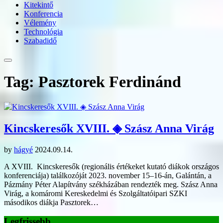
Kitekintő
Konferencia
Vélemény
Technológia
Szabadidő
Tag: Pasztorek Ferdinánd
Kincskeresők XVIII. ◈ Szász Anna Virág
by
hágyé
2024.09.14.
A XVIII. Kincskeresők (regionális értékeket kutató diákok országos
konferenciája) találkozóját 2023. november 15–16-án, Galántán, a
Pázmány Péter Alapítvány székházában rendezték meg. Szász Anna
Virág, a komáromi Kereskedelmi és Szolgáltatóipari SZKI
másodikos diákja Pasztorek…
Legfrissebb