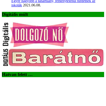
Egyre nagyobb a tanárhiány, reménytelenül hirdetnek az
iskolák
2021.06.08.
Digitális múlt
Hatvan felett …