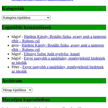
Kategóriák
Kategóriák
Legutóbbi hozzászólások
hágyé
-
Härtlein Károly: Brutális fizika, avagy amit a tanterem
elbír – Rubens cső
geza
-
Härtlein Károly: Brutális fizika, avagy amit a tanterem
elbír – Rubens cső
hágyé
-
Elhunyt Szépe Judit nyelvész, kutató
hágyé
-
Egyre nagyobb a tanárhiány, reménytelenül hirdetnek
az iskolák
Péter
-
Egyre nagyobb a tanárhiány, reménytelenül hirdetnek
az iskolák
Archívum
Archívum
Maradjon kapcsolatban