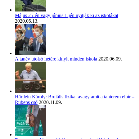
Május 25-én vagy június 1-jén nyitják ki az iskolákat
2020.05.13.
A tanév utolsó hetére kinyit minden iskola
2020.06.09.
Härtlein Károly: Brutális fizika, avagy amit a tanterem elbír –
Rubens cső
2020.11.09.