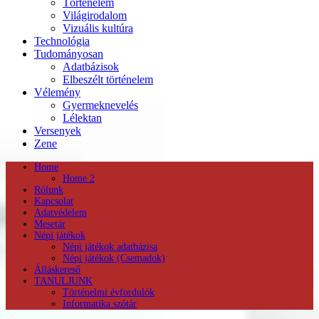
Történelem
Világirodalom
Vizuális kultúra
Technológia
Tudományosan
Adatbázisok
Elbeszélt történelem
Vélemény
Gyermeknevelés
Lélektan
Versenyek
Zene
Home
Home 2
Rólunk
Kapcsolat
Adatvédelem
Mesetár
Népi játékok
Népi játékok adatbázisa
Népi játékok (Csemadok)
Álláskereső
TANULJUNK
Történelmi évfordulók
Informatika szótár