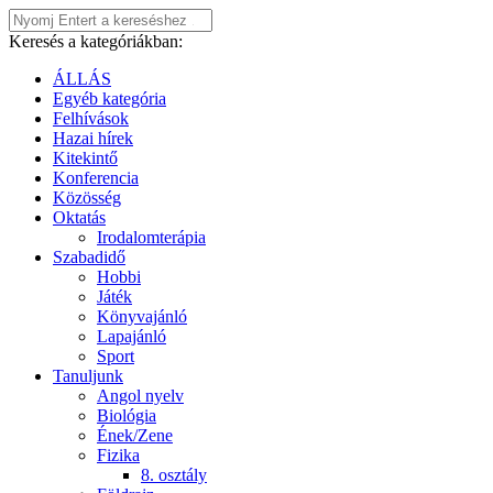
Keresés a kategóriákban:
ÁLLÁS
Egyéb kategória
Felhívások
Hazai hírek
Kitekintő
Konferencia
Közösség
Oktatás
Irodalomterápia
Szabadidő
Hobbi
Játék
Könyvajánló
Lapajánló
Sport
Tanuljunk
Angol nyelv
Biológia
Ének/Zene
Fizika
8. osztály