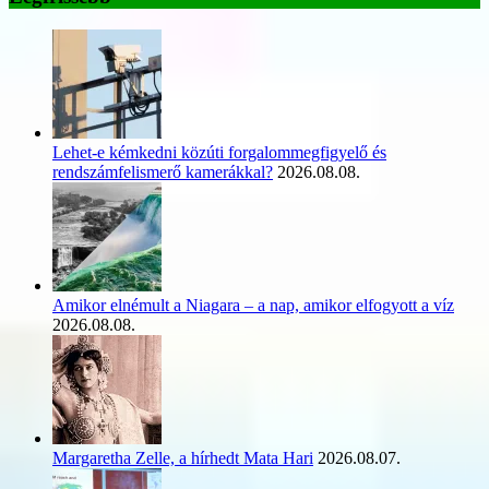
Lehet-e kémkedni közúti forgalommegfigyelő és
rendszámfelismerő kamerákkal?
2026.08.08.
Amikor elnémult a Niagara – a nap, amikor elfogyott a víz
2026.08.08.
Margaretha Zelle, a hírhedt Mata Hari
2026.08.07.