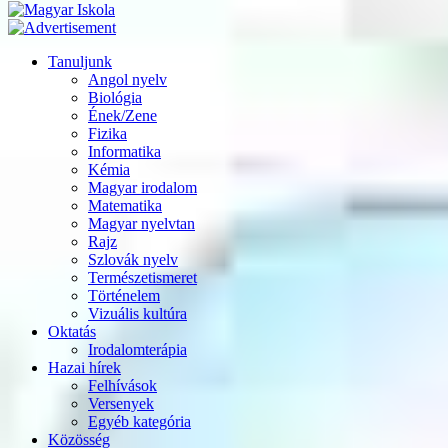
Tanuljunk
Angol nyelv
Biológia
Ének/Zene
Fizika
Informatika
Kémia
Magyar irodalom
Matematika
Magyar nyelvtan
Rajz
Szlovák nyelv
Természetismeret
Történelem
Vizuális kultúra
Oktatás
Irodalomterápia
Hazai hírek
Felhívások
Versenyek
Egyéb kategória
Közösség