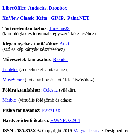
LibreOffice
Audacity
,
Dropbox
XnView Classic
Krita
,
GIMP
,
Paint.NET
Történelemtanításhoz
:
TimelineJS
(kronológiák és idővonalk egyszerű készítéséhez)
Idegen nyelvek tanításához
:
Anki
(szó és kép kártyák készítéséhez)
Művészetek tanításához
:
Blender
LenMus
(zeneelmélet tanításához),
MuseScore
(kottaíráshoz és kották lejátszásához)
Földrajztanításhoz
:
Celestia
(világűr),
Marble
(virtuális földgömb és atlasz)
Fizika tanításához
:
FisicaLab
Hardver identifikálása
:
HWiNFO32/64
ISSN 2585-853X
© Copyright 2019
Magyar Iskola
· Designed by