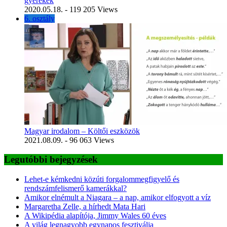
gyerekek
2020.05.18.
- 119 205 Views
6. osztály
Magyar irodalom – Költői eszközök
2021.08.09.
- 96 063 Views
Legutóbbi bejegyzések
Lehet-e kémkedni közúti forgalommegfigyelő és
rendszámfelismerő kamerákkal?
Amikor elnémult a Niagara – a nap, amikor elfogyott a víz
Margaretha Zelle, a hírhedt Mata Hari
A Wikipédia alapítója, Jimmy Wales 60 éves
A világ legnagyobb egynapos fesztiválja