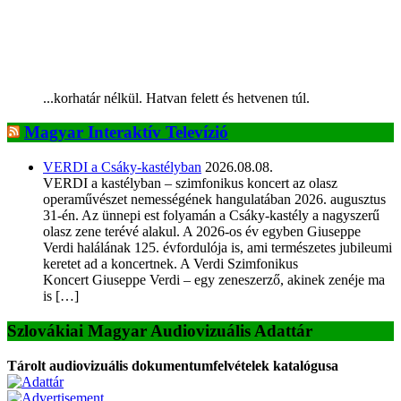
...korhatár nélkül. Hatvan felett és hetvenen túl.
Magyar Interaktív Televízió
VERDI a Csáky-kastélyban
2026.08.08.
VERDI a kastélyban – szimfonikus koncert az olasz
operaművészet nemességének hangulatában 2026. augusztus
31-én. Az ünnepi est folyamán a Csáky-kastély a nagyszerű
olasz zene terévé alakul. A 2026-os év egyben Giuseppe
Verdi halálának 125. évfordulója is, ami természetes jubileumi
keretet ad a koncertnek. A Verdi Szimfonikus
Koncert Giuseppe Verdi – egy zeneszerző, akinek zenéje ma
is […]
Szlovákiai Magyar Audiovizuális Adattár
Tárolt audiovizuális dokumentumfelvételek katalógusa