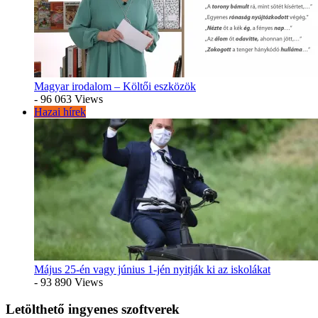
Magyar irodalom – Költői eszközök
- 96 063 Views
Hazai hírek
Május 25-én vagy június 1-jén nyitják ki az iskolákat
- 93 890 Views
Letölthető ingyenes szoftverek