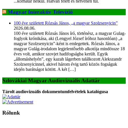
...korhatár nélkül. Hatvan felett és hetvenen túl.
Magyar Interaktív Televízió
100 éve született Rózsás János, „a magyar Szolzsenyicin”
2026.08.06.
100 éve született Rózsás János író, történész, a magyar Gulag-
foglyok krónikása, aki (Lengyel József íróhoz hasonlóan) „a
magyar Szolzsenyicin”-ként is emlegettek. Rózsás János, a
magyar Gulág-irodalom legjelentősebb alkotója mindössze 18
éves volt, amikor szovjet hadifogságba került. Egyik
„állomáshelyén”, egy kazah lágerben találkozott Alekszandr
Szolzsenyicinnel, akivel három évig tartó közös fogságuk
idején barátságot kötött. A két […]
Szlovákiai Magyar Audiovizuális Adattár
Tárolt audiovizuális dokumentumfelvételek katalógusa
Rólunk
A Magyar Iskola a szlovákiai magyar iskolák, tanárok, szülők és