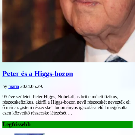
Peter és a Higgs-bozon
by
maria
2024.05.29.
95 éve született Peter Higgs, Nobel-díjas brit elméleti fizikus,
részecskefizikus, akiről a Higgs-bozon nevű részecskét nevezték el;
ő már az „isteni részecske” tudományos igazolása előtt megjósolta
ezen közvetítő részecske létezését.…
Legfrissebb