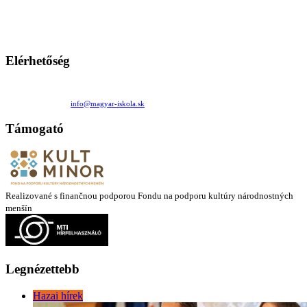
persze a diákok fóruma
Ezen az oldalon esetenként olyan írások jelennek meg, amelyek a hagyományos iskolafelfogástól eltérő
mintákat népszerűsítenek. Ennek következtében előfordulhat, hogy az idetévedő kiskorú felhasználók
látóköre gyorsabban szélesedik, mint azt a szülők esetleg szeretnék.
Elérhetőség
Családi Kör Egyesület/Združenie rod. kruhov
Medzilaborecká 17, 82101 Bratislava
+421 911 732 190 |
info@magyar-iskola.sk
Támogató
Realizované s finančnou podporou Fondu na podporu kultúry národnostných
menšín
Legnézettebb
Hazai hírek