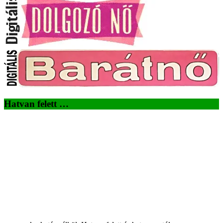
Hatvan felett …