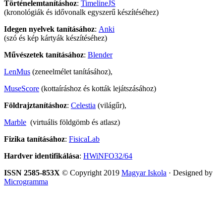
Történelemtanításhoz
:
TimelineJS
(kronológiák és idővonalk egyszerű készítéséhez)
Idegen nyelvek tanításához
:
Anki
(szó és kép kártyák készítéséhez)
Művészetek tanításához
:
Blender
LenMus
(zeneelmélet tanításához),
MuseScore
(kottaíráshoz és kották lejátszásához)
Földrajztanításhoz
:
Celestia
(világűr),
Marble
(virtuális földgömb és atlasz)
Fizika tanításához
:
FisicaLab
Hardver identifikálása
:
HWiNFO32/64
ISSN 2585-853X
© Copyright 2019
Magyar Iskola
· Designed by
Microgramma