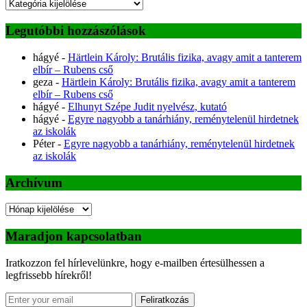
Kategóriák
Legutóbbi hozzászólások
hágyé
-
Härtlein Károly: Brutális fizika, avagy amit a tanterem
elbír – Rubens cső
geza
-
Härtlein Károly: Brutális fizika, avagy amit a tanterem
elbír – Rubens cső
hágyé
-
Elhunyt Szépe Judit nyelvész, kutató
hágyé
-
Egyre nagyobb a tanárhiány, reménytelenül hirdetnek
az iskolák
Péter
-
Egyre nagyobb a tanárhiány, reménytelenül hirdetnek
az iskolák
Archívum
Archívum
Maradjon kapcsolatban
Iratkozzon fel hírlevelünkre, hogy e-mailben értesülhessen a
legfrissebb hírekről!
Feliratkozás