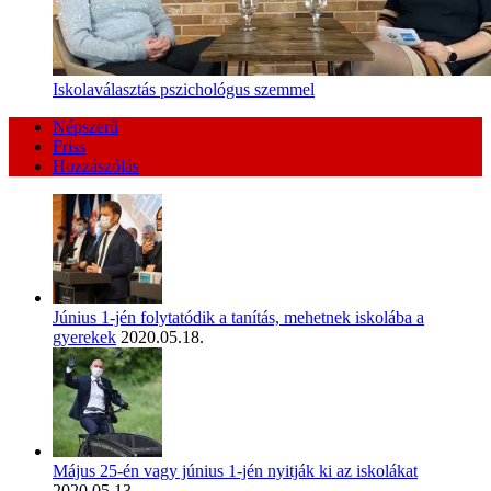
Iskolaválasztás pszichológus szemmel
Népszerű
Friss
Hozzászólás
Június 1-jén folytatódik a tanítás, mehetnek iskolába a
gyerekek
2020.05.18.
Május 25-én vagy június 1-jén nyitják ki az iskolákat
2020.05.13.