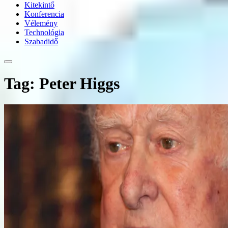
Kitekintő
Konferencia
Vélemény
Technológia
Szabadidő
Tag: Peter Higgs