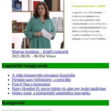
Magyar irodalom – Költői eszközök
2021.08.09.
- 96 054 Views
Legutóbbi bejegyzések
A világ legnagyobb egynapos fesztiválja
Fleming nagy felfedezése, a penicillin
Fogyó Nap a horizonton
Harry Houdini 91 percet töltött víz alatt egy lezárt tartályban
Weber Antal, a kórházépítő sztárépítész hagyatéka
Kategóriák