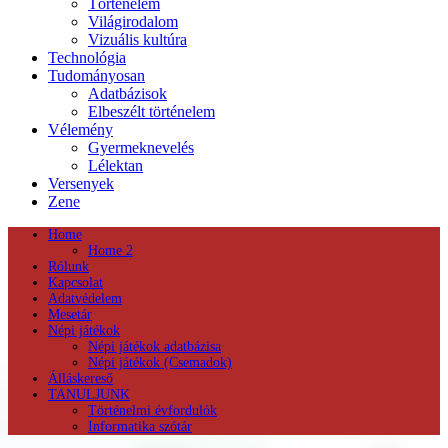
Történelem
Világirodalom
Vizuális kultúra
Technológia
Tudományosan
Adatbázisok
Elbeszélt történelem
Vélemény
Gyermeknevelés
Lélektan
Versenyek
Zene
Home
Home 2
Rólunk
Kapcsolat
Adatvédelem
Mesetár
Népi játékok
Népi játékok adatbázisa
Népi játékok (Csemadok)
Álláskereső
TANULJUNK
Történelmi évfordulók
Informatika szótár