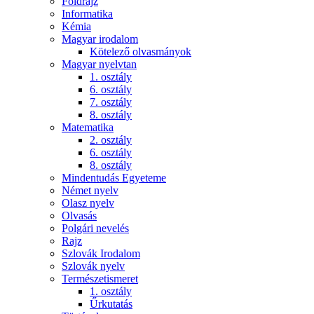
Földrajz
Informatika
Kémia
Magyar irodalom
Kötelező olvasmányok
Magyar nyelvtan
1. osztály
6. osztály
7. osztály
8. osztály
Matematika
2. osztály
6. osztály
8. osztály
Mindentudás Egyeteme
Német nyelv
Olasz nyelv
Olvasás
Polgári nevelés
Rajz
Szlovák Irodalom
Szlovák nyelv
Természetismeret
1. osztály
Űrkutatás