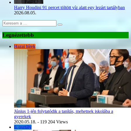
Harry Houdini 91 percet töltött víz alatt egy lezárt tartályban
2026.08.05.
Legnézettebb
Hazai hírek
Június 1-jén folytatódik a tanítás, mehetnek iskolába a
gyerekek
2020.05.18.
- 119 204 Views
6. osztály