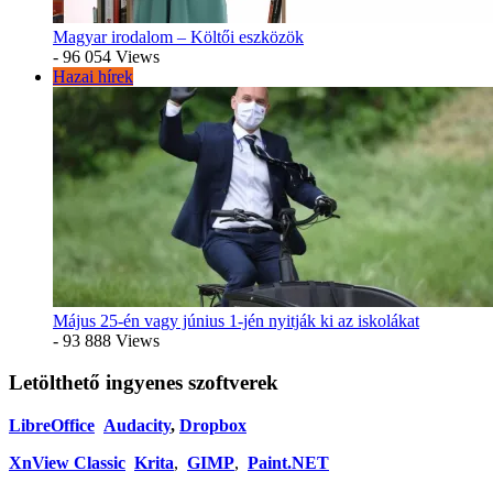
Magyar irodalom – Költői eszközök
- 96 054 Views
Hazai hírek
Május 25-én vagy június 1-jén nyitják ki az iskolákat
- 93 888 Views
Letölthető ingyenes szoftverek
LibreOffice
Audacity
,
Dropbox
XnView Classic
Krita
,
GIMP
,
Paint.NET