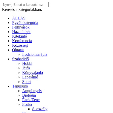
Keresés a kategóriákban:
ÁLLÁS
Egyéb kategória
Felhívások
Hazai hírek
Kitekintő
Konferencia
Közösség
Oktatás
Irodalomterápia
Szabadidő
Hobbi
Játék
Könyvajánló
Lapajánló
Sport
Tanuljunk
Angol nyelv
Biológia
Ének/Zene
Fizika
8. osztály