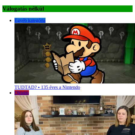
Válogatás nélkül
Egyéb kategória
TUDTAD? • 135 éves a Nintendo
Oktatás