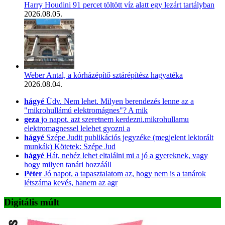
Harry Houdini 91 percet töltött víz alatt egy lezárt tartályban
2026.08.05.
Weber Antal, a kórházépítő sztárépítész hagyatéka
2026.08.04.
hágyé
Üdv. Nem lehet. Milyen berendezés lenne az a
"mikrohullámú elektromágnes"? A mik
geza
jo napot. azt szeretnem kerdezni.mikrohullamu
elektromagnessel lelehet gyozni a
hágyé
Szépe Judit publikációs jegyzéke (megjelent lektorált
munkák) Kötetek: Szépe Jud
hágyé
Hát, nehéz lehet eltalálni mi a jó a gyereknek, vagy
hogy milyen tanári hozzááll
Péter
Jó napot, a tapasztalatom az, hogy nem is a tanárok
létszáma kevés, hanem az agr
Digitális múlt