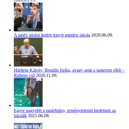
A tanév utolsó hetére kinyit minden iskola
2020.06.09.
Härtlein Károly: Brutális fizika, avagy amit a tanterem elbír –
Rubens cső
2020.11.09.
Egyre nagyobb a tanárhiány, reménytelenül hirdetnek az
iskolák
2021.06.08.