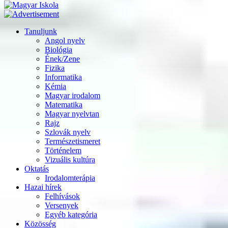
Tanuljunk
Angol nyelv
Biológia
Ének/Zene
Fizika
Informatika
Kémia
Magyar irodalom
Matematika
Magyar nyelvtan
Rajz
Szlovák nyelv
Természetismeret
Történelem
Vizuális kultúra
Oktatás
Irodalomterápia
Hazai hírek
Felhívások
Versenyek
Egyéb kategória
Közösség