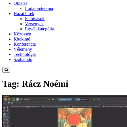
Oktatás
Irodalomterápia
Hazai hírek
Felhívások
Versenyek
Egyéb kategória
Közösség
Kitekintő
Konferencia
Vélemény
Technológia
Szabadidő
Tag: Rácz Noémi