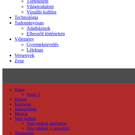
Történelem
Világirodalom
Vizuális kultúra
Technológia
Tudományosan
Adatbázisok
Elbeszélt történelem
Vélemény
Gyermeknevelés
Lélektan
Versenyek
Zene
Home
Home 2
Rólunk
Kapcsolat
Adatvédelem
Mesetár
Népi játékok
Népi játékok adatbázisa
Népi játékok (Csemadok)
Álláskereső