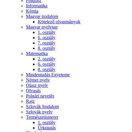
Földrajz
Informatika
Kémia
Magyar irodalom
Kötelező olvasmányok
Magyar nyelvtan
1. osztály
6. osztály
7. osztály
8. osztály
Matematika
2. osztály
6. osztály
8. osztály
Mindentudás Egyeteme
Német nyelv
Olasz nyelv
Olvasás
Polgári nevelés
Rajz
Szlovák Irodalom
Szlovák nyelv
Természetismeret
1. osztály
Űrkutatás