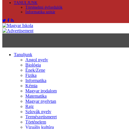
TANULJUNK
Történelmi évfordulók
Informatika szótár
Tanuljunk
Angol nyelv
Biológia
Ének/Zene
Fizika
Informatika
Kémia
Magyar irodalom
Matematika
Magyar nyelvtan
Rajz
Szlovák nyelv
Természetismeret
Történelem
Vizuális kultúra