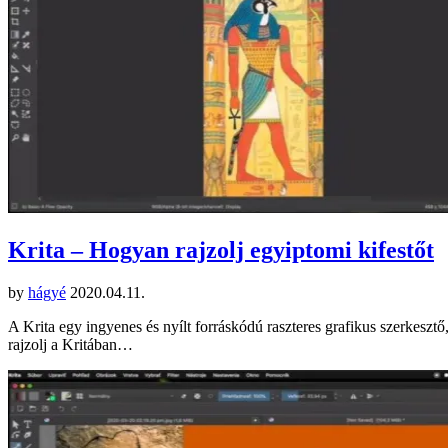
Krita – Hogyan rajzolj egyiptomi kifestőt
by
hágyé
2020.04.11.
A Krita egy ingyenes és nyílt forráskódú raszteres grafikus szerkesz
rajzolj a Kritában…