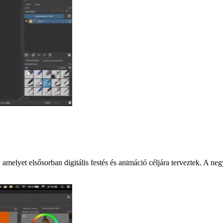
tő, amelyet elsősorban digitális festés és animáció céljára terveztek.