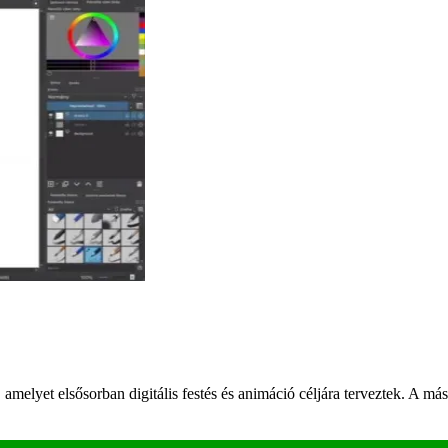
ő, amelyet elsősorban digitális festés és animáció céljára terveztek. A