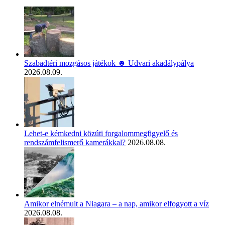
Szabadtéri mozgásos játékok ☻ Udvari akadálypálya
2026.08.09.
Lehet-e kémkedni közúti forgalommegfigyelő és
rendszámfelismerő kamerákkal?
2026.08.08.
Amikor elnémult a Niagara – a nap, amikor elfogyott a víz
2026.08.08.