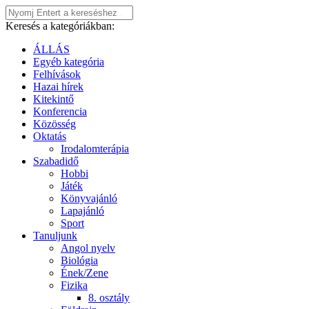
Keresés a kategóriákban:
ÁLLÁS
Egyéb kategória
Felhívások
Hazai hírek
Kitekintő
Konferencia
Közösség
Oktatás
Irodalomterápia
Szabadidő
Hobbi
Játék
Könyvajánló
Lapajánló
Sport
Tanuljunk
Angol nyelv
Biológia
Ének/Zene
Fizika
8. osztály