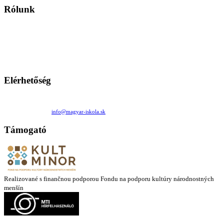
Rólunk
A Magyar Iskola a szlovákiai magyar iskolák, tanárok, szülők és
persze a diákok fóruma
Ezen az oldalon esetenként olyan írások jelennek meg, amelyek a hagyományos iskolafelfogástól eltérő
mintákat népszerűsítenek. Ennek következtében előfordulhat, hogy az idetévedő kiskorú felhasználók
látóköre gyorsabban szélesedik, mint azt a szülők esetleg szeretnék.
Elérhetőség
Családi Kör Egyesület/Združenie rod. kruhov
Medzilaborecká 17, 82101 Bratislava
+421 911 732 190 |
info@magyar-iskola.sk
Támogató
Realizované s finančnou podporou Fondu na podporu kultúry národnostných
menšín