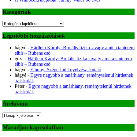
Kategóriák
Kategóriák
Legutóbbi hozzászólások
hágyé
-
Härtlein Károly: Brutális fizika, avagy amit a tanterem
elbír – Rubens cső
geza
-
Härtlein Károly: Brutális fizika, avagy amit a tanterem
elbír – Rubens cső
hágyé
-
Elhunyt Szépe Judit nyelvész, kutató
hágyé
-
Egyre nagyobb a tanárhiány, reménytelenül hirdetnek
az iskolák
Péter
-
Egyre nagyobb a tanárhiány, reménytelenül hirdetnek
az iskolák
Archívum
Archívum
Maradjon kapcsolatban