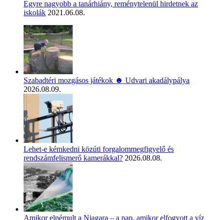
Egyre nagyobb a tanárhiány, reménytelenül hirdetnek az
iskolák
2021.06.08.
Szabadtéri mozgásos játékok ☻ Udvari akadálypálya
2026.08.09.
Lehet-e kémkedni közúti forgalommegfigyelő és
rendszámfelismerő kamerákkal?
2026.08.08.
Amikor elnémult a Niagara – a nap, amikor elfogyott a víz