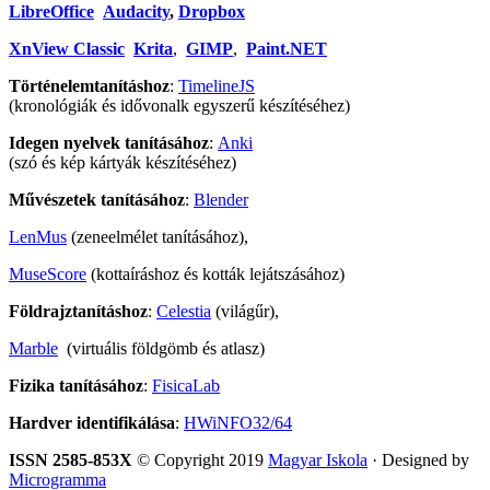
LibreOffice
Audacity
,
Dropbox
XnView Classic
Krita
,
GIMP
,
Paint.NET
Történelemtanításhoz
:
TimelineJS
(kronológiák és idővonalk egyszerű készítéséhez)
Idegen nyelvek tanításához
:
Anki
(szó és kép kártyák készítéséhez)
Művészetek tanításához
:
Blender
LenMus
(zeneelmélet tanításához),
MuseScore
(kottaíráshoz és kották lejátszásához)
Földrajztanításhoz
:
Celestia
(világűr),
Marble
(virtuális földgömb és atlasz)
Fizika tanításához
:
FisicaLab
Hardver identifikálása
:
HWiNFO32/64
ISSN 2585-853X
© Copyright 2019
Magyar Iskola
· Designed by
Microgramma