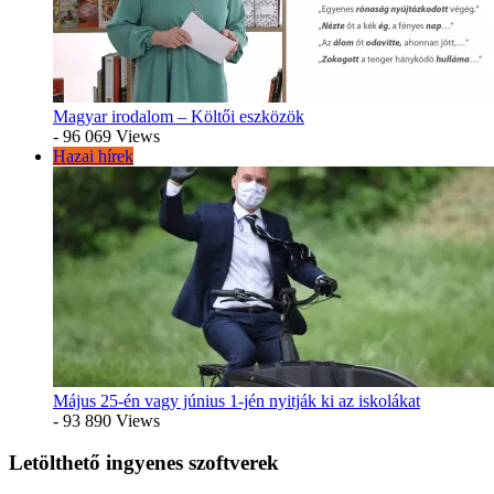
Magyar irodalom – Költői eszközök
- 96 069 Views
Hazai hírek
Május 25-én vagy június 1-jén nyitják ki az iskolákat
- 93 890 Views
Letölthető ingyenes szoftverek