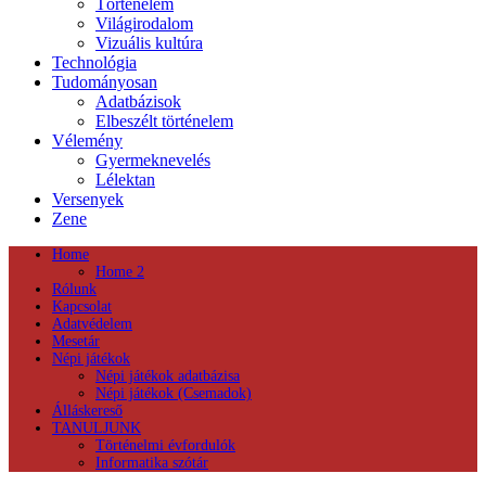
Történelem
Világirodalom
Vizuális kultúra
Technológia
Tudományosan
Adatbázisok
Elbeszélt történelem
Vélemény
Gyermeknevelés
Lélektan
Versenyek
Zene
Home
Home 2
Rólunk
Kapcsolat
Adatvédelem
Mesetár
Népi játékok
Népi játékok adatbázisa
Népi játékok (Csemadok)
Álláskereső
TANULJUNK
Történelmi évfordulók
Informatika szótár