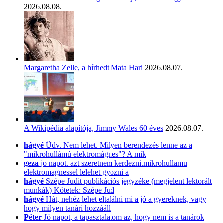
2026.08.08.
Margaretha Zelle, a hírhedt Mata Hari
2026.08.07.
A Wikipédia alapítója, Jimmy Wales 60 éves
2026.08.07.
hágyé
Üdv. Nem lehet. Milyen berendezés lenne az a
"mikrohullámú elektromágnes"? A mik
geza
jo napot. azt szeretnem kerdezni.mikrohullamu
elektromagnessel lelehet gyozni a
hágyé
Szépe Judit publikációs jegyzéke (megjelent lektorált
munkák) Kötetek: Szépe Jud
hágyé
Hát, nehéz lehet eltalálni mi a jó a gyereknek, vagy
hogy milyen tanári hozzááll
Péter
Jó napot, a tapasztalatom az, hogy nem is a tanárok