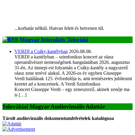
...korhatár nélkül. Hatvan felett és hetvenen túl.
Magyar Interaktív Televízió
VERDI a Csáky-kastélyban
2026.08.08.
VERDI a kastélyban – szimfonikus koncert az olasz
operaművészet nemességének hangulatában 2026. augusztus
31-én. Az ünnepi est folyamán a Csáky-kastély a nagyszerű
olasz zene terévé alakul. A 2026-os év egyben Giuseppe
Verdi halálának 125. évfordulója is, ami természetes jubileumi
keretet ad a koncertnek. A Verdi Szimfonikus
Koncert Giuseppe Verdi – egy zeneszerző, akinek zenéje ma
is […]
Szlovákiai Magyar Audiovizuális Adattár
Tárolt audiovizuális dokumentumfelvételek katalógusa