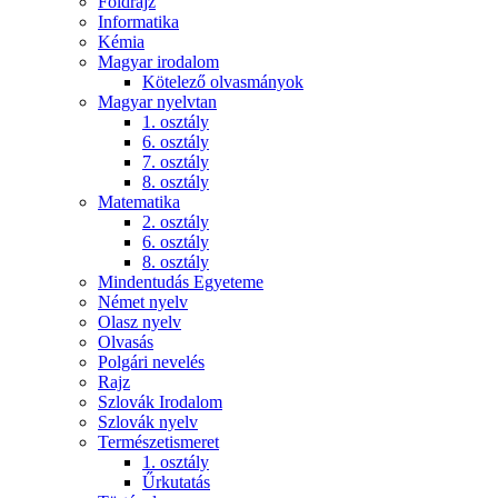
Földrajz
Informatika
Kémia
Magyar irodalom
Kötelező olvasmányok
Magyar nyelvtan
1. osztály
6. osztály
7. osztály
8. osztály
Matematika
2. osztály
6. osztály
8. osztály
Mindentudás Egyeteme
Német nyelv
Olasz nyelv
Olvasás
Polgári nevelés
Rajz
Szlovák Irodalom
Szlovák nyelv
Természetismeret
1. osztály
Űrkutatás