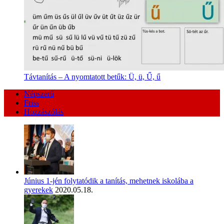
Távtanítás – A nyomtatott betűk: Ü, ü, Ű, ű
Népszerű
Friss
Hozzászólás
Június 1-jén folytatódik a tanítás, mehetnek iskolába a
gyerekek
2020.05.18.