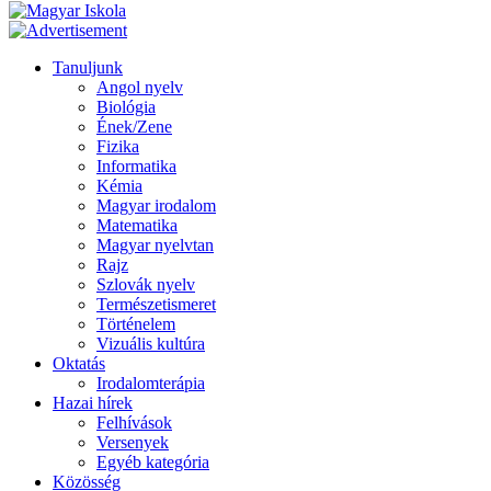
Tanuljunk
Angol nyelv
Biológia
Ének/Zene
Fizika
Informatika
Kémia
Magyar irodalom
Matematika
Magyar nyelvtan
Rajz
Szlovák nyelv
Természetismeret
Történelem
Vizuális kultúra
Oktatás
Irodalomterápia
Hazai hírek
Felhívások
Versenyek
Egyéb kategória
Közösség