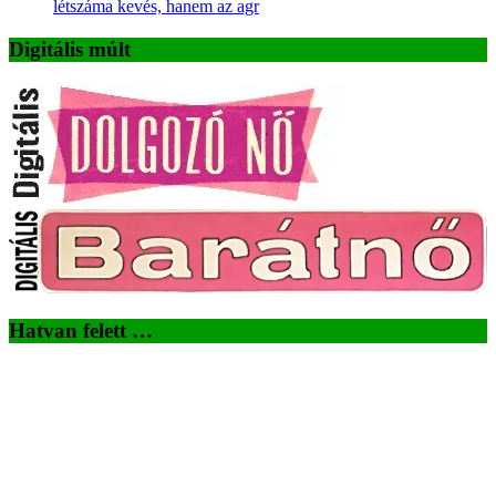
létszáma kevés, hanem az agr
Digitális múlt
Hatvan felett …