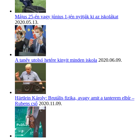
Május 25-én vagy június 1-jén nyitják ki az iskolákat
2020.05.13.
A tanév utolsó hetére kinyit minden iskola
2020.06.09.
Härtlein Károly: Brutális fizika, avagy amit a tanterem elbír –
Rubens cső
2020.11.09.