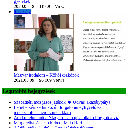
gyerekek
2020.05.18.
- 119 205 Views
6. osztály
Magyar irodalom – Költői eszközök
2021.08.09.
- 96 069 Views
Legutóbbi bejegyzések
Szabadtéri mozgásos játékok ☻ Udvari akadálypálya
Lehet-e kémkedni közúti forgalommegfigyelő és
rendszámfelismerő kamerákkal?
Amikor elnémult a Niagara – a nap, amikor elfogyott a víz
Margaretha Zelle, a hírhedt Mata Hari
A Wikipédia alapítója, Jimmy Wales 60 éves