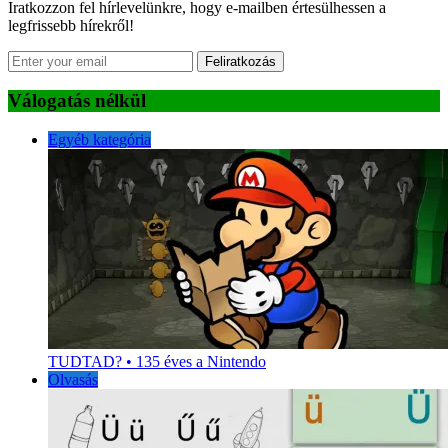
Iratkozzon fel hírlevelünkre, hogy e-mailben értesülhessen a
legfrissebb hírekről!
Feliratkozás
Válogatás nélkül
Egyéb kategória
TUDTAD? • 135 éves a Nintendo
Olvasás