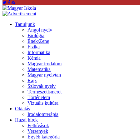
Tanuljunk
Angol nyelv
Biológia
Ének/Zene
Fizika
Informatika
Kémia
Magyar irodalom
Matematika
Magyar nyelvtan
Rajz
Szlovák nyelv
Természetismeret
Történelem
Vizuális kultúra
Oktatás
Irodalomterápia
Hazai hírek
Felhívások
Versenyek
Egyéb kategória