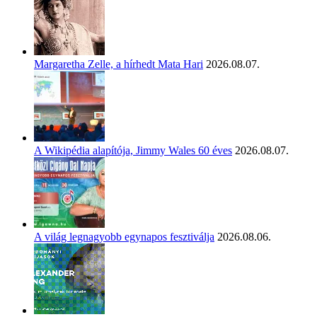
Margaretha Zelle, a hírhedt Mata Hari
2026.08.07.
A Wikipédia alapítója, Jimmy Wales 60 éves
2026.08.07.
A világ legnagyobb egynapos fesztiválja
2026.08.06.