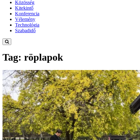
Közösség
Kitekintő
Konferencia
Vélemény
Technológia
Szabadidő
Tag: röplapok