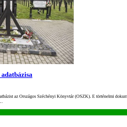
s adatbázisa
 adatbázist az Országos Széchényi Könyvtár (OSZK). E történelmi dokume
i…