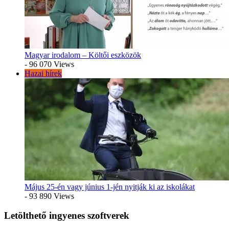
Magyar irodalom – Költői eszközök
- 96 070 Views
Hazai hírek
Május 25-én vagy június 1-jén nyitják ki az iskolákat
- 93 890 Views
Letölthető ingyenes szoftverek