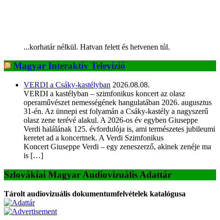
...korhatár nélkül. Hatvan felett és hetvenen túl.
Magyar Interaktív Televízió
VERDI a Csáky-kastélyban
2026.08.08.
VERDI a kastélyban – szimfonikus koncert az olasz
operaművészet nemességének hangulatában 2026. augusztus
31-én. Az ünnepi est folyamán a Csáky-kastély a nagyszerű
olasz zene terévé alakul. A 2026-os év egyben Giuseppe
Verdi halálának 125. évfordulója is, ami természetes jubileumi
keretet ad a koncertnek. A Verdi Szimfonikus
Koncert Giuseppe Verdi – egy zeneszerző, akinek zenéje ma
is […]
Szlovákiai Magyar Audiovizuális Adattár
Tárolt audiovizuális dokumentumfelvételek katalógusa