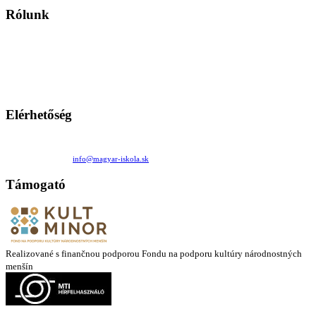
Rólunk
A Magyar Iskola a szlovákiai magyar iskolák, tanárok, szülők és
persze a diákok fóruma
Ezen az oldalon esetenként olyan írások jelennek meg, amelyek a hagyományos iskolafelfogástól eltérő
mintákat népszerűsítenek. Ennek következtében előfordulhat, hogy az idetévedő kiskorú felhasználók
látóköre gyorsabban szélesedik, mint azt a szülők esetleg szeretnék.
Elérhetőség
Családi Kör Egyesület/Združenie rod. kruhov
Medzilaborecká 17, 82101 Bratislava
+421 911 732 190 |
info@magyar-iskola.sk
Támogató
Realizované s finančnou podporou Fondu na podporu kultúry národnostných
menšín