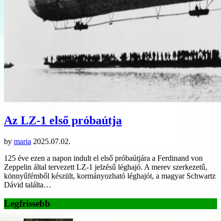
Az LZ-1 első próbaútja
by
maria
2025.07.02.
125 éve ezen a napon indult el első próbaútjára a Ferdinand von
Zeppelin által tervezett LZ-1 jelzésű léghajó. A merev szerkezetű,
könnyűfémből készült, kormányozható léghajót, a magyar Schwartz
Dávid találta…
Legfrissebb