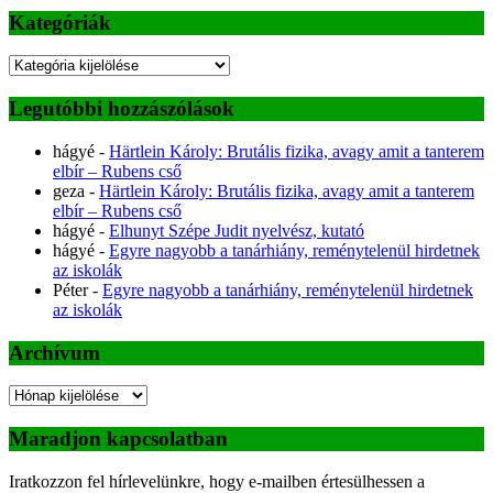
Kategóriák
Kategóriák
Legutóbbi hozzászólások
hágyé
-
Härtlein Károly: Brutális fizika, avagy amit a tanterem
elbír – Rubens cső
geza
-
Härtlein Károly: Brutális fizika, avagy amit a tanterem
elbír – Rubens cső
hágyé
-
Elhunyt Szépe Judit nyelvész, kutató
hágyé
-
Egyre nagyobb a tanárhiány, reménytelenül hirdetnek
az iskolák
Péter
-
Egyre nagyobb a tanárhiány, reménytelenül hirdetnek
az iskolák
Archívum
Archívum
Maradjon kapcsolatban
Iratkozzon fel hírlevelünkre, hogy e-mailben értesülhessen a