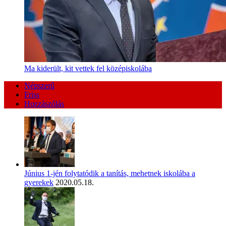
Ma kiderült, kit vettek fel középiskolába
Népszerű
Friss
Hozzászólás
Június 1-jén folytatódik a tanítás, mehetnek iskolába a
gyerekek
2020.05.18.