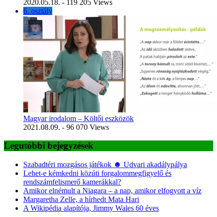
2020.05.18.
- 119 205 Views
6. osztály
Magyar irodalom – Költői eszközök
2021.08.09.
- 96 070 Views
Legutóbbi bejegyzések
Szabadtéri mozgásos játékok ☻ Udvari akadálypálya
Lehet-e kémkedni közúti forgalommegfigyelő és
rendszámfelismerő kamerákkal?
Amikor elnémult a Niagara – a nap, amikor elfogyott a víz
Margaretha Zelle, a hírhedt Mata Hari
A Wikipédia alapítója, Jimmy Wales 60 éves