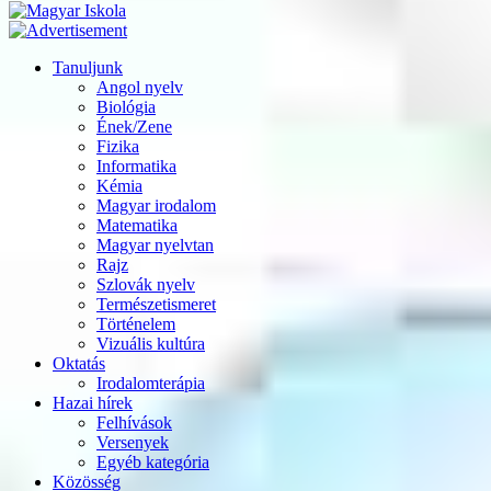
Tanuljunk
Angol nyelv
Biológia
Ének/Zene
Fizika
Informatika
Kémia
Magyar irodalom
Matematika
Magyar nyelvtan
Rajz
Szlovák nyelv
Természetismeret
Történelem
Vizuális kultúra
Oktatás
Irodalomterápia
Hazai hírek
Felhívások
Versenyek
Egyéb kategória
Közösség