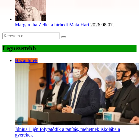
Margaretha Zelle, a hírhedt Mata Hari
2026.08.07.
Legnézettebb
Hazai hírek
Június 1-jén folytatódik a tanítás, mehetnek iskolába a
gyerekek