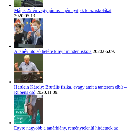
Május 25-én vagy június 1-jén nyitják ki az iskolákat
2020.05.13.
A tanév utolsó hetére kinyit minden iskola
2020.06.09.
Härtlein Károly: Brutális fizika, avagy amit a tanterem elbír –
Rubens cső
2020.11.09.
Egyre nagyobb a tanárhiány, reménytelenül hirdetnek az