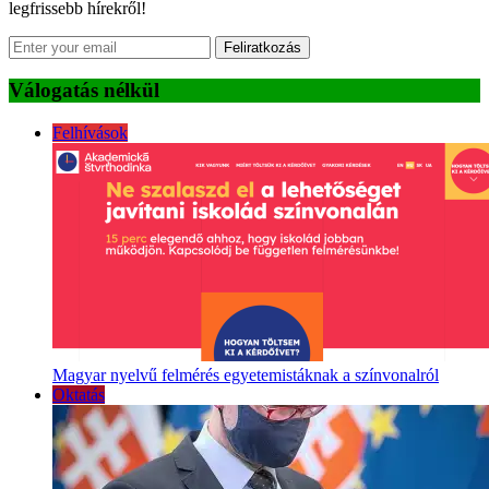
legfrissebb hírekről!
Feliratkozás
Válogatás nélkül
Felhívások
Magyar nyelvű felmérés egyetemistáknak a színvonalról
Oktatás