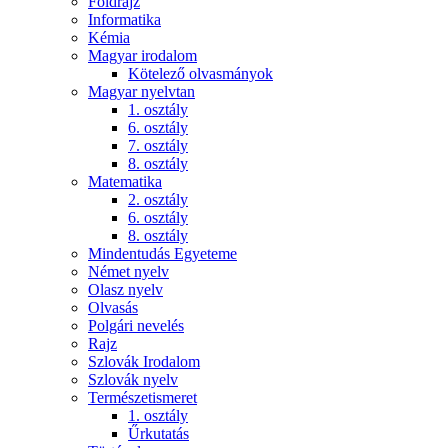
Földrajz
Informatika
Kémia
Magyar irodalom
Kötelező olvasmányok
Magyar nyelvtan
1. osztály
6. osztály
7. osztály
8. osztály
Matematika
2. osztály
6. osztály
8. osztály
Mindentudás Egyeteme
Német nyelv
Olasz nyelv
Olvasás
Polgári nevelés
Rajz
Szlovák Irodalom
Szlovák nyelv
Természetismeret
1. osztály
Űrkutatás