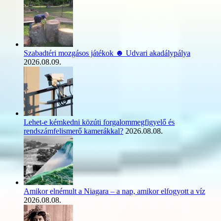
Szabadtéri mozgásos játékok ☻ Udvari akadálypálya
2026.08.09.
Lehet-e kémkedni közúti forgalommegfigyelő és
rendszámfelismerő kamerákkal?
2026.08.08.
Amikor elnémult a Niagara – a nap, amikor elfogyott a víz
2026.08.08.