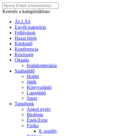
Keresés a kategóriákban:
ÁLLÁS
Egyéb kategória
Felhívások
Hazai hírek
Kitekintő
Konferencia
Közösség
Oktatás
Irodalomterápia
Szabadidő
Hobbi
Játék
Könyvajánló
Lapajánló
Sport
Tanuljunk
Angol nyelv
Biológia
Ének/Zene
Fizika
8. osztály