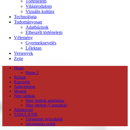
Történelem
Világirodalom
Vizuális kultúra
Technológia
Tudományosan
Adatbázisok
Elbeszélt történelem
Vélemény
Gyermeknevelés
Lélektan
Versenyek
Zene
Home
Home 2
Rólunk
Kapcsolat
Adatvédelem
Mesetár
Népi játékok
Népi játékok adatbázisa
Népi játékok (Csemadok)
Álláskereső
TANULJUNK
Történelmi évfordulók
Informatika szótár