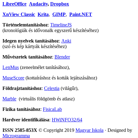
LibreOffice
Audacity
,
Dropbox
XnView Classic
Krita
,
GIMP
,
Paint.NET
Történelemtanításhoz
:
TimelineJS
(kronológiák és idővonalk egyszerű készítéséhez)
Idegen nyelvek tanításához
:
Anki
(szó és kép kártyák készítéséhez)
Művészetek tanításához
:
Blender
LenMus
(zeneelmélet tanításához),
MuseScore
(kottaíráshoz és kották lejátszásához)
Földrajztanításhoz
:
Celestia
(világűr),
Marble
(virtuális földgömb és atlasz)
Fizika tanításához
:
FisicaLab
Hardver identifikálása
:
HWiNFO32/64
ISSN 2585-853X
© Copyright 2019
Magyar Iskola
· Designed by
Microgramma