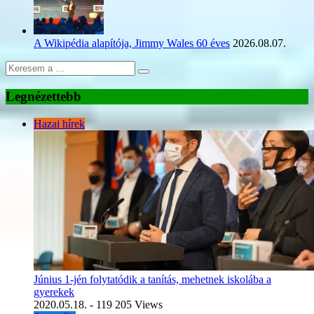
A Wikipédia alapítója, Jimmy Wales 60 éves
2026.08.07.
Legnézettebb
Hazai hírek
Június 1-jén folytatódik a tanítás, mehetnek iskolába a
gyerekek
2020.05.18.
- 119 205 Views