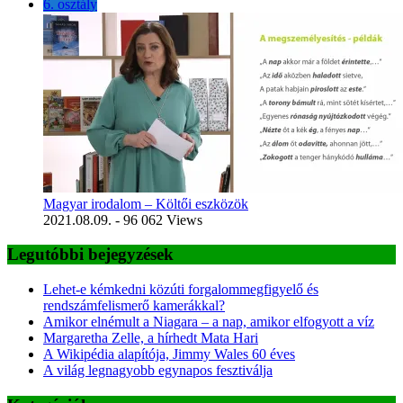
6. osztály
Magyar irodalom – Költői eszközök
2021.08.09.
- 96 062 Views
Legutóbbi bejegyzések
Lehet-e kémkedni közúti forgalommegfigyelő és
rendszámfelismerő kamerákkal?
Amikor elnémult a Niagara – a nap, amikor elfogyott a víz
Margaretha Zelle, a hírhedt Mata Hari
A Wikipédia alapítója, Jimmy Wales 60 éves
A világ legnagyobb egynapos fesztiválja