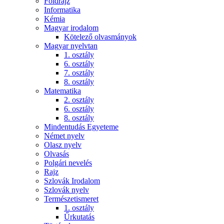
Földrajz
Informatika
Kémia
Magyar irodalom
Kötelező olvasmányok
Magyar nyelvtan
1. osztály
6. osztály
7. osztály
8. osztály
Matematika
2. osztály
6. osztály
8. osztály
Mindentudás Egyeteme
Német nyelv
Olasz nyelv
Olvasás
Polgári nevelés
Rajz
Szlovák Irodalom
Szlovák nyelv
Természetismeret
1. osztály
Űrkutatás