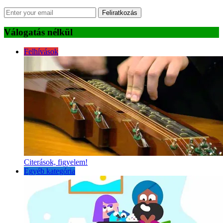
Feliratkozás
Válogatás nélkül
Felhívások
Citerások, figyelem!
Egyéb kategória