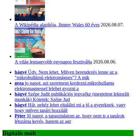
A Wikipédia alapítója, Jimmy Wales 60 éves
2026.08.07.
A világ legnagyobb egynapos fesztiválja
2026.08.06.
hágyé
Üdv. Nem lehet. Milyen berendezés lenne az a
"mikrohullámú elektromágnes"? A mik
geza
jo napot. azt szeretnem kerdezni.mikrohullamu
elektromagnessel lelehet gyozni a
hágyé
Szépe Judit publikációs jegyzéke (megjelent lektorált
munkák) Kötetek: Szépe Jud
hágyé
Hát, nehéz lehet eltalálni mi a jó a gyereknek, vagy
hogy milyen tanári hozzááll
Péter
Jó napot, a tapasztalatom az, hogy nem is a tanárok
létszáma kevés, hanem az agr
Digitális múlt