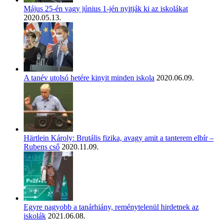
Május 25-én vagy június 1-jén nyitják ki az iskolákat
2020.05.13.
A tanév utolsó hetére kinyit minden iskola
2020.06.09.
Härtlein Károly: Brutális fizika, avagy amit a tanterem elbír –
Rubens cső
2020.11.09.
Egyre nagyobb a tanárhiány, reménytelenül hirdetnek az
iskolák
2021.06.08.