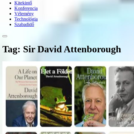
Kitekintő
Konferencia
Vélemény
Technológia
Szabadidő
Tag: Sir David Attenborough