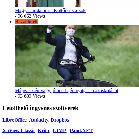
Magyar irodalom – Költői eszközök
- 96 062 Views
Hazai hírek
Május 25-én vagy június 1-jén nyitják ki az iskolákat
- 93 889 Views
Letölthető ingyenes szoftverek
LibreOffice
Audacity
,
Dropbox
XnView Classic
Krita
,
GIMP
,
Paint.NET