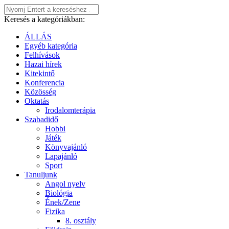
Keresés a kategóriákban:
ÁLLÁS
Egyéb kategória
Felhívások
Hazai hírek
Kitekintő
Konferencia
Közösség
Oktatás
Irodalomterápia
Szabadidő
Hobbi
Játék
Könyvajánló
Lapajánló
Sport
Tanuljunk
Angol nyelv
Biológia
Ének/Zene
Fizika
8. osztály