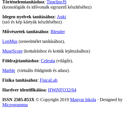
Történelemtanításhoz
:
TimelineJS
(kronológiák és idővonalk egyszerű készítéséhez)
Idegen nyelvek tanításához
:
Anki
(szó és kép kártyák készítéséhez)
Művészetek tanításához
:
Blender
LenMus
(zeneelmélet tanításához),
MuseScore
(kottaíráshoz és kották lejátszásához)
Földrajztanításhoz
:
Celestia
(világűr),
Marble
(virtuális földgömb és atlasz)
Fizika tanításához
:
FisicaLab
Hardver identifikálása
:
HWiNFO32/64
ISSN 2585-853X
© Copyright 2019
Magyar Iskola
· Designed by
Microgramma