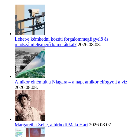
Lehet-e kémkedni közúti forgalommegfigyelő és
rendszámfelismerő kamerákkal?
2026.08.08.
Amikor elnémult a Niagara – a nap, amikor elfogyott a víz
2026.08.08.
Margaretha Zelle, a hírhedt Mata Hari
2026.08.07.