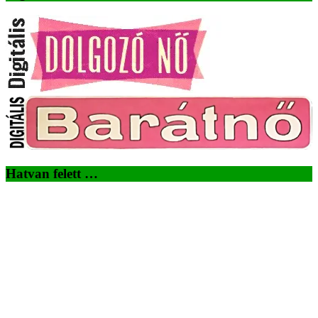
Hatvan felett …