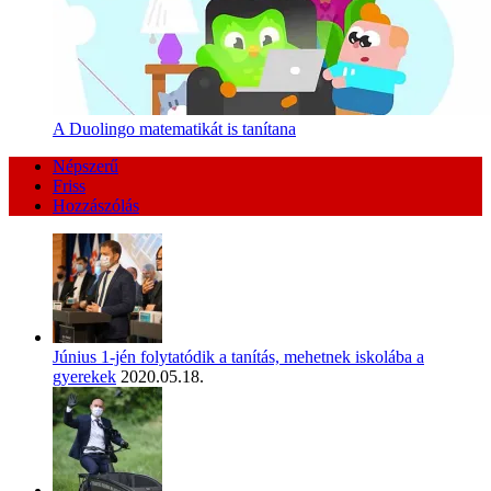
A Duolingo matematikát is tanítana
Népszerű
Friss
Hozzászólás
Június 1-jén folytatódik a tanítás, mehetnek iskolába a
gyerekek
2020.05.18.