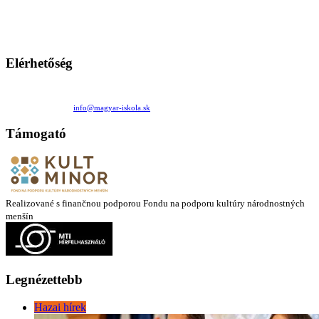
persze a diákok fóruma
Ezen az oldalon esetenként olyan írások jelennek meg, amelyek a hagyományos iskolafelfogástól eltérő
mintákat népszerűsítenek. Ennek következtében előfordulhat, hogy az idetévedő kiskorú felhasználók
látóköre gyorsabban szélesedik, mint azt a szülők esetleg szeretnék.
Elérhetőség
Családi Kör Egyesület/Združenie rod. kruhov
Medzilaborecká 17, 82101 Bratislava
+421 911 732 190 |
info@magyar-iskola.sk
Támogató
Realizované s finančnou podporou Fondu na podporu kultúry národnostných
menšín
Legnézettebb
Hazai hírek