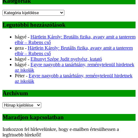
Kategóriák
Kategóriák
Legutóbbi hozzászólások
hágyé
-
Härtlein Károly: Brutális fizika, avagy amit a tanterem
elbír – Rubens cső
geza
-
Härtlein Károly: Brutális fizika, avagy amit a tanterem
elbír – Rubens cső
hágyé
-
Elhunyt Szépe Judit nyelvész, kutató
hágyé
-
Egyre nagyobb a tanárhiány, reménytelenül hirdetnek
az iskolák
Péter
-
Egyre nagyobb a tanárhiány, reménytelenül hirdetnek
az iskolák
Archívum
Archívum
Maradjon kapcsolatban
Iratkozzon fel hírlevelünkre, hogy e-mailben értesülhessen a
legfrissebb hírekről!