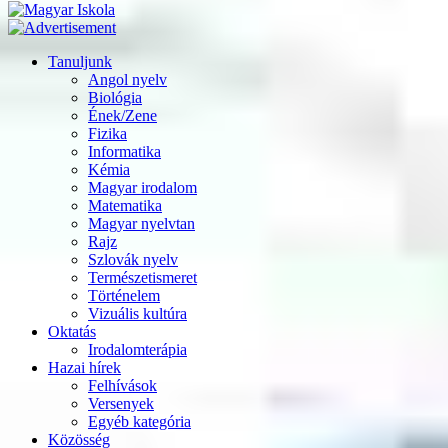
Tanuljunk
Angol nyelv
Biológia
Ének/Zene
Fizika
Informatika
Kémia
Magyar irodalom
Matematika
Magyar nyelvtan
Rajz
Szlovák nyelv
Természetismeret
Történelem
Vizuális kultúra
Oktatás
Irodalomterápia
Hazai hírek
Felhívások
Versenyek
Egyéb kategória
Közösség