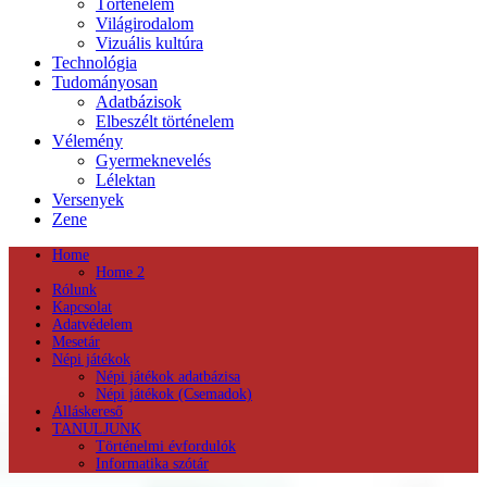
Történelem
Világirodalom
Vizuális kultúra
Technológia
Tudományosan
Adatbázisok
Elbeszélt történelem
Vélemény
Gyermeknevelés
Lélektan
Versenyek
Zene
Home
Home 2
Rólunk
Kapcsolat
Adatvédelem
Mesetár
Népi játékok
Népi játékok adatbázisa
Népi játékok (Csemadok)
Álláskereső
TANULJUNK
Történelmi évfordulók
Informatika szótár