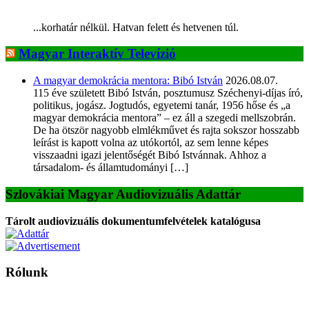
...korhatár nélkül. Hatvan felett és hetvenen túl.
Magyar Interaktív Televízió
A magyar demokrácia mentora: Bibó István
2026.08.07.
115 éve született Bibó István, posztumusz Széchenyi-díjas író,
politikus, jogász. Jogtudós, egyetemi tanár, 1956 hőse és „a
magyar demokrácia mentora” – ez áll a szegedi mellszobrán.
De ha ötször nagyobb elmlékművet és rajta sokszor hosszabb
leírást is kapott volna az utókortól, az sem lenne képes
visszaadni igazi jelentőségét Bibó Istvánnak. Ahhoz a
társadalom- és államtudományi […]
Szlovákiai Magyar Audiovizuális Adattár
Tárolt audiovizuális dokumentumfelvételek katalógusa
Rólunk
A Magyar Iskola a szlovákiai magyar iskolák, tanárok, szülők és