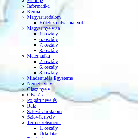
Földrajz
Informatika
Kémia
Magyar irodalom
Kötelező olvasmányok
Magyar nyelvtan
1. osztály
6. osztály
7. osztály
8. osztály
Matematika
2. osztály
6. osztály
8. osztály
Mindentudás Egyeteme
Német nyelv
Olasz nyelv
Olvasás
Polgári nevelés
Rajz
Szlovák Irodalom
Szlovák nyelv
Természetismeret
1. osztály
Űrkutatás