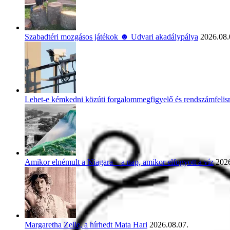
Szabadtéri mozgásos játékok ☻ Udvari akadálypálya
2026.08.
Lehet-e kémkedni közúti forgalommegfigyelő és rendszámfeli
Amikor elnémult a Niagara – a nap, amikor elfogyott a víz
2026
Margaretha Zelle, a hírhedt Mata Hari
2026.08.07.