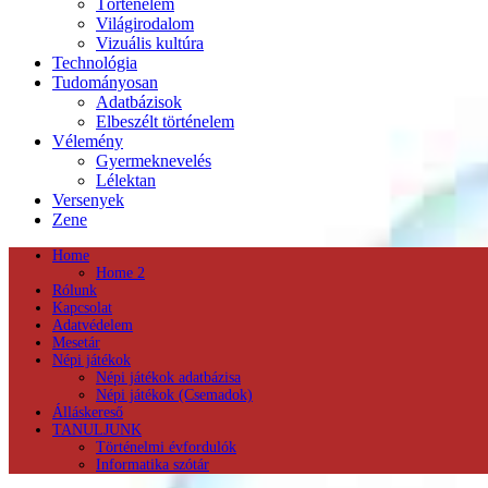
Történelem
Világirodalom
Vizuális kultúra
Technológia
Tudományosan
Adatbázisok
Elbeszélt történelem
Vélemény
Gyermeknevelés
Lélektan
Versenyek
Zene
Home
Home 2
Rólunk
Kapcsolat
Adatvédelem
Mesetár
Népi játékok
Népi játékok adatbázisa
Népi játékok (Csemadok)
Álláskereső
TANULJUNK
Történelmi évfordulók
Informatika szótár