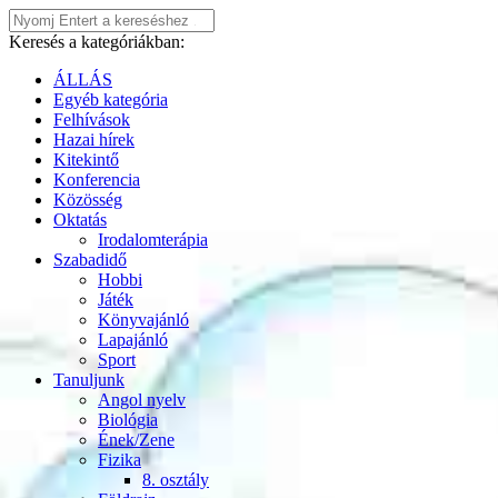
Keresés a kategóriákban:
ÁLLÁS
Egyéb kategória
Felhívások
Hazai hírek
Kitekintő
Konferencia
Közösség
Oktatás
Irodalomterápia
Szabadidő
Hobbi
Játék
Könyvajánló
Lapajánló
Sport
Tanuljunk
Angol nyelv
Biológia
Ének/Zene
Fizika
8. osztály