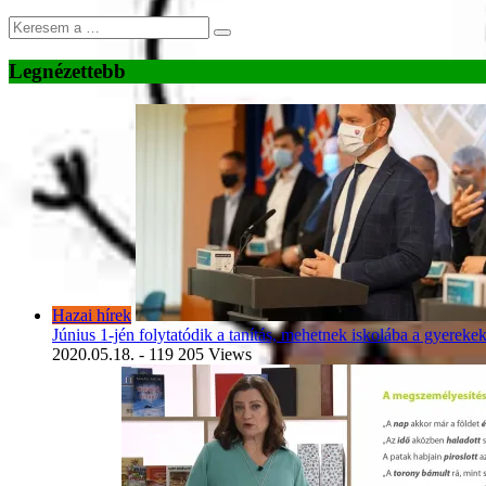
Legnézettebb
Hazai hírek
Június 1-jén folytatódik a tanítás, mehetnek iskolába a gyereke
2020.05.18.
- 119 205 Views