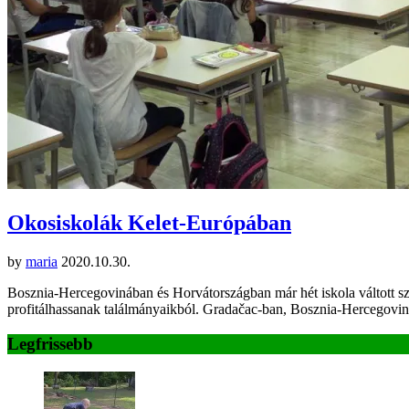
Okosiskolák Kelet-Európában
by
maria
2020.10.30.
Bosznia-Hercegovinában és Horvátországban már hét iskola váltott szén
profitálhassanak találmányaikból. Gradačac-ban, Bosznia-Hercegov
Legfrissebb