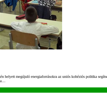
 helyett megújuló energiaforrásokra az uniós kohéziós politika segítség
ina…