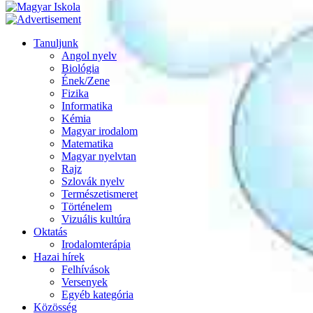
Tanuljunk
Angol nyelv
Biológia
Ének/Zene
Fizika
Informatika
Kémia
Magyar irodalom
Matematika
Magyar nyelvtan
Rajz
Szlovák nyelv
Természetismeret
Történelem
Vizuális kultúra
Oktatás
Irodalomterápia
Hazai hírek
Felhívások
Versenyek
Egyéb kategória
Közösség