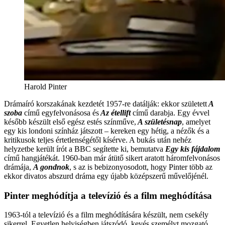
Harold Pinter
Drámaíró korszakának kezdetét 1957-re datálják: ekkor született
A
szoba
című egyfelvonásosa és
Az étellift
című darabja. Egy évvel
később készült első egész estés színműve,
A születésnap
, amelyet
egy kis londoni színház játszott – kereken egy hétig, a nézők és a
kritikusok teljes értetlenségétől kísérve. A bukás után nehéz
helyzetbe került írót a BBC segítette ki, bemutatva
Egy kis fájdalom
című hangjátékát. 1960-ban már átütő sikert aratott háromfelvonásos
drámája,
A gondnok
, s az is bebizonyosodott, hogy Pinter több az
ekkor divatos abszurd dráma egy újabb középszerű művelőjénél.
Pinter meghódítja a televízió és a film meghódítása
1963-tól a televízió és a film meghódítására készült, nem csekély
sikerrel. Egyetlen helyiségben játszódó, kevés személyt mozgató