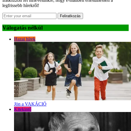
Iratkozzon fel hírlevelünkre, hogy e-mailben értesülhessen a
legfrissebb hírekről!
Feliratkozás
Válogatás nélkül
Hazai hírek
Jön a VAKÁCIÓ
Kitekintő