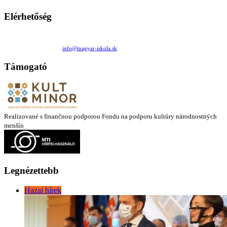
Elérhetőség
Családi Kör Egyesület/Združenie rod. kruhov
Medzilaborecká 17, 82101 Bratislava
+421 911 732 190 |
info@magyar-iskola.sk
Támogató
Realizované s finančnou podporou Fondu na podporu kultúry národnostných
menšín
Legnézettebb
Hazai hírek