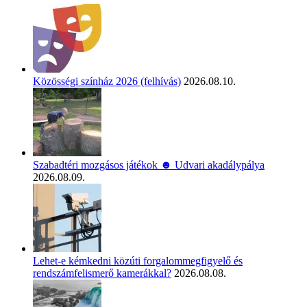
Közösségi színház 2026 (felhívás)
2026.08.10.
Szabadtéri mozgásos játékok ☻ Udvari akadálypálya
2026.08.09.
Lehet-e kémkedni közúti forgalommegfigyelő és
rendszámfelismerő kamerákkal?
2026.08.08.