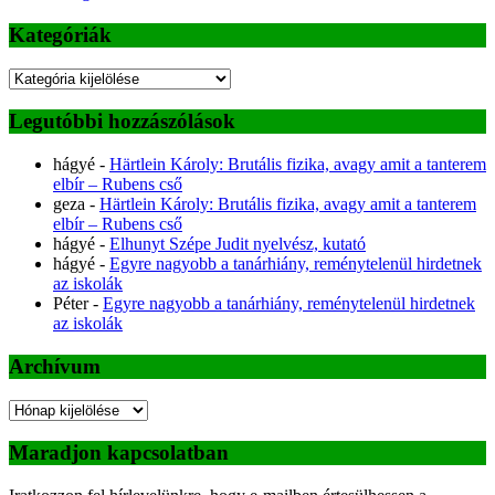
Kategóriák
Kategóriák
Legutóbbi hozzászólások
hágyé
-
Härtlein Károly: Brutális fizika, avagy amit a tanterem
elbír – Rubens cső
geza
-
Härtlein Károly: Brutális fizika, avagy amit a tanterem
elbír – Rubens cső
hágyé
-
Elhunyt Szépe Judit nyelvész, kutató
hágyé
-
Egyre nagyobb a tanárhiány, reménytelenül hirdetnek
az iskolák
Péter
-
Egyre nagyobb a tanárhiány, reménytelenül hirdetnek
az iskolák
Archívum
Archívum
Maradjon kapcsolatban