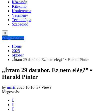
Közösség
Kitekintő
Konferencia
Vélemény
Technológia
Szabadidő
Világirodalom
Home
2025
október
„Írtam 29 darabot. Ez nem elég?” • Harold Pinter
„Írtam 29 darabot. Ez nem elég?” •
Harold Pinter
by
maria
2025.10.16.
37 Views
Megosztás: