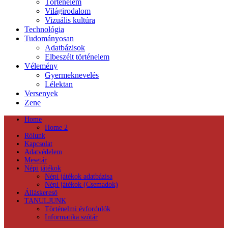
Történelem
Világirodalom
Vizuális kultúra
Technológia
Tudományosan
Adatbázisok
Elbeszélt történelem
Vélemény
Gyermeknevelés
Lélektan
Versenyek
Zene
Home
Home 2
Rólunk
Kapcsolat
Adatvédelem
Mesetár
Népi játékok
Népi játékok adatbázisa
Népi játékok (Csemadok)
Álláskereső
TANULJUNK
Történelmi évfordulók
Informatika szótár