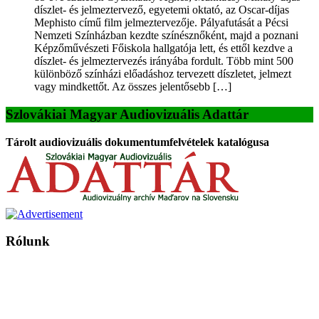
díszlet- és jelmeztervező, egyetemi oktató, az Oscar-díjas
Mephisto című film jelmeztervezője. Pályafutását a Pécsi
Nemzeti Színházban kezdte színésznőként, majd a poznani
Képzőművészeti Főiskola hallgatója lett, és ettől kezdve a
díszlet- és jelmeztervezés irányába fordult. Több mint 500
különböző színházi előadáshoz tervezett díszletet, jelmezt
vagy mindkettőt. Az összes jelentősebb […]
Szlovákiai Magyar Audiovizuális Adattár
Tárolt audiovizuális dokumentumfelvételek katalógusa
Rólunk
A Magyar Iskola a szlovákiai magyar iskolák, tanárok, szülők és
persze a diákok fóruma
Ezen az oldalon esetenként olyan írások jelennek meg, amelyek a hagyományos iskolafelfogástól eltérő
mintákat népszerűsítenek. Ennek következtében előfordulhat, hogy az idetévedő kiskorú felhasználók
látóköre gyorsabban szélesedik, mint azt a szülők esetleg szeretnék.