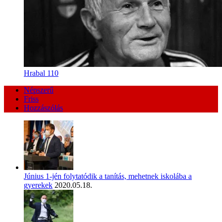
Hrabal 110
Népszerű
Friss
Hozzászólás
Június 1-jén folytatódik a tanítás, mehetnek iskolába a
gyerekek
2020.05.18.