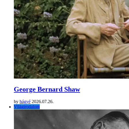
George Bernard Shaw
by
hágyé
2026.07.26.
Világirodalom