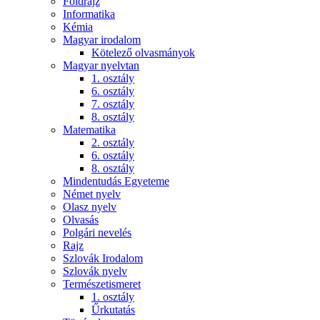
Földrajz
Informatika
Kémia
Magyar irodalom
Kötelező olvasmányok
Magyar nyelvtan
1. osztály
6. osztály
7. osztály
8. osztály
Matematika
2. osztály
6. osztály
8. osztály
Mindentudás Egyeteme
Német nyelv
Olasz nyelv
Olvasás
Polgári nevelés
Rajz
Szlovák Irodalom
Szlovák nyelv
Természetismeret
1. osztály
Űrkutatás