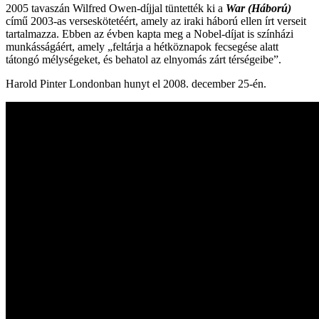
2005 tavaszán Wilfred Owen-díjjal tüntették ki a
War
(Háború)
című 2003-as verseskötetéért, amely az iraki háború ellen írt verseit
tartalmazza. Ebben az évben kapta meg a Nobel-díjat is színházi
munkásságáért, amely „feltárja a hétköznapok fecsegése alatt
tátongó mélységeket, és behatol az elnyomás zárt térségeibe”.
Harold Pinter Londonban hunyt el 2008. december 25-én.