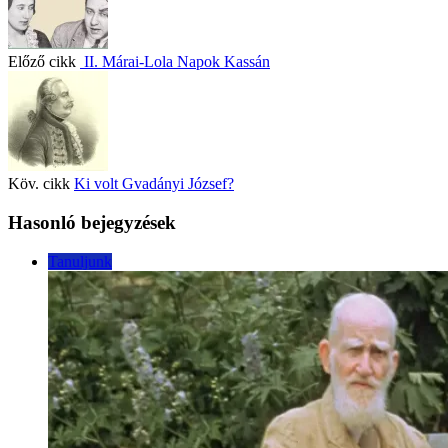
Előző cikk
II. Márai-Lola Napok Kassán
Köv. cikk
Ki volt Gvadányi József?
Hasonló bejegyzések
Tanuljunk