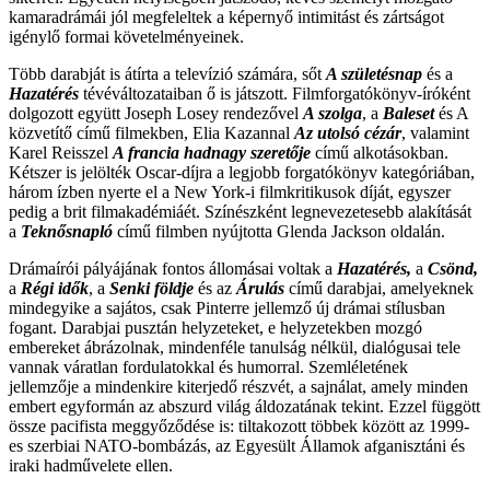
kamaradrámái jól megfeleltek a képernyő intimitást és zártságot
igénylő formai követelményeinek.
Több darabját is átírta a televízió számára, sőt
A születésnap
és a
Hazatérés
tévéváltozataiban ő is játszott. Filmforgatókönyv-íróként
dolgozott együtt Joseph Losey rendezővel
A szolga
, a
Baleset
és A
közvetítő című filmekben, Elia Kazannal
Az utolsó cézár
, valamint
Karel Reisszel
A francia hadnagy szeretője
című alkotásokban.
Kétszer is jelölték Oscar-díjra a legjobb forgatókönyv kategóriában,
három ízben nyerte el a New York-i filmkritikusok díját, egyszer
pedig a brit filmakadémiáét. Színészként legnevezetesebb alakítását
a
Teknősnapló
című filmben nyújtotta Glenda Jackson oldalán.
Drámaírói pályájának fontos állomásai voltak a
Hazatérés,
a
Csönd,
a
Régi idők
, a
Senki földje
és az
Árulás
című darabjai, amelyeknek
mindegyike a sajátos, csak Pinterre jellemző új drámai stílusban
fogant. Darabjai pusztán helyzeteket, e helyzetekben mozgó
embereket ábrázolnak, mindenféle tanulság nélkül, dialógusai tele
vannak váratlan fordulatokkal és humorral. Szemléletének
jellemzője a mindenkire kiterjedő részvét, a sajnálat, amely minden
embert egyformán az abszurd világ áldozatának tekint. Ezzel függött
össze pacifista meggyőződése is: tiltakozott többek között az 1999-
es szerbiai NATO-bombázás, az Egyesült Államok afganisztáni és
iraki hadművelete ellen.