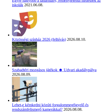
Egyre nagyobb a tanárhiány, reménytelenül hirdetnek az
iskolák
2021.06.08.
Közösségi színház 2026 (felhívás)
2026.08.10.
Szabadtéri mozgásos játékok ☻ Udvari akadálypálya
2026.08.09.
Lehet-e kémkedni közúti forgalommegfigyelő és
rendszámfelismerő kamerákkal?
2026.08.08.