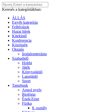
Keresés a kategóriákban:
ÁLLÁS
Egyéb kategória
Felhívások
Hazai hírek
Kitekintő
Konferencia
Közösség
Oktatás
Irodalomterápia
Szabadidő
Hobbi
Játék
Könyvajánló
Lapajánló
Sport
Tanuljunk
Angol nyelv
Biológia
Ének/Zene
Fizika
8. osztály