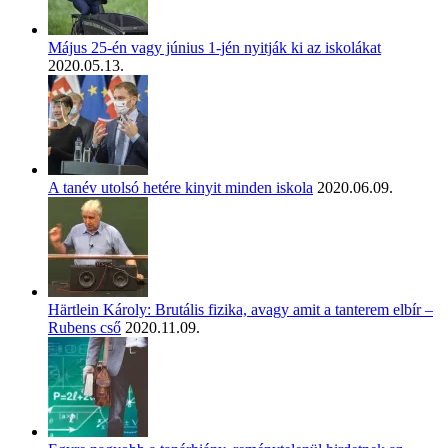
Május 25-én vagy június 1-jén nyitják ki az iskolákat
2020.05.13.
A tanév utolsó hetére kinyit minden iskola
2020.06.09.
Härtlein Károly: Brutális fizika, avagy amit a tanterem elbír –
Rubens cső
2020.11.09.