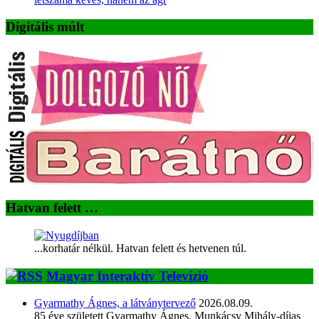
Digitális múlt
Hatvan felett …
...korhatár nélkül. Hatvan felett és hetvenen túl.
Magyar Interaktív Televízió
Gyarmathy Ágnes, a látványtervező
2026.08.09.
85 éve született Gyarmathy Ágnes, Munkácsy Mihály-díjas