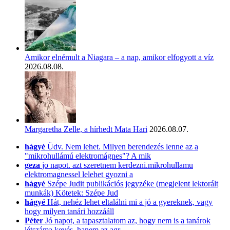
Amikor elnémult a Niagara – a nap, amikor elfogyott a víz
2026.08.08.
Margaretha Zelle, a hírhedt Mata Hari
2026.08.07.
hágyé
Üdv. Nem lehet. Milyen berendezés lenne az a
"mikrohullámú elektromágnes"? A mik
geza
jo napot. azt szeretnem kerdezni.mikrohullamu
elektromagnessel lelehet gyozni a
hágyé
Szépe Judit publikációs jegyzéke (megjelent lektorált
munkák) Kötetek: Szépe Jud
hágyé
Hát, nehéz lehet eltalálni mi a jó a gyereknek, vagy
hogy milyen tanári hozzááll
Péter
Jó napot, a tapasztalatom az, hogy nem is a tanárok
létszáma kevés, hanem az agr