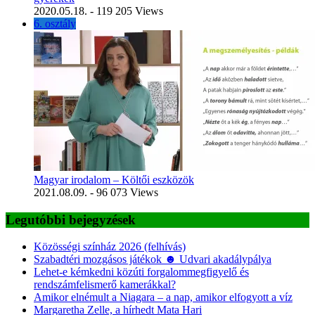
2020.05.18.
- 119 205 Views
6. osztály
Magyar irodalom – Költői eszközök
2021.08.09.
- 96 073 Views
Legutóbbi bejegyzések
Közösségi színház 2026 (felhívás)
Szabadtéri mozgásos játékok ☻ Udvari akadálypálya
Lehet-e kémkedni közúti forgalommegfigyelő és
rendszámfelismerő kamerákkal?
Amikor elnémult a Niagara – a nap, amikor elfogyott a víz
Margaretha Zelle, a hírhedt Mata Hari