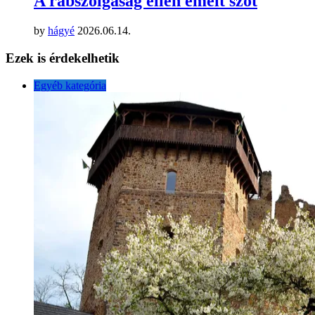
A rabszolgaság ellen emelt szót
by
hágyé
2026.06.14.
Ezek is érdekelhetik
Egyéb kategória