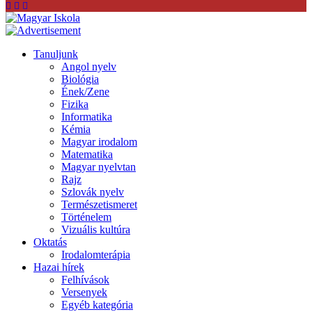
Tanuljunk
Angol nyelv
Biológia
Ének/Zene
Fizika
Informatika
Kémia
Magyar irodalom
Matematika
Magyar nyelvtan
Rajz
Szlovák nyelv
Természetismeret
Történelem
Vizuális kultúra
Oktatás
Irodalomterápia
Hazai hírek
Felhívások
Versenyek
Egyéb kategória