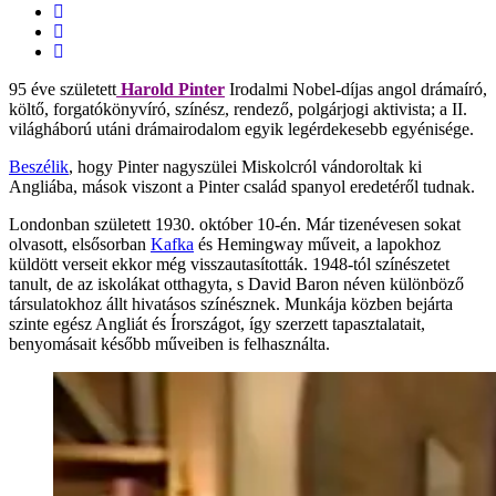
95 éve született
Harold Pinter
Irodalmi Nobel-díjas angol drámaíró,
költő, forgatókönyvíró, színész, rendező, polgárjogi aktivista; a II.
világháború utáni drámairodalom egyik legérdekesebb egyénisége.
Beszélik
, hogy Pinter nagyszülei Miskolcról vándoroltak ki
Angliába, mások viszont a Pinter család spanyol eredetéről tudnak.
Londonban született 1930. október 10-én. Már tizenévesen sokat
olvasott, elsősorban
Kafka
és Hemingway műveit, a lapokhoz
küldött verseit ekkor még visszautasították. 1948-tól színészetet
tanult, de az iskolákat otthagyta, s David Baron néven különböző
társulatokhoz állt hivatásos színésznek. Munkája közben bejárta
szinte egész Angliát és Írországot, így szerzett tapasztalatait,
benyomásait később műveiben is felhasználta.