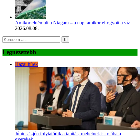
Amikor elnémult a Niagara – a nap, amikor elfogyott a víz
2026.08.08.
Legnézettebb
Hazai hírek
Június 1-jén folytatódik a tanítás, mehetnek iskolába a
gyerekek