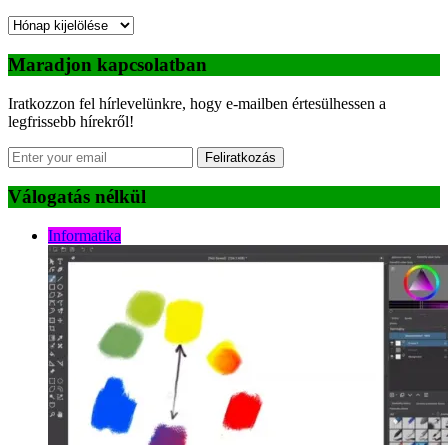
Archívum
Maradjon kapcsolatban
Iratkozzon fel hírlevelünkre, hogy e-mailben értesülhessen a
legfrissebb hírekről!
Feliratkozás
Válogatás nélkül
Informatika