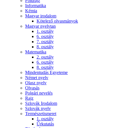
Földrajz
Informatika
Kémia
Magyar irodalom
Kötelező olvasmányok
Magyar nyelvtan
1. osztály
6. osztály
7. osztály
8. osztály
Matematika
2. osztály
6. osztály
8. osztály
Mindentudás Egyeteme
Német nyelv
Olasz nyelv
Olvasás
Polgári nevelés
Rajz
Szlovák Irodalom
Szlovák nyelv
Természetismeret
1. osztály
Űrkutatás