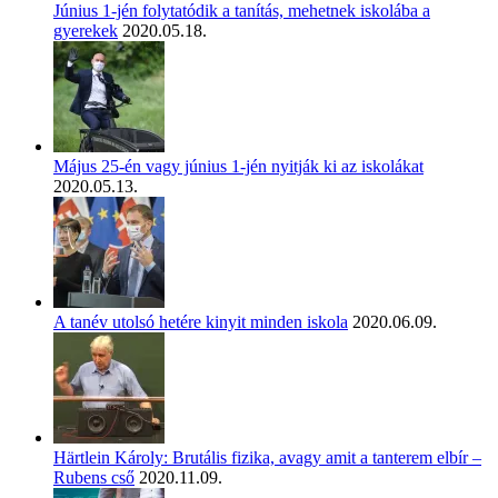
Június 1-jén folytatódik a tanítás, mehetnek iskolába a
gyerekek
2020.05.18.
Május 25-én vagy június 1-jén nyitják ki az iskolákat
2020.05.13.
A tanév utolsó hetére kinyit minden iskola
2020.06.09.
Härtlein Károly: Brutális fizika, avagy amit a tanterem elbír –
Rubens cső
2020.11.09.