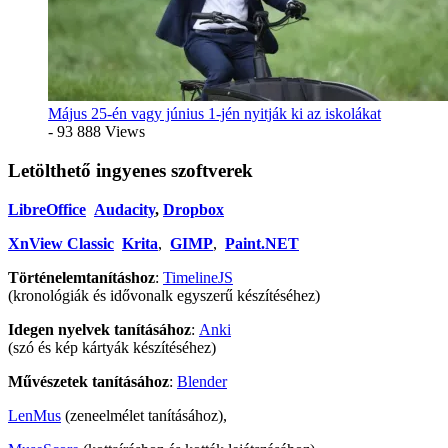
Május 25-én vagy június 1-jén nyitják ki az iskolákat
- 93 888 Views
Letölthető ingyenes szoftverek
LibreOffice
Audacity
,
Dropbox
XnView Classic
Krita
,
GIMP
,
Paint.NET
Történelemtanításhoz
:
TimelineJS
(kronológiák és idővonalk egyszerű készítéséhez)
Idegen nyelvek tanításához
:
Anki
(szó és kép kártyák készítéséhez)
Művészetek tanításához
:
Blender
LenMus
(zeneelmélet tanításához),