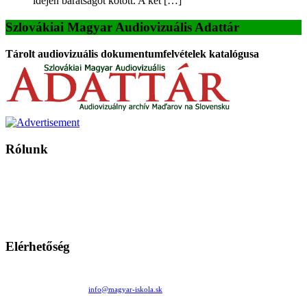
idején barátságot kötött. A két […]
Szlovákiai Magyar Audiovizuális Adattár
Tárolt audiovizuális dokumentumfelvételek katalógusa
Rólunk
A Magyar Iskola a szlovákiai magyar iskolák, tanárok, szülők és
persze a diákok fóruma
Ezen az oldalon esetenként olyan írások jelennek meg, amelyek a hagyományos iskolafelfogástól eltérő
mintákat népszerűsítenek. Ennek következtében előfordulhat, hogy az idetévedő kiskorú felhasználók
látóköre gyorsabban szélesedik, mint azt a szülők esetleg szeretnék.
Elérhetőség
Családi Kör Egyesület/Združenie rod. kruhov
Medzilaborecká 17, 82101 Bratislava
+421 911 732 190 |
info@magyar-iskola.sk