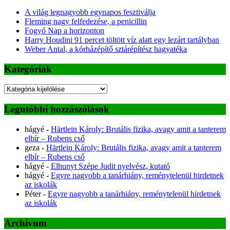
A világ legnagyobb egynapos fesztiválja
Fleming nagy felfedezése, a penicillin
Fogyó Nap a horizonton
Harry Houdini 91 percet töltött víz alatt egy lezárt tartályban
Weber Antal, a kórházépítő sztárépítész hagyatéka
Kategóriák
Kategóriák
Legutóbbi hozzászólások
hágyé
-
Härtlein Károly: Brutális fizika, avagy amit a tanterem
elbír – Rubens cső
geza
-
Härtlein Károly: Brutális fizika, avagy amit a tanterem
elbír – Rubens cső
hágyé
-
Elhunyt Szépe Judit nyelvész, kutató
hágyé
-
Egyre nagyobb a tanárhiány, reménytelenül hirdetnek
az iskolák
Péter
-
Egyre nagyobb a tanárhiány, reménytelenül hirdetnek
az iskolák
Archívum