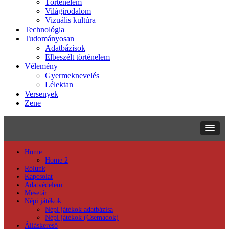
Történelem
Világirodalom
Vizuális kultúra
Technológia
Tudományosan
Adatbázisok
Elbeszélt történelem
Vélemény
Gyermeknevelés
Lélektan
Versenyek
Zene
Home
Home 2
Rólunk
Kapcsolat
Adatvédelem
Mesetár
Népi játékok
Népi játékok adatbázisa
Népi játékok (Csemadok)
Álláskereső