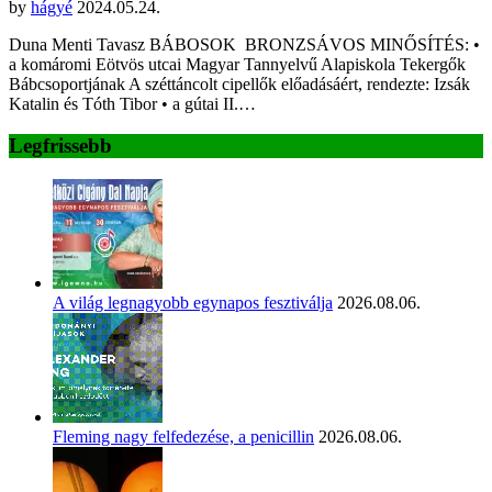
by
hágyé
2024.05.24.
Duna Menti Tavasz BÁBOSOK BRONZSÁVOS MINŐSÍTÉS: •
a komáromi Eötvös utcai Magyar Tannyelvű Alapiskola Tekergők
Bábcsoportjának A széttáncolt cipellők előadásáért, rendezte: Izsák
Katalin és Tóth Tibor • a gútai II.…
Legfrissebb
A világ legnagyobb egynapos fesztiválja
2026.08.06.
Fleming nagy felfedezése, a penicillin
2026.08.06.