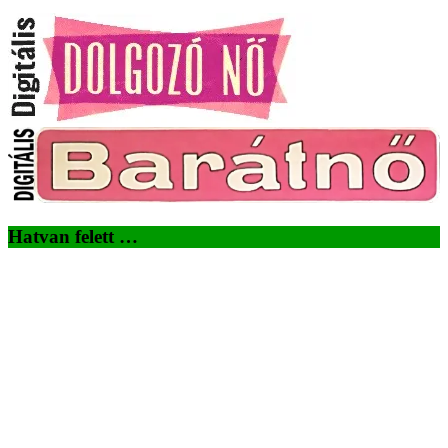
Hatvan felett …