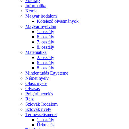
Földrajz
Informatika
Kémia
Magyar irodalom
Kötelező olvasmányok
Magyar nyelvtan
1. osztály
6. osztály
7. osztály
8. osztály
Matematika
2. osztály
6. osztály
8. osztály
Mindentudás Egyeteme
Német nyelv
Olasz nyelv
Olvasás
Polgári nevelés
Rajz
Szlovák Irodalom
Szlovák nyelv
Természetismeret
1. osztály
Űrkutatás