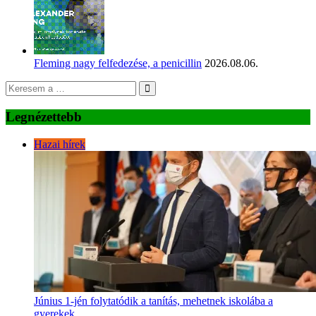
Fleming nagy felfedezése, a penicillin
2026.08.06.
Legnézettebb
Hazai hírek
Június 1-jén folytatódik a tanítás, mehetnek iskolába a
gyerekek