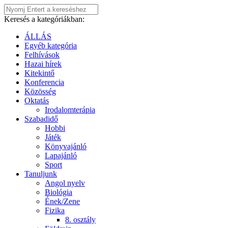
Keresés a kategóriákban:
ÁLLÁS
Egyéb kategória
Felhívások
Hazai hírek
Kitekintő
Konferencia
Közösség
Oktatás
Irodalomterápia
Szabadidő
Hobbi
Játék
Könyvajánló
Lapajánló
Sport
Tanuljunk
Angol nyelv
Biológia
Ének/Zene
Fizika
8. osztály