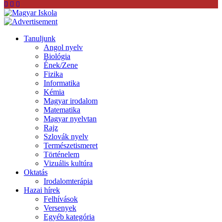
Tanuljunk
Angol nyelv
Biológia
Ének/Zene
Fizika
Informatika
Kémia
Magyar irodalom
Matematika
Magyar nyelvtan
Rajz
Szlovák nyelv
Természetismeret
Történelem
Vizuális kultúra
Oktatás
Irodalomterápia
Hazai hírek
Felhívások
Versenyek
Egyéb kategória