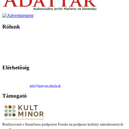
Rólunk
A Magyar Iskola a szlovákiai magyar iskolák, tanárok, szülők és
persze a diákok fóruma
Ezen az oldalon esetenként olyan írások jelennek meg, amelyek a hagyományos iskolafelfogástól eltérő
mintákat népszerűsítenek. Ennek következtében előfordulhat, hogy az idetévedő kiskorú felhasználók
látóköre gyorsabban szélesedik, mint azt a szülők esetleg szeretnék.
Elérhetőség
Családi Kör Egyesület/Združenie rod. kruhov
Medzilaborecká 17, 82101 Bratislava
+421 911 732 190 |
info@magyar-iskola.sk
Támogató
Realizované s finančnou podporou Fondu na podporu kultúry národnostných