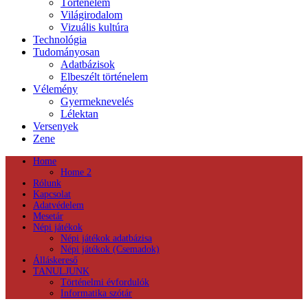
Történelem
Világirodalom
Vizuális kultúra
Technológia
Tudományosan
Adatbázisok
Elbeszélt történelem
Vélemény
Gyermeknevelés
Lélektan
Versenyek
Zene
Home
Home 2
Rólunk
Kapcsolat
Adatvédelem
Mesetár
Népi játékok
Népi játékok adatbázisa
Népi játékok (Csemadok)
Álláskereső
TANULJUNK
Történelmi évfordulók
Informatika szótár