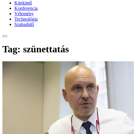
Kitekintő
Konferencia
Vélemény
Technológia
Szabadidő
Tag: szünettatás