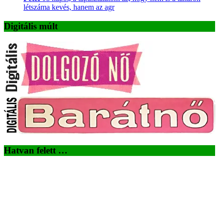
létszáma kevés, hanem az agr
Digitális múlt
Hatvan felett …