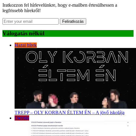
Iratkozzon fel hírlevelünkre, hogy e-mailben értesülhessen a
legfrissebb hírekről!
Feliratkozás
Válogatás nélkül
Hazai hírek
TREPP – OLY KORBAN ÉLTEM ÉN – A jövő iskolája
Oktatás