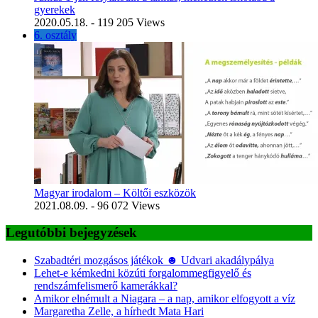
gyerekek
2020.05.18.
- 119 205 Views
6. osztály
Magyar irodalom – Költői eszközök
2021.08.09.
- 96 072 Views
Legutóbbi bejegyzések
Szabadtéri mozgásos játékok ☻ Udvari akadálypálya
Lehet-e kémkedni közúti forgalommegfigyelő és
rendszámfelismerő kamerákkal?
Amikor elnémult a Niagara – a nap, amikor elfogyott a víz
Margaretha Zelle, a hírhedt Mata Hari