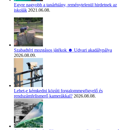
Egyre nagyobb a tanárhiány, reménytelenül hirdetnek az
iskolák
2021.06.08.
Szabadtéri mozgásos játékok ☻ Udvari akadálypálya
2026.08.09.
Lehet-e kémkedni közúti forgalommegfigyelő és
rendszámfelismerő kamerákkal?
2026.08.08.