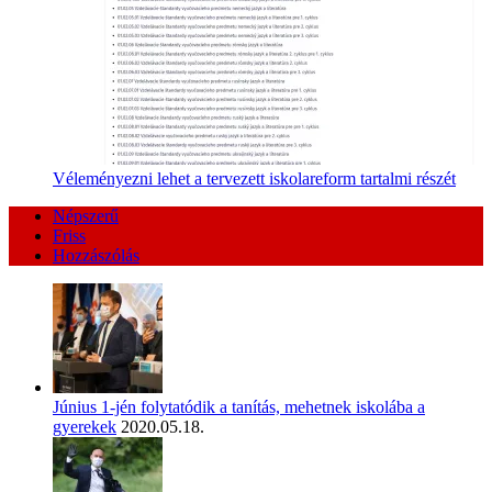
Véleményezni lehet a tervezett iskolareform tartalmi részét
Népszerű
Friss
Hozzászólás
Június 1-jén folytatódik a tanítás, mehetnek iskolába a
gyerekek
2020.05.18.