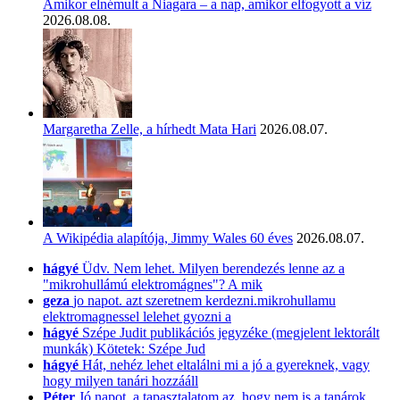
Amikor elnémult a Niagara – a nap, amikor elfogyott a víz
2026.08.08.
Margaretha Zelle, a hírhedt Mata Hari
2026.08.07.
A Wikipédia alapítója, Jimmy Wales 60 éves
2026.08.07.
hágyé
Üdv. Nem lehet. Milyen berendezés lenne az a
"mikrohullámú elektromágnes"? A mik
geza
jo napot. azt szeretnem kerdezni.mikrohullamu
elektromagnessel lelehet gyozni a
hágyé
Szépe Judit publikációs jegyzéke (megjelent lektorált
munkák) Kötetek: Szépe Jud
hágyé
Hát, nehéz lehet eltalálni mi a jó a gyereknek, vagy
hogy milyen tanári hozzááll
Péter
Jó napot, a tapasztalatom az, hogy nem is a tanárok