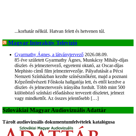
...korhatár nélkül. Hatvan felett és hetvenen túl.
Magyar Interaktív Televízió
Gyarmathy Ágnes, a látványtervező
2026.08.09.
85 éve született Gyarmathy Ágnes, Munkácsy Mihály-díjas
díszlet- és jelmeztervező, egyetemi oktató, az Oscar-díjas
Mephisto című film jelmeztervezője. Pályafutását a Pécsi
Nemzeti Színházban kezdte színésznőként, majd a poznani
Képzőművészeti Főiskola hallgatója lett, és ettől kezdve a
díszlet- és jelmeztervezés irányába fordult. Több mint 500
különböző színházi előadáshoz tervezett díszletet, jelmezt
vagy mindkettőt. Az összes jelentősebb […]
Szlovákiai Magyar Audiovizuális Adattár
Tárolt audiovizuális dokumentumfelvételek katalógusa