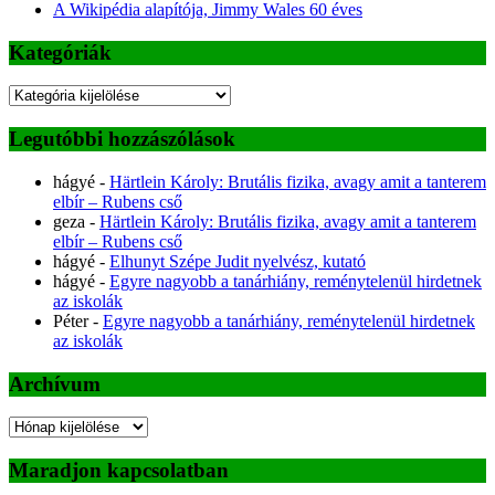
A Wikipédia alapítója, Jimmy Wales 60 éves
Kategóriák
Kategóriák
Legutóbbi hozzászólások
hágyé
-
Härtlein Károly: Brutális fizika, avagy amit a tanterem
elbír – Rubens cső
geza
-
Härtlein Károly: Brutális fizika, avagy amit a tanterem
elbír – Rubens cső
hágyé
-
Elhunyt Szépe Judit nyelvész, kutató
hágyé
-
Egyre nagyobb a tanárhiány, reménytelenül hirdetnek
az iskolák
Péter
-
Egyre nagyobb a tanárhiány, reménytelenül hirdetnek
az iskolák
Archívum
Archívum
Maradjon kapcsolatban