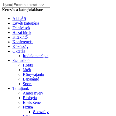
Keresés a kategóriákban:
ÁLLÁS
Egyéb kategória
Felhívások
Hazai hírek
Kitekintő
Konferencia
Közösség
Oktatás
Irodalomterápia
Szabadidő
Hobbi
Játék
Könyvajánló
Lapajánló
Sport
Tanuljunk
Angol nyelv
Biológia
Ének/Zene
Fizika
8. osztály