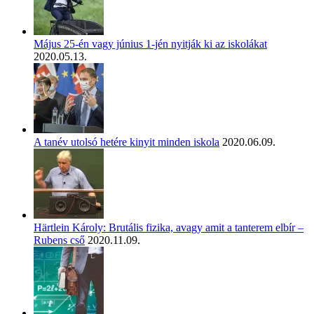
Május 25-én vagy június 1-jén nyitják ki az iskolákat
2020.05.13.
A tanév utolsó hetére kinyit minden iskola
2020.06.09.
Härtlein Károly: Brutális fizika, avagy amit a tanterem elbír –
Rubens cső
2020.11.09.