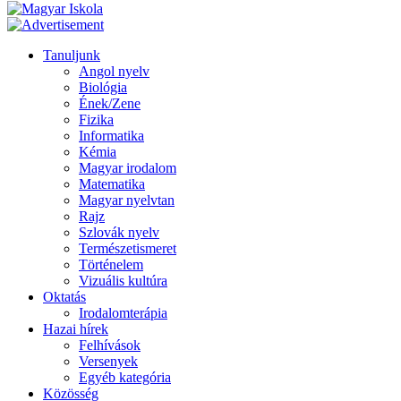
Tanuljunk
Angol nyelv
Biológia
Ének/Zene
Fizika
Informatika
Kémia
Magyar irodalom
Matematika
Magyar nyelvtan
Rajz
Szlovák nyelv
Természetismeret
Történelem
Vizuális kultúra
Oktatás
Irodalomterápia
Hazai hírek
Felhívások
Versenyek
Egyéb kategória
Közösség