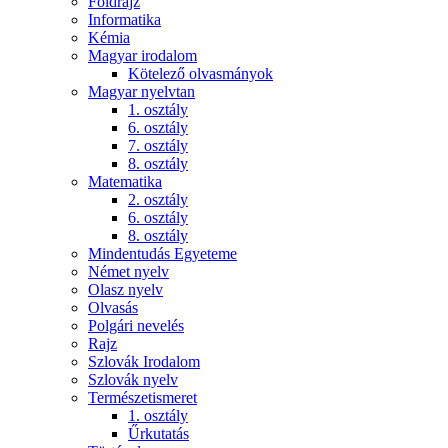
Földrajz
Informatika
Kémia
Magyar irodalom
Kötelező olvasmányok
Magyar nyelvtan
1. osztály
6. osztály
7. osztály
8. osztály
Matematika
2. osztály
6. osztály
8. osztály
Mindentudás Egyeteme
Német nyelv
Olasz nyelv
Olvasás
Polgári nevelés
Rajz
Szlovák Irodalom
Szlovák nyelv
Természetismeret
1. osztály
Űrkutatás