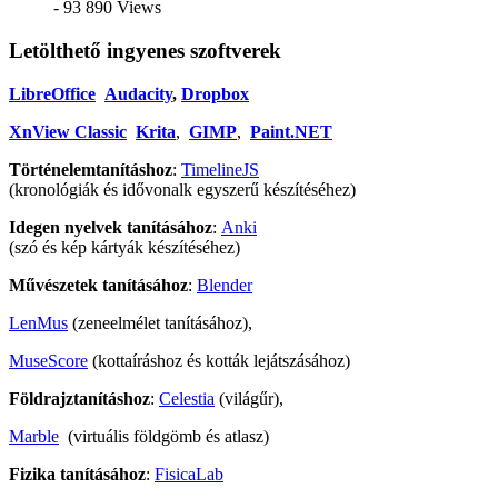
- 93 890 Views
Letölthető ingyenes szoftverek
LibreOffice
Audacity
,
Dropbox
XnView Classic
Krita
,
GIMP
,
Paint.NET
Történelemtanításhoz
:
TimelineJS
(kronológiák és idővonalk egyszerű készítéséhez)
Idegen nyelvek tanításához
:
Anki
(szó és kép kártyák készítéséhez)
Művészetek tanításához
:
Blender
LenMus
(zeneelmélet tanításához),
MuseScore
(kottaíráshoz és kották lejátszásához)
Földrajztanításhoz
:
Celestia
(világűr),
Marble
(virtuális földgömb és atlasz)
Fizika tanításához
:
FisicaLab