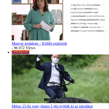
Magyar irodalom – Költői eszközök
- 96 072 Views
Hazai hírek
Május 25-én vagy június 1-jén nyitják ki az iskolákat