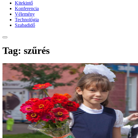
Kitekintő
Konferencia
Vélemény
Technológia
Szabadidő
Tag: szűrés