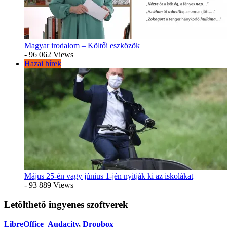
Magyar irodalom – Költői eszközök
- 96 062 Views
Hazai hírek
Május 25-én vagy június 1-jén nyitják ki az iskolákat
- 93 889 Views
Letölthető ingyenes szoftverek
LibreOffice
Audacity
,
Dropbox