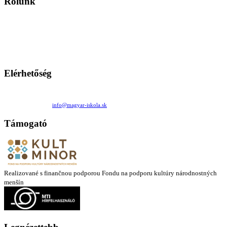
Rólunk
A Magyar Iskola a szlovákiai magyar iskolák, tanárok, szülők és
persze a diákok fóruma
Ezen az oldalon esetenként olyan írások jelennek meg, amelyek a hagyományos iskolafelfogástól eltérő
mintákat népszerűsítenek. Ennek következtében előfordulhat, hogy az idetévedő kiskorú felhasználók
látóköre gyorsabban szélesedik, mint azt a szülők esetleg szeretnék.
Elérhetőség
Családi Kör Egyesület/Združenie rod. kruhov
Medzilaborecká 17, 82101 Bratislava
+421 911 732 190 |
info@magyar-iskola.sk
Támogató
Realizované s finančnou podporou Fondu na podporu kultúry národnostných
menšín