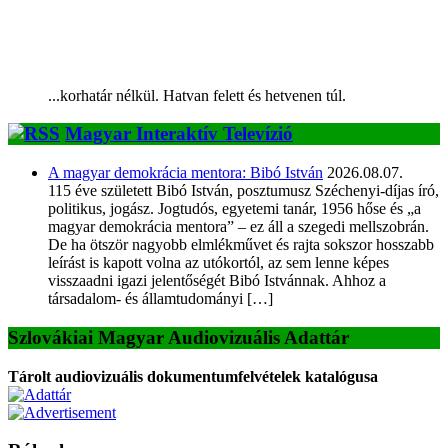
...korhatár nélkül. Hatvan felett és hetvenen túl.
Magyar Interaktív Televízió
A magyar demokrácia mentora: Bibó István
2026.08.07.
115 éve született Bibó István, posztumusz Széchenyi-díjas író,
politikus, jogász. Jogtudós, egyetemi tanár, 1956 hőse és „a
magyar demokrácia mentora” – ez áll a szegedi mellszobrán.
De ha ötször nagyobb elmlékművet és rajta sokszor hosszabb
leírást is kapott volna az utókortól, az sem lenne képes
visszaadni igazi jelentőségét Bibó Istvánnak. Ahhoz a
társadalom- és államtudományi […]
Szlovákiai Magyar Audiovizuális Adattár
Tárolt audiovizuális dokumentumfelvételek katalógusa