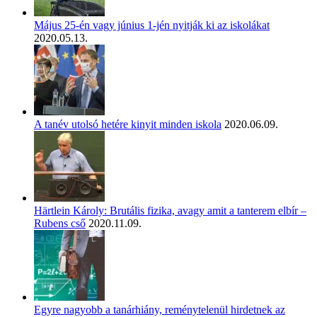
Május 25-én vagy június 1-jén nyitják ki az iskolákat
2020.05.13.
A tanév utolsó hetére kinyit minden iskola
2020.06.09.
Härtlein Károly: Brutális fizika, avagy amit a tanterem elbír –
Rubens cső
2020.11.09.
Egyre nagyobb a tanárhiány, reménytelenül hirdetnek az