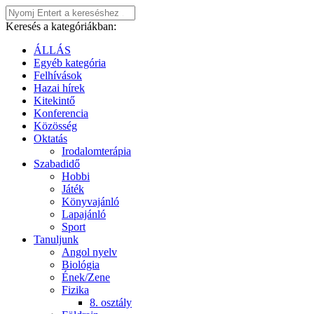
Keresés a kategóriákban:
ÁLLÁS
Egyéb kategória
Felhívások
Hazai hírek
Kitekintő
Konferencia
Közösség
Oktatás
Irodalomterápia
Szabadidő
Hobbi
Játék
Könyvajánló
Lapajánló
Sport
Tanuljunk
Angol nyelv
Biológia
Ének/Zene
Fizika
8. osztály