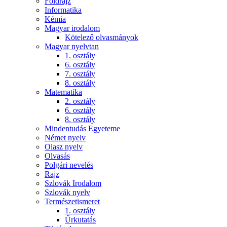
Földrajz
Informatika
Kémia
Magyar irodalom
Kötelező olvasmányok
Magyar nyelvtan
1. osztály
6. osztály
7. osztály
8. osztály
Matematika
2. osztály
6. osztály
8. osztály
Mindentudás Egyeteme
Német nyelv
Olasz nyelv
Olvasás
Polgári nevelés
Rajz
Szlovák Irodalom
Szlovák nyelv
Természetismeret
1. osztály
Űrkutatás