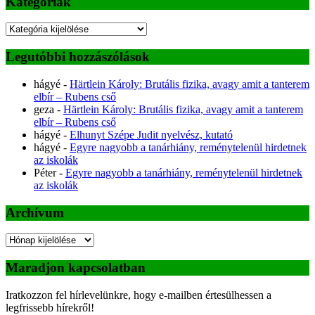
Kategóriák
Kategóriák
Legutóbbi hozzászólások
hágyé
-
Härtlein Károly: Brutális fizika, avagy amit a tanterem
elbír – Rubens cső
geza
-
Härtlein Károly: Brutális fizika, avagy amit a tanterem
elbír – Rubens cső
hágyé
-
Elhunyt Szépe Judit nyelvész, kutató
hágyé
-
Egyre nagyobb a tanárhiány, reménytelenül hirdetnek
az iskolák
Péter
-
Egyre nagyobb a tanárhiány, reménytelenül hirdetnek
az iskolák
Archívum
Archívum
Maradjon kapcsolatban
Iratkozzon fel hírlevelünkre, hogy e-mailben értesülhessen a
legfrissebb hírekről!