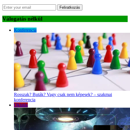
Feliratkozás
Válogatás nélkül
Konferencia
Rosszak? Buták? Vagy csak nem képesek? – szakmai
konferencia
Oktatás