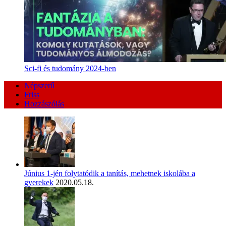
Sci-fi és tudomány 2024-ben
Népszerű
Friss
Hozzászólás
Június 1-jén folytatódik a tanítás, mehetnek iskolába a
gyerekek
2020.05.18.