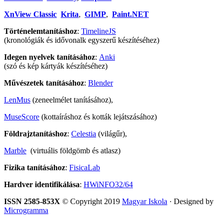
XnView Classic
Krita
,
GIMP
,
Paint.NET
Történelemtanításhoz
:
TimelineJS
(kronológiák és idővonalk egyszerű készítéséhez)
Idegen nyelvek tanításához
:
Anki
(szó és kép kártyák készítéséhez)
Művészetek tanításához
:
Blender
LenMus
(zeneelmélet tanításához),
MuseScore
(kottaíráshoz és kották lejátszásához)
Földrajztanításhoz
:
Celestia
(világűr),
Marble
(virtuális földgömb és atlasz)
Fizika tanításához
:
FisicaLab
Hardver identifikálása
:
HWiNFO32/64
ISSN 2585-853X
© Copyright 2019
Magyar Iskola
· Designed by
Microgramma