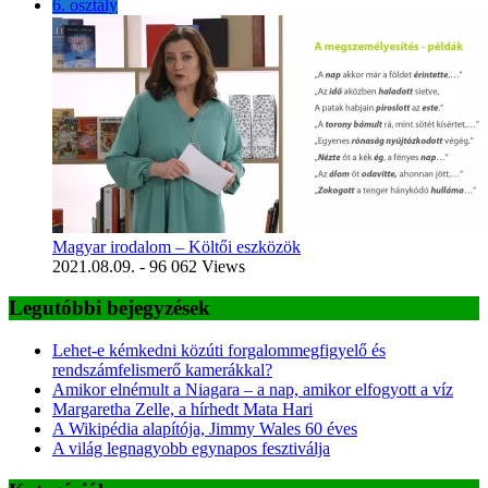
6. osztály
Magyar irodalom – Költői eszközök
2021.08.09.
- 96 062 Views
Legutóbbi bejegyzések
Lehet-e kémkedni közúti forgalommegfigyelő és
rendszámfelismerő kamerákkal?
Amikor elnémult a Niagara – a nap, amikor elfogyott a víz
Margaretha Zelle, a hírhedt Mata Hari
A Wikipédia alapítója, Jimmy Wales 60 éves
A világ legnagyobb egynapos fesztiválja