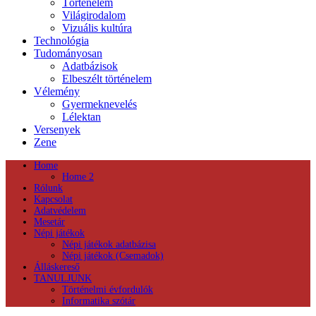
Történelem
Világirodalom
Vizuális kultúra
Technológia
Tudományosan
Adatbázisok
Elbeszélt történelem
Vélemény
Gyermeknevelés
Lélektan
Versenyek
Zene
Home
Home 2
Rólunk
Kapcsolat
Adatvédelem
Mesetár
Népi játékok
Népi játékok adatbázisa
Népi játékok (Csemadok)
Álláskereső
TANULJUNK
Történelmi évfordulók
Informatika szótár