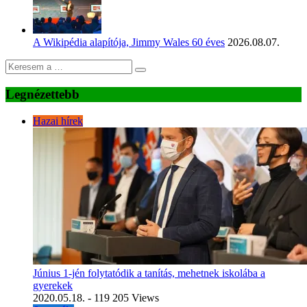
A Wikipédia alapítója, Jimmy Wales 60 éves
2026.08.07.
Legnézettebb
Hazai hírek
Június 1-jén folytatódik a tanítás, mehetnek iskolába a
gyerekek
2020.05.18.
- 119 205 Views