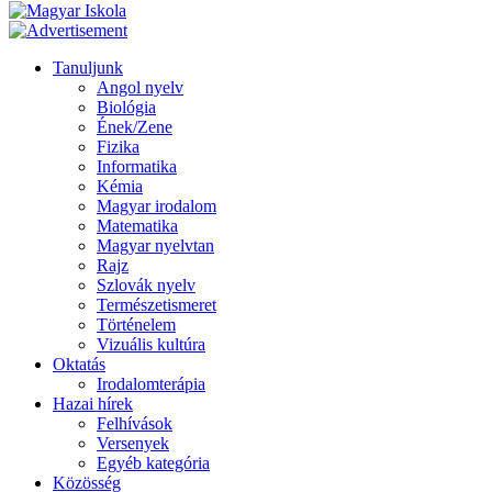
Tanuljunk
Angol nyelv
Biológia
Ének/Zene
Fizika
Informatika
Kémia
Magyar irodalom
Matematika
Magyar nyelvtan
Rajz
Szlovák nyelv
Természetismeret
Történelem
Vizuális kultúra
Oktatás
Irodalomterápia
Hazai hírek
Felhívások
Versenyek
Egyéb kategória
Közösség