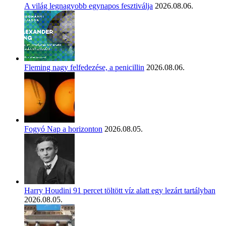
A világ legnagyobb egynapos fesztiválja
2026.08.06.
Fleming nagy felfedezése, a penicillin
2026.08.06.
Fogyó Nap a horizonton
2026.08.05.
Harry Houdini 91 percet töltött víz alatt egy lezárt tartályban
2026.08.05.