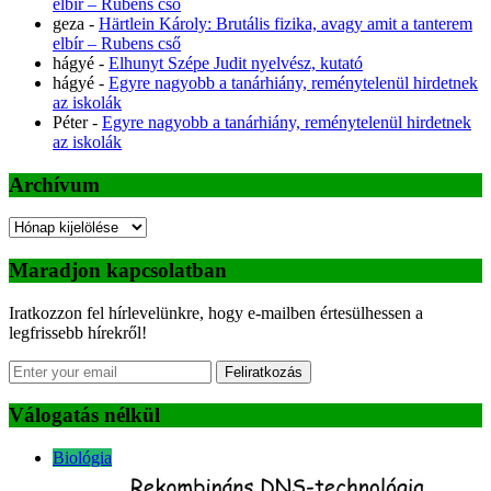
elbír – Rubens cső
geza
-
Härtlein Károly: Brutális fizika, avagy amit a tanterem
elbír – Rubens cső
hágyé
-
Elhunyt Szépe Judit nyelvész, kutató
hágyé
-
Egyre nagyobb a tanárhiány, reménytelenül hirdetnek
az iskolák
Péter
-
Egyre nagyobb a tanárhiány, reménytelenül hirdetnek
az iskolák
Archívum
Archívum
Maradjon kapcsolatban
Iratkozzon fel hírlevelünkre, hogy e-mailben értesülhessen a
legfrissebb hírekről!
Feliratkozás
Válogatás nélkül
Biológia