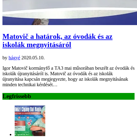
Matovič a határok, az óvodák és az
iskolák megnyitásáról
by
hágyé
2020.05.10.
Igor Matovič kormányfő a TA3 mai műsorában beszélt az óvodák és
iskolák újranyitásáról is. Matovič az óvodák és az iskolák
újranyitása kapcsán megjegyezte, hogy az iskolák megnyitásának
minden technikai kérdését…
Legfrissebb