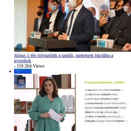
Június 1-jén folytatódik a tanítás, mehetnek iskolába a
gyerekek
- 119 204 Views
6. osztály