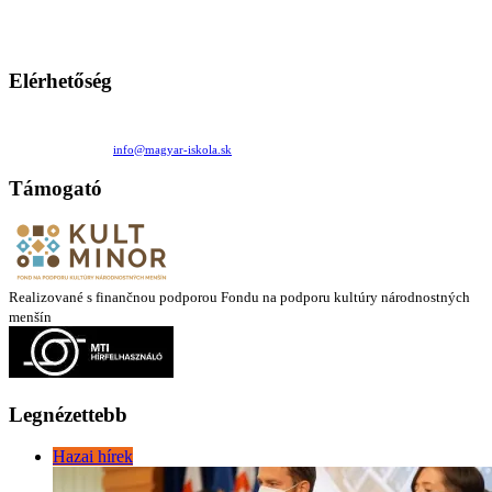
Ezen az oldalon esetenként olyan írások jelennek meg, amelyek a hagyományos iskolafelfogástól eltérő
mintákat népszerűsítenek. Ennek következtében előfordulhat, hogy az idetévedő kiskorú felhasználók
látóköre gyorsabban szélesedik, mint azt a szülők esetleg szeretnék.
Elérhetőség
Családi Kör Egyesület/Združenie rod. kruhov
Medzilaborecká 17, 82101 Bratislava
+421 911 732 190 |
info@magyar-iskola.sk
Támogató
Realizované s finančnou podporou Fondu na podporu kultúry národnostných
menšín
Legnézettebb
Hazai hírek