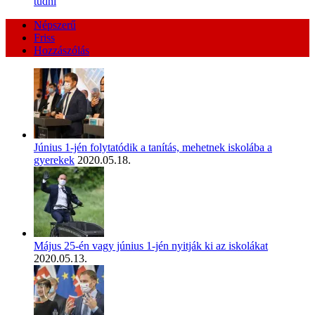
tudni
Népszerű
Friss
Hozzászólás
Június 1-jén folytatódik a tanítás, mehetnek iskolába a
gyerekek
2020.05.18.
Május 25-én vagy június 1-jén nyitják ki az iskolákat
2020.05.13.