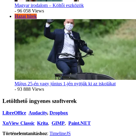
Magyar irodalom – Költői eszközök
- 96 058 Views
Hazai hírek
Május 25-én vagy június 1-jén nyitják ki az iskolákat
- 93 888 Views
Letölthető ingyenes szoftverek
LibreOffice
Audacity
,
Dropbox
XnView Classic
Krita
,
GIMP
,
Paint.NET
Történelemtanításhoz
:
TimelineJS