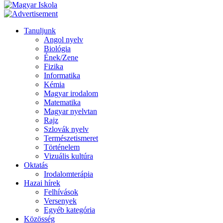
Tanuljunk
Angol nyelv
Biológia
Ének/Zene
Fizika
Informatika
Kémia
Magyar irodalom
Matematika
Magyar nyelvtan
Rajz
Szlovák nyelv
Természetismeret
Történelem
Vizuális kultúra
Oktatás
Irodalomterápia
Hazai hírek
Felhívások
Versenyek
Egyéb kategória
Közösség