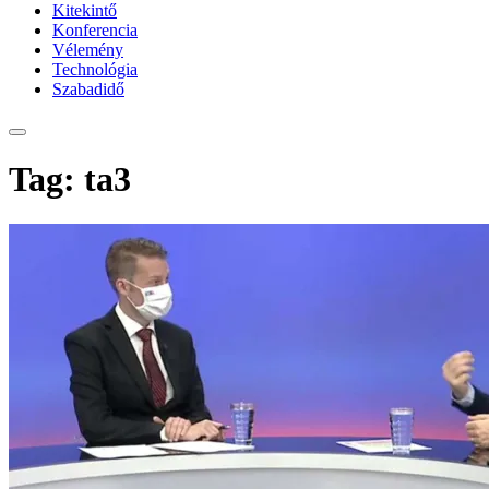
Kitekintő
Konferencia
Vélemény
Technológia
Szabadidő
Tag: ta3