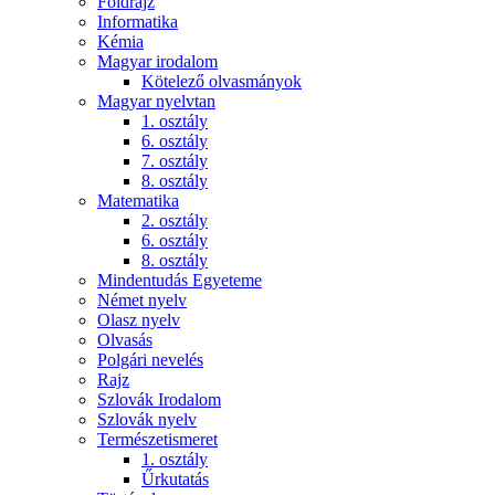
Földrajz
Informatika
Kémia
Magyar irodalom
Kötelező olvasmányok
Magyar nyelvtan
1. osztály
6. osztály
7. osztály
8. osztály
Matematika
2. osztály
6. osztály
8. osztály
Mindentudás Egyeteme
Német nyelv
Olasz nyelv
Olvasás
Polgári nevelés
Rajz
Szlovák Irodalom
Szlovák nyelv
Természetismeret
1. osztály
Űrkutatás