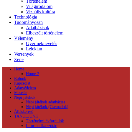
Történelem
Világirodalom
Vizuális kultúra
Technológia
Tudományosan
Adatbázisok
Elbeszélt történelem
Vélemény
Gyermeknevelés
Lélektan
Versenyek
Zene
Home
Home 2
Rólunk
Kapcsolat
Adatvédelem
Mesetár
Népi játékok
Népi játékok adatbázisa
Népi játékok (Csemadok)
Álláskereső
TANULJUNK
Történelmi évfordulók
Informatika szótár