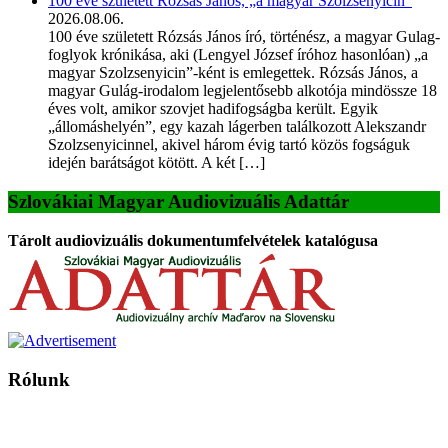
100 éve született Rózsás János, „a magyar Szolzsenyicin”
2026.08.06.
100 éve született Rózsás János író, történész, a magyar Gulag-
foglyok krónikása, aki (Lengyel József íróhoz hasonlóan) „a
magyar Szolzsenyicin”-ként is emlegettek. Rózsás János, a
magyar Gulág-irodalom legjelentősebb alkotója mindössze 18
éves volt, amikor szovjet hadifogságba került. Egyik
„állomáshelyén”, egy kazah lágerben találkozott Alekszandr
Szolzsenyicinnel, akivel három évig tartó közös fogságuk
idején barátságot kötött. A két […]
Szlovákiai Magyar Audiovizuális Adattár
Tárolt audiovizuális dokumentumfelvételek katalógusa
Rólunk
A Magyar Iskola a szlovákiai magyar iskolák, tanárok, szülők és
persze a diákok fóruma