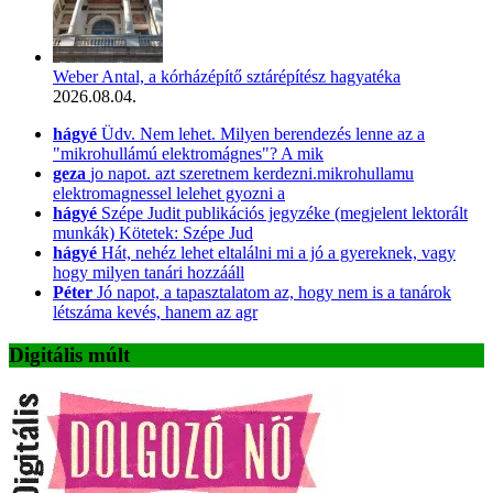
Weber Antal, a kórházépítő sztárépítész hagyatéka
2026.08.04.
hágyé
Üdv. Nem lehet. Milyen berendezés lenne az a
"mikrohullámú elektromágnes"? A mik
geza
jo napot. azt szeretnem kerdezni.mikrohullamu
elektromagnessel lelehet gyozni a
hágyé
Szépe Judit publikációs jegyzéke (megjelent lektorált
munkák) Kötetek: Szépe Jud
hágyé
Hát, nehéz lehet eltalálni mi a jó a gyereknek, vagy
hogy milyen tanári hozzááll
Péter
Jó napot, a tapasztalatom az, hogy nem is a tanárok
létszáma kevés, hanem az agr
Digitális múlt