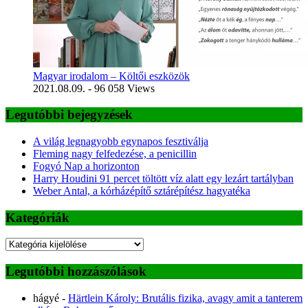
Magyar irodalom – Költői eszközök
2021.08.09.
- 96 058 Views
Legutóbbi bejegyzések
A világ legnagyobb egynapos fesztiválja
Fleming nagy felfedezése, a penicillin
Fogyó Nap a horizonton
Harry Houdini 91 percet töltött víz alatt egy lezárt tartályban
Weber Antal, a kórházépítő sztárépítész hagyatéka
Kategóriák
Kategóriák
Legutóbbi hozzászólások
hágyé
-
Härtlein Károly: Brutális fizika, avagy amit a tanterem