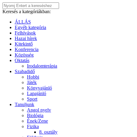
Keresés a kategóriákban:
ÁLLÁS
Egyéb kategória
Felhívások
Hazai hírek
Kitekintő
Konferencia
Közösség
Oktatás
Irodalomterápia
Szabadidő
Hobbi
Játék
Könyvajánló
Lapajánló
Sport
Tanuljunk
Angol nyelv
Biológia
Ének/Zene
Fizika
8. osztály