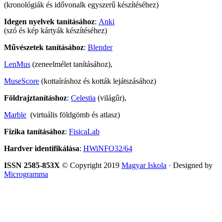
(kronológiák és idővonalk egyszerű készítéséhez)
Idegen nyelvek tanításához
:
Anki
(szó és kép kártyák készítéséhez)
Művészetek tanításához
:
Blender
LenMus
(zeneelmélet tanításához),
MuseScore
(kottaíráshoz és kották lejátszásához)
Földrajztanításhoz
:
Celestia
(világűr),
Marble
(virtuális földgömb és atlasz)
Fizika tanításához
:
FisicaLab
Hardver identifikálása
:
HWiNFO32/64
ISSN 2585-853X
© Copyright 2019
Magyar Iskola
· Designed by
Microgramma