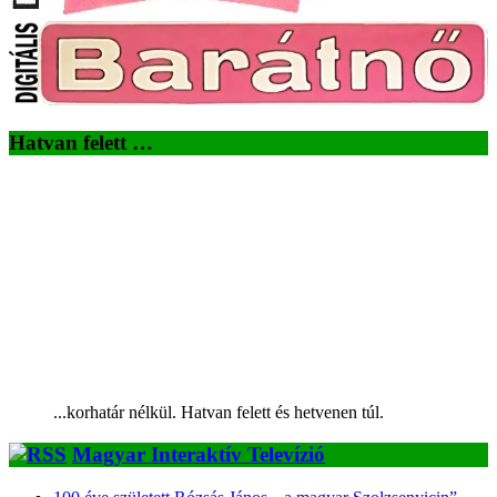
Hatvan felett …
...korhatár nélkül. Hatvan felett és hetvenen túl.
Magyar Interaktív Televízió