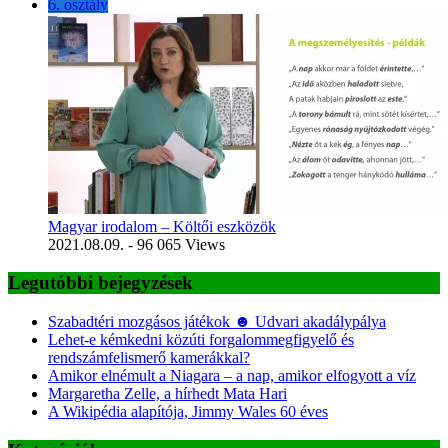
6. osztály
Magyar irodalom – Költői eszközök
2021.08.09.
- 96 065 Views
Legutóbbi bejegyzések
Szabadtéri mozgásos játékok ☻ Udvari akadálypálya
Lehet-e kémkedni közúti forgalommegfigyelő és
rendszámfelismerő kamerákkal?
Amikor elnémult a Niagara – a nap, amikor elfogyott a víz
Margaretha Zelle, a hírhedt Mata Hari
A Wikipédia alapítója, Jimmy Wales 60 éves