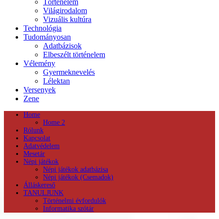
Történelem
Világirodalom
Vizuális kultúra
Technológia
Tudományosan
Adatbázisok
Elbeszélt történelem
Vélemény
Gyermeknevelés
Lélektan
Versenyek
Zene
Home
Home 2
Rólunk
Kapcsolat
Adatvédelem
Mesetár
Népi játékok
Népi játékok adatbázisa
Népi játékok (Csemadok)
Álláskereső
TANULJUNK
Történelmi évfordulók
Informatika szótár