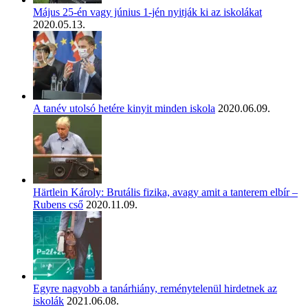
Május 25-én vagy június 1-jén nyitják ki az iskolákat
2020.05.13.
A tanév utolsó hetére kinyit minden iskola
2020.06.09.
Härtlein Károly: Brutális fizika, avagy amit a tanterem elbír –
Rubens cső
2020.11.09.
Egyre nagyobb a tanárhiány, reménytelenül hirdetnek az
iskolák
2021.06.08.