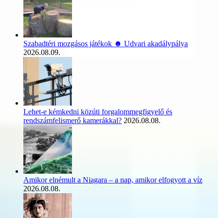
Szabadtéri mozgásos játékok ☻ Udvari akadálypálya
2026.08.09.
Lehet-e kémkedni közúti forgalommegfigyelő és
rendszámfelismerő kamerákkal?
2026.08.08.
Amikor elnémult a Niagara – a nap, amikor elfogyott a víz
2026.08.08.