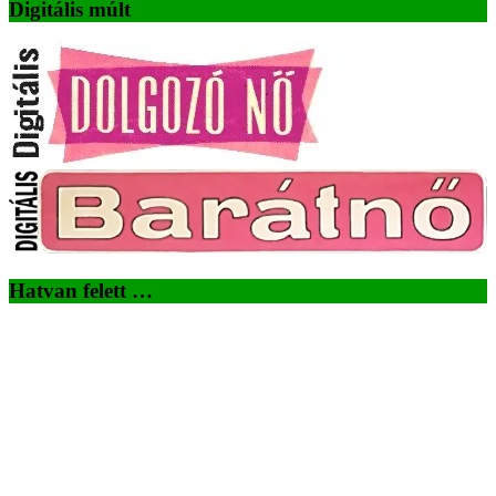
Digitális múlt
Hatvan felett …