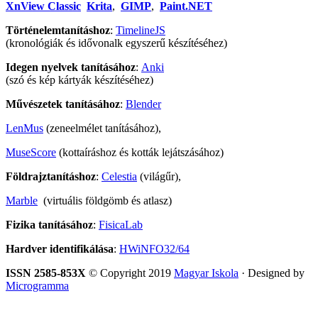
XnView Classic
Krita
,
GIMP
,
Paint.NET
Történelemtanításhoz
:
TimelineJS
(kronológiák és idővonalk egyszerű készítéséhez)
Idegen nyelvek tanításához
:
Anki
(szó és kép kártyák készítéséhez)
Művészetek tanításához
:
Blender
LenMus
(zeneelmélet tanításához),
MuseScore
(kottaíráshoz és kották lejátszásához)
Földrajztanításhoz
:
Celestia
(világűr),
Marble
(virtuális földgömb és atlasz)
Fizika tanításához
:
FisicaLab
Hardver identifikálása
:
HWiNFO32/64
ISSN 2585-853X
© Copyright 2019
Magyar Iskola
· Designed by
Microgramma