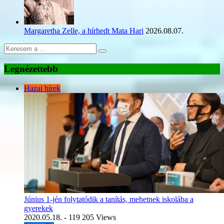
Margaretha Zelle, a hírhedt Mata Hari
2026.08.07.
Legnézettebb
Hazai hírek
Június 1-jén folytatódik a tanítás, mehetnek iskolába a
gyerekek
2020.05.18.
- 119 205 Views