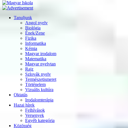
Tanuljunk
Angol nyelv
Biológia
Ének/Zene
Fizika
Informatika
Kémia
Magyar irodalom
Matematika
Magyar nyelvtan
Rajz
Szlovák nyelv
Természetismeret
Történelem
Vizuális kultúra
Oktatás
Irodalomterápia
Hazai hírek
Felhívások
Versenyek
Egyéb kategória
Közösség