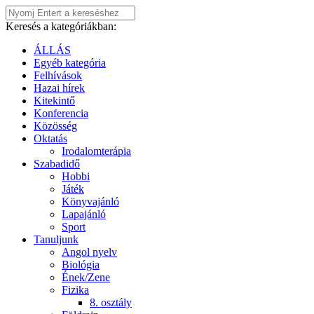
Keresés a kategóriákban:
ÁLLÁS
Egyéb kategória
Felhívások
Hazai hírek
Kitekintő
Konferencia
Közösség
Oktatás
Irodalomterápia
Szabadidő
Hobbi
Játék
Könyvajánló
Lapajánló
Sport
Tanuljunk
Angol nyelv
Biológia
Ének/Zene
Fizika
8. osztály