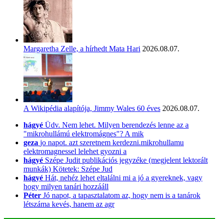
Margaretha Zelle, a hírhedt Mata Hari
2026.08.07.
A Wikipédia alapítója, Jimmy Wales 60 éves
2026.08.07.
hágyé
Üdv. Nem lehet. Milyen berendezés lenne az a
"mikrohullámú elektromágnes"? A mik
geza
jo napot. azt szeretnem kerdezni.mikrohullamu
elektromagnessel lelehet gyozni a
hágyé
Szépe Judit publikációs jegyzéke (megjelent lektorált
munkák) Kötetek: Szépe Jud
hágyé
Hát, nehéz lehet eltalálni mi a jó a gyereknek, vagy
hogy milyen tanári hozzááll
Péter
Jó napot, a tapasztalatom az, hogy nem is a tanárok
létszáma kevés, hanem az agr