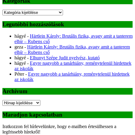
Kategóriák
Kategóriák
Legutóbbi hozzászólások
hágyé
-
Härtlein Károly: Brutális fizika, avagy amit a tanterem
elbír – Rubens cső
geza
-
Härtlein Károly: Brutális fizika, avagy amit a tanterem
elbír – Rubens cső
hágyé
-
Elhunyt Szépe Judit nyelvész, kutató
hágyé
-
Egyre nagyobb a tanárhiány, reménytelenül hirdetnek
az iskolák
Péter
-
Egyre nagyobb a tanárhiány, reménytelenül hirdetnek
az iskolák
Archívum
Archívum
Maradjon kapcsolatban
Iratkozzon fel hírlevelünkre, hogy e-mailben értesülhessen a
legfrissebb hírekről!