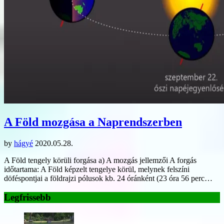
A Föld mozgása a Naprendszerben
by
hágyé
2020.05.28.
A Föld tengely körüli forgása a) A mozgás jellemzői A forgás
időtartama: A Föld képzelt tengelye körül, melynek felszíni
döféspontjai a földrajzi pólusok kb. 24 óránként (23 óra 56 perc…
Legfrissebb