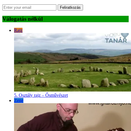
Feliratkozás
Válogatás nélkül
Rajz
5. Osztály rajz – Ősművészet
Zene