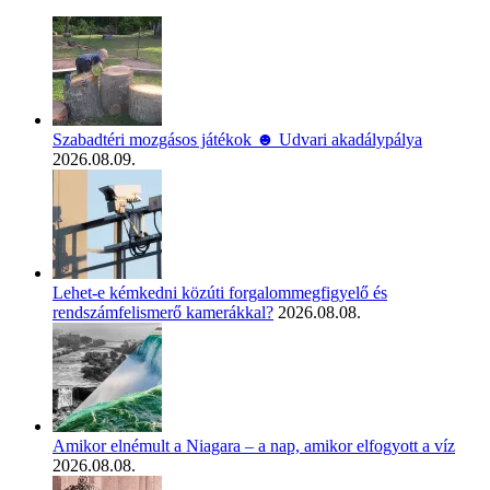
Szabadtéri mozgásos játékok ☻ Udvari akadálypálya
2026.08.09.
Lehet-e kémkedni közúti forgalommegfigyelő és
rendszámfelismerő kamerákkal?
2026.08.08.
Amikor elnémult a Niagara – a nap, amikor elfogyott a víz
2026.08.08.