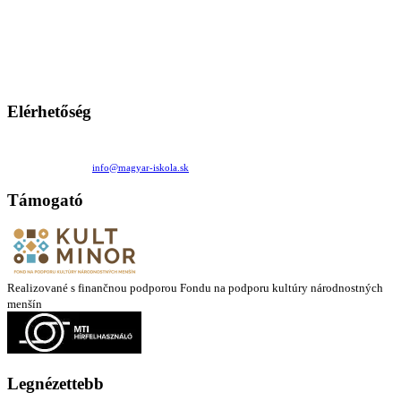
A Magyar Iskola a szlovákiai magyar iskolák, tanárok, szülők és
persze a diákok fóruma
Ezen az oldalon esetenként olyan írások jelennek meg, amelyek a hagyományos iskolafelfogástól eltérő
mintákat népszerűsítenek. Ennek következtében előfordulhat, hogy az idetévedő kiskorú felhasználók
látóköre gyorsabban szélesedik, mint azt a szülők esetleg szeretnék.
Elérhetőség
Családi Kör Egyesület/Združenie rod. kruhov
Medzilaborecká 17, 82101 Bratislava
+421 911 732 190 |
info@magyar-iskola.sk
Támogató
Realizované s finančnou podporou Fondu na podporu kultúry národnostných
menšín
Legnézettebb