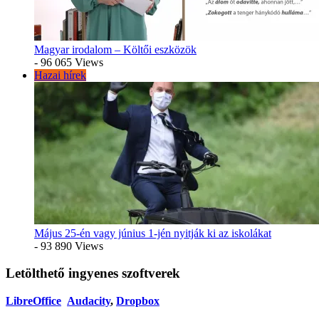
Magyar irodalom – Költői eszközök
- 96 065 Views
Hazai hírek
Május 25-én vagy június 1-jén nyitják ki az iskolákat
- 93 890 Views
Letölthető ingyenes szoftverek
LibreOffice
Audacity
,
Dropbox