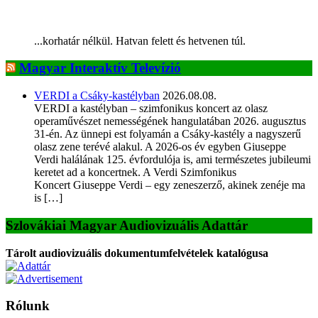
...korhatár nélkül. Hatvan felett és hetvenen túl.
Magyar Interaktív Televízió
VERDI a Csáky-kastélyban
2026.08.08.
VERDI a kastélyban – szimfonikus koncert az olasz
operaművészet nemességének hangulatában 2026. augusztus
31-én. Az ünnepi est folyamán a Csáky-kastély a nagyszerű
olasz zene terévé alakul. A 2026-os év egyben Giuseppe
Verdi halálának 125. évfordulója is, ami természetes jubileumi
keretet ad a koncertnek. A Verdi Szimfonikus
Koncert Giuseppe Verdi – egy zeneszerző, akinek zenéje ma
is […]
Szlovákiai Magyar Audiovizuális Adattár
Tárolt audiovizuális dokumentumfelvételek katalógusa
Rólunk