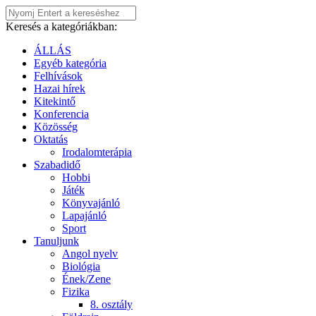
Keresés a kategóriákban:
ÁLLÁS
Egyéb kategória
Felhívások
Hazai hírek
Kitekintő
Konferencia
Közösség
Oktatás
Irodalomterápia
Szabadidő
Hobbi
Játék
Könyvajánló
Lapajánló
Sport
Tanuljunk
Angol nyelv
Biológia
Ének/Zene
Fizika
8. osztály