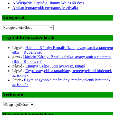
A Wikipédia alapítója, Jimmy Wales 60 éves
A világ legnagyobb egynapos fesztiválja
Kategóriák
Kategóriák
Legutóbbi hozzászólások
hágyé
-
Härtlein Károly: Brutális fizika, avagy amit a tanterem
elbír – Rubens cső
geza
-
Härtlein Károly: Brutális fizika, avagy amit a tanterem
elbír – Rubens cső
hágyé
-
Elhunyt Szépe Judit nyelvész, kutató
hágyé
-
Egyre nagyobb a tanárhiány, reménytelenül hirdetnek
az iskolák
Péter
-
Egyre nagyobb a tanárhiány, reménytelenül hirdetnek
az iskolák
Archívum
Archívum
Maradjon kapcsolatban