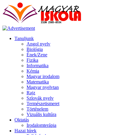
Tanuljunk
Angol nyelv
Biológia
Ének/Zene
Fizika
Informatika
Kémia
Magyar irodalom
Matematika
Magyar nyelvtan
Rajz
Szlovák nyelv
Természetismeret
Történelem
Vizuális kultúra
Oktatás
Irodalomterápia
Hazai hírek