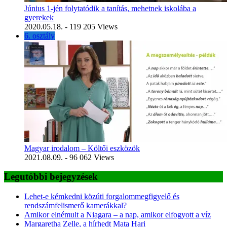
Június 1-jén folytatódik a tanítás, mehetnek iskolába a
gyerekek
2020.05.18.
- 119 205 Views
6. osztály
Magyar irodalom – Költői eszközök
2021.08.09.
- 96 062 Views
Legutóbbi bejegyzések
Lehet-e kémkedni közúti forgalommegfigyelő és
rendszámfelismerő kamerákkal?
Amikor elnémult a Niagara – a nap, amikor elfogyott a víz
Margaretha Zelle, a hírhedt Mata Hari