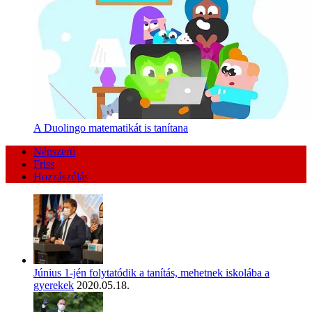
A Duolingo matematikát is tanítana
Népszerű
Friss
Hozzászólás
Június 1-jén folytatódik a tanítás, mehetnek iskolába a
gyerekek
2020.05.18.