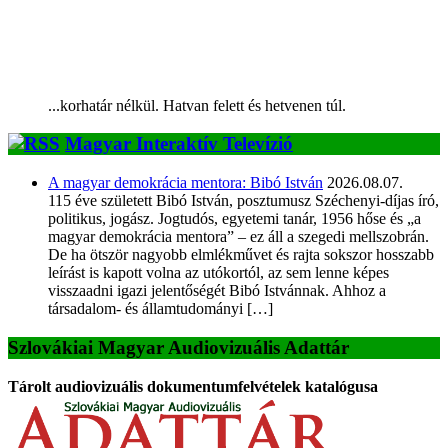
...korhatár nélkül. Hatvan felett és hetvenen túl.
Magyar Interaktív Televízió
A magyar demokrácia mentora: Bibó István
2026.08.07.
115 éve született Bibó István, posztumusz Széchenyi-díjas író,
politikus, jogász. Jogtudós, egyetemi tanár, 1956 hőse és „a
magyar demokrácia mentora” – ez áll a szegedi mellszobrán.
De ha ötször nagyobb elmlékművet és rajta sokszor hosszabb
leírást is kapott volna az utókortól, az sem lenne képes
visszaadni igazi jelentőségét Bibó Istvánnak. Ahhoz a
társadalom- és államtudományi […]
Szlovákiai Magyar Audiovizuális Adattár
Tárolt audiovizuális dokumentumfelvételek katalógusa