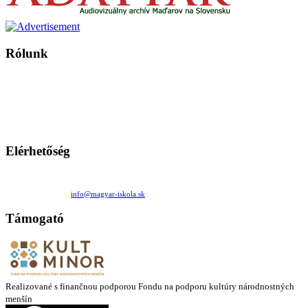
Rólunk
A Magyar Iskola a szlovákiai magyar iskolák, tanárok, szülők és
persze a diákok fóruma
Ezen az oldalon esetenként olyan írások jelennek meg, amelyek a hagyományos iskolafelfogástól eltérő
mintákat népszerűsítenek. Ennek következtében előfordulhat, hogy az idetévedő kiskorú felhasználók
látóköre gyorsabban szélesedik, mint azt a szülők esetleg szeretnék.
Elérhetőség
Családi Kör Egyesület/Združenie rod. kruhov
Medzilaborecká 17, 82101 Bratislava
+421 911 732 190 |
info@magyar-iskola.sk
Támogató
Realizované s finančnou podporou Fondu na podporu kultúry národnostných
menšín