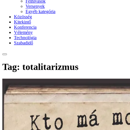
Felhívások
Versenyek
Egyéb kategória
Közösség
Kitekintő
Konferencia
Vélemény
Technológia
Szabadidő
Tag: totalitarizmus