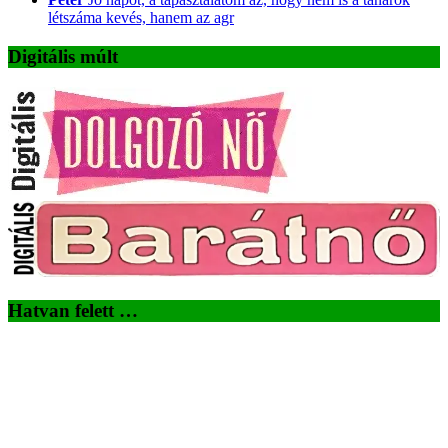
létszáma kevés, hanem az agr
Digitális múlt
Hatvan felett …