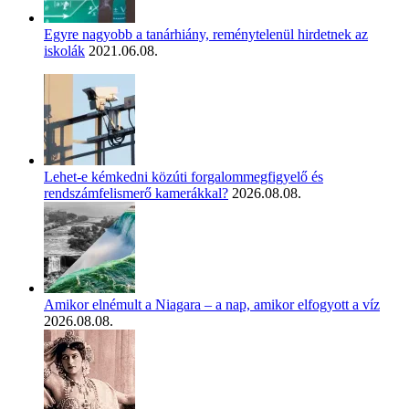
Egyre nagyobb a tanárhiány, reménytelenül hirdetnek az
iskolák
2021.06.08.
Lehet-e kémkedni közúti forgalommegfigyelő és
rendszámfelismerő kamerákkal?
2026.08.08.
Amikor elnémult a Niagara – a nap, amikor elfogyott a víz
2026.08.08.