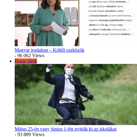
Magyar irodalom – Költői eszközök
- 96 062 Views
Hazai hírek
Május 25-én vagy június 1-jén nyitják ki az iskolákat
- 93 889 Views