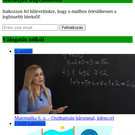
Iratkozzon fel hírlevelünkre, hogy e-mailben értesülhessen a
legfrissebb hírekről!
Feliratkozás
Válogatás nélkül
6. osztály
Matematika 6. o. – Oszthatóság hárommal, kilenccel
Egyéb kategória