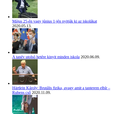
Május 25-én vagy június 1-jén nyitják ki az iskolákat
2020.05.13.
A tanév utolsó hetére kinyit minden iskola
2020.06.09.
Härtlein Károly: Brutális fizika, avagy amit a tanterem elbír –
Rubens cső
2020.11.09.