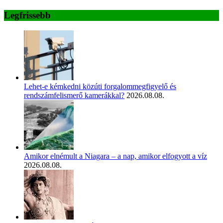
Legfrissebb
Lehet-e kémkedni közúti forgalommegfigyelő és
rendszámfelismerő kamerákkal?
2026.08.08.
Amikor elnémult a Niagara – a nap, amikor elfogyott a víz
2026.08.08.