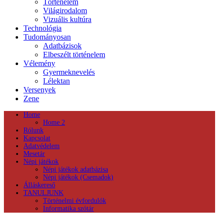
Történelem
Világirodalom
Vizuális kultúra
Technológia
Tudományosan
Adatbázisok
Elbeszélt történelem
Vélemény
Gyermeknevelés
Lélektan
Versenyek
Zene
Home
Home 2
Rólunk
Kapcsolat
Adatvédelem
Mesetár
Népi játékok
Népi játékok adatbázisa
Népi játékok (Csemadok)
Álláskereső
TANULJUNK
Történelmi évfordulók
Informatika szótár