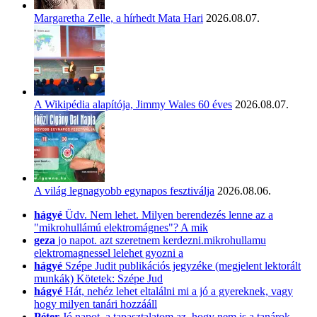
Margaretha Zelle, a hírhedt Mata Hari
2026.08.07.
A Wikipédia alapítója, Jimmy Wales 60 éves
2026.08.07.
A világ legnagyobb egynapos fesztiválja
2026.08.06.
hágyé
Üdv. Nem lehet. Milyen berendezés lenne az a
"mikrohullámú elektromágnes"? A mik
geza
jo napot. azt szeretnem kerdezni.mikrohullamu
elektromagnessel lelehet gyozni a
hágyé
Szépe Judit publikációs jegyzéke (megjelent lektorált
munkák) Kötetek: Szépe Jud
hágyé
Hát, nehéz lehet eltalálni mi a jó a gyereknek, vagy
hogy milyen tanári hozzááll
Péter
Jó napot, a tapasztalatom az, hogy nem is a tanárok