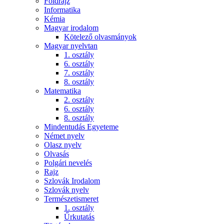
Földrajz
Informatika
Kémia
Magyar irodalom
Kötelező olvasmányok
Magyar nyelvtan
1. osztály
6. osztály
7. osztály
8. osztály
Matematika
2. osztály
6. osztály
8. osztály
Mindentudás Egyeteme
Német nyelv
Olasz nyelv
Olvasás
Polgári nevelés
Rajz
Szlovák Irodalom
Szlovák nyelv
Természetismeret
1. osztály
Űrkutatás