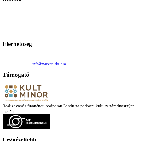
A Magyar Iskola a szlovákiai magyar iskolák, tanárok, szülők és
persze a diákok fóruma
Ezen az oldalon esetenként olyan írások jelennek meg, amelyek a hagyományos iskolafelfogástól eltérő
mintákat népszerűsítenek. Ennek következtében előfordulhat, hogy az idetévedő kiskorú felhasználók
látóköre gyorsabban szélesedik, mint azt a szülők esetleg szeretnék.
Elérhetőség
Családi Kör Egyesület/Združenie rod. kruhov
Medzilaborecká 17, 82101 Bratislava
+421 911 732 190 |
info@magyar-iskola.sk
Támogató
Realizované s finančnou podporou Fondu na podporu kultúry národnostných
menšín
Legnézettebb