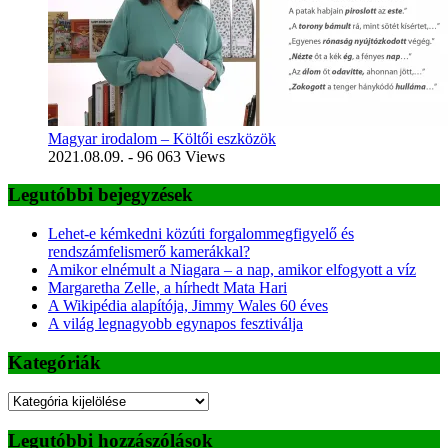
Magyar irodalom – Költői eszközök
2021.08.09.
- 96 063 Views
Legutóbbi bejegyzések
Lehet-e kémkedni közúti forgalommegfigyelő és
rendszámfelismerő kamerákkal?
Amikor elnémult a Niagara – a nap, amikor elfogyott a víz
Margaretha Zelle, a hírhedt Mata Hari
A Wikipédia alapítója, Jimmy Wales 60 éves
A világ legnagyobb egynapos fesztiválja
Kategóriák
Kategóriák
Legutóbbi hozzászólások