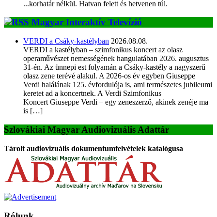
...korhatár nélkül. Hatvan felett és hetvenen túl.
Magyar Interaktív Televízió
VERDI a Csáky-kastélyban
2026.08.08.
VERDI a kastélyban – szimfonikus koncert az olasz
operaművészet nemességének hangulatában 2026. augusztus
31-én. Az ünnepi est folyamán a Csáky-kastély a nagyszerű
olasz zene terévé alakul. A 2026-os év egyben Giuseppe
Verdi halálának 125. évfordulója is, ami természetes jubileumi
keretet ad a koncertnek. A Verdi Szimfonikus
Koncert Giuseppe Verdi – egy zeneszerző, akinek zenéje ma
is […]
Szlovákiai Magyar Audiovizuális Adattár
Tárolt audiovizuális dokumentumfelvételek katalógusa
Rólunk