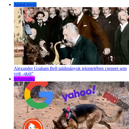
Angol nyelv
Alexander Graham Bell találmányok tekintetében cseppet sem
volt „skót”
Informatika