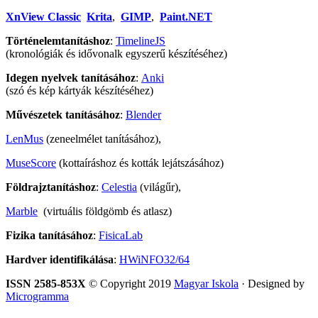
XnView Classic
Krita
,
GIMP
,
Paint.NET
Történelemtanításhoz
:
TimelineJS
(kronológiák és idővonalk egyszerű készítéséhez)
Idegen nyelvek tanításához
:
Anki
(szó és kép kártyák készítéséhez)
Művészetek tanításához
:
Blender
LenMus
(zeneelmélet tanításához),
MuseScore
(kottaíráshoz és kották lejátszásához)
Földrajztanításhoz
:
Celestia
(világűr),
Marble
(virtuális földgömb és atlasz)
Fizika tanításához
:
FisicaLab
Hardver identifikálása
:
HWiNFO32/64
ISSN 2585-853X
© Copyright 2019
Magyar Iskola
· Designed by
Microgramma