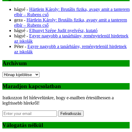
hágyé
-
Härtlein Károly: Brutális fizika, avagy amit a tanterem
elbír – Rubens cső
geza
-
Härtlein Károly: Brutális fizika, avagy amit a tanterem
elbír – Rubens cső
hágyé
-
Elhunyt Szépe Judit nyelvész, kutató
hágyé
-
Egyre nagyobb a tanárhiány, reménytelenül hirdetnek
az iskolák
Péter
-
Egyre nagyobb a tanárhiány, reménytelenül hirdetnek
az iskolák
Archívum
Archívum
Maradjon kapcsolatban
Iratkozzon fel hírlevelünkre, hogy e-mailben értesülhessen a
legfrissebb hírekről!
Feliratkozás
Válogatás nélkül