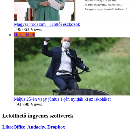
Magyar irodalom – Költői eszközök
- 96 063 Views
Hazai hírek
Május 25-én vagy június 1-jén nyitják ki az iskolákat
- 93 890 Views
Letölthető ingyenes szoftverek
LibreOffice
Audacity
,
Dropbox