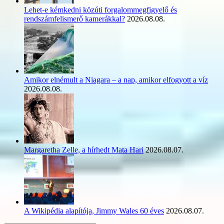
Lehet-e kémkedni közúti forgalommegfigyelő és
rendszámfelismerő kamerákkal?
2026.08.08.
Amikor elnémult a Niagara – a nap, amikor elfogyott a víz
2026.08.08.
Margaretha Zelle, a hírhedt Mata Hari
2026.08.07.
A Wikipédia alapítója, Jimmy Wales 60 éves
2026.08.07.