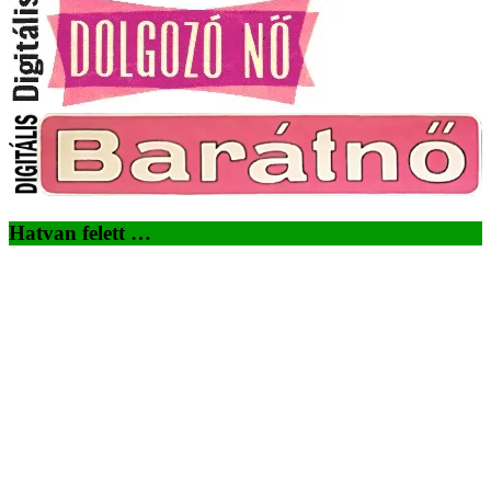
Hatvan felett …