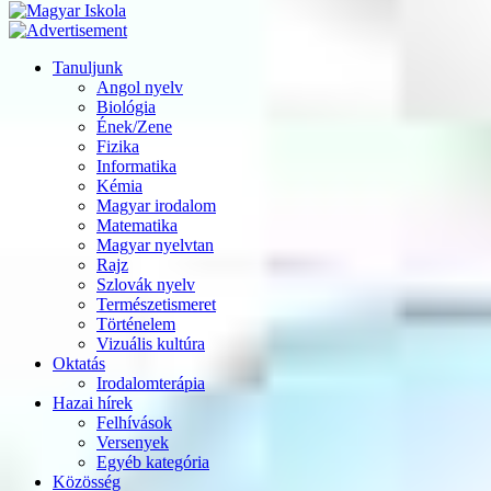
Tanuljunk
Angol nyelv
Biológia
Ének/Zene
Fizika
Informatika
Kémia
Magyar irodalom
Matematika
Magyar nyelvtan
Rajz
Szlovák nyelv
Természetismeret
Történelem
Vizuális kultúra
Oktatás
Irodalomterápia
Hazai hírek
Felhívások
Versenyek
Egyéb kategória
Közösség