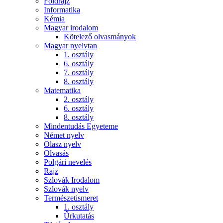
Földrajz
Informatika
Kémia
Magyar irodalom
Kötelező olvasmányok
Magyar nyelvtan
1. osztály
6. osztály
7. osztály
8. osztály
Matematika
2. osztály
6. osztály
8. osztály
Mindentudás Egyeteme
Német nyelv
Olasz nyelv
Olvasás
Polgári nevelés
Rajz
Szlovák Irodalom
Szlovák nyelv
Természetismeret
1. osztály
Űrkutatás