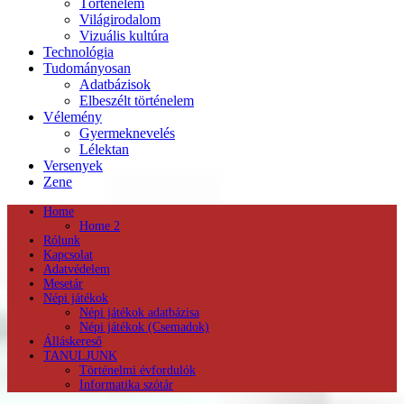
Történelem
Világirodalom
Vizuális kultúra
Technológia
Tudományosan
Adatbázisok
Elbeszélt történelem
Vélemény
Gyermeknevelés
Lélektan
Versenyek
Zene
Home
Home 2
Rólunk
Kapcsolat
Adatvédelem
Mesetár
Népi játékok
Népi játékok adatbázisa
Népi játékok (Csemadok)
Álláskereső
TANULJUNK
Történelmi évfordulók
Informatika szótár