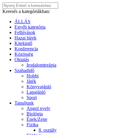
Keresés a kategóriákban:
ÁLLÁS
Egyéb kategória
Felhívások
Hazai hírek
Kitekintő
Konferencia
Közösség
Oktatás
Irodalomterápia
Szabadidő
Hobbi
Játék
Könyvajánló
Lapajánló
Sport
Tanuljunk
Angol nyelv
Biológia
Ének/Zene
Fizika
8. osztály