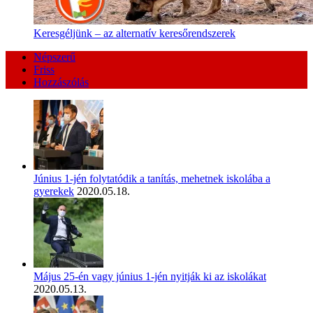
Keresgéljünk – az alternatív keresőrendszerek
Népszerű
Friss
Hozzászólás
Június 1-jén folytatódik a tanítás, mehetnek iskolába a
gyerekek
2020.05.18.
Május 25-én vagy június 1-jén nyitják ki az iskolákat
2020.05.13.