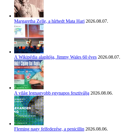
Margaretha Zelle, a hírhedt Mata Hari
2026.08.07.
A Wikipédia alapítója, Jimmy Wales 60 éves
2026.08.07.
A világ legnagyobb egynapos fesztiválja
2026.08.06.
Fleming nagy felfedezése, a penicillin
2026.08.06.