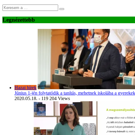
Legnézettebb
Hazai hírek
Június 1-jén folytatódik a tanítás, mehetnek iskolába a gyereke
2020.05.18.
- 119 204 Views