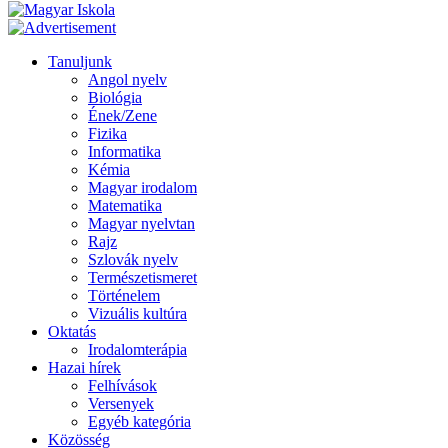
Tanuljunk
Angol nyelv
Biológia
Ének/Zene
Fizika
Informatika
Kémia
Magyar irodalom
Matematika
Magyar nyelvtan
Rajz
Szlovák nyelv
Természetismeret
Történelem
Vizuális kultúra
Oktatás
Irodalomterápia
Hazai hírek
Felhívások
Versenyek
Egyéb kategória
Közösség