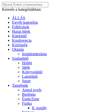
Keresés a kategóriákban:
ÁLLÁS
Egyéb kategória
Felhívások
Hazai hírek
Kitekintő
Konferencia
Közösség
Oktatás
Irodalomterápia
Szabadidő
Hobbi
Játék
Könyvajánló
Lapajánló
Sport
Tanuljunk
Angol nyelv
Biológia
Ének/Zene
Fizika
8. osztály