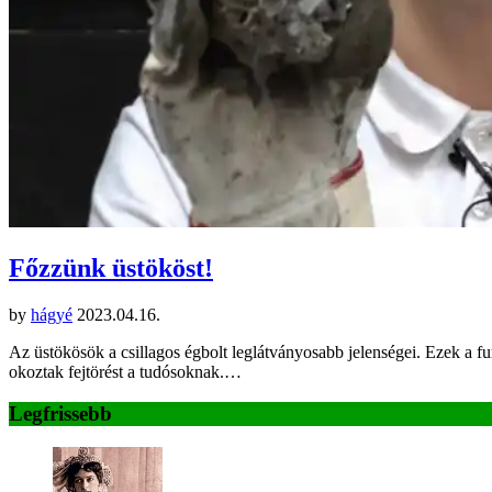
Főzzünk üstököst!
by
hágyé
2023.04.16.
Az üstökösök a csillagos égbolt leglátványosabb jelenségei. Ezek a fur
okoztak fejtörést a tudósoknak.…
Legfrissebb