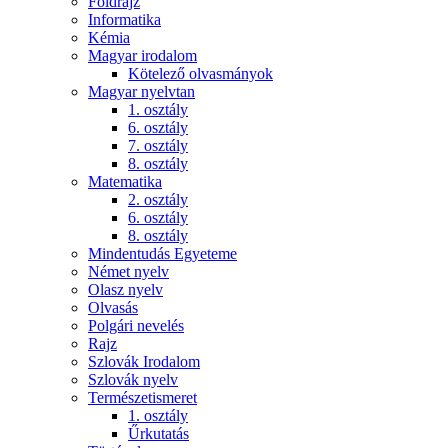
Földrajz
Informatika
Kémia
Magyar irodalom
Kötelező olvasmányok
Magyar nyelvtan
1. osztály
6. osztály
7. osztály
8. osztály
Matematika
2. osztály
6. osztály
8. osztály
Mindentudás Egyeteme
Német nyelv
Olasz nyelv
Olvasás
Polgári nevelés
Rajz
Szlovák Irodalom
Szlovák nyelv
Természetismeret
1. osztály
Űrkutatás