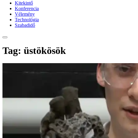
Kitekintő
Konferencia
Vélemény
Technológia
Szabadidő
Tag: üstökösök