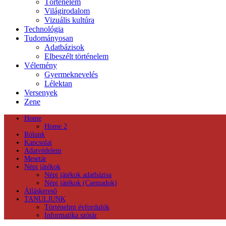
Történelem
Világirodalom
Vizuális kultúra
Technológia
Tudományosan
Adatbázisok
Elbeszélt történelem
Vélemény
Gyermeknevelés
Lélektan
Versenyek
Zene
Home
Home 2
Rólunk
Kapcsolat
Adatvédelem
Mesetár
Népi játékok
Népi játékok adatbázisa
Népi játékok (Csemadok)
Álláskereső
TANULJUNK
Történelmi évfordulók
Informatika szótár