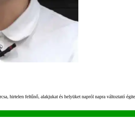
csa, hirtelen feltűnő, alakjukat és helyüket napról napra változtató égi