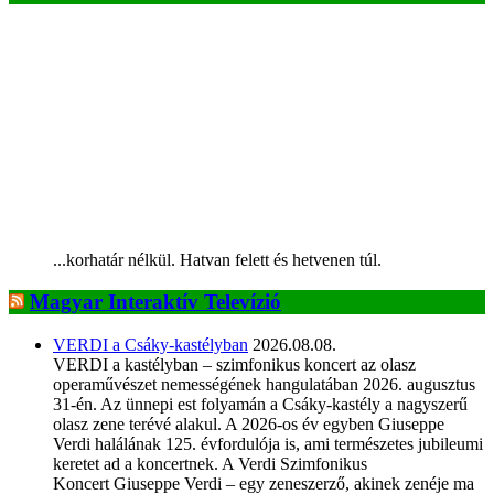
...korhatár nélkül. Hatvan felett és hetvenen túl.
Magyar Interaktív Televízió
VERDI a Csáky-kastélyban
2026.08.08.
VERDI a kastélyban – szimfonikus koncert az olasz
operaművészet nemességének hangulatában 2026. augusztus
31-én. Az ünnepi est folyamán a Csáky-kastély a nagyszerű
olasz zene terévé alakul. A 2026-os év egyben Giuseppe
Verdi halálának 125. évfordulója is, ami természetes jubileumi
keretet ad a koncertnek. A Verdi Szimfonikus
Koncert Giuseppe Verdi – egy zeneszerző, akinek zenéje ma