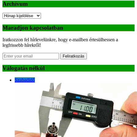
Archívum
Archívum
Maradjon kapcsolatban
Iratkozzon fel hírlevelünkre, hogy e-mailben értesülhessen a
legfrissebb hírekről!
Feliratkozás
Válogatás nélkül
Szabadidő