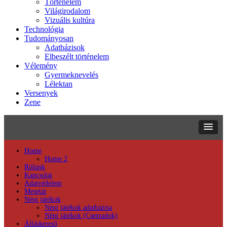
Történelem
Világirodalom
Vizuális kultúra
Technológia
Tudományosan
Adatbázisok
Elbeszélt történelem
Vélemény
Gyermeknevelés
Lélektan
Versenyek
Zene
Home
Home 2
Rólunk
Kapcsolat
Adatvédelem
Mesetár
Népi játékok
Népi játékok adatbázisa
Népi játékok (Csemadok)
Álláskereső