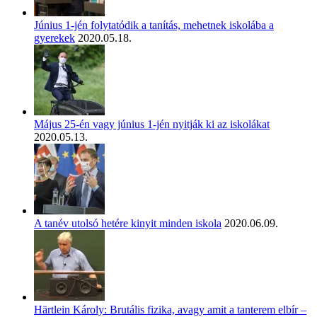
Június 1-jén folytatódik a tanítás, mehetnek iskolába a
gyerekek
2020.05.18.
Május 25-én vagy június 1-jén nyitják ki az iskolákat
2020.05.13.
A tanév utolsó hetére kinyit minden iskola
2020.06.09.
Härtlein Károly: Brutális fizika, avagy amit a tanterem elbír –