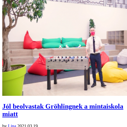
Jól beolvastak Gröhlingnek a mintaiskola
miatt
by
Lina
2021.03.19.