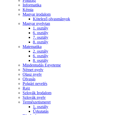
Földrajz
Informatika
Kémia
Magyar irodalom
Kötelező olvasmányok
Magyar nyelvtan
1. osztály
6. osztály
7. osztály
8. osztály
Matematika
2. osztály
6. osztály
8. osztály
Mindentudás Egyeteme
Német nyelv
Olasz nyelv
Olvasás
Polgári nevelés
Rajz
Szlovák Irodalom
Szlovák nyelv
Természetismeret
1. osztály
Űrkutatás