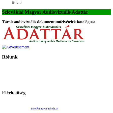
is […]
Szlovákiai Magyar Audiovizuális Adattár
Tárolt audiovizuális dokumentumfelvételek katalógusa
Rólunk
A Magyar Iskola a szlovákiai magyar iskolák, tanárok, szülők és
persze a diákok fóruma
Ezen az oldalon esetenként olyan írások jelennek meg, amelyek a hagyományos iskolafelfogástól eltérő
mintákat népszerűsítenek. Ennek következtében előfordulhat, hogy az idetévedő kiskorú felhasználók
látóköre gyorsabban szélesedik, mint azt a szülők esetleg szeretnék.
Elérhetőség
Családi Kör Egyesület/Združenie rod. kruhov
Medzilaborecká 17, 82101 Bratislava
+421 911 732 190 |
info@magyar-iskola.sk