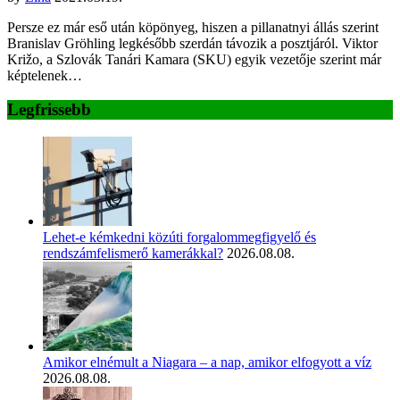
Persze ez már eső után köpönyeg, hiszen a pillanatnyi állás szerint
Branislav Gröhling legkésőbb szerdán távozik a posztjáról. Viktor
Križo, a Szlovák Tanári Kamara (SKU) egyik vezetője szerint már
képtelenek…
Legfrissebb
Lehet-e kémkedni közúti forgalommegfigyelő és
rendszámfelismerő kamerákkal?
2026.08.08.
Amikor elnémult a Niagara – a nap, amikor elfogyott a víz
2026.08.08.