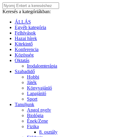
Keresés a kategóriákban:
ÁLLÁS
Egyéb kategória
Felhívások
Hazai hírek
Kitekintő
Konferencia
Közösség
Oktatás
Irodalomterápia
Szabadidő
Hobbi
Játék
Könyvajánló
Lapajánló
Sport
Tanuljunk
Angol nyelv
Biológia
Ének/Zene
Fizika
8. osztály