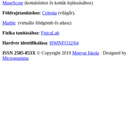
MuseScore
(kottaíráshoz és kották lejátszásához)
Földrajztanításhoz
:
Celestia
(világűr),
Marble
(virtuális földgömb és atlasz)
Fizika tanításához
:
FisicaLab
Hardver identifikálása
:
HWiNFO32/64
ISSN 2585-853X
© Copyright 2019
Magyar Iskola
· Designed by
Microgramma