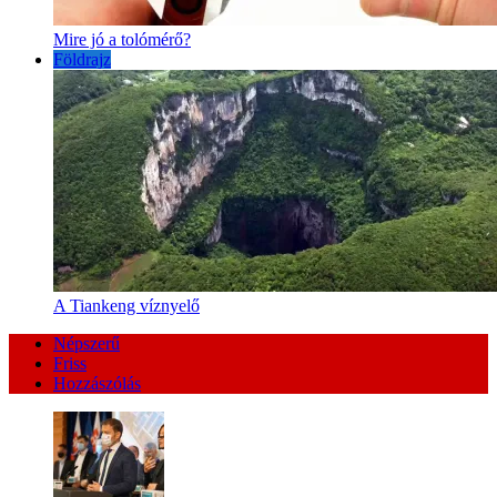
Mire jó a tolómérő?
Földrajz
A Tiankeng víznyelő
Népszerű
Friss
Hozzászólás