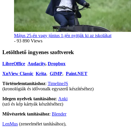
Május 25-én vagy június 1-jén nyitják ki az iskolákat
- 93 890 Views
Letölthető ingyenes szoftverek
LibreOffice
Audacity
,
Dropbox
XnView Classic
Krita
,
GIMP
,
Paint.NET
Történelemtanításhoz
:
TimelineJS
(kronológiák és idővonalk egyszerű készítéséhez)
Idegen nyelvek tanításához
:
Anki
(szó és kép kártyák készítéséhez)
Művészetek tanításához
:
Blender
LenMus
(zeneelmélet tanításához),