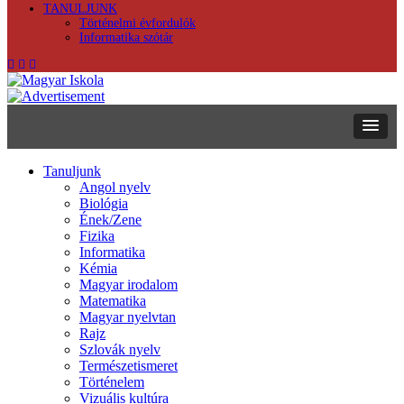
TANULJUNK
Történelmi évfordulók
Informatika szótár
Tanuljunk
Angol nyelv
Biológia
Ének/Zene
Fizika
Informatika
Kémia
Magyar irodalom
Matematika
Magyar nyelvtan
Rajz
Szlovák nyelv
Természetismeret
Történelem
Vizuális kultúra