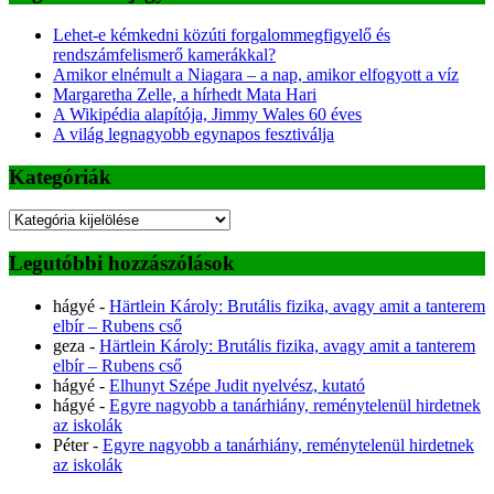
Lehet-e kémkedni közúti forgalommegfigyelő és
rendszámfelismerő kamerákkal?
Amikor elnémult a Niagara – a nap, amikor elfogyott a víz
Margaretha Zelle, a hírhedt Mata Hari
A Wikipédia alapítója, Jimmy Wales 60 éves
A világ legnagyobb egynapos fesztiválja
Kategóriák
Kategóriák
Legutóbbi hozzászólások
hágyé
-
Härtlein Károly: Brutális fizika, avagy amit a tanterem
elbír – Rubens cső
geza
-
Härtlein Károly: Brutális fizika, avagy amit a tanterem
elbír – Rubens cső
hágyé
-
Elhunyt Szépe Judit nyelvész, kutató
hágyé
-
Egyre nagyobb a tanárhiány, reménytelenül hirdetnek
az iskolák
Péter
-
Egyre nagyobb a tanárhiány, reménytelenül hirdetnek
az iskolák