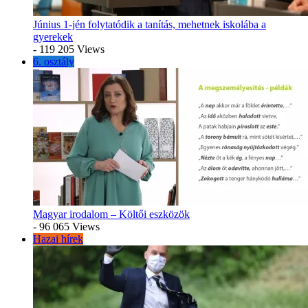
Június 1-jén folytatódik a tanítás, mehetnek iskolába a
gyerekek
- 119 205 Views
6. osztály
Magyar irodalom – Költői eszközök
- 96 065 Views
Hazai hírek