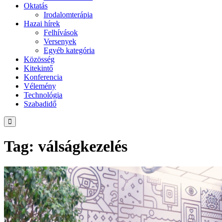
Oktatás
Irodalomterápia
Hazai hírek
Felhívások
Versenyek
Egyéb kategória
Közösség
Kitekintő
Konferencia
Vélemény
Technológia
Szabadidő
Tag: válságkezelés