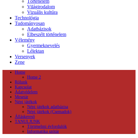
Történelem
Világirodalom
Vizuális kultúra
Technológia
Tudományosan
Adatbázisok
Elbeszélt történelem
Vélemény
Gyermeknevelés
Lélektan
Versenyek
Zene
Home
Home 2
Rólunk
Kapcsolat
Adatvédelem
Mesetár
Népi játékok
Népi játékok adatbázisa
Népi játékok (Csemadok)
Álláskereső
TANULJUNK
Történelmi évfordulók
Informatika szótár