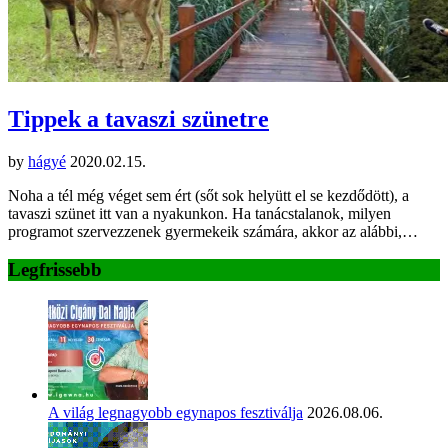
Tippek a tavaszi szünetre
by
hágyé
2020.02.15.
Noha a tél még véget sem ért (sőt sok helyütt el se kezdődött), a
tavaszi szünet itt van a nyakunkon. Ha tanácstalanok, milyen
programot szervezzenek gyermekeik számára, akkor az alábbi,…
Legfrissebb
A világ legnagyobb egynapos fesztiválja
2026.08.06.