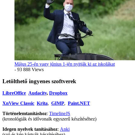
Május 25-én vagy június 1-jén nyitják ki az iskolákat
- 93 888 Views
Letölthető ingyenes szoftverek
LibreOffice
Audacity
,
Dropbox
XnView Classic
Krita
,
GIMP
,
Paint.NET
Történelemtanításhoz
:
TimelineJS
(kronológiák és idővonalk egyszerű készítéséhez)
Idegen nyelvek tanításához
:
Anki
(szó és kép kártyák készítéséhez)