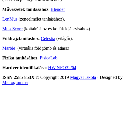
Művészetek tanításához
:
Blender
LenMus
(zeneelmélet tanításához),
MuseScore
(kottaíráshoz és kották lejátszásához)
Földrajztanításhoz
:
Celestia
(világűr),
Marble
(virtuális földgömb és atlasz)
Fizika tanításához
:
FisicaLab
Hardver identifikálása
:
HWiNFO32/64
ISSN 2585-853X
© Copyright 2019
Magyar Iskola
· Designed by
Microgramma