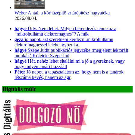
Weber Antal, a kórházépítő sztárépítész hagyatéka
2026.08.04.
hágyé
Üdv. Nem lehet. Milyen berendezés lenne az a
"mikrohullámú elektromágnes"? A mik
geza
jo napot. azt szeretnem kerdezni.mikrohullamu
elektromagnessel lelehet gyozni a
hágyé
Szépe Judit publikációs jegyzéke (megjelent lektorált
munkák) Kötetek: Szépe Jud
hágyé
Hát, nehéz lehet eltalálni mi a jó a gyereknek, vagy
hogy milyen tanári hozzááll
Péter
Jó napot, a tapasztalatom az, hogy nem is a tanárok
létszáma kevés, hanem az agr
Digitális múlt