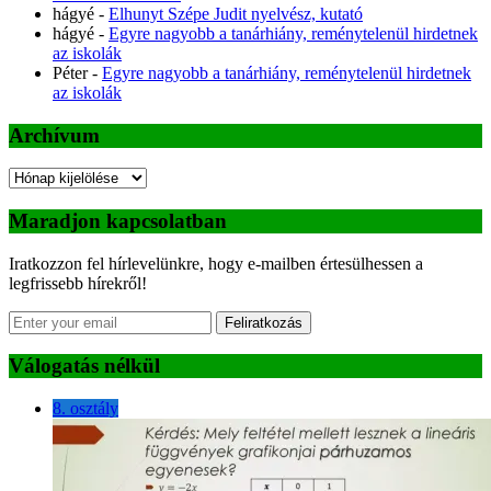
hágyé
-
Elhunyt Szépe Judit nyelvész, kutató
hágyé
-
Egyre nagyobb a tanárhiány, reménytelenül hirdetnek
az iskolák
Péter
-
Egyre nagyobb a tanárhiány, reménytelenül hirdetnek
az iskolák
Archívum
Archívum
Maradjon kapcsolatban
Iratkozzon fel hírlevelünkre, hogy e-mailben értesülhessen a
legfrissebb hírekről!
Feliratkozás
Válogatás nélkül
8. osztály