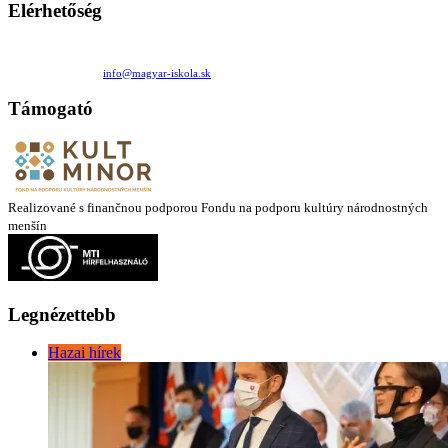
Elérhetőség
Családi Kör Egyesület/Združenie rod. kruhov
Medzilaborecká 17, 82101 Bratislava
+421 911 732 190 |
info@magyar-iskola.sk
Támogató
Realizované s finančnou podporou Fondu na podporu kultúry národnostných
menšín
Legnézettebb
Hazai hírek