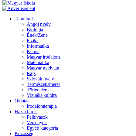
Tanuljunk
Angol nyelv
Biológia
Ének/Zene
Fizika
Informatika
Kémia
Magyar irodalom
Matematika
Magyar nyelvtan
Rajz
Szlovák nyelv
Természetismeret
Történelem
Vizuális kultúra
Oktatás
Irodalomterápia
Hazai hírek
Felhívások
Versenyek
Egyéb kategória
Közösség