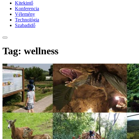
Kitekintő
Konferencia
Vélemény
Technológia
Szabadidő
Tag: wellness