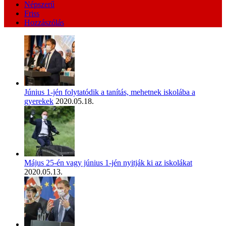
Népszerű
Friss
Hozzászólás
Június 1-jén folytatódik a tanítás, mehetnek iskolába a
gyerekek
2020.05.18.
Május 25-én vagy június 1-jén nyitják ki az iskolákat
2020.05.13.