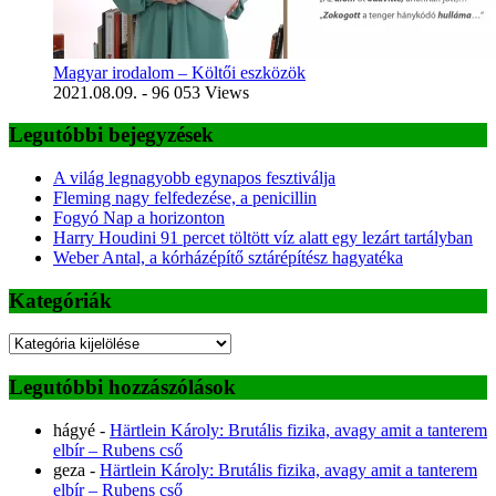
Magyar irodalom – Költői eszközök
2021.08.09.
- 96 053 Views
Legutóbbi bejegyzések
A világ legnagyobb egynapos fesztiválja
Fleming nagy felfedezése, a penicillin
Fogyó Nap a horizonton
Harry Houdini 91 percet töltött víz alatt egy lezárt tartályban
Weber Antal, a kórházépítő sztárépítész hagyatéka
Kategóriák
Kategóriák
Legutóbbi hozzászólások
hágyé
-
Härtlein Károly: Brutális fizika, avagy amit a tanterem
elbír – Rubens cső
geza
-
Härtlein Károly: Brutális fizika, avagy amit a tanterem
elbír – Rubens cső