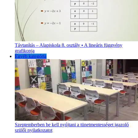
Távtanítás – Alapiskola 8. osztály • A lineáris függvény
grafikonja
Egyéb kategória
Szeptemberben be kell nyújtani a tünetmentességet igazoló
szülői nyilatkozatot