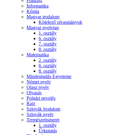
Földrajz
Informatika
Kémia
Magyar irodalom
Kötelező olvasmányok
Magyar nyelvtan
1. osztály
6. osztály
7. osztály
8. osztály
Matematika
2. osztály
6. osztály
8. osztály
Mindentudás Egyeteme
Német nyelv
Olasz nyelv
Olvasás
Polgári nevelés
Rajz
Szlovák Irodalom
Szlovák nyelv
Természetismeret
1. osztály
Űrkutatás