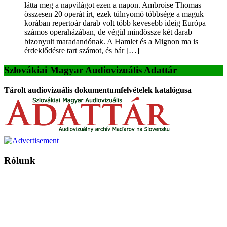
látta meg a napvilágot ezen a napon. Ambroise Thomas
összesen 20 operát írt, ezek túlnyomó többsége a maguk
korában repertoár darab volt több kevesebb ideig Európa
számos operaházában, de végül mindössze két darab
bizonyult maradandónak. A Hamlet és a Mignon ma is
érdeklődésre tart számot, és bár […]
Szlovákiai Magyar Audiovizuális Adattár
Tárolt audiovizuális dokumentumfelvételek katalógusa
Rólunk
A Magyar Iskola a szlovákiai magyar iskolák, tanárok, szülők és
persze a diákok fóruma
Ezen az oldalon esetenként olyan írások jelennek meg, amelyek a hagyományos iskolafelfogástól eltérő
mintákat népszerűsítenek. Ennek következtében előfordulhat, hogy az idetévedő kiskorú felhasználók
látóköre gyorsabban szélesedik, mint azt a szülők esetleg szeretnék.