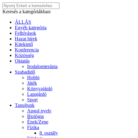
Keresés a kategóriákban:
ÁLLÁS
Egyéb kategória
Felhívások
Hazai hírek
Kitekintő
Konferencia
Közösség
Oktatás
Irodalomterápia
Szabadidő
Hobbi
Játék
Könyvajánló
Lapajánló
Sport
Tanuljunk
Angol nyelv
Biológia
Ének/Zene
Fizika
8. osztály