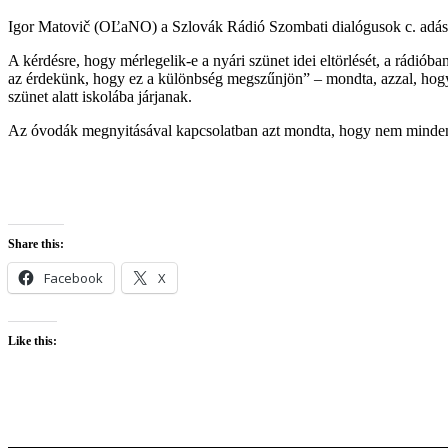
Igor Matovič (OĽaNO) a Szlovák Rádió Szombati dialógusok c. adásában
A kérdésre, hogy mérlegelik-e a nyári szünet idei eltörlését, a rádi
az érdekünk, hogy ez a különbség megszűnjön” – mondta, azzal, hogy 
szünet alatt iskolába járjanak.
Az óvodák megnyitásával kapcsolatban azt mondta, hogy nem minden s
Share this:
Facebook
X
Like this: