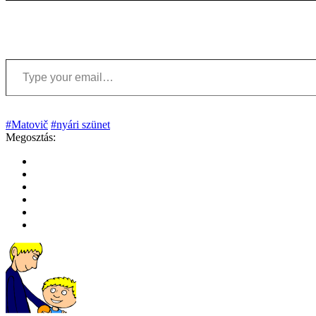
Type your email…
#Matovič
#nyári szünet
Megosztás: