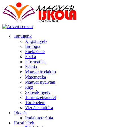
Tanuljunk
Angol nyelv
Biológia
Ének/Zene
Fizika
Informatika
Kémia
Magyar irodalom
Matematika
Magyar nyelvtan
Rajz
Szlovák nyelv
Természetismeret
Történelem
Vizuális kultúra
Oktatás
Irodalomterápia
Hazai hírek