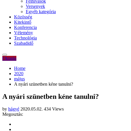
Felhívások
Versenyek
Egyéb kategória
Közösség
Kitekintő
Konferencia
Vélemény
Technológia
Szabadidő
Oktatás
Home
2020
május
A nyári szünetben kéne tanulni?
A nyári szünetben kéne tanulni?
by
hágyé
2020.05.02.
434 Views
Megosztás: