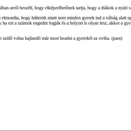
 arról beszélt, hogy elképzelhetőnek tartja, hogy a diákok a nyári sz
óban elmondta, hogy hátterük miatt nem minden gyerek tud a válság alat
ha ezt a számok engedni fogják és a helyzet is olyan lesz, akkor a gy
zülő volna hajlandó már most beadni a gyerekét az oviba. (para)