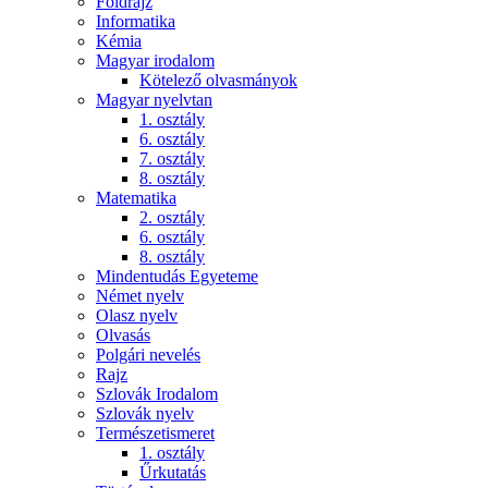
Földrajz
Informatika
Kémia
Magyar irodalom
Kötelező olvasmányok
Magyar nyelvtan
1. osztály
6. osztály
7. osztály
8. osztály
Matematika
2. osztály
6. osztály
8. osztály
Mindentudás Egyeteme
Német nyelv
Olasz nyelv
Olvasás
Polgári nevelés
Rajz
Szlovák Irodalom
Szlovák nyelv
Természetismeret
1. osztály
Űrkutatás