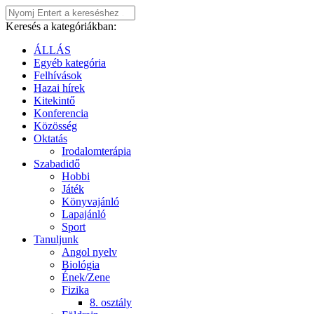
Keresés a kategóriákban:
ÁLLÁS
Egyéb kategória
Felhívások
Hazai hírek
Kitekintő
Konferencia
Közösség
Oktatás
Irodalomterápia
Szabadidő
Hobbi
Játék
Könyvajánló
Lapajánló
Sport
Tanuljunk
Angol nyelv
Biológia
Ének/Zene
Fizika
8. osztály