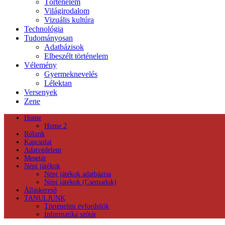
Történelem
Világirodalom
Vizuális kultúra
Technológia
Tudományosan
Adatbázisok
Elbeszélt történelem
Vélemény
Gyermeknevelés
Lélektan
Versenyek
Zene
Home
Home 2
Rólunk
Kapcsolat
Adatvédelem
Mesetár
Népi játékok
Népi játékok adatbázisa
Népi játékok (Csemadok)
Álláskereső
TANULJUNK
Történelmi évfordulók
Informatika szótár