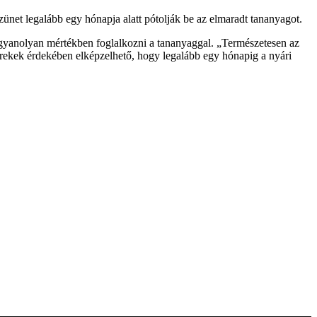
ünet legalább egy hónapja alatt pótolják be az elmaradt tananyagot.
t ugyanolyan mértékben foglalkozni a tananyaggal. „Természetesen az
erekek érdekében elképzelhető, hogy legalább egy hónapig a nyári