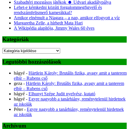
Szabadtéri mozgásos játékok ☻ Udvari akadálypálya
Lehet-e kémkedni közúti forgalommegfigyelő és
rendszámfelismerő kamerákkal?
Amikor elnémult a Niagara – a nap, amikor elfogyott a víz
Margaretha Zelle, a hírhedt Mata Hari
A Wikipédia alapítója, Jimmy Wales 60 éves
Kategóriák
Kategóriák
Legutóbbi hozzászólások
hágyé
-
Härtlein Károly: Brutális fizika, avagy amit a tanterem
elbír – Rubens cső
geza
-
Härtlein Károly: Brutális fizika, avagy amit a tanterem
elbír – Rubens cső
hágyé
-
Elhunyt Szépe Judit nyelvész, kutató
hágyé
-
Egyre nagyobb a tanárhiány, reménytelenül hirdetnek
az iskolák
Péter
-
Egyre nagyobb a tanárhiány, reménytelenül hirdetnek
az iskolák
Archívum