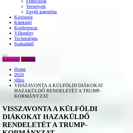
Felhívások
Versenyek
Egyéb kategória
Közösség
Kitekintő
Konferencia
Vélemény
Technológia
Szabadidő
Kitekintő
Oktatás
Home
2020
július
VISSZAVONTA A KÜLFÖLDI DIÁKOKAT
HAZAKÜLDŐ RENDELETÉT A TRUMP-
KORMÁNYZAT
VISSZAVONTA A KÜLFÖLDI
DIÁKOKAT HAZAKÜLDŐ
RENDELETÉT A TRUMP-
KORMÁNYZAT