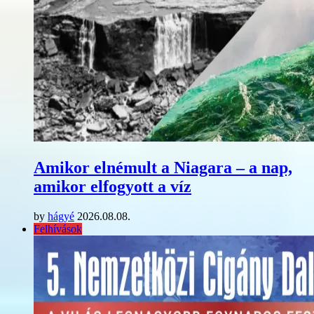
Amikor elnémult a Niagara – a nap,
amikor elfogyott a víz
by
hágyé
2026.08.08.
Felhívások