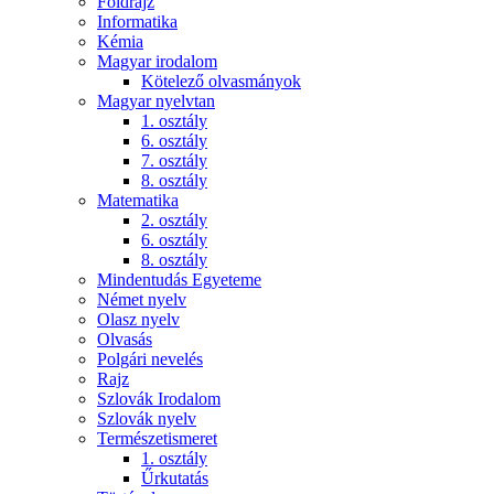
Földrajz
Informatika
Kémia
Magyar irodalom
Kötelező olvasmányok
Magyar nyelvtan
1. osztály
6. osztály
7. osztály
8. osztály
Matematika
2. osztály
6. osztály
8. osztály
Mindentudás Egyeteme
Német nyelv
Olasz nyelv
Olvasás
Polgári nevelés
Rajz
Szlovák Irodalom
Szlovák nyelv
Természetismeret
1. osztály
Űrkutatás