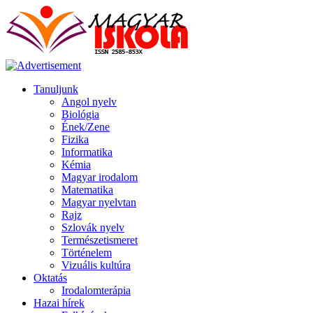
Tanuljunk
Angol nyelv
Biológia
Ének/Zene
Fizika
Informatika
Kémia
Magyar irodalom
Matematika
Magyar nyelvtan
Rajz
Szlovák nyelv
Természetismeret
Történelem
Vizuális kultúra
Oktatás
Irodalomterápia
Hazai hírek