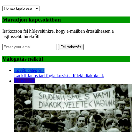
Archívum
Maradjon kapcsolatban
Iratkozzon fel hírlevelünkre, hogy e-mailben értesülhessen a
legfrissebb hírekről!
Feliratkozás
Válogatás nélkül
Egyéb kategória
Lackfi János tart foglalkozást a füleki diákoknak
Történelem