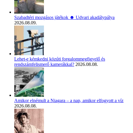
Szabadtéri mozgásos játékok ☻ Udvari akadálypálya
2026.08.09.
Lehet-e kémkedni közúti forgalommegfigyelő és
rendszámfelismerő kamerákkal?
2026.08.08.
Amikor elnémult a Niagara – a nap, amikor elfogyott a víz
2026.08.08.