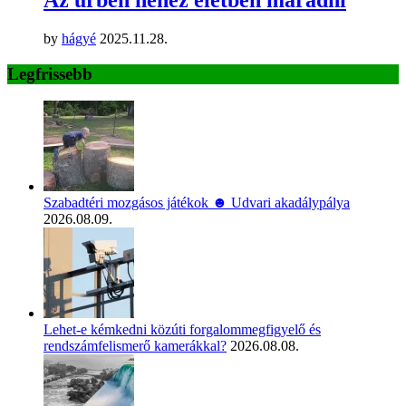
Az űrben nehéz életben maradni
by
hágyé
2025.11.28.
Legfrissebb
Szabadtéri mozgásos játékok ☻ Udvari akadálypálya
2026.08.09.
Lehet-e kémkedni közúti forgalommegfigyelő és
rendszámfelismerő kamerákkal?
2026.08.08.