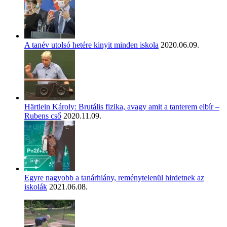
A tanév utolsó hetére kinyit minden iskola
2020.06.09.
Härtlein Károly: Brutális fizika, avagy amit a tanterem elbír –
Rubens cső
2020.11.09.
Egyre nagyobb a tanárhiány, reménytelenül hirdetnek az
iskolák
2021.06.08.