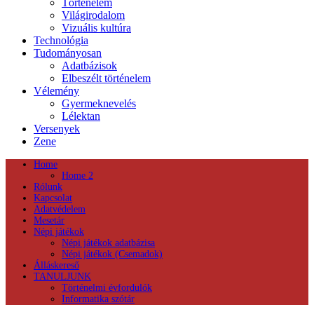
Történelem
Világirodalom
Vizuális kultúra
Technológia
Tudományosan
Adatbázisok
Elbeszélt történelem
Vélemény
Gyermeknevelés
Lélektan
Versenyek
Zene
Home
Home 2
Rólunk
Kapcsolat
Adatvédelem
Mesetár
Népi játékok
Népi játékok adatbázisa
Népi játékok (Csemadok)
Álláskereső
TANULJUNK
Történelmi évfordulók
Informatika szótár