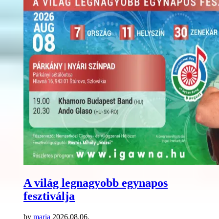
A világ legnagyobb egynapos
fesztiválja
by
maria
2026.08.06.