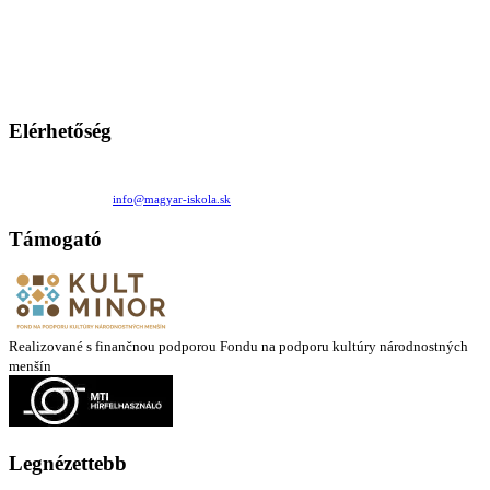
A Magyar Iskola a szlovákiai magyar iskolák, tanárok, szülők és
persze a diákok fóruma
Ezen az oldalon esetenként olyan írások jelennek meg, amelyek a hagyományos iskolafelfogástól eltérő
mintákat népszerűsítenek. Ennek következtében előfordulhat, hogy az idetévedő kiskorú felhasználók
látóköre gyorsabban szélesedik, mint azt a szülők esetleg szeretnék.
Elérhetőség
Családi Kör Egyesület/Združenie rod. kruhov
Medzilaborecká 17, 82101 Bratislava
+421 911 732 190 |
info@magyar-iskola.sk
Támogató
Realizované s finančnou podporou Fondu na podporu kultúry národnostných
menšín
Legnézettebb