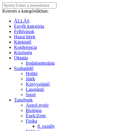
Keresés a kategóriákban:
ÁLLÁS
Egyéb kategória
Felhívások
Hazai hírek
Kitekintő
Konferencia
Közösség
Oktatás
Irodalomterápia
Szabadidő
Hobbi
Játék
Könyvajánló
Lapajánló
Sport
Tanuljunk
Angol nyelv
Biológia
Ének/Zene
Fizika
8. osztály