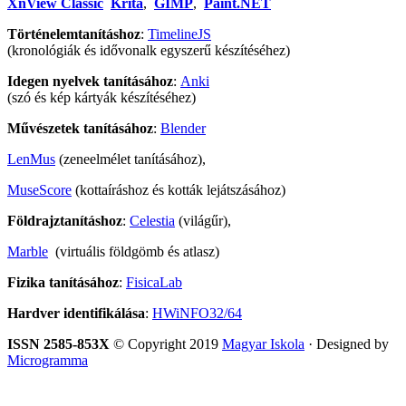
XnView Classic
Krita
,
GIMP
,
Paint.NET
Történelemtanításhoz
:
TimelineJS
(kronológiák és idővonalk egyszerű készítéséhez)
Idegen nyelvek tanításához
:
Anki
(szó és kép kártyák készítéséhez)
Művészetek tanításához
:
Blender
LenMus
(zeneelmélet tanításához),
MuseScore
(kottaíráshoz és kották lejátszásához)
Földrajztanításhoz
:
Celestia
(világűr),
Marble
(virtuális földgömb és atlasz)
Fizika tanításához
:
FisicaLab
Hardver identifikálása
:
HWiNFO32/64
ISSN 2585-853X
© Copyright 2019
Magyar Iskola
· Designed by
Microgramma