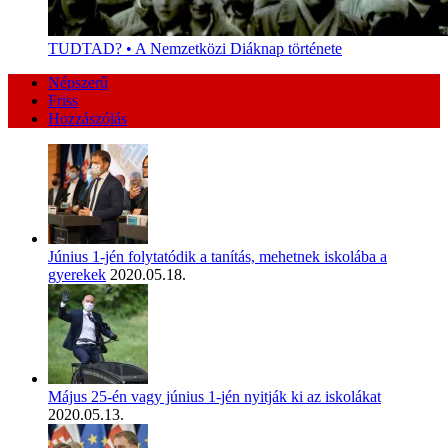
TUDTAD? • A Nemzetközi Diáknap története
Népszerű
Friss
Hozzászólás
Június 1-jén folytatódik a tanítás, mehetnek iskolába a
gyerekek
2020.05.18.
Május 25-én vagy június 1-jén nyitják ki az iskolákat
2020.05.13.