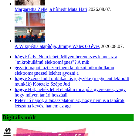
Margaretha Zelle, a hírhedt Mata Hari
2026.08.07.
A Wikipédia alapítója, Jimmy Wales 60 éves
2026.08.07.
hágyé
Üdv. Nem lehet. Milyen berendezés lenne az a
"mikrohullámú elektromágnes"? A mik
geza
jo napot. azt szeretnem kerdezni.mikrohullamu
elektromagnessel lelehet gyozni a
hágyé
Szépe Judit publikációs jegyzéke (megjelent lektorált
munkák) Kötetek: Szépe Jud
hágyé
Hát, nehéz lehet eltalálni mi a jó a gyereknek, vagy
hogy milyen tanári hozzááll
Péter
Jó napot, a tapasztalatom az, hogy nem is a tanárok
létszáma kevés, hanem az agr
Digitális múlt