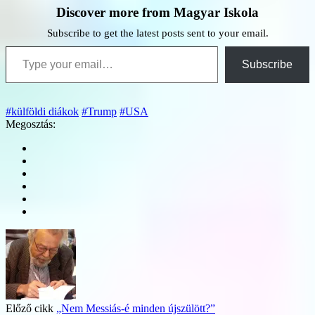
Discover more from Magyar Iskola
Subscribe to get the latest posts sent to your email.
Type your email…
Subscribe
#külföldi diákok
#Trump
#USA
Megosztás:
Előző cikk
„Nem Messiás-é minden újszülött?”