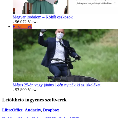
Magyar irodalom – Költői eszközök
- 96 072 Views
Hazai hírek
Május 25-én vagy június 1-jén nyitják ki az iskolákat
- 93 890 Views
Letölthető ingyenes szoftverek
LibreOffice
Audacity
,
Dropbox