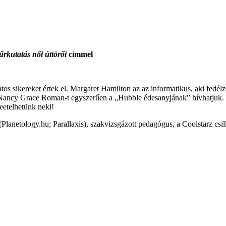
kutatás női úttörői
címmel
os sikereket értek el. Margaret Hamilton az az informatikus, aki fedélz
olt. Nancy Grace Roman-t egyszerűen a „Hubble édesanyjának” hívhatj
eetelhetünk neki!
Planetology.hu; Parallaxis), szakvizsgázott pedagógus, a Coolstarz csil