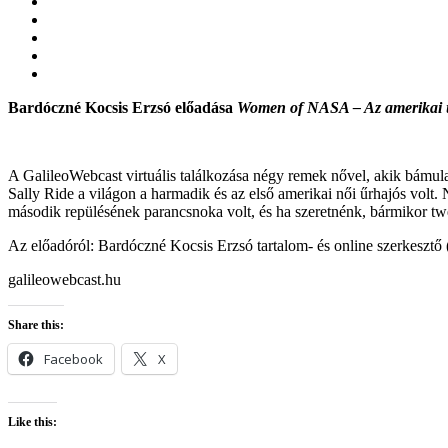
Bardóczné Kocsis Erzsó előadása
Women of NASA – Az amerikai űr
A GalileoWebcast virtuális találkozása négy remek nővel, akik bámulat
Sally Ride a világon a harmadik és az első amerikai női űrhajós v
második repülésének parancsnoka volt, és ha szeretnénk, bármikor tw
Az előadóról: Bardóczné Kocsis Erzsó tartalom- és online szerkesztő (
galileowebcast.hu
Share this:
Facebook
X
Like this: