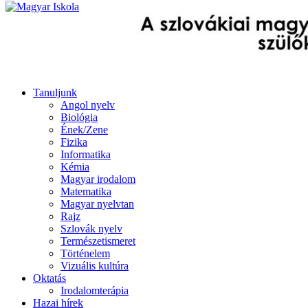
Tanuljunk
Angol nyelv
Biológia
Ének/Zene
Fizika
Informatika
Kémia
Magyar irodalom
Matematika
Magyar nyelvtan
Rajz
Szlovák nyelv
Természetismeret
Történelem
Vizuális kultúra
Oktatás
Irodalomterápia
Hazai hírek