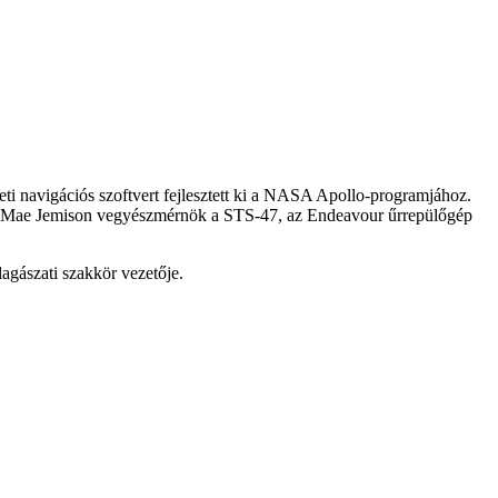
eti navigációs szoftvert fejlesztett ki a NASA Apollo-programjához.
uk. Mae Jemison vegyészmérnök a STS-47, az Endeavour űrrepülőgép
lagászati szakkör vezetője.