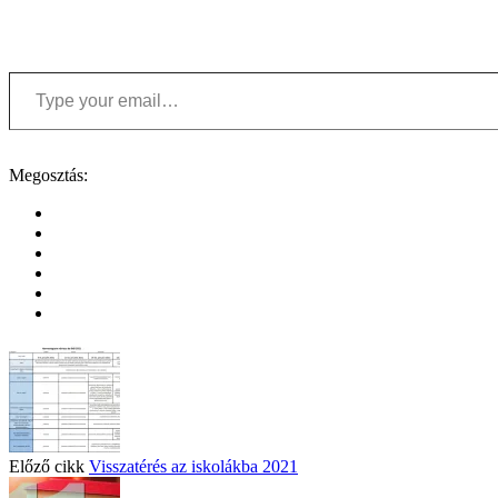
Type your email…
Megosztás:
Előző cikk
Visszatérés az iskolákba 2021