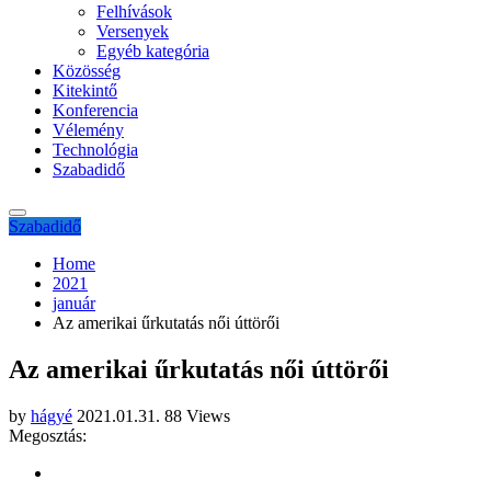
Felhívások
Versenyek
Egyéb kategória
Közösség
Kitekintő
Konferencia
Vélemény
Technológia
Szabadidő
Szabadidő
Home
2021
január
Az amerikai űrkutatás női úttörői
Az amerikai űrkutatás női úttörői
by
hágyé
2021.01.31.
88 Views
Megosztás: