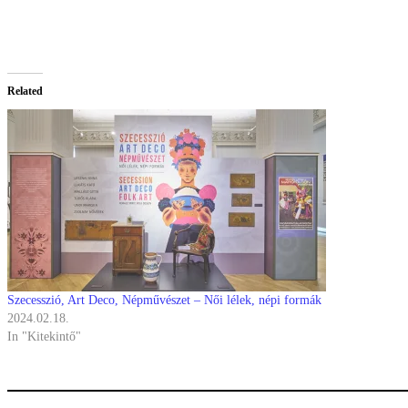
Related
Szecesszió, Art Deco, Népművészet – Női lélek, népi formák
2024.02.18.
In "Kitekintő"