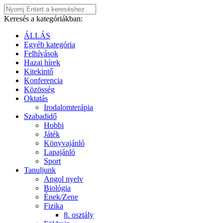
Keresés a kategóriákban:
ÁLLÁS
Egyéb kategória
Felhívások
Hazai hírek
Kitekintő
Konferencia
Közösség
Oktatás
Irodalomterápia
Szabadidő
Hobbi
Játék
Könyvajánló
Lapajánló
Sport
Tanuljunk
Angol nyelv
Biológia
Ének/Zene
Fizika
8. osztály