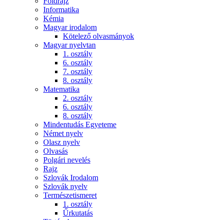
Földrajz
Informatika
Kémia
Magyar irodalom
Kötelező olvasmányok
Magyar nyelvtan
1. osztály
6. osztály
7. osztály
8. osztály
Matematika
2. osztály
6. osztály
8. osztály
Mindentudás Egyeteme
Német nyelv
Olasz nyelv
Olvasás
Polgári nevelés
Rajz
Szlovák Irodalom
Szlovák nyelv
Természetismeret
1. osztály
Űrkutatás