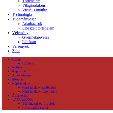
Történelem
Világirodalom
Vizuális kultúra
Technológia
Tudományosan
Adatbázisok
Elbeszélt történelem
Vélemény
Gyermeknevelés
Lélektan
Versenyek
Zene
Home
Home 2
Rólunk
Kapcsolat
Adatvédelem
Mesetár
Népi játékok
Népi játékok adatbázisa
Népi játékok (Csemadok)
Álláskereső
TANULJUNK
Történelmi évfordulók
Informatika szótár