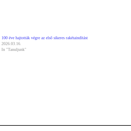
100 éve hajtották végre az első sikeres rakétaindítást
2026.03.16.
In "Tanuljunk"