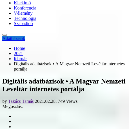
Kitekintő
Konferencia
Vélemény
Technológia
Szabadidő
Adatbázisok
Home
2021
február
Digitális adatbázisok • A Magyar Nemzeti Levéltár internetes
portálja
Digitális adatbázisok • A Magyar Nemzeti
Levéltár internetes portálja
by
Takács Tamás
2021.02.28.
749 Views
Megosztás: