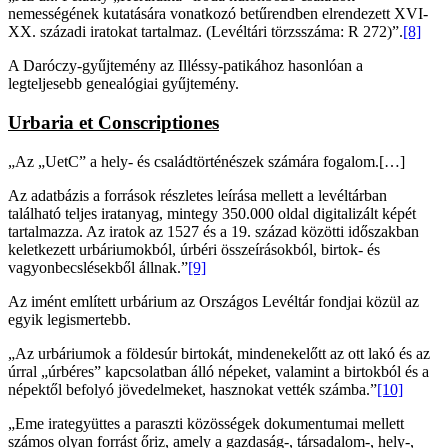
nemességének kutatására vonatkozó betűrendben elrendezett XVI-
XX. századi iratokat tartalmaz. (Levéltári törzsszáma: R 272)”.
[8]
A Daróczy-gyűjtemény az Illéssy-patikához hasonlóan a
legteljesebb genealógiai gyűjtemény.
Urbaria et Conscriptiones
„Az „UetC” a hely- és családtörténészek számára fogalom.[…]
Az adatbázis a források részletes leírása mellett a levéltárban
található teljes iratanyag, mintegy 350.000 oldal digitalizált képét
tartalmazza. Az iratok az 1527 és a 19. század közötti időszakban
keletkezett urbáriumokból, úrbéri összeírásokból, birtok- és
vagyonbecslésekből állnak.”
[9]
Az imént említett urbárium az Országos Levéltár fondjai közül az
egyik legismertebb.
„Az urbáriumok a földesúr birtokát, mindenekelőtt az ott lakó és az
úrral „úrbéres” kapcsolatban álló népeket, valamint a birtokból és a
népektől befolyó jövedelmeket, hasznokat vették számba.”
[10]
„Eme irategyüttes a paraszti közösségek dokumentumai mellett
számos olyan forrást őriz, amely a gazdaság-, társadalom-, hely-,