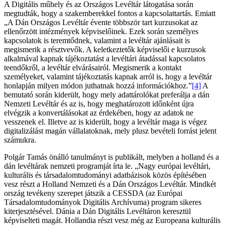
A Digitális műhely és az Országos Levéltár látogatása során
megtudták, hogy a szakemberekkel fontos a kapcsolattartás. Emiatt
„A Dán Országos Levéltár évente többször tart kurzusokat az
ellenőrzött intézmények képviselőinek. Ezek során személyes
kapcsolatok is teremtődnek, valamint a levéltár ajánlásait is
megismerik a résztvevők. A keletkeztetők képviselői e kurzusok
alkalmával kapnak tájékoztatást a levéltári átadással kapcsolatos
teendőkről, a levéltár elvárásairól. Megismerik a kontakt
személyeket, valamint tájékoztatás kapnak arról is, hogy a levéltár
honlapján milyen módon juthatnak hozzá információkhoz.”
[4]
A
bemutató során kiderült, hogy mely adattárolókat preferálja a dán
Nemzeti Levéltár és az is, hogy meghatározott időnként újra
elvégzik a konvertálásokat az érdekében, hogy az adatok ne
vesszenek el. Illetve az is kiderült, hogy a levéltár maga is végez
digitalizálást magán vállalatoknak, mely plusz bevételi forrást jelent
számukra.
Polgár Tamás önálló tanulmányt is publikált, melyben a holland és a
dán levéltárak nemzeti programját írta le. „Nagy európai levéltári,
kulturális és társadalomtudományi adatbázisok közös építésében
vesz részt a Holland Nemzeti és a Dán Országos Levéltár. Mindkét
ország tevékeny szerepet játszik a CESSDA (az Európai
Társadalomtudományok Digitális Archívuma) program sikeres
kiterjesztésével. Dánia a Dán Digitális Levéltáron keresztül
képviselteti magát. Hollandia részt vesz még az Europeana kulturális