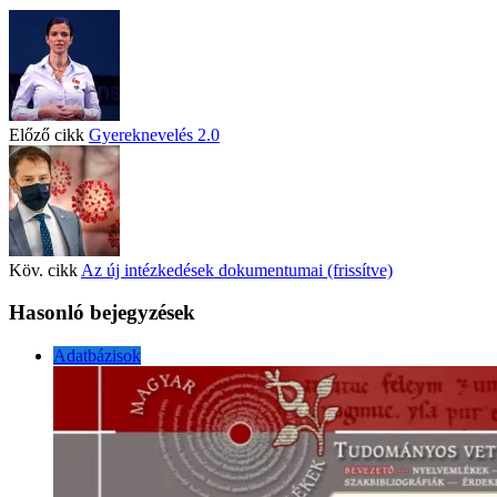
Előző cikk
Gyereknevelés 2.0
Köv. cikk
Az új intézkedések dokumentumai (frissítve)
Hasonló bejegyzések
Adatbázisok