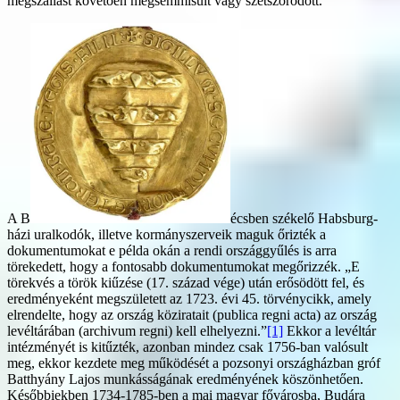
megszállást követően megsemmisült vagy szétszóródott.
A B
écsben székelő Habsburg-
házi uralkodók, illetve kormányszerveik maguk őrizték a
dokumentumokat e példa okán a rendi országgyűlés is arra
törekedett, hogy a fontosabb dokumentumokat megőrizzék. „E
törekvés a török kiűzése (17. század vége) után erősödött fel, és
eredményeként megszületett az 1723. évi 45. törvénycikk, amely
elrendelte, hogy az ország köziratait (publica regni acta) az ország
levéltárában (archivum regni) kell elhelyezni.”
[1]
Ekkor a levéltár
intézményét is kitűzték, azonban mindez csak 1756-ban valósult
meg, ekkor kezdete meg működését a pozsonyi országházban gróf
Batthyány Lajos munkásságának eredményének köszönhetően.
Későbbiekben 1734-1785-ben a mai magyar fővárosba, Budára