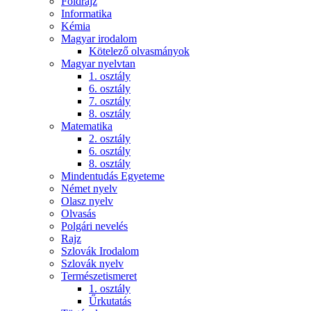
Földrajz
Informatika
Kémia
Magyar irodalom
Kötelező olvasmányok
Magyar nyelvtan
1. osztály
6. osztály
7. osztály
8. osztály
Matematika
2. osztály
6. osztály
8. osztály
Mindentudás Egyeteme
Német nyelv
Olasz nyelv
Olvasás
Polgári nevelés
Rajz
Szlovák Irodalom
Szlovák nyelv
Természetismeret
1. osztály
Űrkutatás