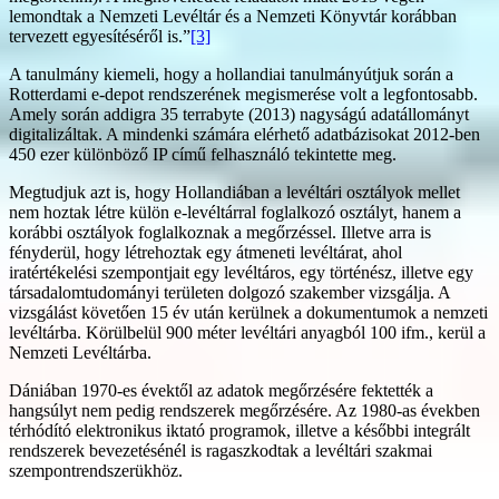
lemondtak a Nemzeti Levéltár és a Nemzeti Könyvtár korábban
tervezett egyesítéséről is.”
[3]
A tanulmány kiemeli, hogy a hollandiai tanulmányútjuk során a
Rotterdami e-depot rendszerének megismerése volt a legfontosabb.
Amely során addigra 35 terrabyte (2013) nagyságú adatállományt
digitalizáltak. A mindenki számára elérhető adatbázisokat 2012-ben
450 ezer különböző IP című felhasználó tekintette meg.
Megtudjuk azt is, hogy Hollandiában a levéltári osztályok mellet
nem hoztak létre külön e-levéltárral foglalkozó osztályt, hanem a
korábbi osztályok foglalkoznak a megőrzéssel. Illetve arra is
fényderül, hogy létrehoztak egy átmeneti levéltárat, ahol
iratértékelési szempontjait egy levéltáros, egy történész, illetve egy
társadalomtudományi területen dolgozó szakember vizsgálja. A
vizsgálást követően 15 év után kerülnek a dokumentumok a nemzeti
levéltárba. Körülbelül 900 méter levéltári anyagból 100 ifm., kerül a
Nemzeti Levéltárba.
Dániában 1970-es évektől az adatok megőrzésére fektették a
hangsúlyt nem pedig rendszerek megőrzésére. Az 1980-as években
térhódító elektronikus iktató programok, illetve a későbbi integrált
rendszerek bevezetésénél is ragaszkodtak a levéltári szakmai
szempontrendszerükhöz.