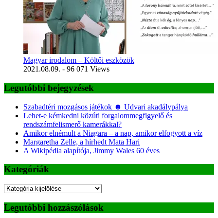
Magyar irodalom – Költői eszközök
2021.08.09.
- 96 071 Views
Legutóbbi bejegyzések
Szabadtéri mozgásos játékok ☻ Udvari akadálypálya
Lehet-e kémkedni közúti forgalommegfigyelő és
rendszámfelismerő kamerákkal?
Amikor elnémult a Niagara – a nap, amikor elfogyott a víz
Margaretha Zelle, a hírhedt Mata Hari
A Wikipédia alapítója, Jimmy Wales 60 éves
Kategóriák
Kategóriák
Legutóbbi hozzászólások