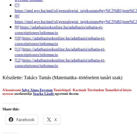
[7]
https://mnl.gov.hu/mnl/ol/genealogiai_tajekoztato#gy%C5%B1jtem%
[8]
https://mnl.gov.hu/mnl/ol/genealogiai_tajekoztato#gy%C5%B1jtem%
[9]
https://adatbazisokonline.hu/adatbazis/urbaria-et-
conscriptiones/informacio
[10]
https://adatbazisokonline.hu/adatbazis/urbaria-et-
conscriptiones/informacio
[11]
https://adatbazisokonline.hu/adatbazis/urbaria-et-
conscriptiones/informacio
[12]
https://adatbazisokonline.hu/adatbazis/urbaria-et-
conscriptiones/informacio
Készítette: Takács Tamás (Matematika–történelem tanári szak)
A komáromi
Selye János Egyetem
Tanárképző Karának Történelem Tanszékével közös
sorozat
szerkesztője
Szarka László
egyetemi docens
Share this:
Facebook
X