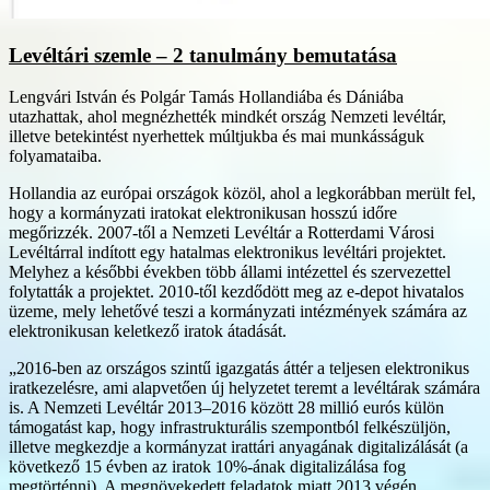
Levéltári szemle – 2 tanulmány bemutatása
Lengvári István és Polgár Tamás Hollandiába és Dániába
utazhattak, ahol megnézhették mindkét ország Nemzeti levéltár,
illetve betekintést nyerhettek múltjukba és mai munkásságuk
folyamataiba.
Hollandia az európai országok közöl, ahol a legkorábban merült fel,
hogy a kormányzati iratokat elektronikusan hosszú időre
megőrizzék. 2007-től a Nemzeti Levéltár a Rotterdami Városi
Levéltárral indított egy hatalmas elektronikus levéltári projektet.
Melyhez a későbbi években több állami intézettel és szervezettel
folytatták a projektet. 2010-től kezdődött meg az e-depot hivatalos
üzeme, mely lehetővé teszi a kormányzati intézmények számára az
elektronikusan keletkező iratok átadását.
„2016-ben az országos szintű igazgatás áttér a teljesen elektronikus
iratkezelésre, ami alapvetően új helyzetet teremt a levéltárak számára
is. A Nemzeti Levéltár 2013–2016 között 28 millió eurós külön
támogatást kap, hogy infrastrukturális szempontból felkészüljön,
illetve megkezdje a kormányzat irattári anyagának digitalizálását (a
következő 15 évben az iratok 10%-ának digitalizálása fog
megtörténni). A megnövekedett feladatok miatt 2013 végén