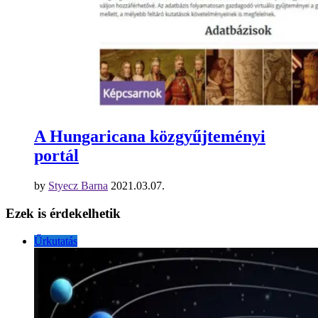
A Hungaricana közgyűjteményi
portál
by
Styecz Barna
2021.03.07.
Ezek is érdekelhetik
Űrkutatás