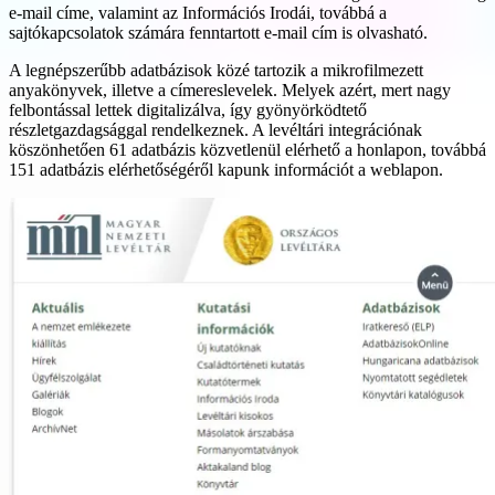
e-mail címe, valamint az Információs Irodái, továbbá a
sajtókapcsolatok számára fenntartott e-mail cím is olvasható.
A legnépszerűbb adatbázisok közé tartozik a mikrofilmezett
anyakönyvek, illetve a címereslevelek. Melyek azért, mert nagy
felbontással lettek digitalizálva, így gyönyörködtető
részletgazdagsággal rendelkeznek. A levéltári integrációnak
köszönhetően 61 adatbázis közvetlenül elérhető a honlapon, továbbá
151 adatbázis elérhetőségéről kapunk információt a weblapon.