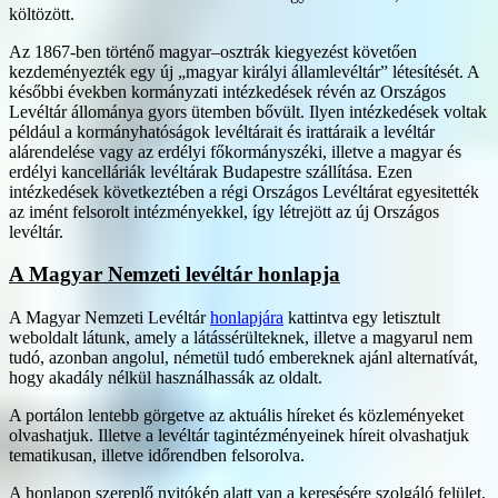
költözött.
Az 1867-ben történő magyar–osztrák kiegyezést követően
kezdeményezték egy új „magyar királyi államlevéltár” létesítését. A
későbbi években kormányzati intézkedések révén az Országos
Levéltár állománya gyors ütemben bővült. Ilyen intézkedések voltak
például a kormányhatóságok levéltárait és irattáraik a levéltár
alárendelése vagy az erdélyi főkormányszéki, illetve a magyar és
erdélyi kancelláriák levéltárak Budapestre szállítása. Ezen
intézkedések következtében a régi Országos Levéltárat egyesitették
az imént felsorolt intézményekkel, így létrejött az új Országos
levéltár.
A Magyar Nemzeti levéltár honlapja
A Magyar Nemzeti Levéltár
honlapjára
kattintva egy letisztult
weboldalt látunk, amely a látássérülteknek, illetve a magyarul nem
tudó, azonban angolul, németül tudó embereknek ajánl alternatívát,
hogy akadály nélkül használhassák az oldalt.
A portálon lentebb görgetve az aktuális híreket és közleményeket
olvashatjuk. Illetve a levéltár tagintézményeinek híreit olvashatjuk
tematikusan, illetve időrendben felsorolva.
A honlapon szereplő nyitókép alatt van a keresésére szolgáló felület,