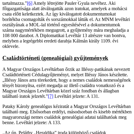
tartalmazza.”
[6]
Amely létrejötte Pauler Gyula nevéhez. Aki
főigazgatósága alatt átválogatták azon iratokat, amelyek a mohácsi
csata előtt keletkeztek. Az így kiválogatott dokumentumokat
borítékba csomagolták és sorszámokkal látták el. Az MNM levéltári
osztályának a MOL-lal történő egyesítésével a dokumentumok
száma nagymértékben megugrott, a gyűjtemény mára meghaladja a
108 000 darabot. A Diplomatikai Levéltár 13 alrészre van bontva,
melyben a legrégebbi eredeti darabja Kálmán király 1109. évi
oklevele.
Családtörténeti (genealógiai) gyűjtemények
A Magyar Országos Levéltárban őrzik az Illéssy-patikának nevezett
Családtörténeti Cédulagyűjteményt, melyet Illéssy János készítette.
„Illéssy János arra törekedett, hogy a nemes családok nemességének
tényét bizonyítsa, ezért megadja az illető családra vonatkozó és a
Magyar Országos Levéltárban közel száz fondban és állagban
található iratok jelzetét.”
[7]
Levéltári jelzete: A 131.
Pataky Károly genealógus kéziratát a Magyar Országos Levéltárban
található meg. Elsősorban erdélyi, másodsorban és kisebb mértékben
magyarországi nemes családok genealógiai adatai találhatóak meg
benne. Levéltári jelzete: A 133.
„Az ún. Peláthy „Heraldika” iroda különböző családok