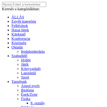
Keresés a kategóriákban:
ÁLLÁS
Egyéb kategória
Felhívások
Hazai hírek
Kitekintő
Konferencia
Közösség
Oktatás
Irodalomterápia
Szabadidő
Hobbi
Játék
Könyvajánló
Lapajánló
Sport
Tanuljunk
Angol nyelv
Biológia
Ének/Zene
Fizika
8. osztály