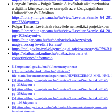
Lengvári István – Polgár Tamás: A levéltárak alkalmazkodása
a digitális környezethez és szerepük az e-közigazgatásban
Hollandiában és Dániában
https://library.hungaricana.hu/hu/view/LeveltariSzemle_64_201
pg=33&layout=s
Polgár Tamás: Levéltárak részvétele nemzetközi projektekben
https://library.hungaricana.hu/hu/view/LeveltariSzemle_64_201
pg=103&layout=s
https://hungaricana.hu/hu/adatbazisok/a-kozepkori-
magyarorszag-leveltari-forrasai/
https://mnl.gov.hu/mnl/ol/genealogiai_tajekoztato#gy%C5
https://adatbazisokonline.hu/adatbazis/urbaria-et-
conscriptiones/informacio
[1]
https://mnl.gov.hu/mnl/ol/intezmenytortenet
[2]
https://adatbazisokonline.hu/pdfview2?
file=static/documents/testulet/partiratok/HEVESEGER/HU_MNL_HM
[3]
https://library.hungaricana.hu/hu/view/LeveltariSzemle_64_2014/?
pg=33&layout=s
[4]
https://library.hungaricana.hu/hu/view/LeveltariSzemle_64_2014/?
pg=35&layout=s
[5]
https://library.hungaricana.hu/hu/view/LeveltariSzemle_64_2014/?
pg=103&layout=s
[6]
https://hungaricana.hu/hu/adatbazisok/a-kozepkori-magyarorszag-
leveltari-forrasai/