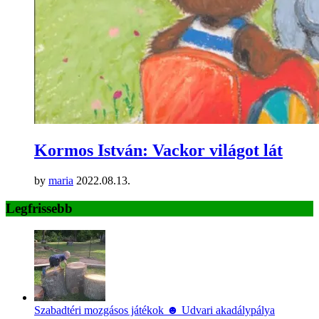
Kormos István: Vackor világot lát
by
maria
2022.08.13.
Legfrissebb
Szabadtéri mozgásos játékok ☻ Udvari akadálypálya