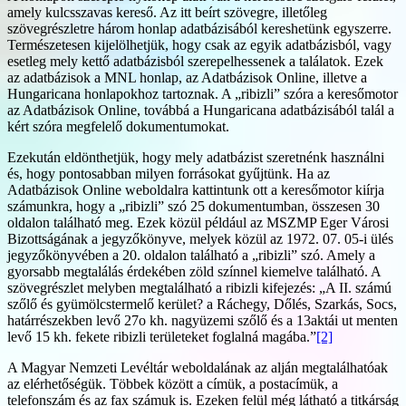
amely kulcsszavas kereső. Az itt beírt szövegre, illetőleg
szövegrészletre három honlap adatbázisából kereshetünk egyszerre.
Természetesen kijelölhetjük, hogy csak az egyik adatbázisból, vagy
esetleg mely kettő adatbázisból szerepelhessenek a találatok. Ezek
az adatbázisok a MNL honlap, az Adatbázisok Online, illetve a
Hungaricana honlapokhoz tartoznak. A „ribizli” szóra a keresőmotor
az Adatbázisok Online, továbbá a Hungaricana adatbázisából talál a
kért szóra megfelelő dokumentumokat.
Ezekután eldönthetjük, hogy mely adatbázist szeretnénk használni
és, hogy pontosabban milyen forrásokat gyűjtünk. Ha az
Adatbázisok Online weboldalra kattintunk ott a keresőmotor kiírja
számunkra, hogy a „ribizli” szó 25 dokumentumban, összesen 30
oldalon található meg. Ezek közül például az MSZMP Eger Városi
Bizottságának a jegyzőkönyve, melyek közül az 1972. 07. 05-i ülés
jegyzőkönyvében a 20. oldalon található a „ribizli” szó. Amely a
gyorsabb megtalálás érdekében zöld színnel kiemelve található. A
szövegrészlet melyben megtalálható a ribizli kifejezés: „A II. számú
szőlő és gyümölcstermelő kerület? a Ráchegy, Dőlés, Szarkás, Socs,
határrészekben levő 27o kh. nagyüzemi szőlő és a 13aktái ut menten
levő 15 kh. fekete ribizli területeket foglalná magába.”
[2]
A Magyar Nemzeti Levéltár weboldalának az alján megtalálhatóak
az elérhetőségük. Többek között a címük, a postacímük, a
telefonszám és az fax számuk is. Ezeken felül még látható a titkárság