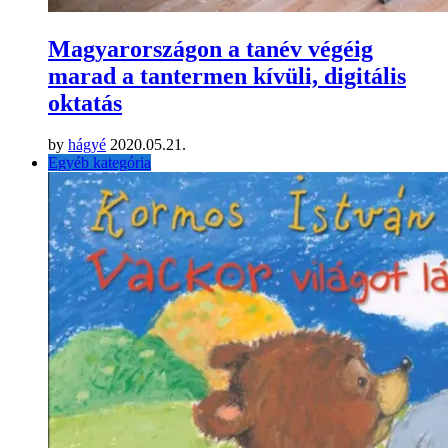
Magyarországon a tanév végéig
marad a tantermen kívüli, digitális
oktatás
by
hágyé
2020.05.21.
Egyéb kategória