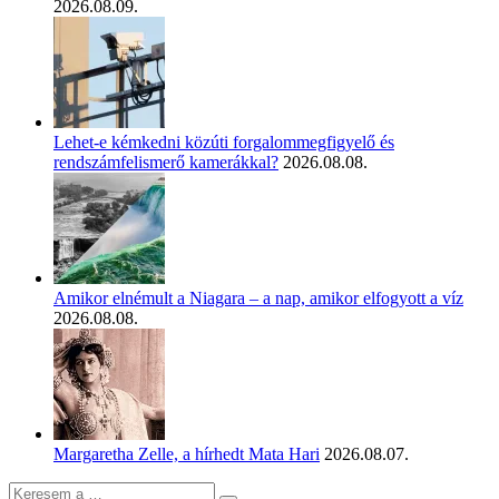
2026.08.09.
Lehet-e kémkedni közúti forgalommegfigyelő és
rendszámfelismerő kamerákkal?
2026.08.08.
Amikor elnémult a Niagara – a nap, amikor elfogyott a víz
2026.08.08.
Margaretha Zelle, a hírhedt Mata Hari
2026.08.07.