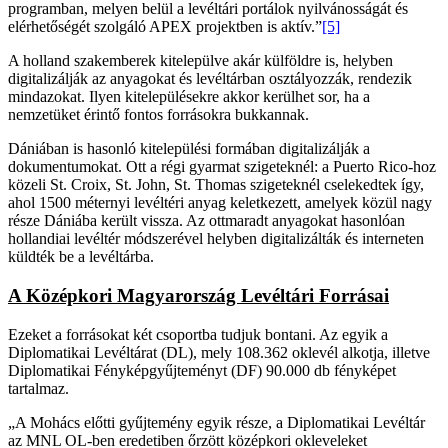
programban, melyen belül a levéltári portálok nyilvánosságát és
elérhetőségét szolgáló APEX projektben is aktív.”
[5]
A holland szakemberek kitelepülve akár külföldre is, helyben
digitalizálják az anyagokat és levéltárban osztályozzák, rendezik
mindazokat. Ilyen kitelepülésekre akkor kerülhet sor, ha a
nemzetüket érintő fontos forrásokra bukkannak.
Dániában is hasonló kitelepülési formában digitalizálják a
dokumentumokat. Ott a régi gyarmat szigeteknél: a Puerto Rico-hoz
közeli St. Croix, St. John, St. Thomas szigeteknél cselekedtek így,
ahol 1500 méternyi levéltéri anyag keletkezett, amelyek közül nagy
része Dániába került vissza. Az ottmaradt anyagokat hasonlóan
hollandiai levéltér módszerével helyben digitalizálták és interneten
küldték be a levéltárba.
A Középkori Magyarország Levéltári Forrásai
Ezeket a forrásokat két csoportba tudjuk bontani. Az egyik a
Diplomatikai Levéltárat (DL), mely 108.362 oklevél alkotja, illetve
Diplomatikai Fényképgyűjteményt (DF) 90.000 db fényképet
tartalmaz.
„A Mohács előtti gyűjtemény egyik része, a Diplomatikai Levéltár
az MNL OL-ben eredetiben őrzött középkori okleveleket