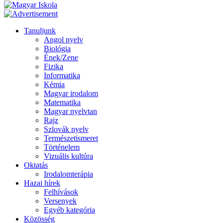
Tanuljunk
Angol nyelv
Biológia
Ének/Zene
Fizika
Informatika
Kémia
Magyar irodalom
Matematika
Magyar nyelvtan
Rajz
Szlovák nyelv
Természetismeret
Történelem
Vizuális kultúra
Oktatás
Irodalomterápia
Hazai hírek
Felhívások
Versenyek
Egyéb kategória
Közösség