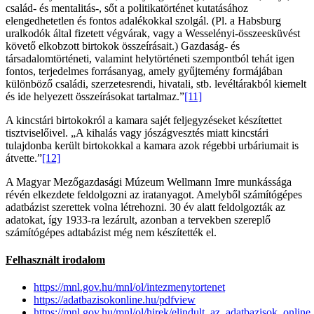
család- és mentalitás-, sőt a politikatörténet kutatásához
elengedhetetlen és fontos adalékokkal szolgál. (Pl. a Habsburg
uralkodók által fizetett végvárak, vagy a Wesselényi-összeesküvést
követő elkobzott birtokok összeírásait.) Gazdaság- és
társadalomtörténeti, valamint helytörténeti szempontból tehát igen
fontos, terjedelmes forrásanyag, amely gyűjtemény formájában
különböző családi, szerzetesrendi, hivatali, stb. levéltárakból kiemelt
és ide helyezett összeírásokat tartalmaz.”
[11]
A kincstári birtokokról a kamara sajét feljegyzéseket készítettet
tisztviselőivel. „A kihalás vagy jószágvesztés miatt kincstári
tulajdonba került birtokokkal a kamara azok régebbi urbáriumait is
átvette.”
[12]
A Magyar Mezőgazdasági Múzeum Wellmann Imre munkássága
révén elkezdete feldolgozni az iratanyagot. Amelyből számítógépes
adatbázist szerettek volna létrehozni. 30 év alatt feldolgozták az
adatokat, így 1933-ra lezárult, azonban a tervekben szereplő
számítógépes adtabázist még nem készítették el.
Felhasznált irodalom
https://mnl.gov.hu/mnl/ol/intezmenytortenet
https://adatbazisokonline.hu/pdfview
https://mnl.gov.hu/mnl/ol/hirek/elindult_az_adatbazisok_online_