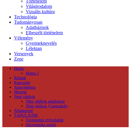
Történelem
Világirodalom
Vizuális kultúra
Technológia
Tudományosan
Adatbázisok
Elbeszélt történelem
Vélemény
Gyermeknevelés
Lélektan
Versenyek
Zene
Home
Home 2
Rólunk
Kapcsolat
Adatvédelem
Mesetár
Népi játékok
Népi játékok adatbázisa
Népi játékok (Csemadok)
Álláskereső
TANULJUNK
Történelmi évfordulók
Informatika szótár