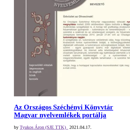
Az Országos Széchényi Könyvtár
Magyar nyelvemlékek portálja
by
Tyukos Áron (SJE TTK)
2021.04.17.