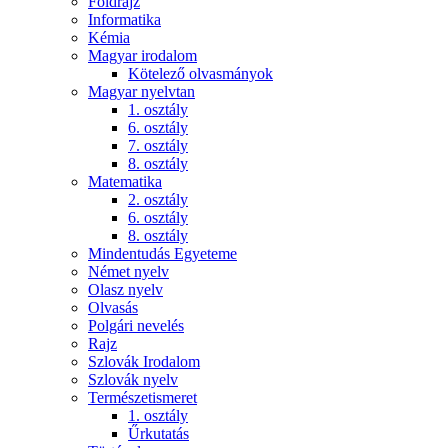
Földrajz
Informatika
Kémia
Magyar irodalom
Kötelező olvasmányok
Magyar nyelvtan
1. osztály
6. osztály
7. osztály
8. osztály
Matematika
2. osztály
6. osztály
8. osztály
Mindentudás Egyeteme
Német nyelv
Olasz nyelv
Olvasás
Polgári nevelés
Rajz
Szlovák Irodalom
Szlovák nyelv
Természetismeret
1. osztály
Űrkutatás