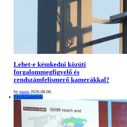
Lehet-e kémkedni közúti
forgalommegfigyelő és
rendszámfelismerő kamerákkal?
by
maria
2026.08.08.
Egyéb kategória