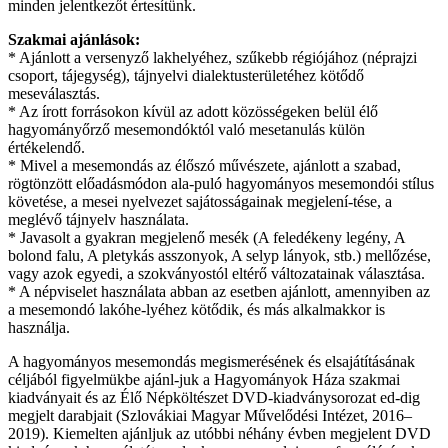
minden jelentkezőt értesítünk.
Szakmai ajánlások:
* Ajánlott a versenyző lakhelyéhez, szűkebb régiójához (néprajzi
csoport, tájegység), tájnyelvi dialektusterületéhez kötődő
meseválasztás.
* Az írott forrásokon kívül az adott közösségeken belül élő
hagyományőrző mesemondóktól való mesetanulás külön
értékelendő.
* Mivel a mesemondás az élőszó művészete, ajánlott a szabad,
rögtönzött előadásmódon ala-puló hagyományos mesemondói stílus
követése, a mesei nyelvezet sajátosságainak megjelení-tése, a
meglévő tájnyelv használata.
* Javasolt a gyakran megjelenő mesék (A feledékeny legény, A
bolond falu, A pletykás asszonyok, A selyp lányok, stb.) mellőzése,
vagy azok egyedi, a szokványostól eltérő változatainak választása.
* A népviselet használata abban az esetben ajánlott, amennyiben az
a mesemondó lakóhe-lyéhez kötődik, és más alkalmakkor is
használja.
A hagyományos mesemondás megismerésének és elsajátításának
céljából figyelmükbe ajánl-juk a Hagyományok Háza szakmai
kiadványait és az Élő Népköltészet DVD-kiadványsorozat ed-dig
megjelt darabjait (Szlovákiai Magyar Művelődési Intézet, 2016–
2019). Kiemelten ajánljuk az utóbbi néhány évben megjelent DVD