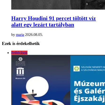
Harry Houdini 91 percet töltött víz
alatt egy lezárt tartályban
by
maria
2026.08.05.
Ezek is érdekelhetik
Felhívások