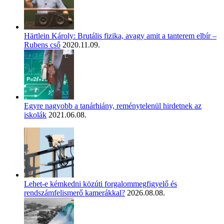
Härtlein Károly: Brutális fizika, avagy amit a tanterem elbír –
Rubens cső
2020.11.09.
Egyre nagyobb a tanárhiány, reménytelenül hirdetnek az
iskolák
2021.06.08.
Lehet-e kémkedni közúti forgalommegfigyelő és
rendszámfelismerő kamerákkal?
2026.08.08.