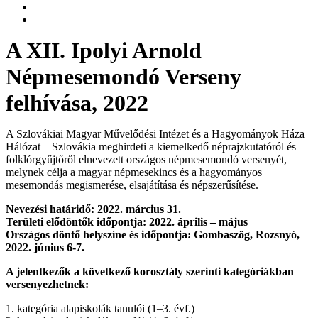
A XII. Ipolyi Arnold
Népmesemondó Verseny
felhívása, 2022
A Szlovákiai Magyar Művelődési Intézet és a Hagyományok Háza
Hálózat – Szlovákia meghirdeti a kiemelkedő néprajzkutatóról és
folklórgyűjtőről elnevezett országos népmesemondó versenyét,
melynek célja a magyar népmesekincs és a hagyományos
mesemondás megismerése, elsajátítása és népszerűsítése.
Nevezési határidő: 2022. március 31.
Területi elődöntők időpontja: 2022. április – május
Országos döntő helyszíne és időpontja: Gombaszög, Rozsnyó,
2022. június 6-7.
A jelentkezők a következő korosztály szerinti kategóriákban
versenyezhetnek:
1. kategória alapiskolák tanulói (1–3. évf.)