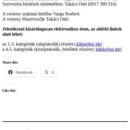
Szervezési kérdések tekintetében: Takács Ottó (0917 399 516)
A verseny szakmai felelőse Varga Norbert.
A verseny főszervezője Takács Ottó.
Jelentkezni kizárólagosan elektronikus úton, az alábbi linkek
alatt lehet:
az 1-3. kategóriák (alapiskolák) részére
:
klikkeljen ide!
a 4-5. kategóriák (középiskolák, felnőttek részére):
klikkeljen ide!
Share this:
Facebook
X
Like this: