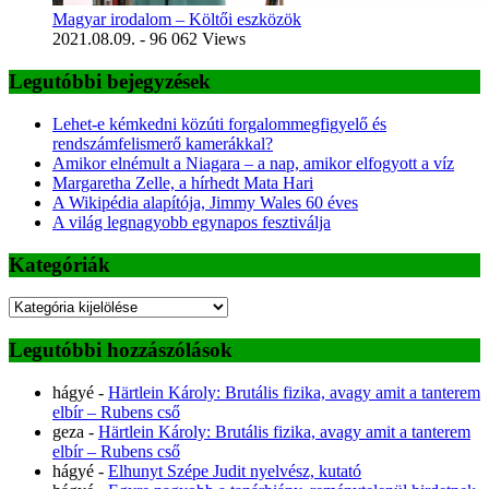
Magyar irodalom – Költői eszközök
2021.08.09.
- 96 062 Views
Legutóbbi bejegyzések
Lehet-e kémkedni közúti forgalommegfigyelő és
rendszámfelismerő kamerákkal?
Amikor elnémult a Niagara – a nap, amikor elfogyott a víz
Margaretha Zelle, a hírhedt Mata Hari
A Wikipédia alapítója, Jimmy Wales 60 éves
A világ legnagyobb egynapos fesztiválja
Kategóriák
Kategóriák
Legutóbbi hozzászólások
hágyé
-
Härtlein Károly: Brutális fizika, avagy amit a tanterem
elbír – Rubens cső
geza
-
Härtlein Károly: Brutális fizika, avagy amit a tanterem
elbír – Rubens cső
hágyé
-
Elhunyt Szépe Judit nyelvész, kutató