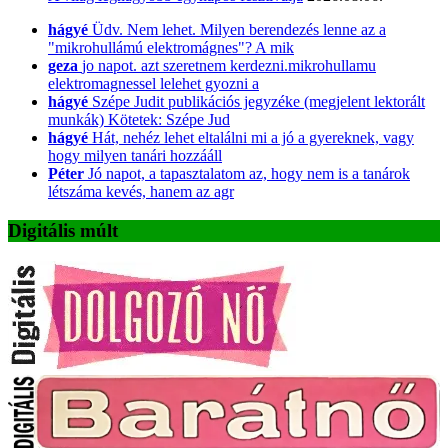
hágyé
Üdv. Nem lehet. Milyen berendezés lenne az a
"mikrohullámú elektromágnes"? A mik
geza
jo napot. azt szeretnem kerdezni.mikrohullamu
elektromagnessel lelehet gyozni a
hágyé
Szépe Judit publikációs jegyzéke (megjelent lektorált
munkák) Kötetek: Szépe Jud
hágyé
Hát, nehéz lehet eltalálni mi a jó a gyereknek, vagy
hogy milyen tanári hozzááll
Péter
Jó napot, a tapasztalatom az, hogy nem is a tanárok
létszáma kevés, hanem az agr
Digitális múlt