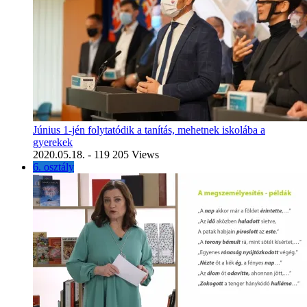
Június 1-jén folytatódik a tanítás, mehetnek iskolába a
gyerekek
2020.05.18.
- 119 205 Views
6. osztály