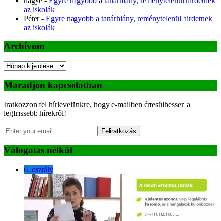
hágyé
-
Egyre nagyobb a tanárhiány, reménytelenül hirdetnek
az iskolák
Péter
-
Egyre nagyobb a tanárhiány, reménytelenül hirdetnek
az iskolák
Archívum
Archívum
Maradjon kapcsolatban
Iratkozzon fel hírlevelünkre, hogy e-mailben értesülhessen a
legfrissebb hírekről!
Feliratkozás
Válogatás nélkül
6. osztály