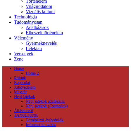
Történelem
Világirodalom
Vizuális kultúra
Technológia
Tudományosan
Adatbázisok
Elbeszélt történelem
Vélemény
Gyermeknevelés
Lélektan
Versenyek
Zene
Home
Home 2
Rólunk
Kapcsolat
Adatvédelem
Mesetár
Népi játékok
Népi játékok adatbázisa
Népi játékok (Csemadok)
Álláskereső
TANULJUNK
Történelmi évfordulók
Informatika szótár