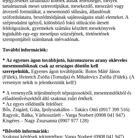
lejegyzéseket tartalmazó kötetek adnak lehetőséget, melyek
tartalmaznak mesei sztereotípiákat, mesekezdő, mesezáró vagy
átvezető formulákat, a mesemondó stílusára, állandósult
szófordulataira, beszédmódjának sajátosságaira utaló elemeket. A
szépirodalmi igényű, különböző fokú stilizáción átesett
feldolgozások, gyermekek számára készített mesekönyvek
leginkább egy-egy mesetípus szüzséjének, történetének
szempontjából számítanak mérvadónak.
További információk:
*
Az egyenes ágon továbbjutó, háromszoros arany okleveles
mesemondóknak csak az országos döntőn kell
szerepelniük.
Egyenes ágon továbbjutók: Botos Máté János
(Fülek), Heinrich Zsófia (Tornalja) és Mihalovics Zsófia (Fülek). (A
versenyre nekik is jelentkezniük kell!)
*
A versenyzők teljesítményét néprajzosokból, mesemondókból és
előadóművészekből álló szakmai zsűri értékeli.
* Az egyes elődöntők felelősei:
Bős, Zsigárd, Gúta, Ipolyszakállos – Takács Ottó (0917 399 516)
Ragyolc, Bátka, Várhosszúrét – Varga Norbert (0908 041 947)
Kisgéres – Nagy Zsuzsanna (0907 977 128)
*Bővebb információk:
Szakmai kérdések tekintetében: Varga Norbert (0908 041 947)