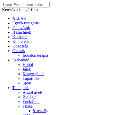
Keresés a kategóriákban:
ÁLLÁS
Egyéb kategória
Felhívások
Hazai hírek
Kitekintő
Konferencia
Közösség
Oktatás
Irodalomterápia
Szabadidő
Hobbi
Játék
Könyvajánló
Lapajánló
Sport
Tanuljunk
Angol nyelv
Biológia
Ének/Zene
Fizika
8. osztály