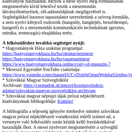
kiadványok használatát, melyek a mese nyelvi meg-formálásának
megismerésén kívül lehetővé teszik a mesemondás
látványélményének, elő-adásmódjának megfigyelését is.
Segítségükkel hasznos tapasztalatot szerezhetünk a szöveg-formálás,
a nem nyelvi kifejező eszközök (hangsúly, hanglejtés, beszédtempó,
hangerő) és a mesemondás kommunikációs technikáinak (gesztus,
mimika, testmozgás) elsajátítása terén.
A felkészüléshez továbbá segítséget nyújt:
* Hagyományok Háza szakmai programjai:
https://hagyomanyokhaza.hu/hu/oktatas/nepmese
https://hagyomanyokhaza.hu/hu/vasarnapimese
https://www.hagyomanyokhaza.online/copy-of-magazin-7
* Meseszó Egyesület YouTube csatornája:
https://www.youtube.com/channel/UCvDxhfgl3mniWokbaS2ephw/v
* Szlovákiai Magyar Szövegfolklór
Archívum:
https://csemadok.sk/intezet/kozmuvelodesi-
adattar/szlovakiai-magyar-szovegfolklor-archivum
* Szlovákiai magyar néprajzi tájak prózai népköltészeti
kiadványainak bibliográfiája:
Kattints!
A bibliográfia a teljesség igényére törekedve minden szlovákiai
magyar prózai népköltészeti vonatkozású műről számot ad, a
versenyre való felkészülés során kérjük kellő forráskritikával
használják őket. A mesei nyelvezet megismerésére a szöveghű