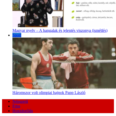
Magyar nyelv – A hangalak és jelentés viszonya (ismétlés)
Sport
Háromszor volt olimpiai bajnok Papp László
Népszerű
Friss
Hozzászólás