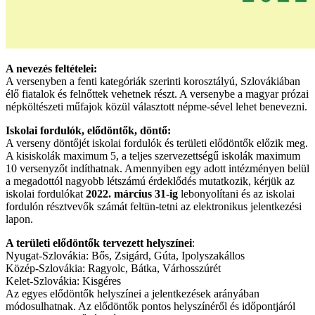
A nevezés feltételei:
A versenyben a fenti kategóriák szerinti korosztályú, Szlovákiában
élő fiatalok és felnőttek vehetnek részt. A versenybe a magyar prózai
népköltészeti műfajok közül választott népme-sével lehet benevezni.
Iskolai fordulók, elődöntők, döntő:
A verseny döntőjét iskolai fordulók és területi elődöntők előzik meg.
A kisiskolák maximum 5, a teljes szervezettségű iskolák maximum
10 versenyzőt indíthatnak. Amennyiben egy adott intézményen belül
a megadottól nagyobb létszámú érdeklődés mutatkozik, kérjük az
iskolai fordulókat
2022. március 31-ig
lebonyolítani és az iskolai
fordulón résztvevők számát feltün-tetni az elektronikus jelentkezési
lapon.
A területi elődöntők tervezett helyszínei
:
Nyugat-Szlovákia: Bős, Zsigárd, Gúta, Ipolyszakállos
Közép-Szlovákia: Ragyolc, Bátka, Várhosszúrét
Kelet-Szlovákia: Kisgéres
Az egyes elődöntők helyszínei a jelentkezések arányában
módosulhatnak. Az elődöntők pontos helyszínéről és időpontjáról