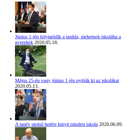
Június 1-jén folytatódik a tanítás, mehetnek iskolába a
gyerekek
2020.05.18.
Május 25-én vagy június 1-jén nyitják ki az iskolákat
2020.05.13.
A tanév utolsó hetére kinyit minden iskola
2020.06.09.