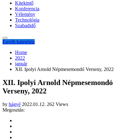
Kitekintő
Konferencia
Vélemény
Technológia
Szabadidő
Egyéb kategória
Home
2022
január
XII. Ipolyi Arnold Népmesemondó Verseny, 2022
XII. Ipolyi Arnold Népmesemondó
Verseny, 2022
by
hágyé
2022.01.12.
262 Views
Megosztás: