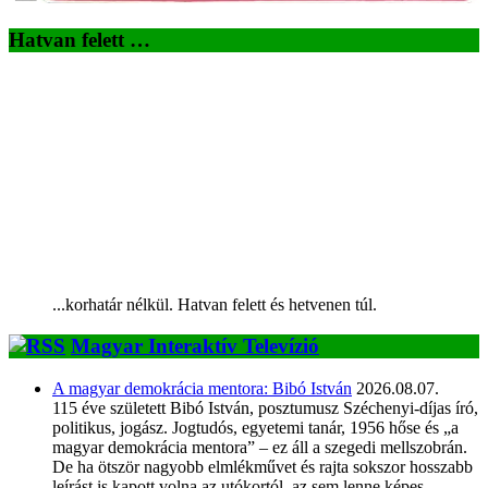
Hatvan felett …
...korhatár nélkül. Hatvan felett és hetvenen túl.
Magyar Interaktív Televízió
A magyar demokrácia mentora: Bibó István
2026.08.07.
115 éve született Bibó István, posztumusz Széchenyi-díjas író,
politikus, jogász. Jogtudós, egyetemi tanár, 1956 hőse és „a
magyar demokrácia mentora” – ez áll a szegedi mellszobrán.
De ha ötször nagyobb elmlékművet és rajta sokszor hosszabb
leírást is kapott volna az utókortól, az sem lenne képes