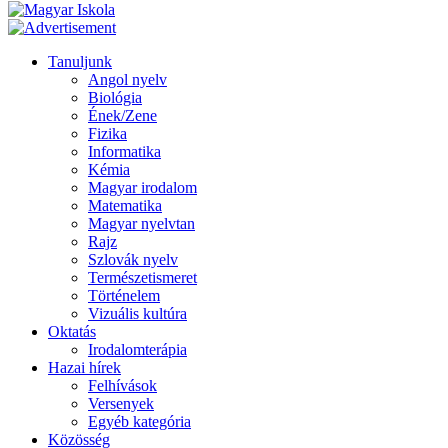
Tanuljunk
Angol nyelv
Biológia
Ének/Zene
Fizika
Informatika
Kémia
Magyar irodalom
Matematika
Magyar nyelvtan
Rajz
Szlovák nyelv
Természetismeret
Történelem
Vizuális kultúra
Oktatás
Irodalomterápia
Hazai hírek
Felhívások
Versenyek
Egyéb kategória
Közösség