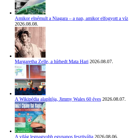
Amikor elnémult a Niagara – a nap, amikor elfogyott a víz
2026.08.08.
Margaretha Zelle, a hírhedt Mata Hari
2026.08.07.
A Wikipédia alapítója, Jimmy Wales 60 éves
2026.08.07.
A világ legnagyobb egynapos fesztiválja
2026.08.06.