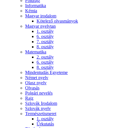
Földrajz
Informatika
Kémia
Magyar irodalom
Kötelező olvasmányok
Magyar nyelvtan
1. osztály
6. osztály
7. osztály
8. osztály
Matematika
2. osztály
6. osztály
8. osztály
Mindentudás Egyeteme
Német nyelv
Olasz nyelv
Olvasás
Polgári nevelés
Rajz
Szlovák Irodalom
Szlovák nyelv
Természetismeret
1. osztály
Űrkutatás