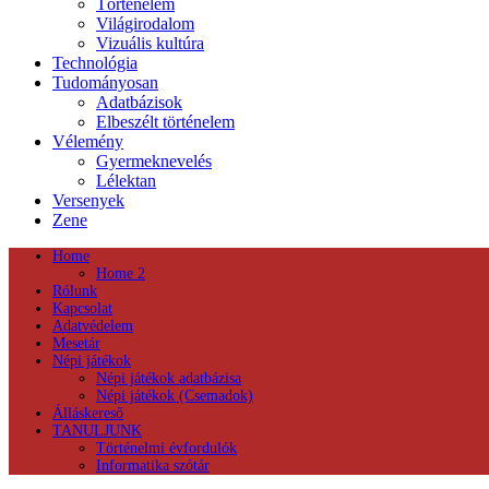
Történelem
Világirodalom
Vizuális kultúra
Technológia
Tudományosan
Adatbázisok
Elbeszélt történelem
Vélemény
Gyermeknevelés
Lélektan
Versenyek
Zene
Home
Home 2
Rólunk
Kapcsolat
Adatvédelem
Mesetár
Népi játékok
Népi játékok adatbázisa
Népi játékok (Csemadok)
Álláskereső
TANULJUNK
Történelmi évfordulók
Informatika szótár