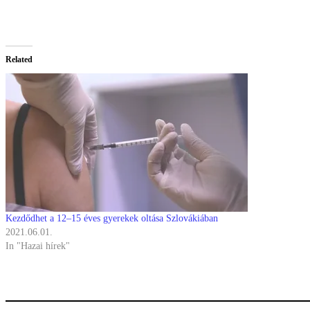
Related
Kezdődhet a 12–15 éves gyerekek oltása Szlovákiában
2021.06.01.
In "Hazai hírek"