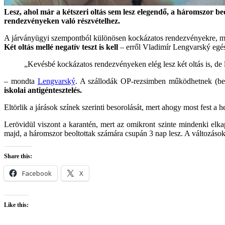
Lesz, ahol már a kétszeri oltás sem lesz elegendő, a háromszor be
rendezvényeken való részvételhez.
A járványügyi szempontból különösen kockázatos rendezvényekre, m
Két oltás mellé negatív teszt is kell
– erről Vladimír Lengvarský egés
„Kevésbé kockázatos rendezvényeken elég lesz két oltás is, de
– mondta
Lengvarský
. A szállodák OP-rezsimben működhetnek (beol
iskolai antigéntesztelés.
Eltörlik a járások színek szerinti besorolását, mert ahogy most fest a he
Lerövidül viszont a karantén, mert az omikront szinte mindenki elk
majd, a háromszor beoltottak számára csupán 3 nap lesz. A változások
Share this:
Facebook
X
Like this: