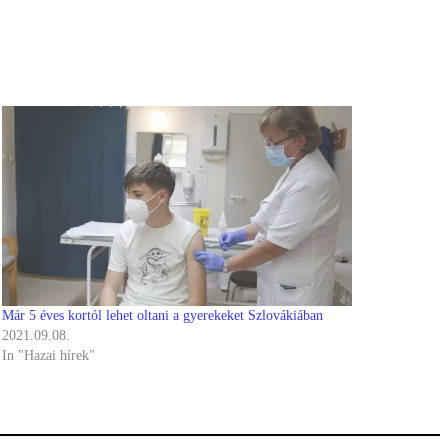
Már 5 éves kortól lehet oltani a gyerekeket Szlovákiában
2021.09.08.
In "Hazai hírek"