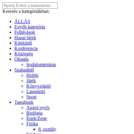
Keresés a kategóriákban:
ÁLLÁS
Egyéb kategória
Felhívások
Hazai hírek
Kitekintő
Konferencia
Közösség
Oktatás
Irodalomterápia
Szabadidő
Hobbi
Játék
Könyvajánló
Lapajánló
Sport
Tanuljunk
Angol nyelv
Biológia
Ének/Zene
Fizika
8. osztály