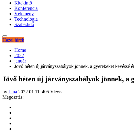
Kitekintő
Konferencia
Vélemény
Technológia
Szabadidő
Hazai hírek
Home
2022
január
Jövő héten új járványszabályok jönnek, a gyerekeket kevéssé ér
Jövő héten új járványszabályok jönnek, a g
by
Lina
2022.01.11.
405 Views
Megosztás: