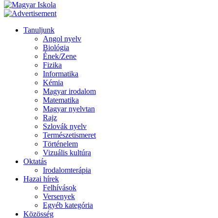
Tanuljunk
Angol nyelv
Biológia
Ének/Zene
Fizika
Informatika
Kémia
Magyar irodalom
Matematika
Magyar nyelvtan
Rajz
Szlovák nyelv
Természetismeret
Történelem
Vizuális kultúra
Oktatás
Irodalomterápia
Hazai hírek
Felhívások
Versenyek
Egyéb kategória
Közösség