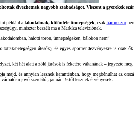
oltottak élvezhetnek nagyobb szabadságot. Viszont a gyerekek számár
int például a
lakodalmak, különféle ünnepségek
, csak
háromszor
beol
zségügyi miniszter beszélt ma a Markíza televíziónak.
 lakodalomban, halotti toron, ünnepségeken, bálokon nem”
tottak/betegségen átesők), és egyes sportrendezvényekre is csak ők 
lyzet, két hét alatt a zöld járások is feketére váltanának – jegyezte meg 
apja majd, és annyian lesznek karanténban, hogy megbénulhat az ország
 várhatóan jövő szerdától, január 19-től lesznek érvényesek.