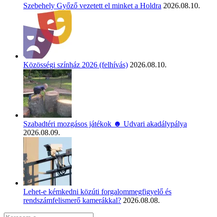
Szebehely Győző vezetett el minket a Holdra
2026.08.10.
Közösségi színház 2026 (felhívás)
2026.08.10.
Szabadtéri mozgásos játékok ☻ Udvari akadálypálya
2026.08.09.
Lehet-e kémkedni közúti forgalommegfigyelő és
rendszámfelismerő kamerákkal?
2026.08.08.