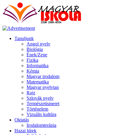
Tanuljunk
Angol nyelv
Biológia
Ének/Zene
Fizika
Informatika
Kémia
Magyar irodalom
Matematika
Magyar nyelvtan
Rajz
Szlovák nyelv
Természetismeret
Történelem
Vizuális kultúra
Oktatás
Irodalomterápia
Hazai hírek