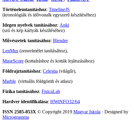
Történelemtanításhoz
:
TimelineJS
(kronológiák és idővonalk egyszerű készítéséhez)
Idegen nyelvek tanításához
:
Anki
(szó és kép kártyák készítéséhez)
Művészetek tanításához
:
Blender
LenMus
(zeneelmélet tanításához),
MuseScore
(kottaíráshoz és kották lejátszásához)
Földrajztanításhoz
:
Celestia
(világűr),
Marble
(virtuális földgömb és atlasz)
Fizika tanításához
:
FisicaLab
Hardver identifikálása
:
HWiNFO32/64
ISSN 2585-853X
© Copyright 2019
Magyar Iskola
· Designed by
Microgramma