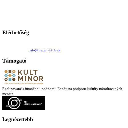
A Magyar Iskola a szlovákiai magyar iskolák, tanárok, szülők és
persze a diákok fóruma
Ezen az oldalon esetenként olyan írások jelennek meg, amelyek a hagyományos iskolafelfogástól eltérő
mintákat népszerűsítenek. Ennek következtében előfordulhat, hogy az idetévedő kiskorú felhasználók
látóköre gyorsabban szélesedik, mint azt a szülők esetleg szeretnék.
Elérhetőség
Családi Kör Egyesület/Združenie rod. kruhov
Medzilaborecká 17, 82101 Bratislava
+421 911 732 190 |
info@magyar-iskola.sk
Támogató
Realizované s finančnou podporou Fondu na podporu kultúry národnostných
menšín
Legnézettebb