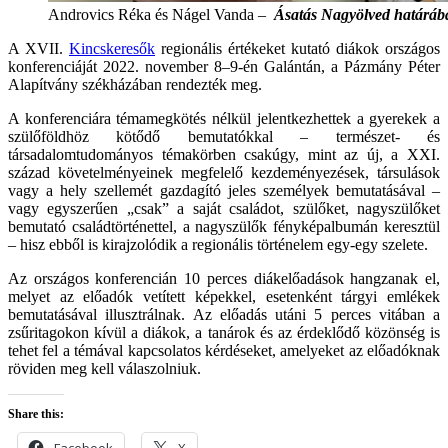
Androvics Réka és Nágel Vanda –
Ásatás Nagyölved határáb
A XVII.
Kincskeresők
regionális értékeket kutató diákok országos
konferenciáját 2022. november 8–9-én Galántán, a Pázmány Péter
Alapítvány székházában rendezték meg.
A konferenciára témamegkötés nélkül jelentkezhettek a gyerekek a
szülőföldhöz kötődő bemutatókkal – természet- és
társadalomtudományos témakörben csakúgy, mint az új, a XXI.
század követelményeinek megfelelő kezdeményezések, társulások
vagy a hely szellemét gazdagító jeles személyek bemutatásával –
vagy egyszerűen „csak” a saját családot, szülőket, nagyszülőket
bemutató családtörténettel, a nagyszülők fényképalbumán keresztül
– hisz ebből is kirajzolódik a regionális történelem egy-egy szelete.
Az országos konferencián 10 perces diákelőadások hangzanak el,
melyet az előadók vetített képekkel, esetenként tárgyi emlékek
bemutatásával illusztrálnak. Az előadás utáni 5 perces vitában a
zsűritagokon kívül a diákok, a tanárok és az érdeklődő közönség is
tehet fel a témával kapcsolatos kérdéseket, amelyeket az előadóknak
röviden meg kell válaszolniuk.
Share this:
Facebook
X