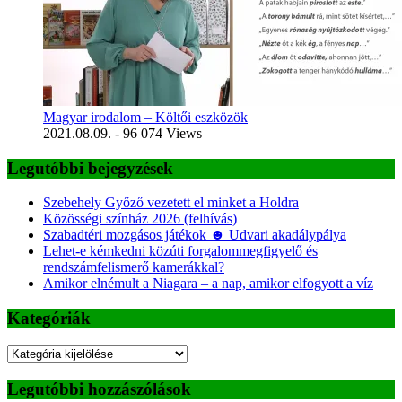
Magyar irodalom – Költői eszközök
2021.08.09.
- 96 074 Views
Legutóbbi bejegyzések
Szebehely Győző vezetett el minket a Holdra
Közösségi színház 2026 (felhívás)
Szabadtéri mozgásos játékok ☻ Udvari akadálypálya
Lehet-e kémkedni közúti forgalommegfigyelő és
rendszámfelismerő kamerákkal?
Amikor elnémult a Niagara – a nap, amikor elfogyott a víz
Kategóriák
Kategóriák
Legutóbbi hozzászólások