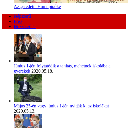
Az „eredeti” Hamupipőke
Népszerű
Friss
Hozzászólás
Június 1-jén folytatódik a tanítás, mehetnek iskolába a
gyerekek
2020.05.18.
Május 25-én vagy június 1-jén nyitják ki az iskolákat
2020.05.13.