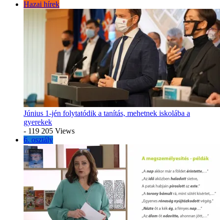
Hazai hírek
Június 1-jén folytatódik a tanítás, mehetnek iskolába a
gyerekek
- 119 205 Views
6. osztály