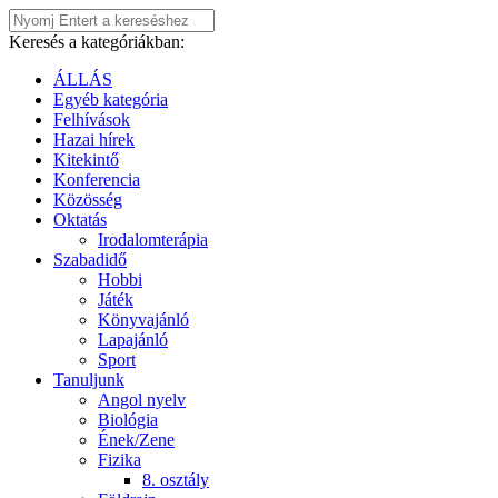
Keresés a kategóriákban:
ÁLLÁS
Egyéb kategória
Felhívások
Hazai hírek
Kitekintő
Konferencia
Közösség
Oktatás
Irodalomterápia
Szabadidő
Hobbi
Játék
Könyvajánló
Lapajánló
Sport
Tanuljunk
Angol nyelv
Biológia
Ének/Zene
Fizika
8. osztály