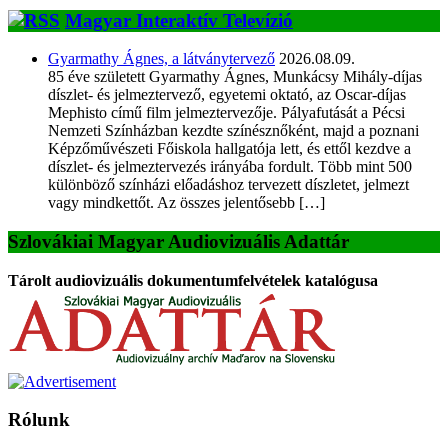
Magyar Interaktív Televízió
Gyarmathy Ágnes, a látványtervező
2026.08.09.
85 éve született Gyarmathy Ágnes, Munkácsy Mihály-díjas
díszlet- és jelmeztervező, egyetemi oktató, az Oscar-díjas
Mephisto című film jelmeztervezője. Pályafutását a Pécsi
Nemzeti Színházban kezdte színésznőként, majd a poznani
Képzőművészeti Főiskola hallgatója lett, és ettől kezdve a
díszlet- és jelmeztervezés irányába fordult. Több mint 500
különböző színházi előadáshoz tervezett díszletet, jelmezt
vagy mindkettőt. Az összes jelentősebb […]
Szlovákiai Magyar Audiovizuális Adattár
Tárolt audiovizuális dokumentumfelvételek katalógusa
Rólunk