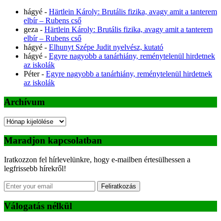
hágyé
-
Härtlein Károly: Brutális fizika, avagy amit a tanterem
elbír – Rubens cső
geza
-
Härtlein Károly: Brutális fizika, avagy amit a tanterem
elbír – Rubens cső
hágyé
-
Elhunyt Szépe Judit nyelvész, kutató
hágyé
-
Egyre nagyobb a tanárhiány, reménytelenül hirdetnek
az iskolák
Péter
-
Egyre nagyobb a tanárhiány, reménytelenül hirdetnek
az iskolák
Archívum
Archívum
Maradjon kapcsolatban
Iratkozzon fel hírlevelünkre, hogy e-mailben értesülhessen a
legfrissebb hírekről!
Feliratkozás
Válogatás nélkül