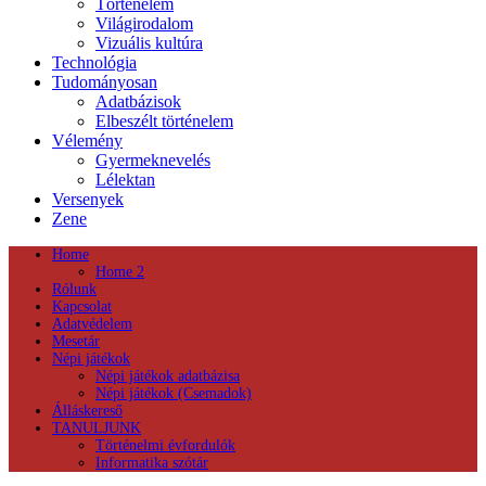
Történelem
Világirodalom
Vizuális kultúra
Technológia
Tudományosan
Adatbázisok
Elbeszélt történelem
Vélemény
Gyermeknevelés
Lélektan
Versenyek
Zene
Home
Home 2
Rólunk
Kapcsolat
Adatvédelem
Mesetár
Népi játékok
Népi játékok adatbázisa
Népi játékok (Csemadok)
Álláskereső
TANULJUNK
Történelmi évfordulók
Informatika szótár