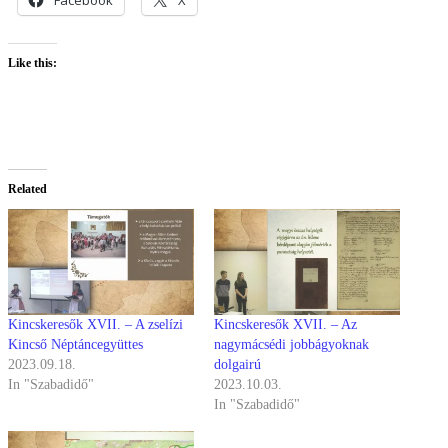
Like this:
Related
Kincskeresők XVII. – A zselízi
Kincskeresők XVII. – Az
Kincső Néptáncegyüttes
nagymácsédi jobbágyoknak
2023.09.18.
dolgairú
In "Szabadidő"
2023.10.03.
In "Szabadidő"