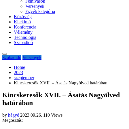
Felhívások
Versenyek
Egyéb kategória
Közösség
Kitekintő
Konferencia
Vélemény
Technológia
Szabadidő
Szabadidő
Versenyek
Home
2023
szeptember
Kincskeresők XVII. – Ásatás Nagyölved határában
Kincskeresők XVII. – Ásatás Nagyölved
határában
by
hágyé
2023.09.26.
110 Views
Megosztás: