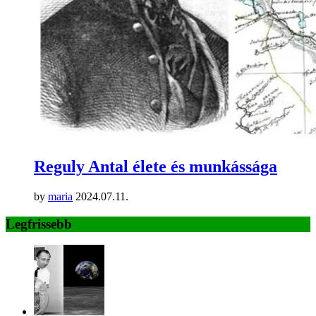
Reguly Antal élete és munkássága
by
maria
2024.07.11.
Legfrissebb