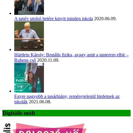
A tanév utolsó hetére kinyit minden iskola
2020.06.09.
Härtlein Károly: Brutális fizika, avagy amit a tanterem elbír –
Rubens cső
2020.11.09.
Egyre nagyobb a tanárhiány, reménytelenül hirdetnek az
iskolák
2021.06.08.
Digitális múlt