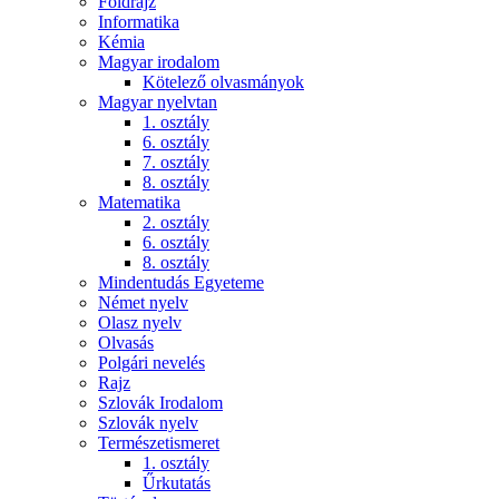
Földrajz
Informatika
Kémia
Magyar irodalom
Kötelező olvasmányok
Magyar nyelvtan
1. osztály
6. osztály
7. osztály
8. osztály
Matematika
2. osztály
6. osztály
8. osztály
Mindentudás Egyeteme
Német nyelv
Olasz nyelv
Olvasás
Polgári nevelés
Rajz
Szlovák Irodalom
Szlovák nyelv
Természetismeret
1. osztály
Űrkutatás