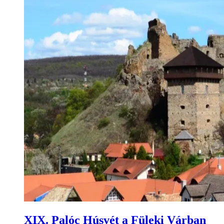
XIX. Palóc Húsvét a Füleki Várban