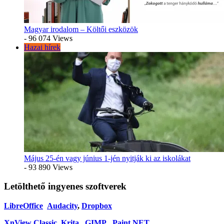
Magyar irodalom – Költői eszközök
- 96 074 Views
Hazai hírek
Május 25-én vagy június 1-jén nyitják ki az iskolákat
- 93 890 Views
Letölthető ingyenes szoftverek
LibreOffice
Audacity
,
Dropbox
XnView Classic
Krita
,
GIMP
,
Paint.NET