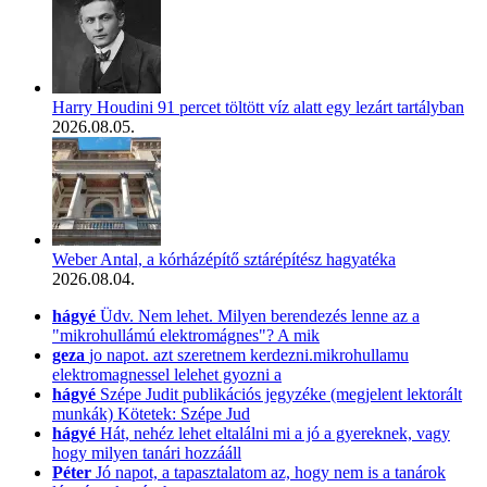
Harry Houdini 91 percet töltött víz alatt egy lezárt tartályban
2026.08.05.
Weber Antal, a kórházépítő sztárépítész hagyatéka
2026.08.04.
hágyé
Üdv. Nem lehet. Milyen berendezés lenne az a
"mikrohullámú elektromágnes"? A mik
geza
jo napot. azt szeretnem kerdezni.mikrohullamu
elektromagnessel lelehet gyozni a
hágyé
Szépe Judit publikációs jegyzéke (megjelent lektorált
munkák) Kötetek: Szépe Jud
hágyé
Hát, nehéz lehet eltalálni mi a jó a gyereknek, vagy
hogy milyen tanári hozzááll
Péter
Jó napot, a tapasztalatom az, hogy nem is a tanárok