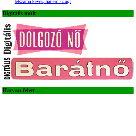
létszáma kevés, hanem az agr
Digitális múlt
Hatvan felett …