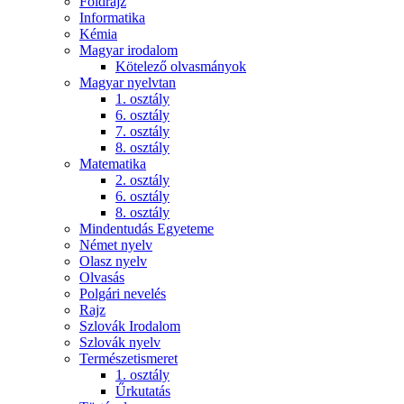
Földrajz
Informatika
Kémia
Magyar irodalom
Kötelező olvasmányok
Magyar nyelvtan
1. osztály
6. osztály
7. osztály
8. osztály
Matematika
2. osztály
6. osztály
8. osztály
Mindentudás Egyeteme
Német nyelv
Olasz nyelv
Olvasás
Polgári nevelés
Rajz
Szlovák Irodalom
Szlovák nyelv
Természetismeret
1. osztály
Űrkutatás