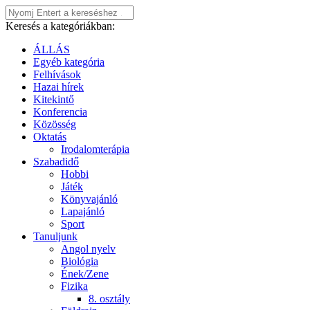
Keresés a kategóriákban:
ÁLLÁS
Egyéb kategória
Felhívások
Hazai hírek
Kitekintő
Konferencia
Közösség
Oktatás
Irodalomterápia
Szabadidő
Hobbi
Játék
Könyvajánló
Lapajánló
Sport
Tanuljunk
Angol nyelv
Biológia
Ének/Zene
Fizika
8. osztály