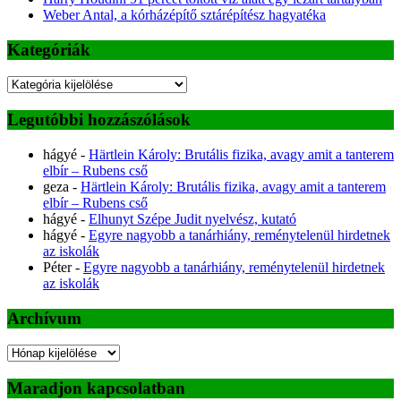
Weber Antal, a kórházépítő sztárépítész hagyatéka
Kategóriák
Kategóriák
Legutóbbi hozzászólások
hágyé
-
Härtlein Károly: Brutális fizika, avagy amit a tanterem
elbír – Rubens cső
geza
-
Härtlein Károly: Brutális fizika, avagy amit a tanterem
elbír – Rubens cső
hágyé
-
Elhunyt Szépe Judit nyelvész, kutató
hágyé
-
Egyre nagyobb a tanárhiány, reménytelenül hirdetnek
az iskolák
Péter
-
Egyre nagyobb a tanárhiány, reménytelenül hirdetnek
az iskolák
Archívum
Archívum
Maradjon kapcsolatban