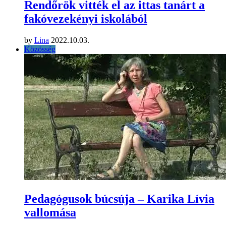
Rendőrök vitték el az ittas tanárt a
fakóvezekényi iskolából
by
Lina
2022.10.03.
Közösség
Pedagógusok búcsúja – Karika Lívia
vallomása