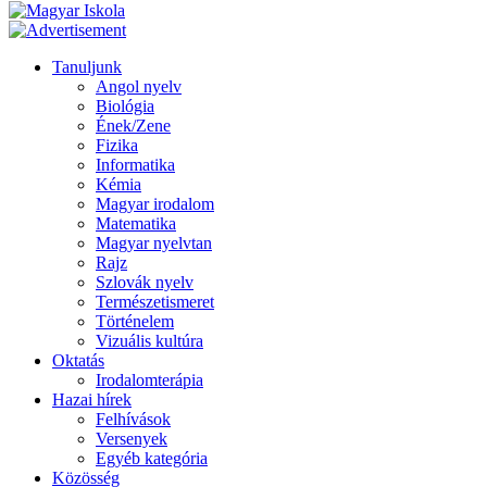
Tanuljunk
Angol nyelv
Biológia
Ének/Zene
Fizika
Informatika
Kémia
Magyar irodalom
Matematika
Magyar nyelvtan
Rajz
Szlovák nyelv
Természetismeret
Történelem
Vizuális kultúra
Oktatás
Irodalomterápia
Hazai hírek
Felhívások
Versenyek
Egyéb kategória
Közösség