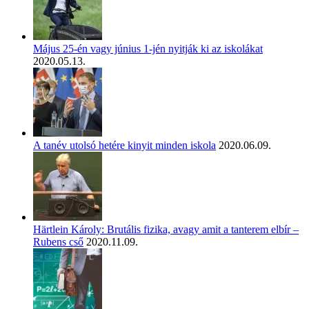
Május 25-én vagy június 1-jén nyitják ki az iskolákat
2020.05.13.
A tanév utolsó hetére kinyit minden iskola
2020.06.09.
Härtlein Károly: Brutális fizika, avagy amit a tanterem elbír –
Rubens cső
2020.11.09.