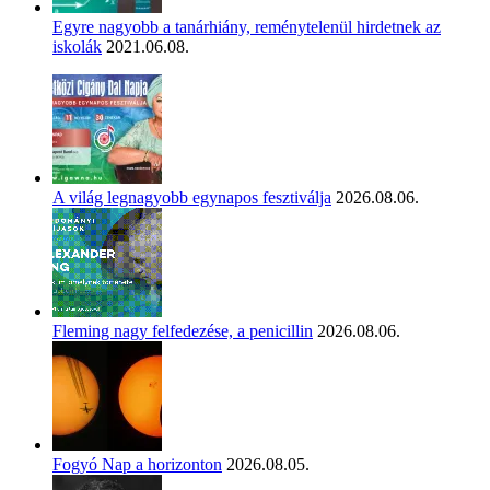
Egyre nagyobb a tanárhiány, reménytelenül hirdetnek az
iskolák
2021.06.08.
A világ legnagyobb egynapos fesztiválja
2026.08.06.
Fleming nagy felfedezése, a penicillin
2026.08.06.
Fogyó Nap a horizonton
2026.08.05.