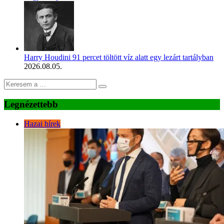
Harry Houdini 91 percet töltött víz alatt egy lezárt tartályban
2026.08.05.
Legnézettebb
Hazai hírek