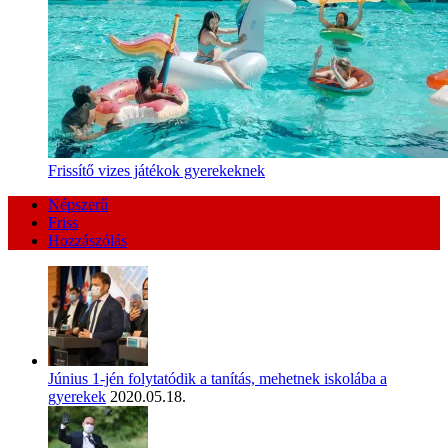
Frissítő vizes játékok gyerekeknek
Népszerű
Friss
Hozzászólás
Június 1-jén folytatódik a tanítás, mehetnek iskolába a
gyerekek
2020.05.18.