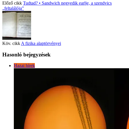
Előző cikk
Tudtad? • Sandwich negyedik earlje, a szendvics
„feltalálója”
Köv. cikk
A fizika alaptörvényei
Hasonló bejegyzések
Hazai hírek