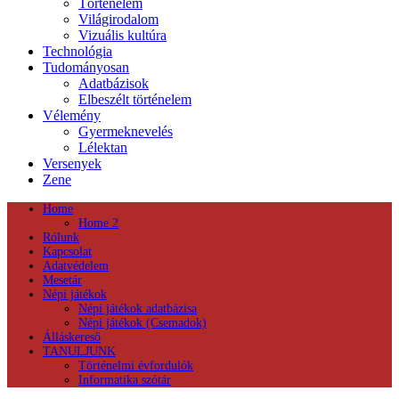
Történelem
Világirodalom
Vizuális kultúra
Technológia
Tudományosan
Adatbázisok
Elbeszélt történelem
Vélemény
Gyermeknevelés
Lélektan
Versenyek
Zene
Home
Home 2
Rólunk
Kapcsolat
Adatvédelem
Mesetár
Népi játékok
Népi játékok adatbázisa
Népi játékok (Csemadok)
Álláskereső
TANULJUNK
Történelmi évfordulók
Informatika szótár