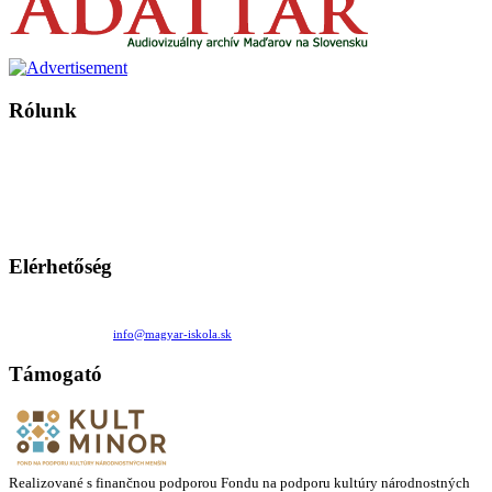
Rólunk
A Magyar Iskola a szlovákiai magyar iskolák, tanárok, szülők és
persze a diákok fóruma
Ezen az oldalon esetenként olyan írások jelennek meg, amelyek a hagyományos iskolafelfogástól eltérő
mintákat népszerűsítenek. Ennek következtében előfordulhat, hogy az idetévedő kiskorú felhasználók
látóköre gyorsabban szélesedik, mint azt a szülők esetleg szeretnék.
Elérhetőség
Családi Kör Egyesület/Združenie rod. kruhov
Medzilaborecká 17, 82101 Bratislava
+421 911 732 190 |
info@magyar-iskola.sk
Támogató
Realizované s finančnou podporou Fondu na podporu kultúry národnostných