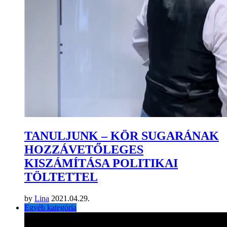
TANULJUNK – KÖR SUGARÁNAK
HOZZÁVETŐLEGES
KISZÁMÍTÁSA POLITIKAI
TÖLTETTEL
by
Lina
2021.04.29.
Egyéb kategória