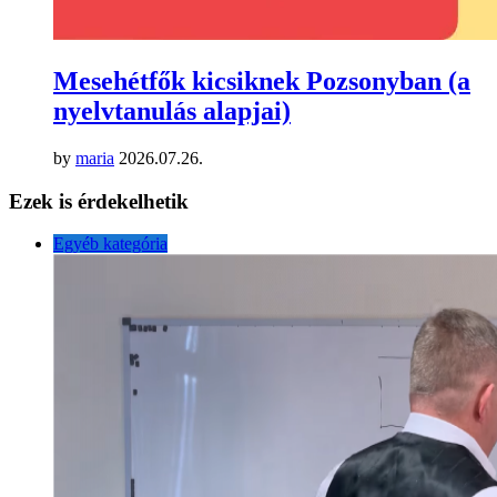
Mesehétfők kicsiknek Pozsonyban (a
nyelvtanulás alapjai)
by
maria
2026.07.26.
Ezek is érdekelhetik
Egyéb kategória