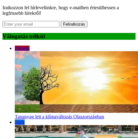
Iratkozzon fel hírlevelünkre, hogy e-mailben értesülhessen a
legfrissebb hírekről!
Feliratkozás
Válogatás nélkül
Oktatás
Tananyag lett a klímaváltozás Olaszországban
Játék