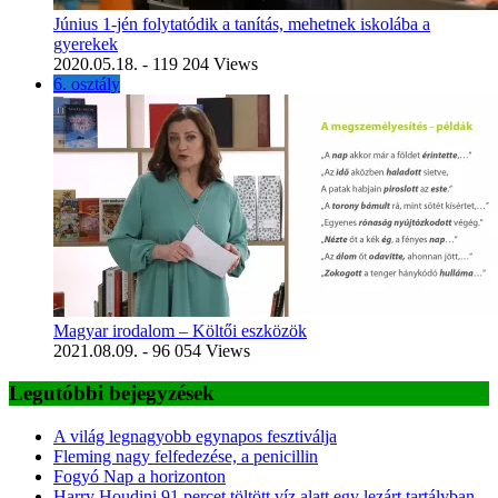
Június 1-jén folytatódik a tanítás, mehetnek iskolába a
gyerekek
2020.05.18.
- 119 204 Views
6. osztály
Magyar irodalom – Költői eszközök
2021.08.09.
- 96 054 Views
Legutóbbi bejegyzések
A világ legnagyobb egynapos fesztiválja
Fleming nagy felfedezése, a penicillin
Fogyó Nap a horizonton
Harry Houdini 91 percet töltött víz alatt egy lezárt tartályban