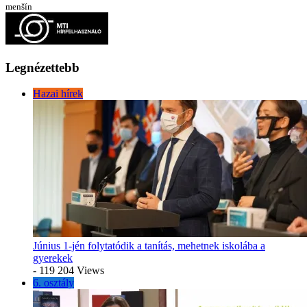
menšín
Legnézettebb
Hazai hírek
Június 1-jén folytatódik a tanítás, mehetnek iskolába a
gyerekek
- 119 204 Views
6. osztály