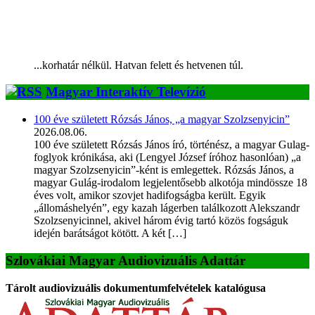
...korhatár nélkül. Hatvan felett és hetvenen túl.
Magyar Interaktív Televízió
100 éve született Rózsás János, „a magyar Szolzsenyicin”
2026.08.06.
100 éve született Rózsás János író, történész, a magyar Gulag-
foglyok krónikása, aki (Lengyel József íróhoz hasonlóan) „a
magyar Szolzsenyicin”-ként is emlegettek. Rózsás János, a
magyar Gulág-irodalom legjelentősebb alkotója mindössze 18
éves volt, amikor szovjet hadifogságba került. Egyik
„állomáshelyén”, egy kazah lágerben találkozott Alekszandr
Szolzsenyicinnel, akivel három évig tartó közös fogságuk
idején barátságot kötött. A két […]
Szlovákiai Magyar Audiovizuális Adattár
Tárolt audiovizuális dokumentumfelvételek katalógusa