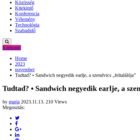
Közösség
Kitekintő
Konferencia
Vélemény
Technológia
Szabadidő
Kitekintő
Home
2023
november
Tudtad? • Sandwich negyedik earlje, a szendvics „feltalálója”
Tudtad? • Sandwich negyedik earlje, a szen
by
maria
2023.11.13.
210 Views
Megosztás: