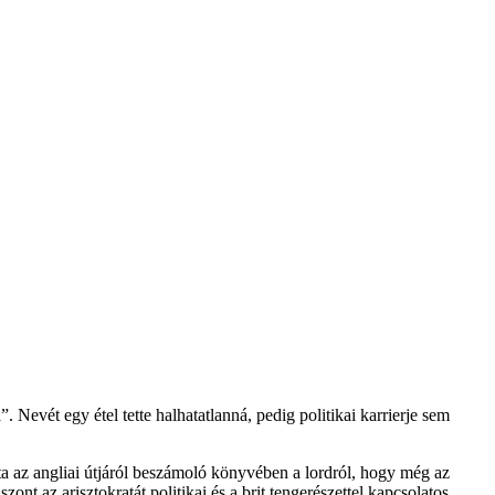
a”. Nevét egy étel tette halhatatlanná, pedig politikai karrierje sem
rta az angliai útjáról beszámoló könyvében a lordról, hogy még az
ont az arisztokratát politikai és a brit tengerészettel kapcsolatos