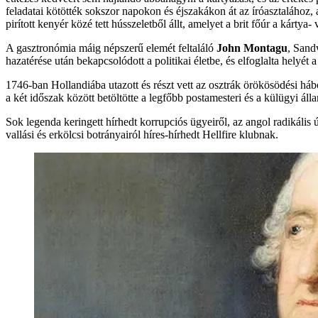
feladatai kötötték sokszor napokon és éjszakákon át az íróasztalához, 
pirított kenyér közé tett hússzeletből állt, amelyet a brit főúr a kártya
A gasztronómia máig népszerű elemét feltaláló
John Montagu
, Sand
hazatérése után bekapcsolódott a politikai életbe, és elfoglalta helyé
1746-ban Hollandiába utazott és részt vett az osztrák örökösödési háb
a két időszak között betöltötte a legfőbb postamesteri és a külügyi állam
Sok legenda keringett hírhedt korrupciós ügyeiről, az angol radikális új
vallási és erkölcsi botrányairól híres-hírhedt Hellfire klubnak.