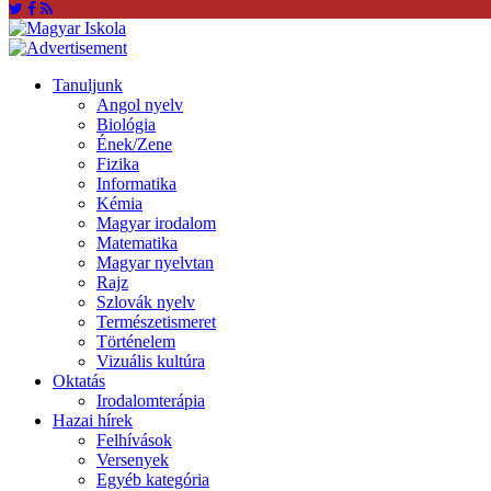
Tanuljunk
Angol nyelv
Biológia
Ének/Zene
Fizika
Informatika
Kémia
Magyar irodalom
Matematika
Magyar nyelvtan
Rajz
Szlovák nyelv
Természetismeret
Történelem
Vizuális kultúra
Oktatás
Irodalomterápia
Hazai hírek
Felhívások
Versenyek
Egyéb kategória