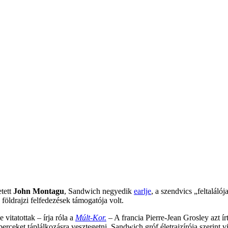
etett
John Montagu
, Sandwich negyedik
earlje
, a szendvics „feltalálój
földrajzi felfedezések támogatója volt.
vitatottak – írja róla a
Múlt-Kor.
– A francia Pierre-Jean Grosley azt í
ceket táplálkozásra vesztegetni. Sandwich gróf életrajzírója szerint visz