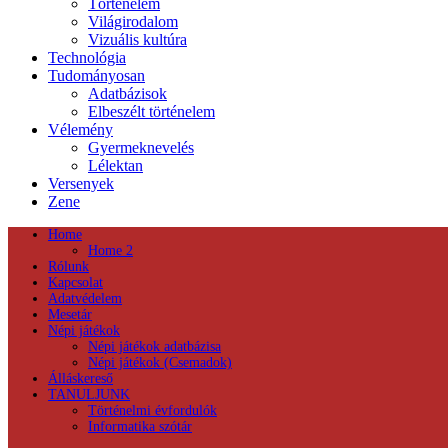
Történelem
Világirodalom
Vizuális kultúra
Technológia
Tudományosan
Adatbázisok
Elbeszélt történelem
Vélemény
Gyermeknevelés
Lélektan
Versenyek
Zene
Home
Home 2
Rólunk
Kapcsolat
Adatvédelem
Mesetár
Népi játékok
Népi játékok adatbázisa
Népi játékok (Csemadok)
Álláskereső
TANULJUNK
Történelmi évfordulók
Informatika szótár