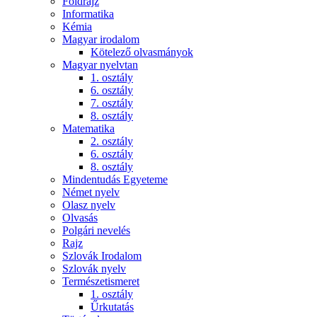
Földrajz
Informatika
Kémia
Magyar irodalom
Kötelező olvasmányok
Magyar nyelvtan
1. osztály
6. osztály
7. osztály
8. osztály
Matematika
2. osztály
6. osztály
8. osztály
Mindentudás Egyeteme
Német nyelv
Olasz nyelv
Olvasás
Polgári nevelés
Rajz
Szlovák Irodalom
Szlovák nyelv
Természetismeret
1. osztály
Űrkutatás