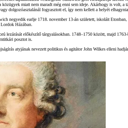
a közügyek miatt nem maradt még enni sem ideje. Akárhogy is volt, a tápl
- vagy dolgozóasztalánál fogyasztott el, így nem kellett a helyét elhagynia
wich negyedik earlje 1718. november 13-án született, iskoláit Etonban,
t a Lordok Házában.
orú lezárását előkészítő tárgyalásokban. 1748–1750 között, majd 1763-b
titkári posztot is.
ságírás atyjának nevezett politikus és agitátor John Wilkes elleni hadjára