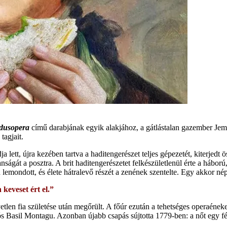
dusopera
című darabjának egyik alakjához, a gátlástalan gazember Jem
tagjait.
tt, újra kezében tartva a haditengerészet teljes gépezetét, kiterjedt öss
anságát a posztra. A brit haditengerészetet felkészületlenül érte a háb
 lemondott, és élete hátralevő részét a zenének szentelte. Egy akkor nép
 keveset ért el.”
yetlen fia születése után megőrült. A főúr ezután a tehetséges operaéne
dós Basil Montagu. Azonban újabb csapás sújtotta 1779-ben: a nőt egy 