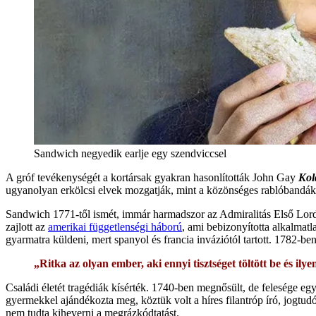
Sandwich negyedik earlje egy szendviccsel
A gróf tevékenységét a kortársak gyakran hasonlították John Gay
Kol
ugyanolyan erkölcsi elvek mozgatják, mint a közönséges rablóbandák 
Sandwich 1771-től ismét, immár harmadszor az Admiralitás Első Lordja le
zajlott az
amerikai függetlenségi háború
, ami bebizonyította alkalmatl
gyarmatra küldeni, mert spanyol és francia inváziótól tartott. 1782-ben
„Ritka az olyan ember, aki ennyi tisztséget töltött be és ilyen
Családi életét tragédiák kísérték. 1740-ben megnősült, de felesége eg
gyermekkel ajándékozta meg, köztük volt a híres filantróp író, jogtu
nem tudta kiheverni a megrázkódtatást.