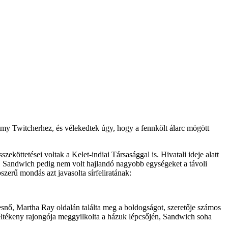
my Twitcherhez, és vélekedtek úgy, hogy a fennkölt álarc mögött
zeköttetései voltak a Kelet-indiai Társasággal is. Hivatali ideje alatt
orú, Sandwich pedig nem volt hajlandó nagyobb egységeket a távoli
szerű mondás azt javasolta sírfeliratának:
kesnő, Martha Ray oldalán találta meg a boldogságot, szeretője számos
féltékeny rajongója meggyilkolta a házuk lépcsőjén, Sandwich soha