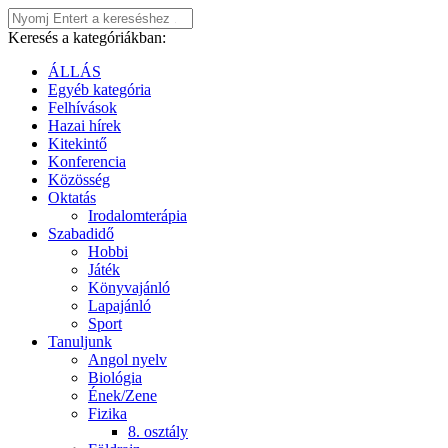
Keresés a kategóriákban:
ÁLLÁS
Egyéb kategória
Felhívások
Hazai hírek
Kitekintő
Konferencia
Közösség
Oktatás
Irodalomterápia
Szabadidő
Hobbi
Játék
Könyvajánló
Lapajánló
Sport
Tanuljunk
Angol nyelv
Biológia
Ének/Zene
Fizika
8. osztály