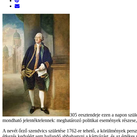
305 eesztendeje ezen a napon szül
mondható jelentéktelennek: meghatározó politikai események részese, 
A nevét őrző szendvics születése 1762-re tehető, a körülmények persze 
étkezés kedvéért sem hajlandó abbahagyni a kártyázást, és az értékes per