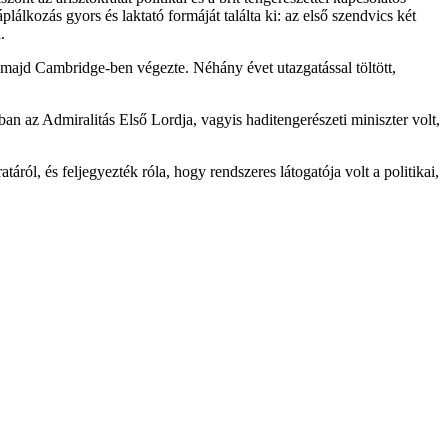
álkozás gyors és laktató formáját találta ki: az első szendvics két
.
 majd Cambridge-ben végezte. Néhány évet utazgatással töltött,
an az Admiralitás Első Lordja, vagyis haditengerészeti miniszter volt,
táról, és feljegyezték róla, hogy rendszeres látogatója volt a politikai,