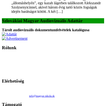
„állomáshelyén”, egy kazah lágerben találkozott Alekszandr
Szolzsenyicinnel, akivel három évig tartó közös fogságuk
idején barátságot kötött. A két […]
Szlovákiai Magyar Audiovizuális Adattár
Tárolt audiovizuális dokumentumfelvételek katalógusa
Rólunk
A Magyar Iskola a szlovákiai magyar iskolák, tanárok, szülők és
persze a diákok fóruma
Ezen az oldalon esetenként olyan írások jelennek meg, amelyek a hagyományos iskolafelfogástól eltérő
mintákat népszerűsítenek. Ennek következtében előfordulhat, hogy az idetévedő kiskorú felhasználók
látóköre gyorsabban szélesedik, mint azt a szülők esetleg szeretnék.
Elérhetőség
Családi Kör Egyesület/Združenie rod. kruhov
Medzilaborecká 17, 82101 Bratislava
+421 911 732 190 |
info@magyar-iskola.sk
Támogató