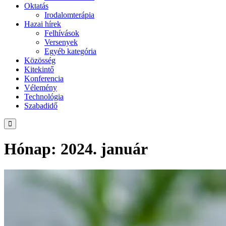
Oktatás
Irodalomterápia
Hazai hírek
Felhívások
Versenyek
Egyéb kategória
Közösség
Kitekintő
Konferencia
Vélemény
Technológia
Szabadidő
Hónap:
2024. január