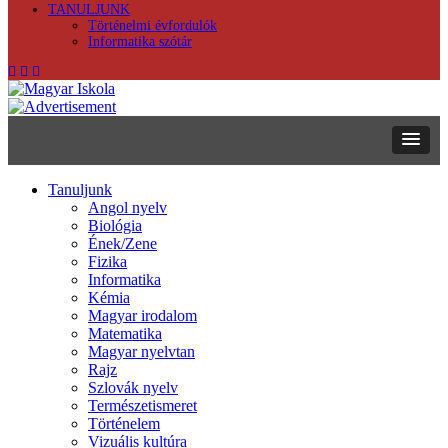
TANULJUNK
Történelmi évfordulók
Informatika szótár
Tanuljunk
Angol nyelv
Biológia
Ének/Zene
Fizika
Informatika
Kémia
Magyar irodalom
Matematika
Magyar nyelvtan
Rajz
Szlovák nyelv
Természetismeret
Történelem
Vizuális kultúra