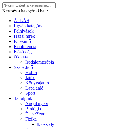
Keresés a kategóriákban:
ÁLLÁS
Egyéb kategória
Felhívások
Hazai hírek
Kitekintő
Konferencia
Közösség
Oktatás
Irodalomterápia
Szabadidő
Hobbi
Játék
Könyvajánló
Lapajánló
Sport
Tanuljunk
Angol nyelv
Biológia
Ének/Zene
Fizika
8. osztály