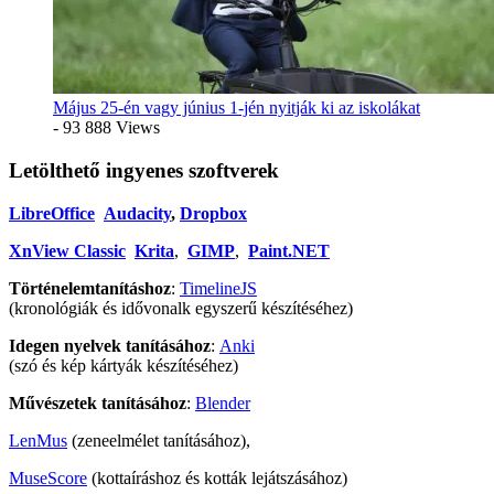
Május 25-én vagy június 1-jén nyitják ki az iskolákat
- 93 888 Views
Letölthető ingyenes szoftverek
LibreOffice
Audacity
,
Dropbox
XnView Classic
Krita
,
GIMP
,
Paint.NET
Történelemtanításhoz
:
TimelineJS
(kronológiák és idővonalk egyszerű készítéséhez)
Idegen nyelvek tanításához
:
Anki
(szó és kép kártyák készítéséhez)
Művészetek tanításához
:
Blender
LenMus
(zeneelmélet tanításához),
MuseScore
(kottaíráshoz és kották lejátszásához)