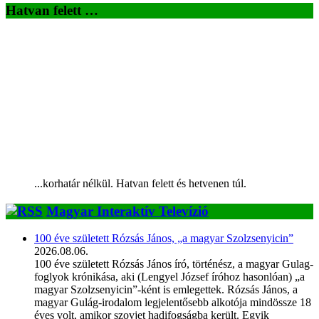
Hatvan felett …
...korhatár nélkül. Hatvan felett és hetvenen túl.
Magyar Interaktív Televízió
100 éve született Rózsás János, „a magyar Szolzsenyicin”
2026.08.06.
100 éve született Rózsás János író, történész, a magyar Gulag-
foglyok krónikása, aki (Lengyel József íróhoz hasonlóan) „a
magyar Szolzsenyicin”-ként is emlegettek. Rózsás János, a
magyar Gulág-irodalom legjelentősebb alkotója mindössze 18
éves volt, amikor szovjet hadifogságba került. Egyik