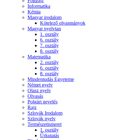
Földrajz
Informatika
Kémia
Magyar irodalom
Kötelező olvasmányok
Magyar nyelvtan
1. osztály
6. osztály
7. osztály
8. osztály
Matematika
2. osztály
6. osztály
8. osztály
Mindentudás Egyeteme
Német nyelv
Olasz nyelv
Olvasás
Polgári nevelés
Rajz
Szlovák Irodalom
Szlovák nyelv
Természetismeret
1. osztály
Űrkutatás