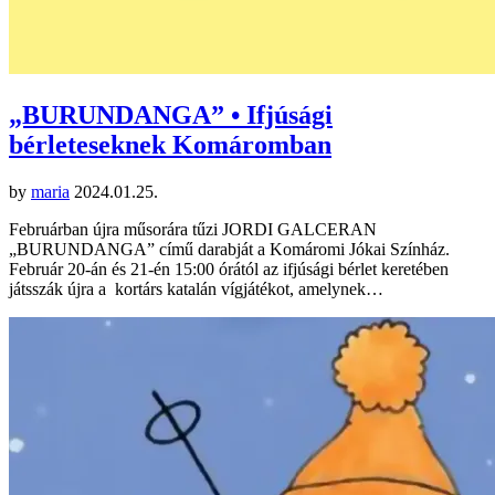
„BURUNDANGA” • Ifjúsági
bérleteseknek Komáromban
by
maria
2024.01.25.
Februárban újra műsorára tűzi JORDI GALCERAN
„BURUNDANGA” című darabját a Komáromi Jókai Színház.
Február 20-án és 21-én 15:00 órától az ifjúsági bérlet keretében
játsszák újra a kortárs katalán vígjátékot, amelynek…