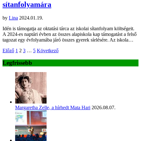
sítanfolyamára
by
Lina
2024.01.19.
Idén is támogatja az oktatási tárca az iskolai sítanfolyam költségeit.
A 2024-es naptári évben az összes alapiskola kap támogatást a felső
tagozat egy évfolyamába járó összes gyerek síelésére. Az iskola…
Bejegyzések
Előző
1
2
3
…
5
Következő
lapozása
Legfrissebb
Margaretha Zelle, a hírhedt Mata Hari
2026.08.07.