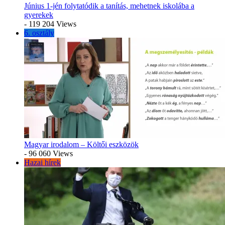
Június 1-jén folytatódik a tanítás, mehetnek iskolába a
gyerekek
- 119 204 Views
6. osztály
Magyar irodalom – Költői eszközök
- 96 060 Views
Hazai hírek