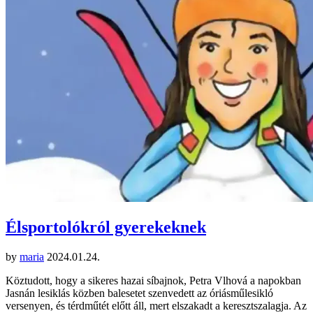
Élsportolókról gyerekeknek
by
maria
2024.01.24.
Köztudott, hogy a sikeres hazai síbajnok, Petra Vlhová a napokban
Jasnán lesiklás közben balesetet szenvedett az óriásműlesikló
versenyen, és térdműtét előtt áll, mert elszakadt a keresztszalagja. Az