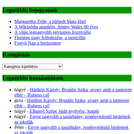
Legutóbbi bejegyzések
Margaretha Zelle, a hírhedt Mata Hari
A Wikipédia alapítója, Jimmy Wales 60 éves
A világ legnagyobb egynapos fesztiválja
Fleming nagy felfedezése, a penicillin
Fogyó Nap a horizonton
Kategóriák
Kategóriák
Legutóbbi hozzászólások
hágyé
-
Härtlein Károly: Brutális fizika, avagy amit a tanterem
elbír – Rubens cső
geza
-
Härtlein Károly: Brutális fizika, avagy amit a tanterem
elbír – Rubens cső
hágyé
-
Elhunyt Szépe Judit nyelvész, kutató
hágyé
-
Egyre nagyobb a tanárhiány, reménytelenül hirdetnek
az iskolák
Péter
-
Egyre nagyobb a tanárhiány, reménytelenül hirdetnek
az iskolák