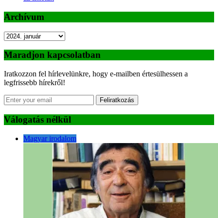
Archívum
Archívum
Maradjon kapcsolatban
Iratkozzon fel hírlevelünkre, hogy e-mailben értesülhessen a
legfrissebb hírekről!
Feliratkozás
Válogatás nélkül
Magyar irodalom