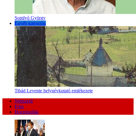
Somlyó György
Egyéb kategória
Tibád Levente helynévkutató emlékezete
Népszerű
Friss
Hozzászólás