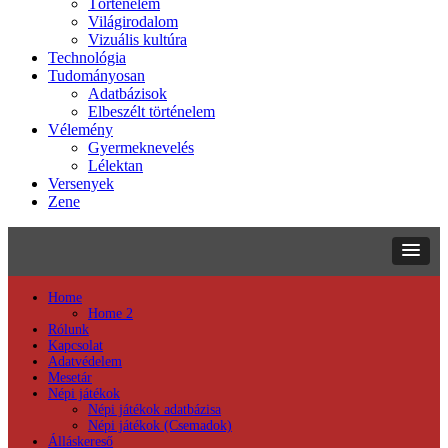
Történelem
Világirodalom
Vizuális kultúra
Technológia
Tudományosan
Adatbázisok
Elbeszélt történelem
Vélemény
Gyermeknevelés
Lélektan
Versenyek
Zene
Home
Home 2
Rólunk
Kapcsolat
Adatvédelem
Mesetár
Népi játékok
Népi játékok adatbázisa
Népi játékok (Csemadok)
Álláskereső