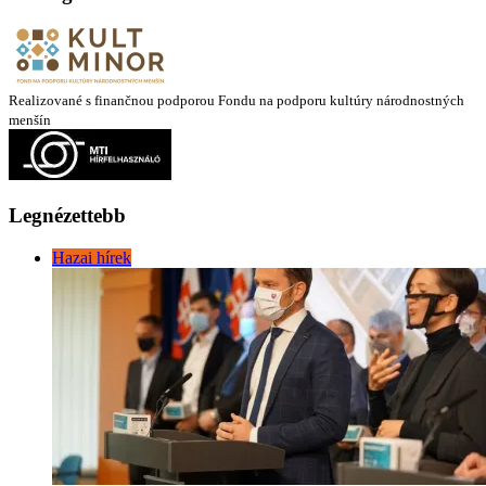
Realizované s finančnou podporou Fondu na podporu kultúry národnostných
menšín
Legnézettebb
Hazai hírek