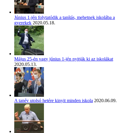
Június 1-jén folytatódik a tanítás, mehetnek iskolába a
gyerekek
2020.05.18.
Május 25-én vagy június 1-jén nyitják ki az iskolákat
2020.05.13.
A tanév utolsó hetére kinyit minden iskola
2020.06.09.