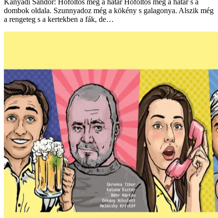
Kányádi Sándor: Hófoltos még a határ Hófoltos még a határ s a
dombok oldala. Szunnyadoz még a kökény s galagonya. Alszik még
a rengeteg s a kertekben a fák, de…