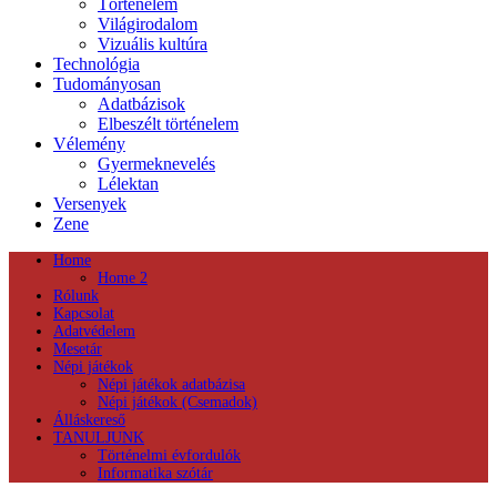
Történelem
Világirodalom
Vizuális kultúra
Technológia
Tudományosan
Adatbázisok
Elbeszélt történelem
Vélemény
Gyermeknevelés
Lélektan
Versenyek
Zene
Home
Home 2
Rólunk
Kapcsolat
Adatvédelem
Mesetár
Népi játékok
Népi játékok adatbázisa
Népi játékok (Csemadok)
Álláskereső
TANULJUNK
Történelmi évfordulók
Informatika szótár