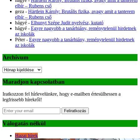
hágyé
-
Härtlein Károly: Brutális fizika, avagy amit a tanterem
elbír – Rubens cső
geza
-
Härtlein Károly: Brutális fizika, avagy amit a tanterem
elbír – Rubens cső
hágyé
-
Elhunyt Szépe Judit nyelvész, kutató
hágyé
-
Egyre nagyobb a tanárhiány, reménytelenül hirdetnek
az iskolák
Péter
-
Egyre nagyobb a tanárhiány, reménytelenül hirdetnek
az iskolák
Archívum
Archívum
Maradjon kapcsolatban
Iratkozzon fel hírlevelünkre, hogy e-mailben értesülhessen a
legfrissebb hírekről!
Feliratkozás
Válogatás nélkül
Hazai hírek