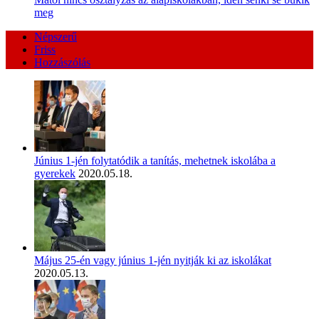
meg
Népszerű
Friss
Hozzászólás
Június 1-jén folytatódik a tanítás, mehetnek iskolába a
gyerekek
2020.05.18.
Május 25-én vagy június 1-jén nyitják ki az iskolákat
2020.05.13.