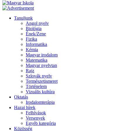
Tanuljunk
Angol nyelv
Biológia
Ének/Zene
Fizika
Informatika
Kémia
Magyar irodalom
Matematika
Magyar nyelvtan
Rajz
Szlovák nyelv
Természetismeret
Történelem
Vizuális kultúra
Oktatás
Irodalomterápia
Hazai hírek
Felhívások
Versenyek
Egyéb kategória
Közösség