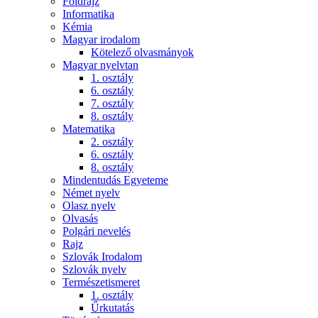
Földrajz
Informatika
Kémia
Magyar irodalom
Kötelező olvasmányok
Magyar nyelvtan
1. osztály
6. osztály
7. osztály
8. osztály
Matematika
2. osztály
6. osztály
8. osztály
Mindentudás Egyeteme
Német nyelv
Olasz nyelv
Olvasás
Polgári nevelés
Rajz
Szlovák Irodalom
Szlovák nyelv
Természetismeret
1. osztály
Űrkutatás