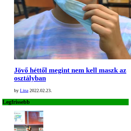
Jövő héttől megint nem kell maszk az
osztályban
by
Lina
2022.02.23.
Legfrissebb