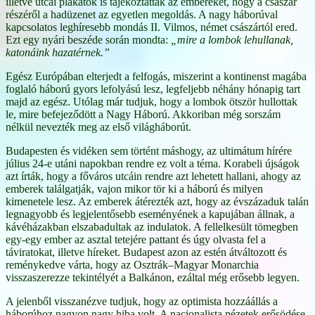
illetve utcai plakátok is tájékoztatták az embereket, hogy a császár
részéről a hadüzenet az egyetlen megoldás. A nagy háborúval
kapcsolatos leghíresebb mondás II. Vilmos, német császártól ered.
Ezt egy nyári beszéde során mondta:
„mire a lombok lehullanak,
katonáink hazatérnek.”
Egész Európában elterjedt a felfogás, miszerint a kontinenst magába
foglaló háború gyors lefolyású lesz, legfeljebb néhány hónapig tart
majd az egész. Utólag már tudjuk, hogy a lombok ötször hullottak
le, mire befejeződött a Nagy Háború. Akkoriban még sorszám
nélkül nevezték meg az első világháborút.
Budapesten és vidéken sem történt máshogy, az ultimátum hírére
július 24-e utáni napokban rendre ez volt a téma. Korabeli újságok
azt írták, hogy a főváros utcáin rendre azt lehetett hallani, ahogy az
emberek találgatják, vajon mikor tör ki a háború és milyen
kimenetele lesz. Az emberek átérezték azt, hogy az évszázaduk talán
legnagyobb és legjelentősebb eseményének a kapujában állnak, a
kávéházakban elszabadultak az indulatok. A fellelkesült tömegben
egy-egy ember az asztal tetejére pattant és úgy olvasta fel a
táviratokat, illetve híreket. Budapest azon az estén átváltozott és
reménykedve várta, hogy az Osztrák–Magyar Monarchia
visszaszerezze tekintélyét a Balkánon, ezáltal még erősebb legyen.
A jelenből visszanézve tudjuk, hogy az optimista hozzáállás a
háborúhoz nagyon nagy hiba volt. A nacionalista nézetek erősödése