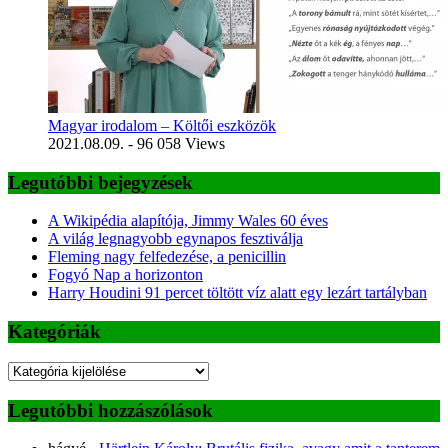
Magyar irodalom – Költői eszközök
2021.08.09.
- 96 058 Views
Legutóbbi bejegyzések
A Wikipédia alapítója, Jimmy Wales 60 éves
A világ legnagyobb egynapos fesztiválja
Fleming nagy felfedezése, a penicillin
Fogyó Nap a horizonton
Harry Houdini 91 percet töltött víz alatt egy lezárt tartályban
Kategóriák
Kategóriák
Legutóbbi hozzászólások