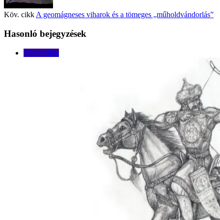
Köv. cikk
A geomágneses viharok és a tömeges „műholdvándorlás”
Hasonló bejegyzések
Történelem