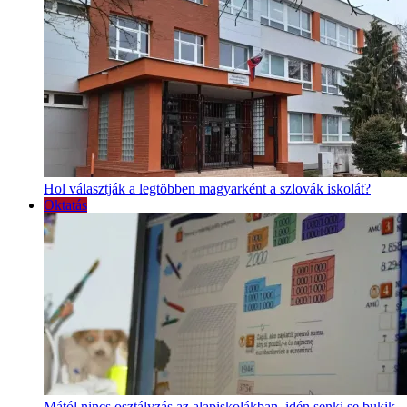
Hol választják a legtöbben magyarként a szlovák iskolát?
Oktatás
Mától nincs osztályzás az alapiskolákban, idén senki se bukik