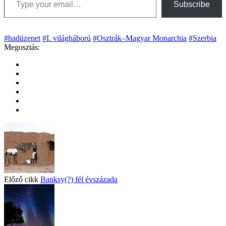
Subscribe
#hadüzenet
#I. világháború
#Osztrák–Magyar Monarchia
#Szerbia
Megosztás:
Előző cikk
Banksy(?) fél évszázada