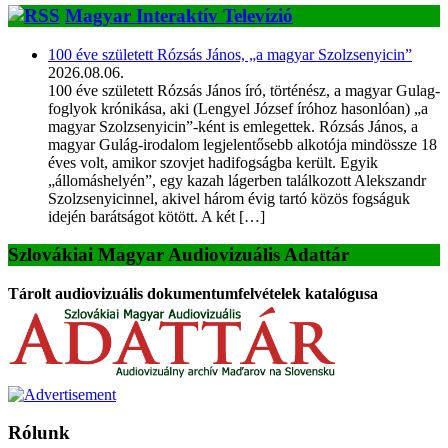
Magyar Interaktív Televízió
100 éve született Rózsás János, „a magyar Szolzsenyicin”
2026.08.06.
100 éve született Rózsás János író, történész, a magyar Gulag-
foglyok krónikása, aki (Lengyel József íróhoz hasonlóan) „a
magyar Szolzsenyicin”-ként is emlegettek. Rózsás János, a
magyar Gulág-irodalom legjelentősebb alkotója mindössze 18
éves volt, amikor szovjet hadifogságba került. Egyik
„állomáshelyén”, egy kazah lágerben találkozott Alekszandr
Szolzsenyicinnel, akivel három évig tartó közös fogságuk
idején barátságot kötött. A két […]
Szlovákiai Magyar Audiovizuális Adattár
Tárolt audiovizuális dokumentumfelvételek katalógusa
Rólunk