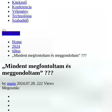
Kitekintő
Konferencia
Vélemény
Technológia
Szabadidő
Történelem
Home
2024
július
„Mindent megfontoltam és meggondoltam” ???
„Mindent megfontoltam és
meggondoltam” ???
by
maria
2024.07.28.
222 Views
Megosztás: