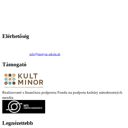
A Magyar Iskola a szlovákiai magyar iskolák, tanárok, szülők és
persze a diákok fóruma
Ezen az oldalon esetenként olyan írások jelennek meg, amelyek a hagyományos iskolafelfogástól eltérő
mintákat népszerűsítenek. Ennek következtében előfordulhat, hogy az idetévedő kiskorú felhasználók
látóköre gyorsabban szélesedik, mint azt a szülők esetleg szeretnék.
Elérhetőség
Családi Kör Egyesület/Združenie rod. kruhov
Medzilaborecká 17, 82101 Bratislava
+421 911 732 190 |
info@magyar-iskola.sk
Támogató
Realizované s finančnou podporou Fondu na podporu kultúry národnostných
menšín
Legnézettebb