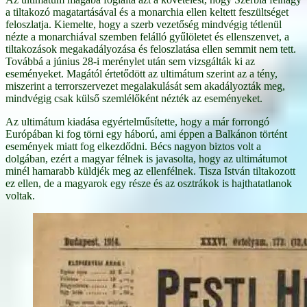
a tiltakozó magatartásával és a monarchia ellen keltett feszültséget
feloszlatja. Kiemelte, hogy a szerb vezetőség mindvégig tétlenül
nézte a monarchiával szemben felálló gyűlöletet és ellenszenvet, a
tiltakozások megakadályozása és feloszlatása ellen semmit nem tett.
Továbbá a június 28-i merénylet után sem vizsgálták ki az
eseményeket. Magától értetődött az ultimátum szerint az a tény,
miszerint a terrorszervezet megalakulását sem akadályozták meg,
mindvégig csak külső szemlélőként nézték az eseményeket.
Az ultimátum kiadása egyértelműsítette, hogy a már forrongó
Európában ki fog törni egy háború, ami éppen a Balkánon történt
események miatt fog elkezdődni. Bécs nagyon biztos volt a
dolgában, ezért a magyar félnek is javasolta, hogy az ultimátumot
minél hamarabb küldjék meg az ellenfélnek. Tisza István tiltakozott
ez ellen, de a magyarok egy része és az osztrákok is hajthatatlanok
voltak.