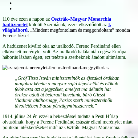
110 éve ezen a napon az
Osztrák–Magyar Monarchia
hadüzenetet
küldött Szerbiának, ezzel elkezdődött az
I.
világháború
. „Mindent megfontoltam és meggondoltam” mondta
Ferenc József.
A hadüzenet kiváltó oka az uralkodó, Ferenc Ferdinánd ellen
elkövetett merénylet volt. Az uralkodó halála után egész Európa
háborús lázban égett, ezt tetézte a szerbeknek átadott ultimátum.
„Gróf Tisza István miniszterelnök az éjszakai órákban
magához kérette a magyar sajtó képviselőit és előttük
felolvasta azt a jegyzéket, amelyet ma délután hat
órakor adott át belgrádi követünk, báró Giessl
Vladimir altábornagy, Pasics szerb miniszterelnök
távollétében Pacsu pénzügyminiszternek.”
1914. július 24-én ezzel a bekezdéssel tudatta a Pesti Hírlap
olvasóinak, hogy a Ferenc Ferdinánd császár elleni merénylet miatt
politikai intézkedéseket indít az Osztrák–Magyar Monarchia.
Az ultimátum magába foglalta azt a követelést, hogy Szerbia felhagy