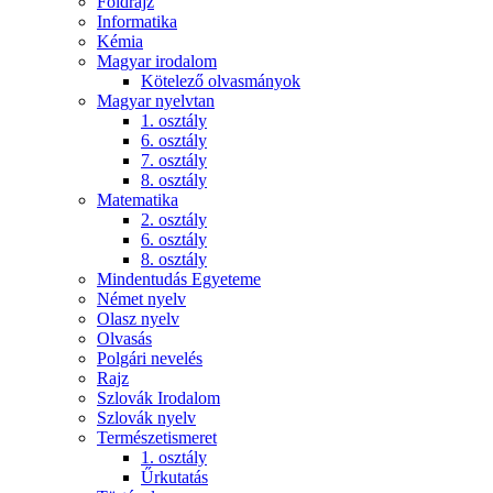
Földrajz
Informatika
Kémia
Magyar irodalom
Kötelező olvasmányok
Magyar nyelvtan
1. osztály
6. osztály
7. osztály
8. osztály
Matematika
2. osztály
6. osztály
8. osztály
Mindentudás Egyeteme
Német nyelv
Olasz nyelv
Olvasás
Polgári nevelés
Rajz
Szlovák Irodalom
Szlovák nyelv
Természetismeret
1. osztály
Űrkutatás