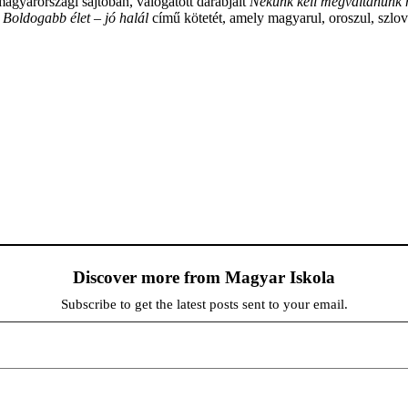
agyarországi sajtóban, válogatott darabjait
Nekünk kell megváltanunk
Boldogabb élet – jó halál
című kötetét, amely magyarul, oroszul, szlov
Discover more from Magyar Iskola
Subscribe to get the latest posts sent to your email.