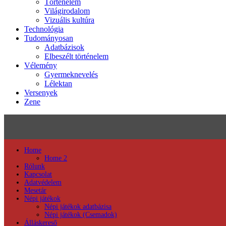
Történelem
Világirodalom
Vizuális kultúra
Technológia
Tudományosan
Adatbázisok
Elbeszélt történelem
Vélemény
Gyermeknevelés
Lélektan
Versenyek
Zene
Home
Home 2
Rólunk
Kapcsolat
Adatvédelem
Mesetár
Népi játékok
Népi játékok adatbázisa
Népi játékok (Csemadok)
Álláskereső