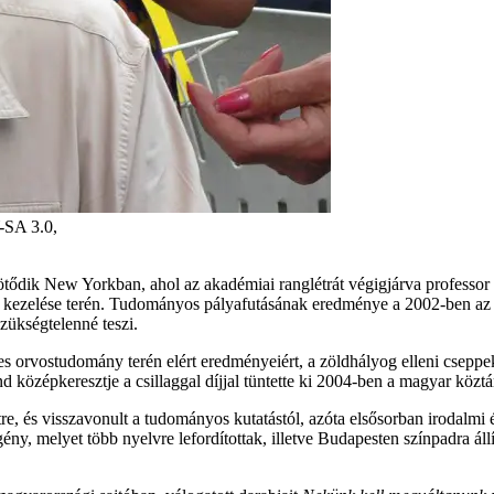
-SA 3.0,
k New Yorkban, ahol az akadémiai ranglétrát végigjárva professor eme
 és kezelése terén. Tudományos pályafutásának eredménye a 2002-ben az
zükségtelenné teszi.
es orvostudomány terén elért eredményeiért, a zöldhályog elleni csep
özépkeresztje a csillaggal díjjal tüntette ki 2004-ben a magyar köztá
, és visszavonult a tudományos kutatástól, azóta elsősorban irodalmi é
gény, melyet több nyelvre lefordítottak, illetve Budapesten színpadra áll