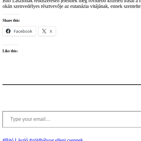
Bitó Lászlónak rendszeresen jelennek meg rövidebb közéleti írásai a m
okán szenvedélyes résztvevője az eutanázia vitájának, ennek szentelte
Share this:
Facebook
X
Like this:
Type your email…
#Bitó László
#zöldhályog elleni cseppek