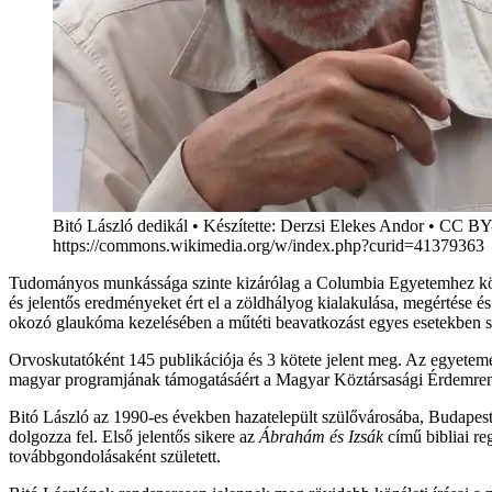
Bitó László dedikál • Készítette: Derzsi Elekes Andor • CC BY
https://commons.wikimedia.org/w/index.php?curid=41379363
Tudományos munkássága szinte kizárólag a Columbia Egyetemhez kötődi
és jelentős eredményeket ért el a zöldhályog kialakulása, megértése
okozó glaukóma kezelésében a műtéti beavatkozást egyes esetekben s
Orvoskutatóként 145 publikációja és 3 kötete jelent meg. Az egyetem
magyar programjának támogatásáért a Magyar Köztársasági Érdemrend k
Bitó László az 1990-es években hazatelepült szülővárosába, Budapestre
dolgozza fel. Első jelentős sikere az
Ábrahám és Izsák
című bibliai re
továbbgondolásaként született.