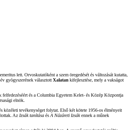
ritus lett. Orvoskutatóként a szem öregedését és változását kutatta,
 év gyógyszerének választott
Xalatan
kifejlesztése, mely a vakságot
pek felfedezéséért és a Columbia Egyetem Kelet- és Közép Központja
rsasági elnök.
s közéleti tevékenységet folytat. Első két kötete 1956-os élményeit
ítottak. Az
Izsák tanítása
és
A Názáreti Izsák
ennek a műnek