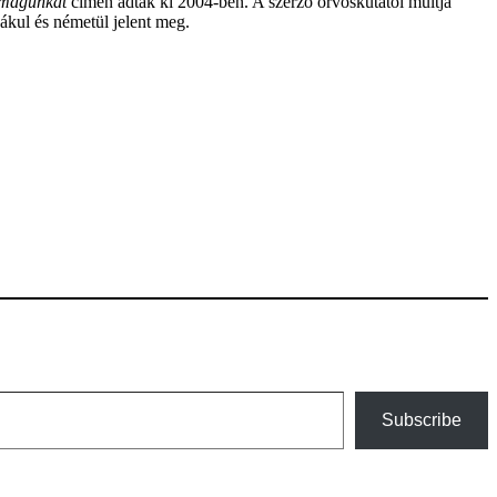
 magunkat
címen adták ki 2004-ben. A szerző orvoskutatói múltja
ákul és németül jelent meg.
Subscribe