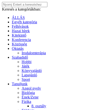
Keresés a kategóriákban:
ÁLLÁS
Egyéb kategória
Felhívások
Hazai hírek
Kitekintő
Konferencia
Közösség
Oktatás
Irodalomterápia
Szabadidő
Hobbi
Játék
Könyvajánló
Lapajánló
Sport
Tanuljunk
Angol nyelv
Biológia
Ének/Zene
Fizika
8. osztály