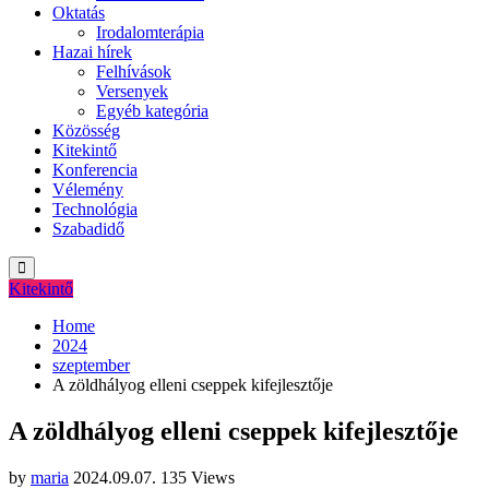
Oktatás
Irodalomterápia
Hazai hírek
Felhívások
Versenyek
Egyéb kategória
Közösség
Kitekintő
Konferencia
Vélemény
Technológia
Szabadidő
Kitekintő
Home
2024
szeptember
A zöldhályog elleni cseppek kifejlesztője
A zöldhályog elleni cseppek kifejlesztője
by
maria
2024.09.07.
135 Views