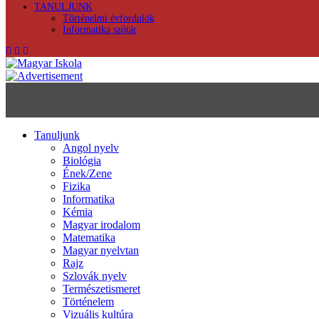
TANULJUNK
Történelmi évfordulók
Informatika szótár
Tanuljunk
Angol nyelv
Biológia
Ének/Zene
Fizika
Informatika
Kémia
Magyar irodalom
Matematika
Magyar nyelvtan
Rajz
Szlovák nyelv
Természetismeret
Történelem
Vizuális kultúra