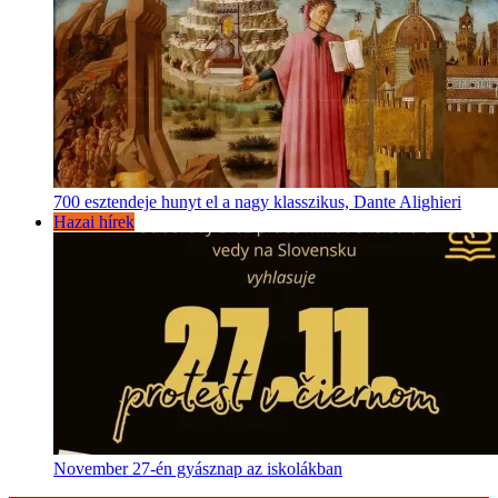
700 esztendeje hunyt el a nagy klasszikus, Dante Alighieri
Hazai hírek
November 27-én gyásznap az iskolákban