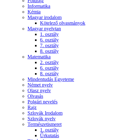
Földrajz
Informatika
Kémia
Magyar irodalom
Kötelező olvasmányok
Magyar nyelvtan
1. osztály
6. osztály
7. osztály
8. osztály
Matematika
2. osztály
6. osztály
8. osztály
Mindentudás Egyeteme
Német nyelv
Olasz nyelv
Olvasás
Polgári nevelés
Rajz
Szlovák Irodalom
Szlovák nyelv
Természetismeret
1. osztály
Űrkutatás