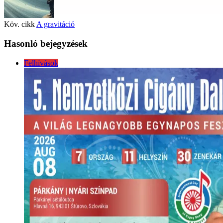
Köv. cikk
A gravitáció
Hasonló bejegyzések
Felhívások