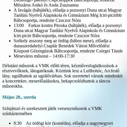
Mészáros Anikó és Anda Zsuzsanna
A favágás (bábjáték), előadja a pozsonyi Duna utcai Magyar
Tanítási Nyelvű Alapiskola és Gimnázium Még Iciri-piciribb
Bábcsoportja, rendezte Czuczor Nóra
13:00 Farkas kontra Piroska (bábjáték), előadja a pozsonyi
Duna utcai Magyar Tanítási Nyelvű Alapiskola és Gimnázium
Iciri-piciri Bábcsoportja, rendezte Czuczor Nóra
Székely asszony meg az ördög (bábos mese), előadja a
dunaszerdahelyi Csaplár Benedek Városi Művelődési
Központ Gézengúzok Bábcsoportja, rendezte Csörgei Tünde
Meseváros műsorai – 14:00-17:30
Délutáni műsorok a VMK előtti téren, kézművesfoglalkozások a
résztvevőknek, látogatóknak. Köztünk lesz a Lufibohóc, Arcfestő
lány, ugrálhattok az ugrálóvárban. Sok szeretettel várunk mindenkit
a koncertekre, meseelőadásokra, bekapcsolódhattok a táncos
műsorokba.
Május 28., szerda
Színjátszó és szerkesztett játék versenyműsorok a VMK
színháztermében
8:30 Az ördögi kör (komédia), előadja a nagymegyeri