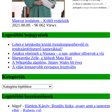
Magyar irodalom – Költői eszközök
2021.08.09.
- 96 062 Views
Legutóbbi bejegyzések
Lehet-e kémkedni közúti forgalommegfigyelő és
rendszámfelismerő kamerákkal?
Amikor elnémult a Niagara – a nap, amikor elfogyott a víz
Margaretha Zelle, a hírhedt Mata Hari
A Wikipédia alapítója, Jimmy Wales 60 éves
A világ legnagyobb egynapos fesztiválja
Kategóriák
Kategóriák
Legutóbbi hozzászólások
hágyé
-
Härtlein Károly: Brutális fizika, avagy amit a tanterem
elbír – Rubens cső