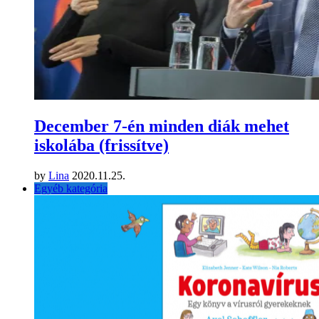
December 7-én minden diák mehet
iskolába (frissítve)
by
Lina
2020.11.25.
Egyéb kategória