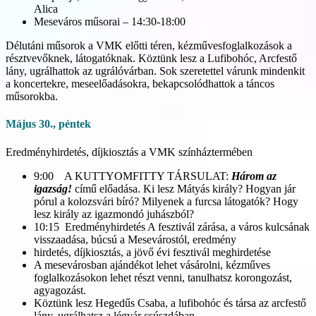
Alica
Meseváros műsorai – 14:30-18:00
Délutáni műsorok a VMK előtti téren, kézművesfoglalkozások a
résztvevőknek, látogatóknak. Köztünk lesz a Lufibohóc, Arcfestő
lány, ugrálhattok az ugrálóvárban. Sok szeretettel várunk mindenkit
a koncertekre, meseelőadásokra, bekapcsolódhattok a táncos
műsorokba.
Május 30., péntek
Eredményhirdetés, díjkiosztás a VMK színháztermében
9:00 A KUTTYOMFITTY TÁRSULAT:
Három az
igazság!
című előadása. Ki lesz Mátyás király? Hogyan jár
pórul a kolozsvári bíró? Milyenek a furcsa látogatók? Hogy
lesz király az igazmondó juhászból?
10:15 Eredményhirdetés A fesztivál zárása, a város kulcsának
visszaadása, búcsú a Mesevárostól, eredmény­
hirdetés, díjkiosztás, a jövő évi fesztivál meghirdetése
A mesevárosban ajándékot lehet vásárolni, kézműves
foglalkozásokon lehet részt venni, tanulhatsz korongozást,
agyagozást.
Köztünk lesz Hegedűs Csaba, a lufibohóc és társa az arcfestő
lány, ugrálhatsz a légvár csúszdában.