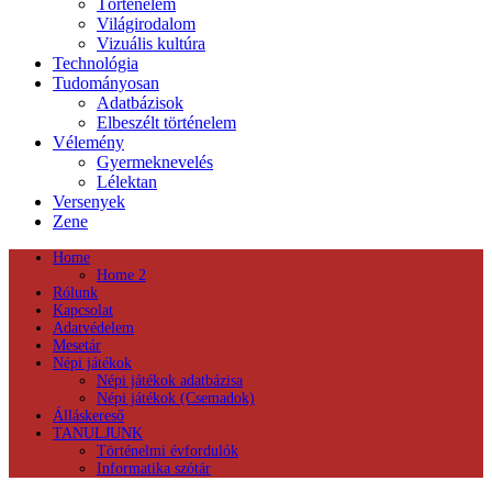
Történelem
Világirodalom
Vizuális kultúra
Technológia
Tudományosan
Adatbázisok
Elbeszélt történelem
Vélemény
Gyermeknevelés
Lélektan
Versenyek
Zene
Home
Home 2
Rólunk
Kapcsolat
Adatvédelem
Mesetár
Népi játékok
Népi játékok adatbázisa
Népi játékok (Csemadok)
Álláskereső
TANULJUNK
Történelmi évfordulók
Informatika szótár