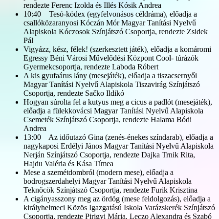
rendezte Ferenc Izolda és Illés Kósik Andrea
10:40 Tesó-kódex (egyfelvonásos céldráma), előadja a
csallóközaranyosi Kóczán Mór Magyar Tanítási Nyelvű
Alapiskola Kóczosok Színjátszó Csoportja, rendezte Zsidek
Pál
Vigyázz, kész, félek! (szerkesztett játék), előadja a komáromi
Egressy Béni Városi Művelődési Központ Cool- túrázók
Gyermekcsoportja, rendezte Laboda Róbert
A kis gyufaárus lány (mesejáték), előadja a tiszacsernyői
Magyar Tanítási Nyelvű Alapiskola Tiszavirág Színjátszó
Csoportja, rendezte Sačko Ildikó
Hogyan súrolta fel a kutyus meg a cicus a padlót (mesejáték),
előadja a fülekkovácsi Magyar Tanítási Nyelvű Alapiskola
Csemeték Színjátszó Csoportja, rendezte Halama Bódi
Andrea
13:00 Az időutazó Gina (zenés-énekes színdarab), előadja a
nagykaposi Erdélyi János Magyar Tanítási Nyelvű Alapiskola
Nerján Színjátszó Csoportja, rendezte Dajka Trnik Rita,
Hajdu Valéria és Kása Tímea
Mese a szemétdombról (modern mese), előadja a
bodrogszerdahelyi Magyar Tanítási Nyelvű Alapiskola
Teknőcök Színjátszó Csoportja, rendezte Furik Krisztina
A cigányasszony meg az ördög (mese feldolgozás), előadja a
királyhelmeci Közös Igazgatású Iskola Varázskerék Színjátszó
Csoportja, rendezte Pirigyi Mária, Leczo Alexandra és Szabó