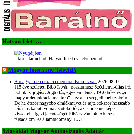
Hatvan felett …
...korhatár nélkül. Hatvan felett és hetvenen túl.
Magyar Interaktív Televízió
A magyar demokrácia mentora: Bibó István
2026.08.07.
115 éve született Bibó István, posztumusz Széchenyi-díjas író,
politikus, jogász. Jogtudós, egyetemi tanár, 1956 hőse és „a
magyar demokrácia mentora” – ez áll a szegedi mellszobrán.
De ha ötször nagyobb elmlékművet és rajta sokszor hosszabb
leírást is kapott volna az utókortól, az sem lenne képes
visszaadni igazi jelentőségét Bibó Istvánnak. Ahhoz a
társadalom- és államtudományi […]
Szlovákiai Magyar Audiovizuális Adattár