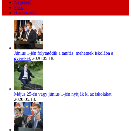
Népszerű
Friss
Hozzászólás
Június 1-jén folytatódik a tanítás, mehetnek iskolába a
gyerekek
2020.05.18.
Május 25-én vagy június 1-jén nyitják ki az iskolákat
2020.05.13.