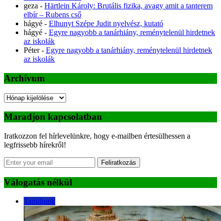
geza
-
Härtlein Károly: Brutális fizika, avagy amit a tanterem
elbír – Rubens cső
hágyé
-
Elhunyt Szépe Judit nyelvész, kutató
hágyé
-
Egyre nagyobb a tanárhiány, reménytelenül hirdetnek
az iskolák
Péter
-
Egyre nagyobb a tanárhiány, reménytelenül hirdetnek
az iskolák
Archívum
Archívum
Maradjon kapcsolatban
Iratkozzon fel hírlevelünkre, hogy e-mailben értesülhessen a
legfrissebb hírekről!
Feliratkozás
Válogatás nélkül
Tanuljunk