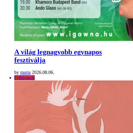
A világ legnagyobb egynapos
fesztiválja
by
maria
2026.08.06.
Felhívások