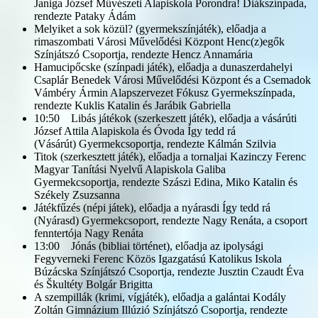
Janiga József Művészeti Alapiskola Porondra! Diákszínpada,
rendezte Pataky Ádám
Melyiket a sok közül? (gyermekszínjáték), előadja a
rimaszombati Városi Művelődési Központ Henc(z)egők
Színjátszó Csoportja, rendezte Hencz Annamária
Hamucipőcske (színpadi játék), előadja a dunaszerdahelyi
Csaplár Benedek Városi Művelődési Központ és a Csemadok
Vámbéry Ármin Alapszervezet Fókusz Gyermekszínpada,
rendezte Kuklis Katalin és Jarábik Gabriella
10:50 Libás játékok (szerkeszett játék), előadja a vásárúti
József Attila Alapiskola és Óvoda Így tedd rá
(Vásárút) Gyermekcsoportja, rendezte Kálmán Szilvia
Titok (szerkesztett játék), előadja a tornaljai Kazinczy Ferenc
Magyar Tanítási Nyelvű Alapiskola Galiba
Gyermekcsoportja, rendezte Szászi Edina, Miko Katalin és
Székely Zsuzsanna
Játékfűzés (népi játek), előadja a nyárasdi Így tedd rá
(Nyárasd) Gyermekcsoport, rendezte Nagy Renáta, a csoport
fenntertója Nagy Renáta
13:00 Jónás (bibliai történet), előadja az ipolysági
Fegyverneki Ferenc Közös Igazgatású Katolikus Iskola
Búzácska Színjátszó Csoportja, rendezte Jusztin Czaudt Éva
és Škultéty Bolgár Brigitta
A szempillák (krimi, vígjáték), előadja a galántai Kodály
Zoltán Gimnázium Illúzió Színjátszó Csoportja, rendezte