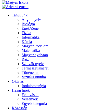
Tanuljunk
Angol nyelv
Biológia
Ének/Zene
Fizika
Informatika
Kémia
Magyar irodalom
Matematika
Magyar nyelvtan
Rajz
Szlovák nyelv
Természetismeret
Történelem
Vizuális kultúra
Oktatás
Irodalomterápia
Hazai hírek
Felhívások
Versenyek
Egyéb kategória
Közösség