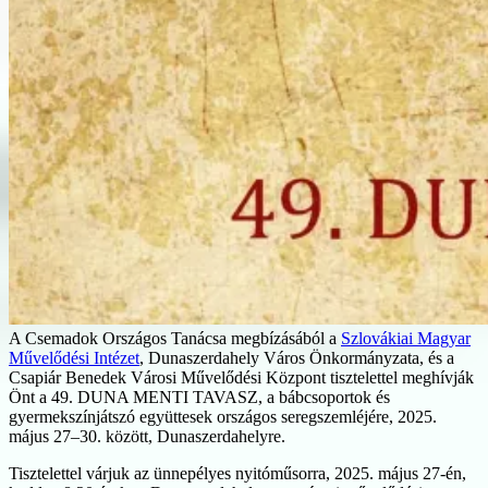
A Csemadok Országos Tanácsa megbízásából a
Szlovákiai Magyar
Művelődési Intézet
, Dunaszerdahely Város Önkormányzata, és a
Csapiár Benedek Városi Művelődési Központ tisztelettel meghívják
Önt a 49. DUNA MENTI TAVASZ, a bábcsoportok és
gyermekszínjátszó együttesek országos seregszemléjére, 2025.
május 27–30. között, Dunaszerdahelyre.
Tisztelettel várjuk az ünnepélyes nyitóműsorra, 2025. május 27-én,