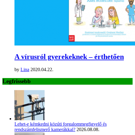
A vírusról gyerekeknek – érthetően
by
Lina
2020.04.22.
Legfrissebb
Lehet-e kémkedni közúti forgalommegfigyelő és
rendszámfelismerő kamerákkal?
2026.08.08.