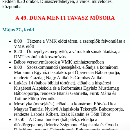
kedden 8.20 órakor, Dunaszerdahelyen, a városi művelődési
központba.
A 49. DUNA MENTI TAVASZ
MŰSORA
Május 27., kedd
8:00 Térzene a VMK előtti téren, a szereplők felvonulása a
VMK előtt
8:20 Ünnepélyes megnyitó, a város kulcsának átadása, a
DMT szobrának koszorúzása
Bábos versenyműsorok a VMK színháztermében
9:00 Szöszkommandó (mesejáték), előadja a komáromi
Marianum Egyházi Iskolaközpot Óperencia Bábcsoportja,
rendezte Gazdag Nagy Anikó és Gombás Anikó
Lukács 14 (bábos bibliai történet), előadja a kisgéresi
Kisgéresi Alapiskola és a Református Egyház Mustármag
Bábcsoportja, rendezte Blanár Gabriella, Furik Mária és
Tóthné Fülöp Veronika
Mosolyka (mesejáték), előadja a komáromi Eötvös Utcai
Magyar Tanítási Nyelvű Alapiskola Tekergők Bábcsoportja,
rendezte Laboda Róbert, Izsák Katalin és Tóth Tibor
10:50 A Duna tündérei (bábjáték), előadja a
diósförgepatonyi Móricz Zsigmond Alapiskola és Óvoda
Diósförge- patonyi Csipcsirippek Bábcsoportja, rendezte