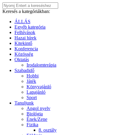
Keresés a kategóriákban:
ÁLLÁS
Egyéb kategória
Felhívások
Hazai hírek
Kitekintő
Konferencia
Közösség
Oktatás
Irodalomterápia
Szabadidő
Hobbi
Játék
Könyvajánló
Lapajánló
Sport
Tanuljunk
Angol nyelv
Biológia
Ének/Zene
Fizika
8. osztály