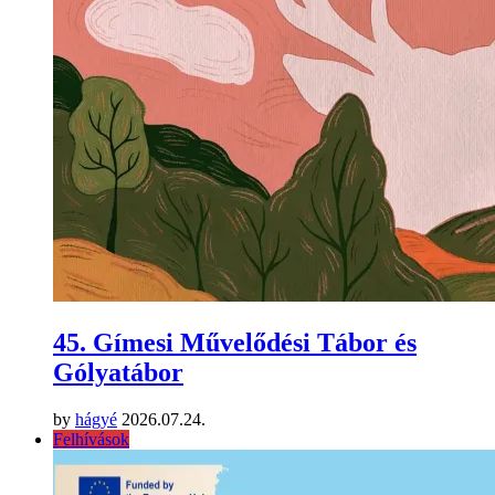
45. Gímesi Művelődési Tábor és
Gólyatábor
by
hágyé
2026.07.24.
Felhívások