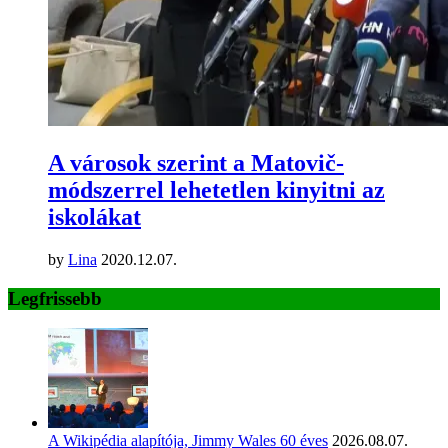
A városok szerint a Matovič-
módszerrel lehetetlen kinyitni az
iskolákat
by
Lina
2020.12.07.
Legfrissebb
A Wikipédia alapítója, Jimmy Wales 60 éves
2026.08.07.