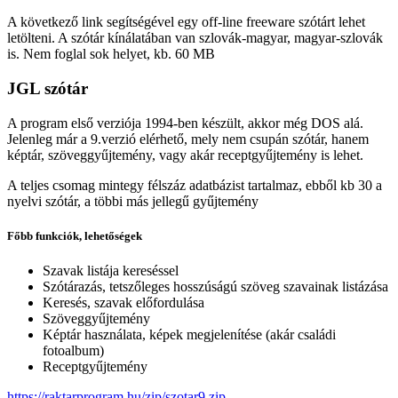
A következő link segítségével egy off-line freeware szótárt lehet
letölteni. A szótár kínálatában van szlovák-magyar, magyar-szlovák
is. Nem foglal sok helyet, kb. 60 MB
JGL szótár
A program első verziója 1994-ben készült, akkor még DOS alá.
Jelenleg már a 9.verzió elérhető, mely nem csupán szótár, hanem
képtár, szöveggyűjtemény, vagy akár receptgyűjtemény is lehet.
A teljes csomag mintegy félszáz adatbázist tartalmaz, ebből kb 30 a
nyelvi szótár, a többi más jellegű gyűjtemény
Főbb funkciók, lehetőségek
Szavak listája kereséssel
Szótárazás, tetszőleges hosszúságú szöveg szavainak listázása
Keresés, szavak előfordulása
Szöveggyűjtemény
Képtár használata, képek megjelenítése (akár családi
fotoalbum)
Receptgyűjtemény
https://raktarprogram.hu/zip/szotar9.zip