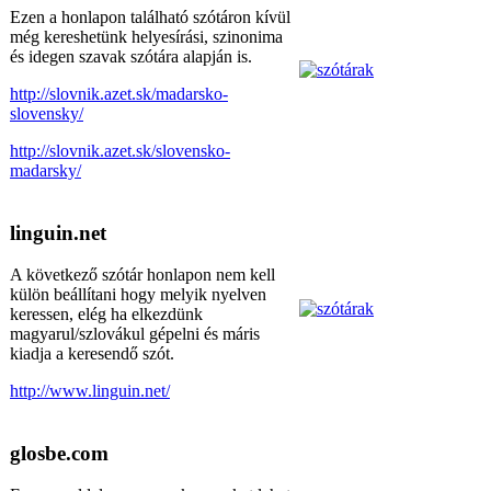
Ezen a honlapon található szótáron kívül
még kereshetünk helyesírási, szinonima
és idegen szavak szótára alapján is.
http://slovnik.azet.sk/madarsko-
slovensky/
http://slovnik.azet.sk/slovensko-
madarsky/
linguin.net
A következő szótár honlapon nem kell
külön beállítani hogy melyik nyelven
keressen, elég ha elkezdünk
magyarul/szlovákul gépelni és máris
kiadja a keresendő szót.
http://www.linguin.net/
glosbe.com