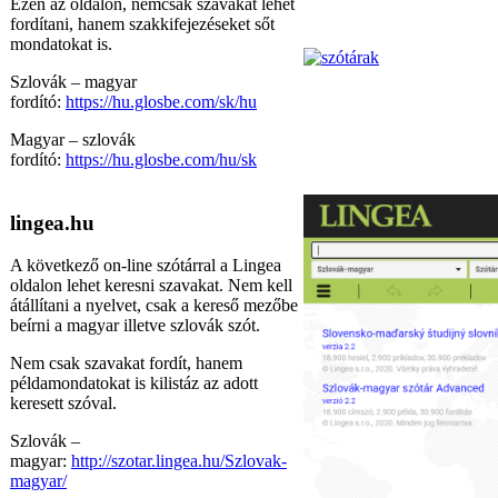
Ezen az oldalon, nemcsak szavakat lehet
fordítani, hanem szakkifejezéseket sőt
mondatokat is.
Szlovák – magyar
fordító:
https://hu.glosbe.com/sk/hu
Magyar – szlovák
fordító:
https://hu.glosbe.com/hu/sk
lingea.hu
A következő on-line szótárral a Lingea
oldalon lehet keresni szavakat. Nem kell
átállítani a nyelvet, csak a kereső mezőbe
beírni a magyar illetve szlovák szót.
Nem csak szavakat fordít, hanem
példamondatokat is kilistáz az adott
keresett szóval.
Szlovák –
magyar:
http://szotar.lingea.hu/Szlovak-
magyar/