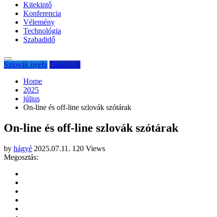
Kitekintő
Konferencia
Vélemény
Technológia
Szabadidő
Szlovák nyelv
Tanuljunk
Home
2025
július
On-line és off-line szlovák szótárak
On-line és off-line szlovák szótárak
by
hágyé
2025.07.11.
120 Views
Megosztás: