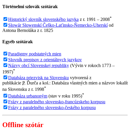
Történelmi szlovák szótárak
*
Historický slovník slovenského jazyka
z r. 1991 – 2008
Slowár Slowenskí Češko-Laťinsko-Ňemecko-Uherskí
od
Antona Bernoláka z r. 1825
Egyéb szótárak
Paradigmy podstatných mien
Slovník prepisov z orientálnych jazykov
Názvy obcí Slovenskej republiky
(Vývin v rokoch 1773 –
*
1997)
Databáza priezvisk na Slovensku
vytvorená z
publikácie
P.
Ďurča a kol.: Databáza vlastných mien a názvov lokalít
*
na Slovensku z r. 1998
*
Databáza urbanoným
(stav v roku 1995)
Frázy z paralelného slovensko-francúzskeho korpusu
Frázy z paralelného slovensko-českého korpusu
Offline szótár