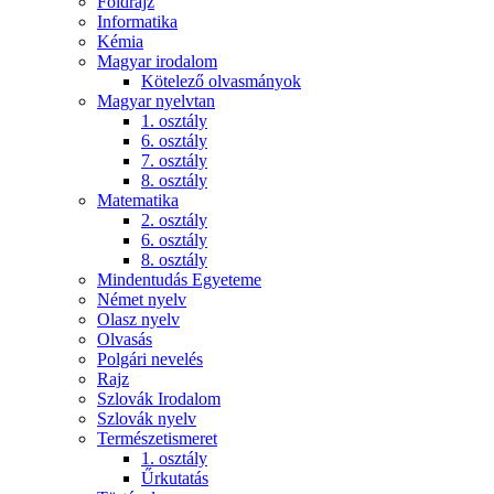
Földrajz
Informatika
Kémia
Magyar irodalom
Kötelező olvasmányok
Magyar nyelvtan
1. osztály
6. osztály
7. osztály
8. osztály
Matematika
2. osztály
6. osztály
8. osztály
Mindentudás Egyeteme
Német nyelv
Olasz nyelv
Olvasás
Polgári nevelés
Rajz
Szlovák Irodalom
Szlovák nyelv
Természetismeret
1. osztály
Űrkutatás