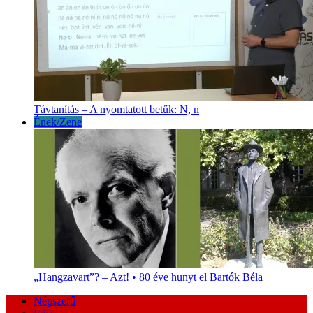
Távtanítás – A nyomtatott betűk: N, n
Ének/Zene
„Hangzavart”? – Azt! • 80 éve hunyt el Bartók Béla
Népszerű