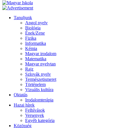
Tanuljunk
Angol nyelv
Biológia
Ének/Zene
Fizika
Informatika
Kémia
Magyar irodalom
Matematika
Magyar nyelvtan
Rajz
Szlovák nyelv
Természetismeret
Történelem
Vizuális kultúra
Oktatás
Irodalomterápia
Hazai hírek
Felhívások
Versenyek
Egyéb kategória
Közösség