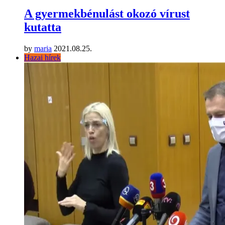
A gyermekbénulást okozó vírust
kutatta
by
maria
2021.08.25.
Hazai hírek