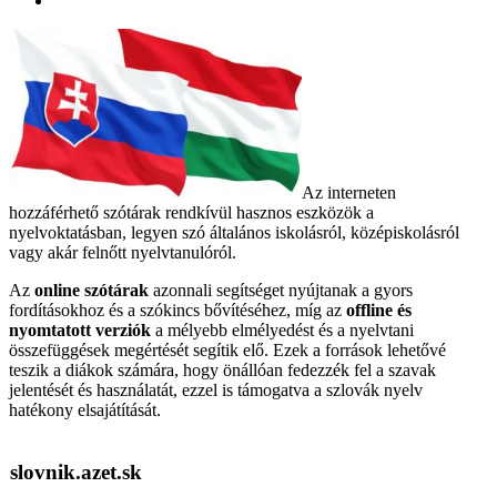
Az interneten
hozzáférhető szótárak rendkívül hasznos eszközök a
nyelvoktatásban, legyen szó általános iskolásról, középiskolásról
vagy akár felnőtt nyelvtanulóról.
Az
online szótárak
azonnali segítséget nyújtanak a gyors
fordításokhoz és a szókincs bővítéséhez, míg az
offline és
nyomtatott verziók
a mélyebb elmélyedést és a nyelvtani
összefüggések megértését segítik elő. Ezek a források lehetővé
teszik a diákok számára, hogy önállóan fedezzék fel a szavak
jelentését és használatát, ezzel is támogatva a szlovák nyelv
hatékony elsajátítását.
slovnik.azet.sk