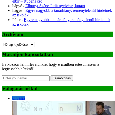
elbír – Rubens cső
hágyé
-
Elhunyt Szépe Judit nyelvész, kutató
hágyé
-
Egyre nagyobb a tanárhiány, reménytelenül hirdetnek
az iskolák
Péter
-
Egyre nagyobb a tanárhiány, reménytelenül hirdetnek
az iskolák
Archívum
Archívum
Maradjon kapcsolatban
Iratkozzon fel hírlevelünkre, hogy e-mailben értesülhessen a
legfrissebb hírekről!
Feliratkozás
Válogatás nélkül
Olvasás