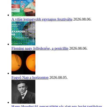
A világ legnagyobb egynapos fesztiválja
2026.08.06.
Fleming nagy felfedezése, a penicillin
2026.08.06.
Fogyó Nap a horizonton
2026.08.05.
Harry Houdini 91 percet töltött víz alatt egy lezárt tartályban