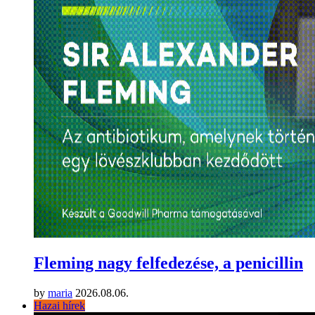
Fleming nagy felfedezése, a penicillin
by
maria
2026.08.06.
Hazai hírek