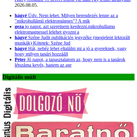
2026.08.05.
hágyé
Üdv. Nem lehet. Milyen berendezés lenne az a
"mikrohullámú elektromágnes"? A mik
geza
jo napot. azt szeretnem kerdezni.mikrohullamu
elektromagnessel lelehet gyozni a
hágyé
Szépe Judit publikációs jegyzéke (megjelent lektorált
munkák) Kötetek: Szépe Jud
hágyé
Hát, nehéz lehet eltalálni mi a jó a gyereknek, vagy
hogy milyen tanári hozzááll
Péter
Jó napot, a tapasztalatom az, hogy nem is a tanárok
létszáma kevés, hanem az agr
Digitális múlt