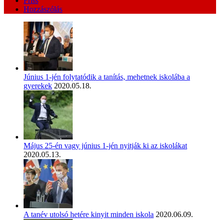
Friss
Hozzászólás
Június 1-jén folytatódik a tanítás, mehetnek iskolába a
gyerekek
2020.05.18.
Május 25-én vagy június 1-jén nyitják ki az iskolákat
2020.05.13.
A tanév utolsó hetére kinyit minden iskola
2020.06.09.