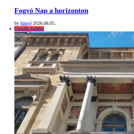
Fogyó Nap a horizonton
by
hágyé
2026.08.05.
Vizuális kultúra