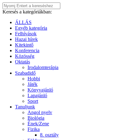
Keresés a kategóriákban:
ÁLLÁS
Egyéb kategória
Felhívások
Hazai hírek
Kitekintő
Konferencia
Közösség
Oktatás
Irodalomterápia
Szabadidő
Hobbi
Játék
Könyvajánló
Lapajánló
Sport
Tanuljunk
Angol nyelv
Biológia
Ének/Zene
Fizika
8. osztály