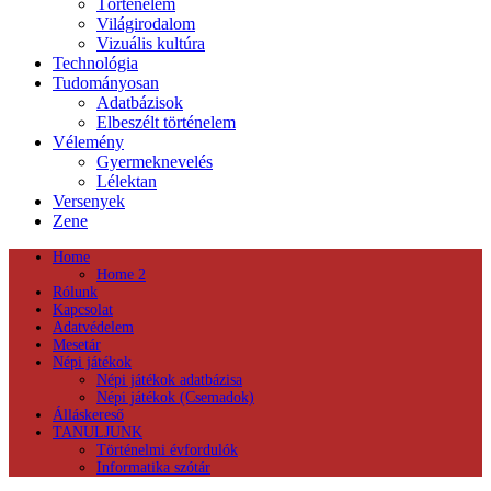
Történelem
Világirodalom
Vizuális kultúra
Technológia
Tudományosan
Adatbázisok
Elbeszélt történelem
Vélemény
Gyermeknevelés
Lélektan
Versenyek
Zene
Home
Home 2
Rólunk
Kapcsolat
Adatvédelem
Mesetár
Népi játékok
Népi játékok adatbázisa
Népi játékok (Csemadok)
Álláskereső
TANULJUNK
Történelmi évfordulók
Informatika szótár