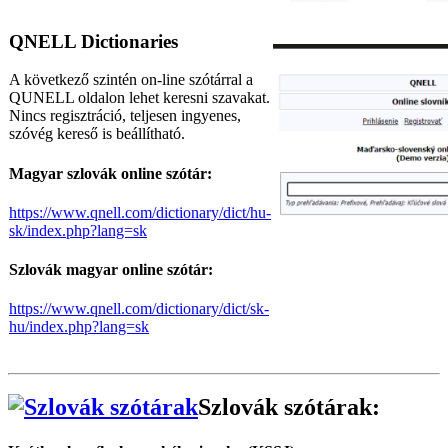
QNELL Dictionaries
A következő szintén on-line szótárral a
QUNELL oldalon lehet keresni szavakat.
Nincs regisztráció, teljesen ingyenes,
szóvég kereső is beállítható.
Magyar szlovák online szótár:
https://www.qnell.com/dictionary/dict/hu-
sk/index.php?lang=sk
Szlovák magyar online szótár:
https://www.qnell.com/dictionary/dict/sk-
hu/index.php?lang=sk
Szlovák szótárak: