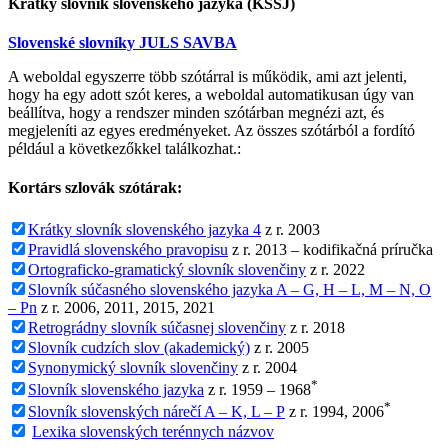
Krátky slovník slovenského jazyka (KSSJ)
Slovenské slovníky JULS SAVBA
A weboldal egyszerre több szótárral is működik, ami azt jelenti,
hogy ha egy adott szót keres, a weboldal automatikusan úgy van
beállítva, hogy a rendszer minden szótárban megnézi azt, és
megjeleníti az egyes eredményeket. Az összes szótárból a fordító
például a következőkkel találkozhat.:
Kortárs szlovák szótárak:
Krátky slovník slovenského jazyka 4
z r. 2003
Pravidlá slovenského pravopisu
z r. 2013 – kodifikačná príručka
Ortograficko-gramatický slovník slovenčiny
z r. 2022
Slovník súčasného slovenského jazyka A – G, H – L, M – N, O
– Pn
z r. 2006, 2011, 2015, 2021
Retrográdny slovník súčasnej slovenčiny
z r. 2018
Slovník cudzích slov (akademický)
z r. 2005
Synonymický slovník slovenčiny
z r. 2004
*
Slovník slovenského jazyka
z r. 1959 – 1968
*
Slovník slovenských nárečí A – K, L – P
z r. 1994, 2006
Lexika slovenských terénnych názvov