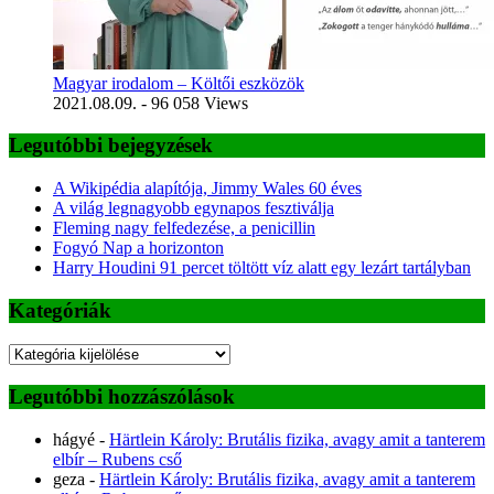
Magyar irodalom – Költői eszközök
2021.08.09.
- 96 058 Views
Legutóbbi bejegyzések
A Wikipédia alapítója, Jimmy Wales 60 éves
A világ legnagyobb egynapos fesztiválja
Fleming nagy felfedezése, a penicillin
Fogyó Nap a horizonton
Harry Houdini 91 percet töltött víz alatt egy lezárt tartályban
Kategóriák
Kategóriák
Legutóbbi hozzászólások
hágyé
-
Härtlein Károly: Brutális fizika, avagy amit a tanterem
elbír – Rubens cső
geza
-
Härtlein Károly: Brutális fizika, avagy amit a tanterem