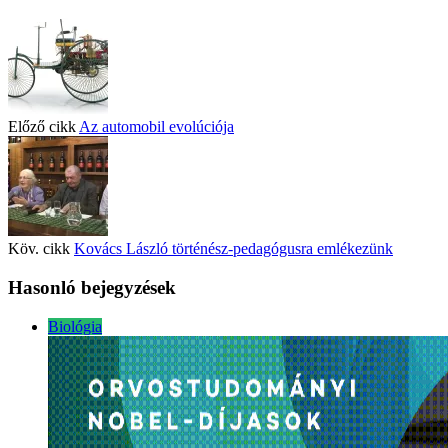
Előző cikk
Az automobil evolúciója
Köv. cikk
Kovács László történész-pedagógusra emlékezünk
Hasonló bejegyzések
Biológia