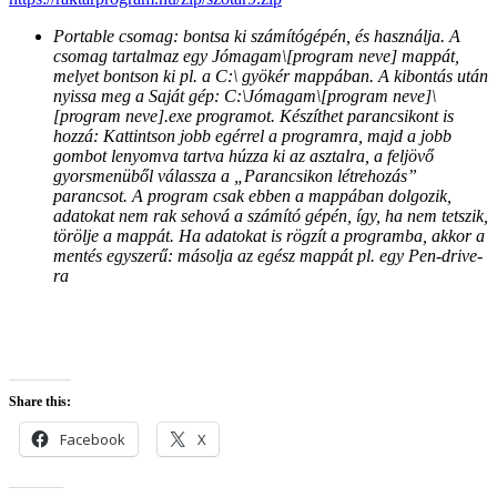
Portable csomag: bontsa ki számítógépén, és használja. A
csomag tartalmaz egy Jómagam\[program neve] mappát,
melyet bontson ki pl. a C:\ gyökér mappában. A kibontás után
nyissa meg a Saját gép: C:\Jómagam\[program neve]\
[program neve].exe programot. Készíthet parancsikont is
hozzá: Kattintson jobb egérrel a programra, majd a jobb
gombot lenyomva tartva húzza ki az asztalra, a feljövő
gyorsmenüből válassza a „Parancsikon létrehozás”
parancsot. A program csak ebben a mappában dolgozik,
adatokat nem rak sehová a számító gépén, így, ha nem tetszik,
törölje a mappát. Ha adatokat is rögzít a programba, akkor a
mentés egyszerű: másolja az egész mappát pl. egy Pen-drive-
ra
Share this:
Facebook
X