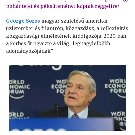
pohár tejet és péksüteményt kaptak reggelire?
George Soros
magyar születésű amerikai
üzletember és filantróp, közgazdász, a reflexivitás
közgazdasági elméletének kidolgozója. 2020-ban
a Forbes őt nevezte a világ „legnagylelkűbb
adományozójának”.