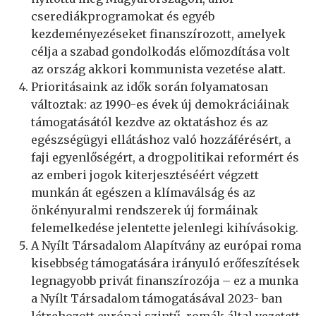
cserediákprogramokat és egyéb
kezdeményezéseket finanszírozott, amelyek
célja a szabad gondolkodás előmozdítása volt
az ország akkori kommunista vezetése alatt.
Prioritásaink az idők során folyamatosan
változtak: az 1990-es évek új demokráciáinak
támogatásától kezdve az oktatáshoz és az
egészségügyi ellátáshoz való hozzáférésért, a
faji egyenlőségért, a drogpolitikai reformért és
az emberi jogok kiterjesztéséért végzett
munkán át egészen a klímaválság és az
önkényuralmi rendszerek új formáinak
felemelkedése jelentette jelenlegi kihívásokig.
A Nyílt Társadalom Alapítvány az európai roma
kisebbség támogatására irányuló erőfeszítések
legnagyobb privát finanszírozója – ez a munka
a Nyílt Társadalom támogatásával 2023- ban