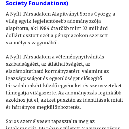
Society Foundations)
A Nyílt Társadalom Alapítványt Soros György, a
világ egyik legjelentősebb adományozója
alapította, aki 1984 óta több mint 32 milliárd
dollárt osztott szét a pénzpiacokon szerzett
személyes vagyonából.
A Nyílt Társadalom a véleménynyilvánítás
szabadságáért, az átláthatóságért, az
elszámoltatható kormányzatért, valamint az
igazságosságot és egyenlőséget elősegítő
társadalmakért küzdő egyéneket és szervezeteket
támogatja világszerte. Az adományozás leginkább
azokhoz jut el, akiket pusztán az identitásuk miatt
ér hátrányos megkülönböztetés.
Soros személyesen tapasztalta meg az
intoleranciát. 1930-ban született Magyarországon,