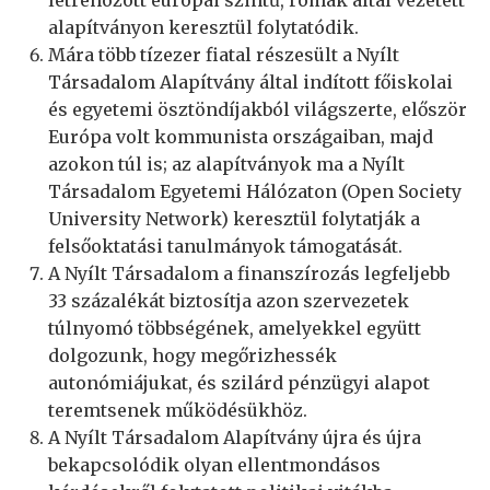
létrehozott európai szintű, romák által vezetett
alapítványon keresztül folytatódik.
Mára több tízezer fiatal részesült a Nyílt
Társadalom Alapítvány által indított főiskolai
és egyetemi ösztöndíjakból világszerte, először
Európa volt kommunista országaiban, majd
azokon túl is; az alapítványok ma a Nyílt
Társadalom Egyetemi Hálózaton (Open Society
University Network) keresztül folytatják a
felsőoktatási tanulmányok támogatását.
A Nyílt Társadalom a finanszírozás legfeljebb
33 százalékát biztosítja azon szervezetek
túlnyomó többségének, amelyekkel együtt
dolgozunk, hogy megőrizhessék
autonómiájukat, és szilárd pénzügyi alapot
teremtsenek működésükhöz.
A Nyílt Társadalom Alapítvány újra és újra
bekapcsolódik olyan ellentmondásos