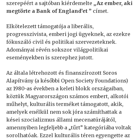
szerepéért a sajtóban kiérdemelte
„Az ember, aki
megtörte a Bank of England’et ”
címet.
Elkötelezett támogatója a liberális,
progresszivista, emberi jogi ügyeknek, az ezekre
fókuszáló civil és politikai szervezeteknek.
Adományai révén sokszor világpolitikai
eseményekben is szerephez jutott.
Az általa létrehozott és finanszírozott Soros
Alapítvány (a későbbi Open Society Foundations)
az 1980-as években a keleti blokk országaiban,
köztük Magyarországon számos embert, alkotói
műhelyt, kulturális terméket támogatott, akik,
amelyek enélkül nem sok jóra számíthattak a
kései szocializmus állami mecenatúrájától,
amennyiben legfeljebb a „tűrt” kategóriába voltak
sorolhatóak. Ezzel kulturális téren egyengette az