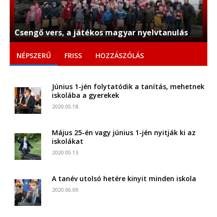
Csengő vers, a játékos magyar nyelvtanulás
NÉPSZERŰ
FRISS
HOZZÁSZÓLÁS
Június 1-jén folytatódik a tanítás, mehetnek
iskolába a gyerekek
2020.05.18.
Május 25-én vagy június 1-jén nyitják ki az
iskolákat
2020.05.13.
A tanév utolsó hetére kinyit minden iskola
2020.06.09.