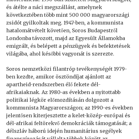
és átélte a náci megszállást, amelynek
következtében több mint 500 000 magyarországi
zsidót gyilkoltak meg. 1947-ben, a kommunista
hatalomátvételt követően, Soros Budapestről
Londonba távozott, majd az Egyesült Államokba
emigrált, és belépett a pénzügyek és befektetések
világába, ahol későbbi vagyonát is szerezte.
Soros nemzetközi filantróp tevékenységét 1979-
ben kezdte, amikor ösztöndíjat ajánlott az
apartheid-rendszerben élő fekete dél-
afrikaiaknak. Az 1980-as években a nyitottabb
politikai légkör előmozdításán dolgozott a
kommunista Magyarországon; az 1990-es években
jelentősen kiterjesztette a kelet-közép-európai és
dél-afrikai feltörekvő demokráciák támogatását; a
délszláv háború idején humanitárius segélyek
finanszírozását vállalta többek között az