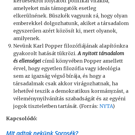
kérdésekről folytatott politikai vitákba,
amelyeket más támogatók esetleg
elkerülnének. Büszkék vagyunk rá, hogy olyan
emberekkel dolgozhatunk, akiket a társadalom
egyszerűen azért közösít ki, mert olyanok,
amilyenek.
Nevünk Karl Popper filozófiájának alapítónkra
gyakorolt hatását tükrözi.
A nyitott társadalom
és ellenségei
című könyvében Popper amellett
érvel, hogy egyetlen filozófia vagy ideológia
sem az igazság végső bírája, és hogy a
társadalmak csak akkor virágozhatnak, ha
lehetővé teszik a demokratikus kormányzást, a
véleménynyilvánítás szabadságát és az egyéni
jogok tiszteletben tartását. (Forrás:
NYTA
)
Kapcsolódó:
Mit adtak nekünk Sorosék?