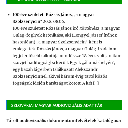
100 éve született Rózsás János, „a magyar
Szolzsenyicin”
2026.08.06.
100 éve született Rózsás János író, történész, a magyar
Gulag-foglyok krónikása, aki (Lengyel József íróhoz
hasonlóan) „a magyar Szolzsenyicin”-ként is
emlegettek. Rózsás János, a magyar Gulág-irodalom
legjelentősebb alkotója mindössze 18 éves volt, amikor
szovjet hadifogságba került. Egyik „állomáshelyén”,
egy kazah lágerben találkozott Alekszandr
Szolzsenyicinnel, akivel három évig tartó közös
fogságuk idején barátságot kötött. A két […]
SZLOVÁKIAI MAGYAR AUDIOVIZUÁLIS ADATTÁR
Tárolt audiovizuális dokumentumfelvételek katalógusa