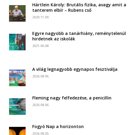
Härtlein Károly: Brutális fizika, avagy amit a
tanterem elbír – Rubens cső
2020.11.09.
Egyre nagyobb a tanárhiány, reménytelenül
hirdetnek az iskolák
2021.06.08.
A világ legnagyobb egynapos fesztiválja
2026.08.06.
Fleming nagy felfedezése, a penicillin
2026.08.06.
Fogyó Nap a horizonton
2026.08.05.