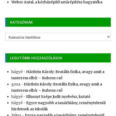
Weber Antal, a kórházépítő sztárépítész hagyatéka
KATEGÓRIÁK
Kategóriák
LEGUTÓBBI HOZZÁSZÓLÁSOK
hágyé
-
Härtlein Károly: Brutális fizika, avagy amit a
tanterem elbír – Rubens cső
geza
-
Härtlein Károly: Brutális fizika, avagy amit a
tanterem elbír – Rubens cső
hágyé
-
Elhunyt Szépe Judit nyelvész, kutató
hágyé
-
Egyre nagyobb a tanárhiány, reménytelenül
hirdetnek az iskolák
Péter
-
Egyre nagyobb a tanárhiány, reménytelenül