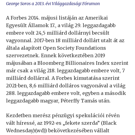
George Soros a 2013. évi Világgazdasági Fórumon
A Forbes 2014. májusi listáján az Amerikai
Egyesült Államok 17., a világ 29. leggazdagabb
embere volt 24,5 milliárd dollárnyi becsült
vagyonnal. 2017-ben 18 milliárd dollárt utalt át az
általa alapított Open Society Foundations
szervezetnek. Ennek következtében 2019
májusában a Bloomberg Billionaires Index szerint
már csak a világ 218. leggazdagabb embere volt, 7
milliárd dollárral. A Forbes kimutatása szerint
2021-ben, 8,6 milliárd dolláros vagyonával a világ
288. leggazdagabb embere volt, egyben a második
leggazdagabb magyar, Péterffy Tamás után.
Kezdetben merész pénzügyi spekulációi révén
vált híressé, az 1992-es „fekete szerda” (Black
Wednesday)(wd)) bekövetkezésében vállalt