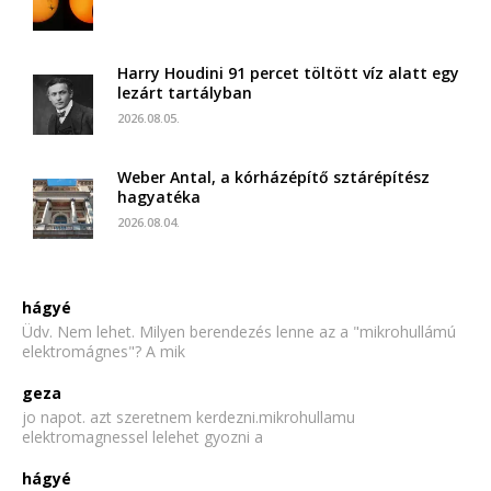
Harry Houdini 91 percet töltött víz alatt egy
lezárt tartályban
2026.08.05.
Weber Antal, a kórházépítő sztárépítész
hagyatéka
2026.08.04.
hágyé
Üdv. Nem lehet. Milyen berendezés lenne az a "mikrohullámú
elektromágnes"? A mik
geza
jo napot. azt szeretnem kerdezni.mikrohullamu
elektromagnessel lelehet gyozni a
hágyé