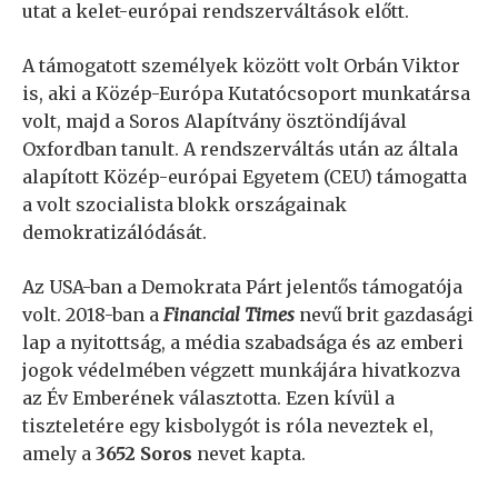
utat a kelet-európai rendszerváltások előtt.
A támogatott személyek között volt Orbán Viktor
is, aki a Közép-Európa Kutatócsoport munkatársa
volt, majd a Soros Alapítvány ösztöndíjával
Oxfordban tanult. A rendszerváltás után az általa
alapított Közép-európai Egyetem (CEU) támogatta
a volt szocialista blokk országainak
demokratizálódását.
Az USA-ban a Demokrata Párt jelentős támogatója
volt. 2018-ban a
Financial Times
nevű brit gazdasági
lap a nyitottság, a média szabadsága és az emberi
jogok védelmében végzett munkájára hivatkozva
az Év Emberének választotta. Ezen kívül a
tiszteletére egy kisbolygót is róla neveztek el,
amely a
3652 Soros
nevet kapta.