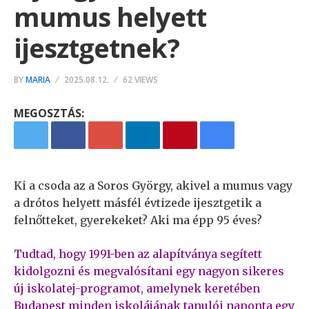
mumus helyett
ijesztgetnek?
BY
MARIA
2025.08.12.
62 VIEWS
MEGOSZTÁS:
Ki a csoda az a Soros György, akivel a mumus vagy
a drótos helyett másfél évtizede ijesztgetik a
felnőtteket, gyerekeket? Aki ma épp 95 éves?
Tudtad, hogy 1991-ben az alapítványa segített
kidolgozni és megvalósítani egy nagyon sikeres
új iskolatej-programot, amelynek keretében
Budapest minden iskolájának tanulói naponta egy