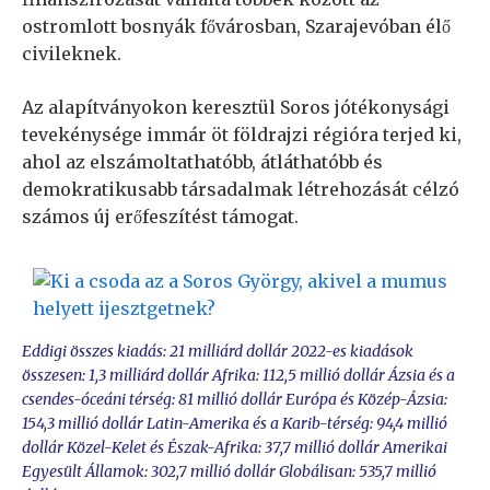
ostromlott bosnyák fővárosban, Szarajevóban élő
civileknek.
Az alapítványokon keresztül Soros jótékonysági
tevekénysége immár öt földrajzi régióra terjed ki,
ahol az elszámoltathatóbb, átláthatóbb és
demokratikusabb társadalmak létrehozását célzó
számos új erőfeszítést támogat.
Eddigi összes kiadás: 21 milliárd dollár 2022-es kiadások
összesen: 1,3 milliárd dollár Afrika: 112,5 millió dollár Ázsia és a
csendes-óceáni térség: 81 millió dollár Európa és Közép-Ázsia:
154,3 millió dollár Latin-Amerika és a Karib-térség: 94,4 millió
dollár Közel-Kelet és Észak-Afrika: 37,7 millió dollár Amerikai
Egyesült Államok: 302,7 millió dollár Globálisan: 535,7 millió