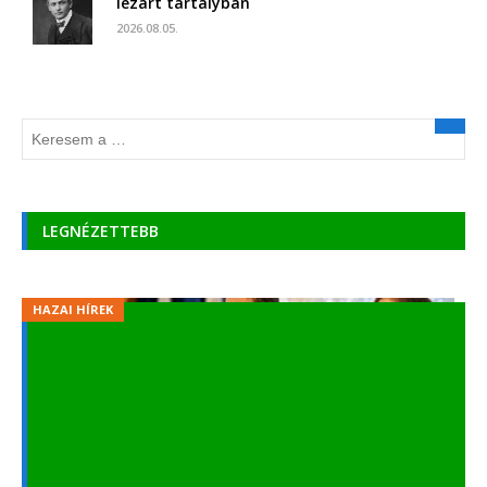
lezárt tartályban
2026.08.05.
LEGNÉZETTEBB
HAZAI HÍREK
Június 1-jén folytatódik a tanítás, mehetnek
iskolába a gyerekek