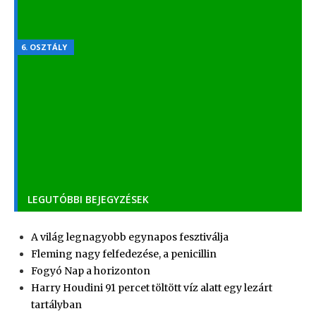
2020.05.18.
- 119 204 VIEWS
6. OSZTÁLY
Magyar irodalom – Költői eszközök
2021.08.09.
- 96 058 VIEWS
LEGUTÓBBI BEJEGYZÉSEK
A világ legnagyobb egynapos fesztiválja
Fleming nagy felfedezése, a penicillin
Fogyó Nap a horizonton
Harry Houdini 91 percet töltött víz alatt egy lezárt
tartályban