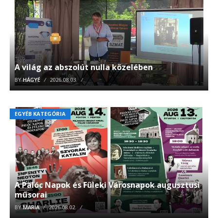
A világ az abszolút nulla közelében
BY
HÁGYÉ
2026.08.03.
EGYÉB KATEGÓRIA
A Palóc Napok és Füleki Városnapok augusztusi
műsorai
BY
MARIA
2026.08.02.