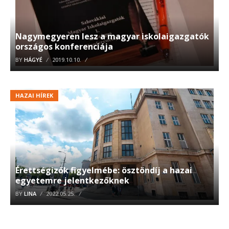
Nagymegyeren lesz a magyar iskolaigazgatók
országos konferenciája
BY
HÁGYÉ
2019.10.10.
HAZAI HÍREK
Érettségizők figyelmébe: ösztöndíj a hazai
egyetemre jelentkezőknek
BY
LINA
2022.05.25.