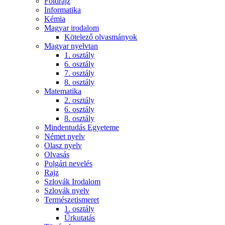
Földrajz
Informatika
Kémia
Magyar irodalom
Kötelező olvasmányok
Magyar nyelvtan
1. osztály
6. osztály
7. osztály
8. osztály
Matematika
2. osztály
6. osztály
8. osztály
Mindentudás Egyeteme
Német nyelv
Olasz nyelv
Olvasás
Polgári nevelés
Rajz
Szlovák Irodalom
Szlovák nyelv
Természetismeret
1. osztály
Űrkutatás