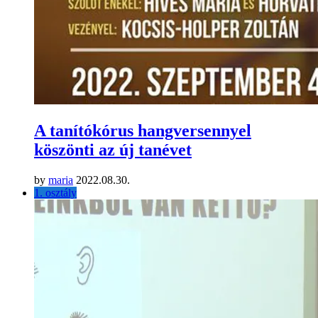
A tanítókórus hangversennyel
köszönti az új tanévet
by
maria
2022.08.30.
1. osztály