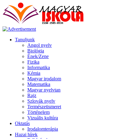
Tanuljunk
Angol nyelv
Biológia
Ének/Zene
Fizika
Informatika
Kémia
Magyar irodalom
Matematika
Magyar nyelvtan
Rajz
Szlovák nyelv
Természetismeret
Történelem
Vizuális kultúra
Oktatás
Irodalomterápia
Hazai hírek