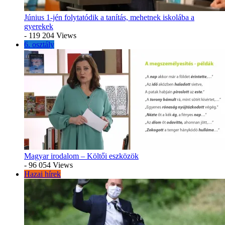
Június 1-jén folytatódik a tanítás, mehetnek iskolába a
gyerekek
- 119 204 Views
6. osztály
Magyar irodalom – Költői eszközök
- 96 054 Views
Hazai hírek