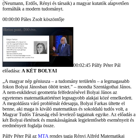
(Neumann, Erdős, Rényi és társaik) a magyar kutatók alapvetően
formálták a modern tudományt.
00:00:00 Páles Zsolt köszöntője
00:02:45 Pálfy Péter Pál
előadása:
A KÉT BOLYAI
„A magyar nép géniusza – a tudomány területén – a legmagasabb
fokon Bolyai Jánosban öltött testet.” – mondta Szentágothai János.
A nem-euklideszi geometria felfedezésével Bolyai János az
egyetemes matematikatörténet legnagyobb alakjai közé emelkedett.
A megoldásra váró problémát édesapja, Bolyai Farkas ültette el
benne, aki maga is kiváló matematikus és sokoldalú tudós volt, a
Magyar Tudós Társaság első levelező tagjainak egyike. Az előadás a
két Bolyai életének és munkásságának legjelentősebb eseményeit és
eredményeit foglalja össze.
Pálfy Péter Pál az
MTA
rendes tagja Rényi Alfréd Matematikai