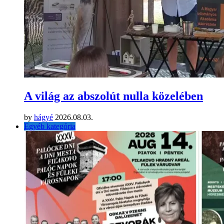
A világ az abszolút nulla közelében
by
hágyé
2026.08.03.
Egyéb kategória