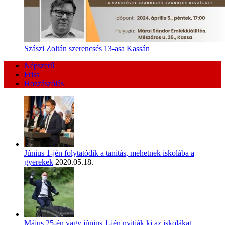
Szászi Zoltán szerencsés 13-asa Kassán
Népszerű
Friss
Hozzászólás
Június 1-jén folytatódik a tanítás, mehetnek iskolába a
gyerekek
2020.05.18.
Május 25-én vagy június 1-jén nyitják ki az iskolákat