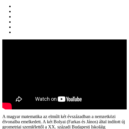
A magyar matematika az elmúlt két évszázadban a nemzetközi
élvonalba emelkedett. A két Bolyai (Farkas és János) által indított új
geometriai szemlélettől a XX. századi Budapesti Iskoláig