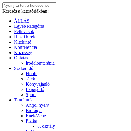
Keresés a kategóriákban:
ÁLLÁS
Egyéb kategória
Felhívások
Hazai hírek
Kitekintő
Konferencia
Közösség
Oktatás
Irodalomterápia
Szabadidő
Hobbi
Játék
Könyvajánló
Lapajánló
Sport
Tanuljunk
Angol nyelv
Biológia
Ének/Zene
Fizika
8. osztály