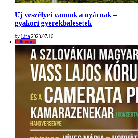
Új veszélyei vannak a nyárnak –
gyakori gyerekbalesetek
by
Lina
2023.07.16.
Felhívások