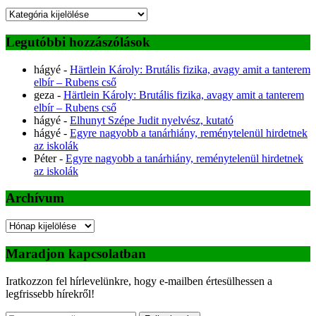
Kategóriák
Legutóbbi hozzászólások
hágyé
-
Härtlein Károly: Brutális fizika, avagy amit a tanterem
elbír – Rubens cső
geza
-
Härtlein Károly: Brutális fizika, avagy amit a tanterem
elbír – Rubens cső
hágyé
-
Elhunyt Szépe Judit nyelvész, kutató
hágyé
-
Egyre nagyobb a tanárhiány, reménytelenül hirdetnek
az iskolák
Péter
-
Egyre nagyobb a tanárhiány, reménytelenül hirdetnek
az iskolák
Archívum
Archívum
Maradjon kapcsolatban
Iratkozzon fel hírlevelünkre, hogy e-mailben értesülhessen a
legfrissebb hírekről!