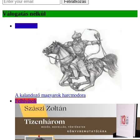
Feliratkozás
Válogatás nélkül
Történelem
A kalandozó magyarok harcmodora
Felhívások