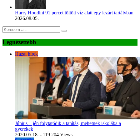
Harry Houdini 91 percet töltött víz alatt egy lezárt tartályban
2026.08.05.
Legnézettebb
Hazai hírek
Június 1-jén folytatódik a tanítás, mehetnek iskolába a
gyerekek
2020.05.18.
- 119 204 Views