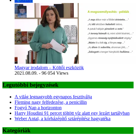
6. osztály
Magyar irodalom – Költői eszközök
2021.08.09.
- 96 054 Views
Legutóbbi bejegyzések
A világ legnagyobb egynapos fesztiválja
Fleming nagy felfedezése, a penicillin
Fogyó Nap a horizonton
Harry Houdini 91 percet töltött víz alatt egy lezárt tartályban
Weber Antal, a kórházépítő sztárépítész hagyatéka
Kategóriák