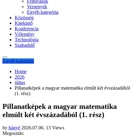
Felhívások
Versenyek
Egyéb kategória
Közösség
Kitekintő
Konferencia
Vélemény
Technológia
Szabadidő
Egyéb kategória
Home
2026
július
Pillanatképek a magyar matematika elmúlt két évszázadából
(1. rész)
Pillanatképek a magyar matematika
elmúlt két évszázadából (1. rész)
by
hágyé
2026.07.06.
13 Views
Megosztás: