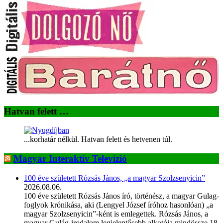
Hatvan felett …
...korhatár nélkül. Hatvan felett és hetvenen túl.
Magyar Interaktív Televízió
100 éve született Rózsás János, „a magyar Szolzsenyicin”
2026.08.06.
100 éve született Rózsás János író, történész, a magyar Gulag-
foglyok krónikása, aki (Lengyel József íróhoz hasonlóan) „a
magyar Szolzsenyicin”-ként is emlegettek. Rózsás János, a
magyar Gulág-irodalom legjelentősebb alkotója mindössze 18