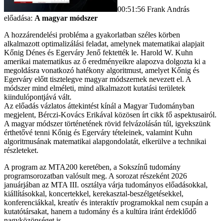
00:51:56 Frank András
előadása:
A magyar módszer
A hozzárendelési probléma a gyakorlatban széles körben
alkalmazott optimalizálási feladat, amelynek matematikai alapjait
Kőnig Dénes és Egerváry Jenő fektették le. Harold W. Kuhn
amerikai matematikus az ő eredményeikre alapozva dolgozta ki a
megoldásra vonatkozó hatékony algoritmust, amelyet Kőnig és
Egerváry előtt tisztelegve magyar módszernek nevezett el. A
módszer mind elméleti, mind alkalmazott kutatási területek
kiindulópontjává vált.
Az előadás vázlatos áttekintést kínál a Magyar Tudományban
megjelent, Bérczi-Kovács Erikával közösen írt cikk fő aspektusairól.
A magyar módszer történetének rövid felvázolásán túl, igyekszünk
érthetővé tenni Kőnig és Egerváry tételeinek, valamint Kuhn
algoritmusának matematikai alapgondolatát, elkerülve a technikai
részleteket.
A program az MTA200 keretében, a Sokszínű tudomány
programsorozatban valósult meg. A sorozat részeként 2026
januárjában az MTA III. osztálya várja tudományos előadásokkal,
kiállításokkal, koncertekkel, kerekasztal-beszélgetésekkel,
konferenciákkal, kreatív és interaktív programokkal nem csupán a
kutatótársakat, hanem a tudomány és a kultúra iránt érdeklődő
nagyközönséget is.