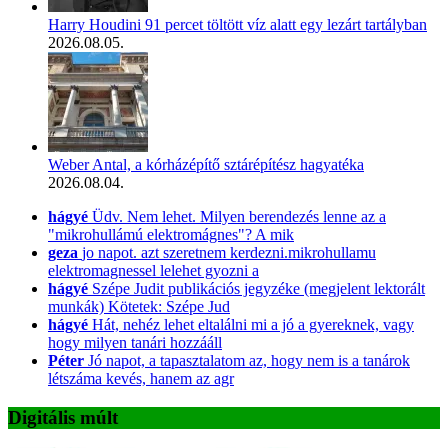
Harry Houdini 91 percet töltött víz alatt egy lezárt tartályban
2026.08.05.
Weber Antal, a kórházépítő sztárépítész hagyatéka
2026.08.04.
hágyé
Üdv. Nem lehet. Milyen berendezés lenne az a
"mikrohullámú elektromágnes"? A mik
geza
jo napot. azt szeretnem kerdezni.mikrohullamu
elektromagnessel lelehet gyozni a
hágyé
Szépe Judit publikációs jegyzéke (megjelent lektorált
munkák) Kötetek: Szépe Jud
hágyé
Hát, nehéz lehet eltalálni mi a jó a gyereknek, vagy
hogy milyen tanári hozzááll
Péter
Jó napot, a tapasztalatom az, hogy nem is a tanárok
létszáma kevés, hanem az agr
Digitális múlt