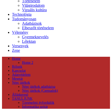
Történelem
Világirodalom
Vizuális kultúra
Technológia
Tudományosan
Adatbázisok
Elbeszélt történelem
Vélemény
Gyermeknevelés
Lélektan
Versenyek
Zene
Home
Home 2
Rólunk
Kapcsolat
Adatvédelem
Mesetár
Népi játékok
Népi játékok adatbázisa
Népi játékok (Csemadok)
Álláskereső
TANULJUNK
Történelmi évfordulók
Informatika szótár