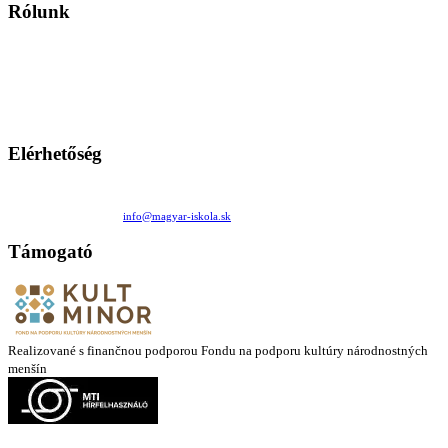
Rólunk
A Magyar Iskola a szlovákiai magyar iskolák, tanárok, szülők és
persze a diákok fóruma
Ezen az oldalon esetenként olyan írások jelennek meg, amelyek a hagyományos iskolafelfogástól eltérő
mintákat népszerűsítenek. Ennek következtében előfordulhat, hogy az idetévedő kiskorú felhasználók
látóköre gyorsabban szélesedik, mint azt a szülők esetleg szeretnék.
Elérhetőség
Családi Kör Egyesület/Združenie rod. kruhov
Medzilaborecká 17, 82101 Bratislava
+421 911 732 190 |
info@magyar-iskola.sk
Támogató
Realizované s finančnou podporou Fondu na podporu kultúry národnostných
menšín