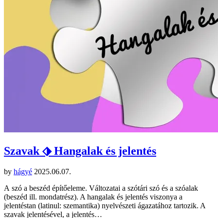
Szavak ⬗ Hangalak és jelentés
by
hágyé
2025.06.07.
A szó a beszéd építőeleme. Változatai a szótári szó és a szóalak
(beszéd ill. mondatrész). A hangalak és jelentés viszonya a
jelentéstan (latinul: szemantika) nyelvészeti ágazatához tartozik. A
szavak jelentésével, a jelentés…