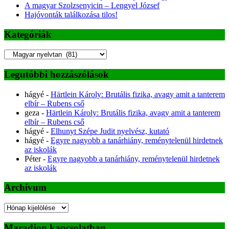
A magyar Szolzsenyicin – Lengyel József
Hajóvonták találkozása tilos!
Kategóriák
Kategóriák
Legutóbbi hozzászólások
hágyé
-
Härtlein Károly: Brutális fizika, avagy amit a tanterem
elbír – Rubens cső
geza
-
Härtlein Károly: Brutális fizika, avagy amit a tanterem
elbír – Rubens cső
hágyé
-
Elhunyt Szépe Judit nyelvész, kutató
hágyé
-
Egyre nagyobb a tanárhiány, reménytelenül hirdetnek
az iskolák
Péter
-
Egyre nagyobb a tanárhiány, reménytelenül hirdetnek
az iskolák
Archívum
Archívum
Maradjon kapcsolatban