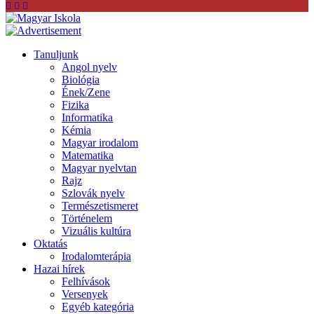
Tanuljunk
Angol nyelv
Biológia
Ének/Zene
Fizika
Informatika
Kémia
Magyar irodalom
Matematika
Magyar nyelvtan
Rajz
Szlovák nyelv
Természetismeret
Történelem
Vizuális kultúra
Oktatás
Irodalomterápia
Hazai hírek
Felhívások
Versenyek
Egyéb kategória