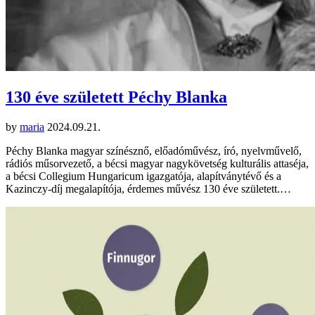
130 éve született Péchy Blanka
by
maria
2024.09.21.
Péchy Blanka magyar színésznő, előadóművész, író, nyelvművelő,
rádiós műsorvezető, a bécsi magyar nagykövetség kulturális attaséja,
a bécsi Collegium Hungaricum igazgatója, alapítványtévő és a
Kazinczy-díj megalapítója, érdemes művész 130 éve született.…