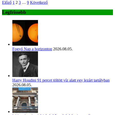
Bejegyzések
Előző
1
2
3
…
9
Következő
lapozása
Legfrissebb
Fogyó Nap a horizonton
2026.08.05.
Harry Houdini 91 percet töltött víz alatt egy lezárt tartályban
2026.08.05.