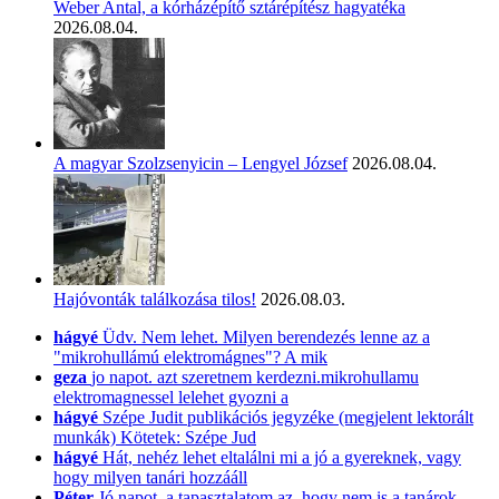
Weber Antal, a kórházépítő sztárépítész hagyatéka
2026.08.04.
A magyar Szolzsenyicin – Lengyel József
2026.08.04.
Hajóvonták találkozása tilos!
2026.08.03.
hágyé
Üdv. Nem lehet. Milyen berendezés lenne az a
"mikrohullámú elektromágnes"? A mik
geza
jo napot. azt szeretnem kerdezni.mikrohullamu
elektromagnessel lelehet gyozni a
hágyé
Szépe Judit publikációs jegyzéke (megjelent lektorált
munkák) Kötetek: Szépe Jud
hágyé
Hát, nehéz lehet eltalálni mi a jó a gyereknek, vagy
hogy milyen tanári hozzááll
Péter
Jó napot, a tapasztalatom az, hogy nem is a tanárok