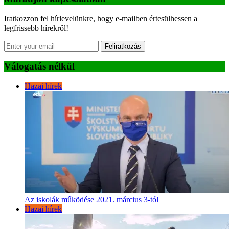
Iratkozzon fel hírlevelünkre, hogy e-mailben értesülhessen a
legfrissebb hírekről!
Feliratkozás
Válogatás nélkül
Hazai hírek
Az iskolák működése 2021. március 3-tól
Hazai hírek