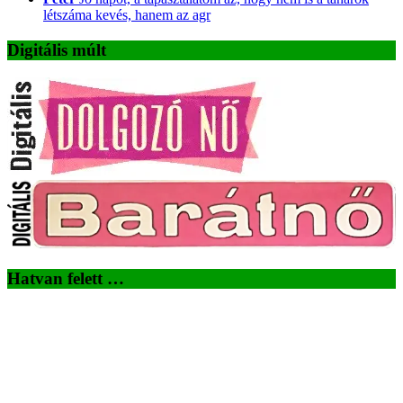
létszáma kevés, hanem az agr
Digitális múlt
Hatvan felett …