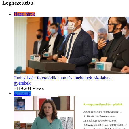
Legnézettebb
Hazai hírek
Június 1-jén folytatódik a tanítás, mehetnek iskolába a
gyerekek
- 119 204 Views
6. osztály