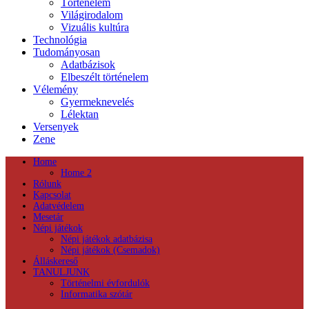
Történelem
Világirodalom
Vizuális kultúra
Technológia
Tudományosan
Adatbázisok
Elbeszélt történelem
Vélemény
Gyermeknevelés
Lélektan
Versenyek
Zene
Home
Home 2
Rólunk
Kapcsolat
Adatvédelem
Mesetár
Népi játékok
Népi játékok adatbázisa
Népi játékok (Csemadok)
Álláskereső
TANULJUNK
Történelmi évfordulók
Informatika szótár