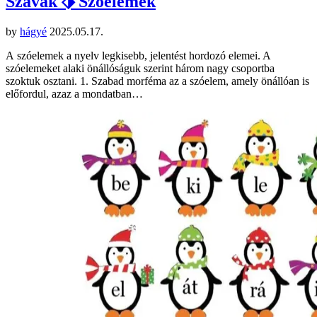
Szavak ⬗ Szóelemek
by
hágyé
2025.05.17.
A szóelemek a nyelv legkisebb, jelentést hordozó elemei. A
szóelemeket alaki önállóságuk szerint három nagy csoportba
szoktuk osztani. 1. Szabad morféma az a szóelem, amely önállóan is
előfordul, azaz a mondatban…