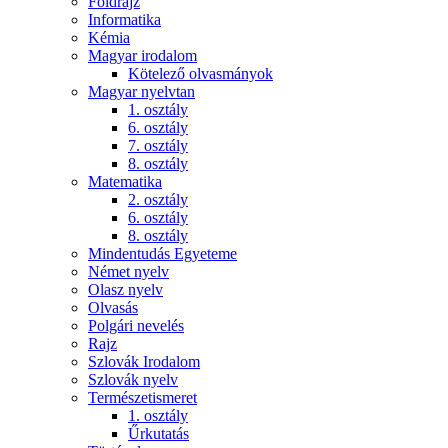
Földrajz
Informatika
Kémia
Magyar irodalom
Kötelező olvasmányok
Magyar nyelvtan
1. osztály
6. osztály
7. osztály
8. osztály
Matematika
2. osztály
6. osztály
8. osztály
Mindentudás Egyeteme
Német nyelv
Olasz nyelv
Olvasás
Polgári nevelés
Rajz
Szlovák Irodalom
Szlovák nyelv
Természetismeret
1. osztály
Űrkutatás