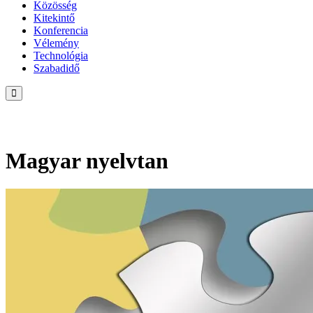
Közösség
Kitekintő
Konferencia
Vélemény
Technológia
Szabadidő
Magyar nyelvtan