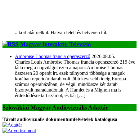
...korhatár nélkül. Hatvan felett és hetvenen túl.
Magyar Interaktív Televízió
Ambroise Thomas francia operaszerző
2026.08.05.
Charles Louis Ambroise Thomas francia operaszerző 215 éve
látta meg a napvilágot ezen a napon. Ambroise Thomas
összesen 20 operát írt, ezek túlnyomó többsége a maguk
korában repertoár darab volt több kevesebb ideig Európa
számos operaházában, de végül mindössze két darab
bizonyult maradandónak. A Hamlet és a Mignon ma is
érdeklődésre tart számot, és bár […]
Szlovákiai Magyar Audiovizuális Adattár
Tárolt audiovizuális dokumentumfelvételek katalógusa