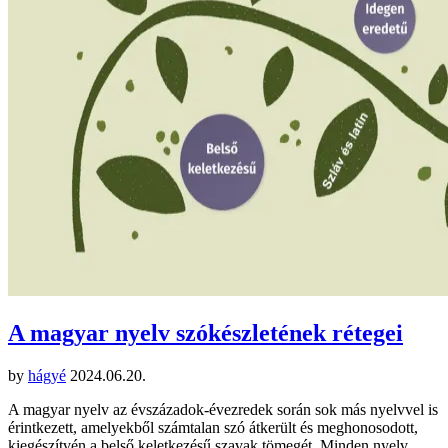
A magyar nyelv szókészletének rétegei
by
hágyé
2024.06.20.
A magyar nyelv az évszázadok-évezredek során sok más nyelvvel is
érintkezett, amelyekből számtalan szó átkerült és meghonosodott,
kiegészítvén a belső keletkezésű szavak tömegét. Minden nyelv