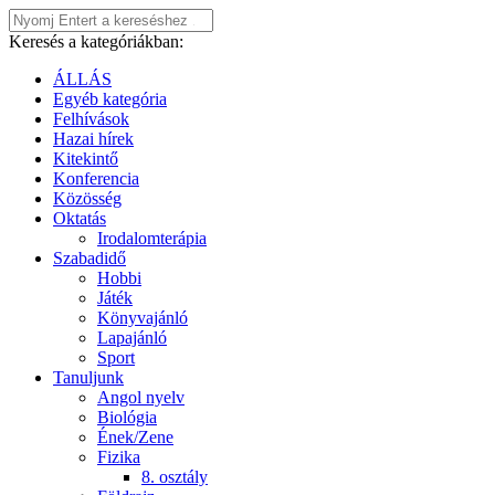
Keresés a kategóriákban:
ÁLLÁS
Egyéb kategória
Felhívások
Hazai hírek
Kitekintő
Konferencia
Közösség
Oktatás
Irodalomterápia
Szabadidő
Hobbi
Játék
Könyvajánló
Lapajánló
Sport
Tanuljunk
Angol nyelv
Biológia
Ének/Zene
Fizika
8. osztály