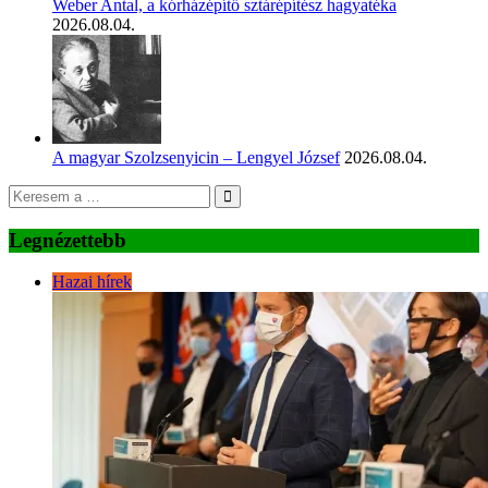
Weber Antal, a kórházépítő sztárépítész hagyatéka
2026.08.04.
A magyar Szolzsenyicin – Lengyel József
2026.08.04.
Legnézettebb
Hazai hírek