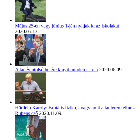
Május 25-én vagy június 1-jén nyitják ki az iskolákat
2020.05.13.
A tanév utolsó hetére kinyit minden iskola
2020.06.09.
Härtlein Károly: Brutális fizika, avagy amit a tanterem elbír –
Rubens cső
2020.11.09.