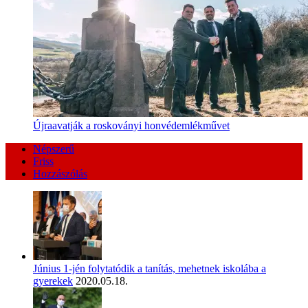
Újraavatják a roskoványi honvédemlékművet
Népszerű
Friss
Hozzászólás
Június 1-jén folytatódik a tanítás, mehetnek iskolába a
gyerekek
2020.05.18.