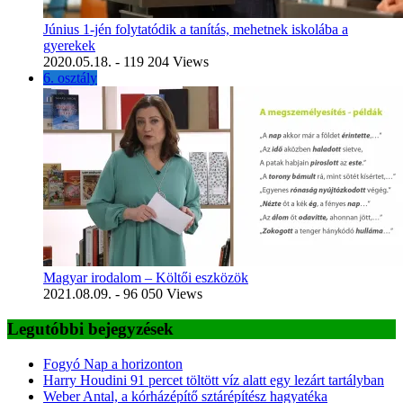
Június 1-jén folytatódik a tanítás, mehetnek iskolába a
gyerekek
2020.05.18.
- 119 204 Views
6. osztály
Magyar irodalom – Költői eszközök
2021.08.09.
- 96 050 Views
Legutóbbi bejegyzések
Fogyó Nap a horizonton
Harry Houdini 91 percet töltött víz alatt egy lezárt tartályban
Weber Antal, a kórházépítő sztárépítész hagyatéka