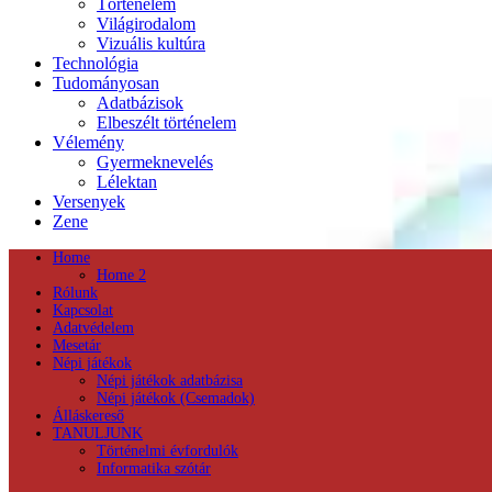
Történelem
Világirodalom
Vizuális kultúra
Technológia
Tudományosan
Adatbázisok
Elbeszélt történelem
Vélemény
Gyermeknevelés
Lélektan
Versenyek
Zene
Home
Home 2
Rólunk
Kapcsolat
Adatvédelem
Mesetár
Népi játékok
Népi játékok adatbázisa
Népi játékok (Csemadok)
Álláskereső
TANULJUNK
Történelmi évfordulók
Informatika szótár