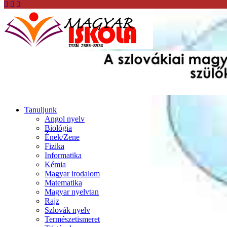
Tanuljunk
Angol nyelv
Biológia
Ének/Zene
Fizika
Informatika
Kémia
Magyar irodalom
Matematika
Magyar nyelvtan
Rajz
Szlovák nyelv
Természetismeret