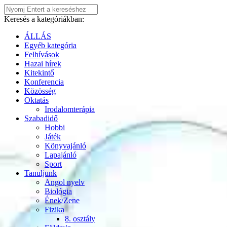
Keresés a kategóriákban:
ÁLLÁS
Egyéb kategória
Felhívások
Hazai hírek
Kitekintő
Konferencia
Közösség
Oktatás
Irodalomterápia
Szabadidő
Hobbi
Játék
Könyvajánló
Lapajánló
Sport
Tanuljunk
Angol nyelv
Biológia
Ének/Zene
Fizika
8. osztály