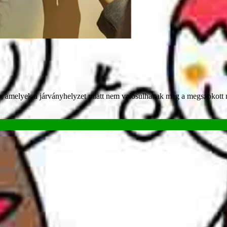
e, amelyek a járványhelyzet miatt nem valósulhattak meg a megszokott