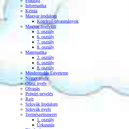
Földrajz
Informatika
Kémia
Magyar irodalom
Kötelező olvasmányok
Magyar nyelvtan
1. osztály
6. osztály
7. osztály
8. osztály
Matematika
2. osztály
6. osztály
8. osztály
Mindentudás Egyeteme
Német nyelv
Olasz nyelv
Olvasás
Polgári nevelés
Rajz
Szlovák Irodalom
Szlovák nyelv
Természetismeret
1. osztály
Űrkutatás