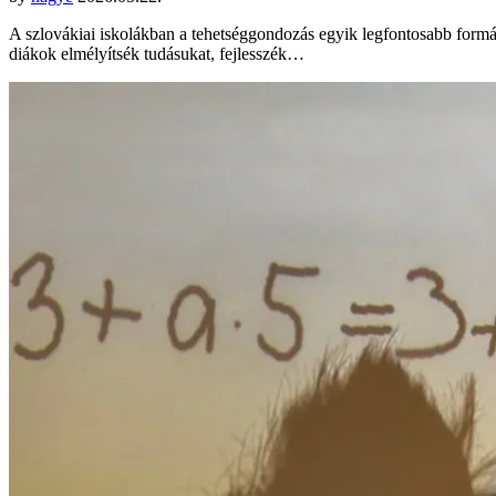
A szlovákiai iskolákban a tehetséggondozás egyik legfontosabb formáj
diákok elmélyítsék tudásukat, fejlesszék…