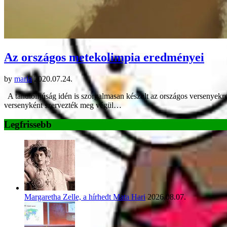
Az országos metekolimpia eredményei
by
maria
2020.07.24.
A tanulóifjúság idén is szorgalmasan készült az országos versenyekr
versenyként szervezték meg végül…
Legfrissebb
Margaretha Zelle, a hírhedt Mata Hari
2026.08.07.