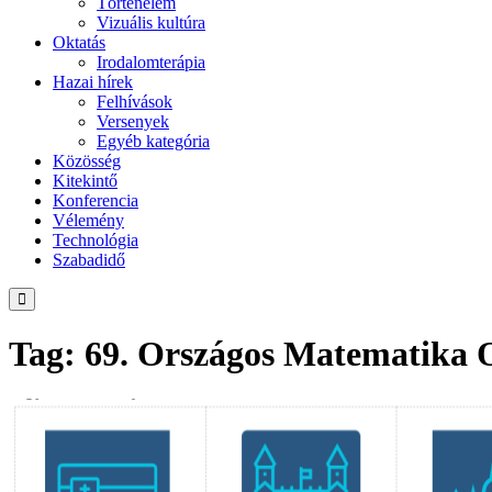
Történelem
Vizuális kultúra
Oktatás
Irodalomterápia
Hazai hírek
Felhívások
Versenyek
Egyéb kategória
Közösség
Kitekintő
Konferencia
Vélemény
Technológia
Szabadidő
Tag: 69. Országos Matematika 