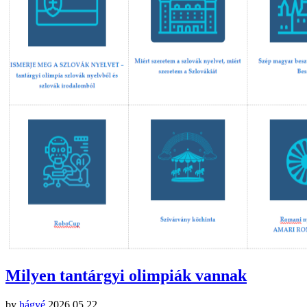
Milyen tantárgyi olimpiák vannak
by
hágyé
2026.05.22.