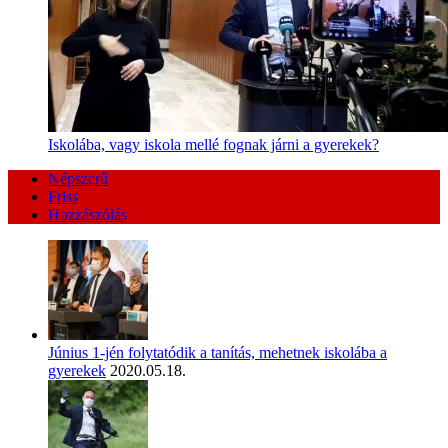
Iskolába, vagy iskola mellé fognak járni a gyerekek?
Népszerű
Friss
Hozzászólás
Június 1-jén folytatódik a tanítás, mehetnek iskolába a
gyerekek
2020.05.18.