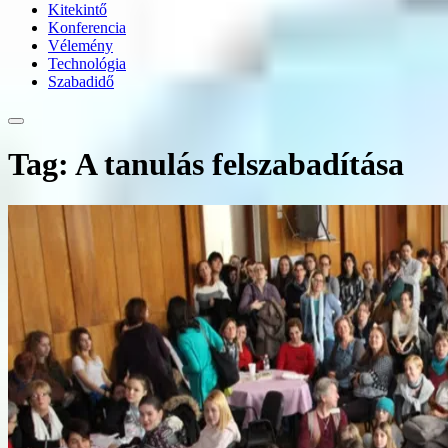
Kitekintő
Konferencia
Vélemény
Technológia
Szabadidő
Tag: A tanulás felszabadítása