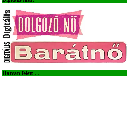
Hatvan felett …