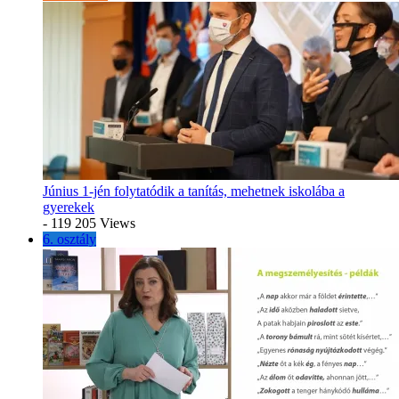
Június 1-jén folytatódik a tanítás, mehetnek iskolába a
gyerekek
- 119 205 Views
6. osztály