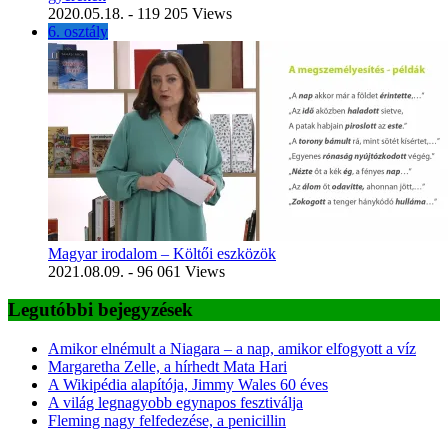
2020.05.18.
- 119 205 Views
6. osztály
Magyar irodalom – Költői eszközök
2021.08.09.
- 96 061 Views
Legutóbbi bejegyzések
Amikor elnémult a Niagara – a nap, amikor elfogyott a víz
Margaretha Zelle, a hírhedt Mata Hari
A Wikipédia alapítója, Jimmy Wales 60 éves
A világ legnagyobb egynapos fesztiválja
Fleming nagy felfedezése, a penicillin