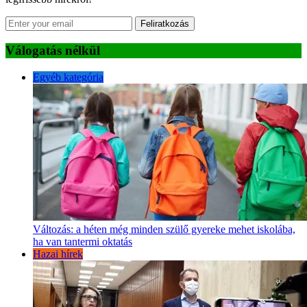
Feliratkozás
Válogatás nélkül
Egyéb kategória
Változás: a héten még minden szülő gyereke mehet iskolába,
ha van tantermi oktatás
Hazai hírek