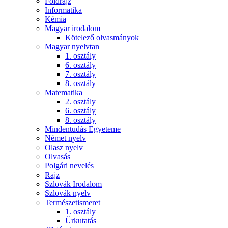
Földrajz
Informatika
Kémia
Magyar irodalom
Kötelező olvasmányok
Magyar nyelvtan
1. osztály
6. osztály
7. osztály
8. osztály
Matematika
2. osztály
6. osztály
8. osztály
Mindentudás Egyeteme
Német nyelv
Olasz nyelv
Olvasás
Polgári nevelés
Rajz
Szlovák Irodalom
Szlovák nyelv
Természetismeret
1. osztály
Űrkutatás