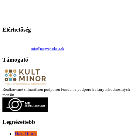
persze a diákok fóruma
Ezen az oldalon esetenként olyan írások jelennek meg, amelyek a hagyományos iskolafelfogástól eltérő
mintákat népszerűsítenek. Ennek következtében előfordulhat, hogy az idetévedő kiskorú felhasználók
látóköre gyorsabban szélesedik, mint azt a szülők esetleg szeretnék.
Elérhetőség
Családi Kör Egyesület/Združenie rod. kruhov
Medzilaborecká 17, 82101 Bratislava
+421 911 732 190 |
info@magyar-iskola.sk
Támogató
Realizované s finančnou podporou Fondu na podporu kultúry národnostných
menšín
Legnézettebb
Hazai hírek