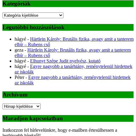
Kategóriák
Kategóriák
Legutóbbi hozzászólások
hágyé
-
Härtlein Károly: Brutális fizika, avagy amit a tanterem
elbír – Rubens cső
geza
-
Härtlein Károly: Brutális fizika, avagy amit a tanterem
elbír – Rubens cső
hágyé
-
Elhunyt Szépe Judit nyelvész, kutató
hágyé
-
Egyre nagyobb a tanárhiány, reménytelenül hirdetnek
az iskolák
Péter
-
Egyre nagyobb a tanárhiány, reménytelenül hirdetnek
az iskolák
Archívum
Archívum
Maradjon kapcsolatban
Iratkozzon fel hírlevelünkre, hogy e-mailben értesülhessen a
legfrissebb hírekről!