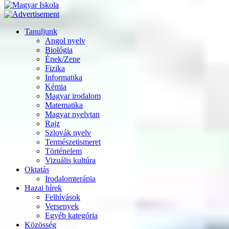
Tanuljunk
Angol nyelv
Biológia
Ének/Zene
Fizika
Informatika
Kémia
Magyar irodalom
Matematika
Magyar nyelvtan
Rajz
Szlovák nyelv
Természetismeret
Történelem
Vizuális kultúra
Oktatás
Irodalomterápia
Hazai hírek
Felhívások
Versenyek
Egyéb kategória
Közösség