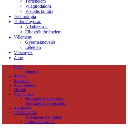
Történelem
Világirodalom
Vizuális kultúra
Technológia
Tudományosan
Adatbázisok
Elbeszélt történelem
Vélemény
Gyermeknevelés
Lélektan
Versenyek
Zene
Home
Home 2
Rólunk
Kapcsolat
Adatvédelem
Mesetár
Népi játékok
Népi játékok adatbázisa
Népi játékok (Csemadok)
Álláskereső
TANULJUNK
Történelmi évfordulók
Informatika szótár