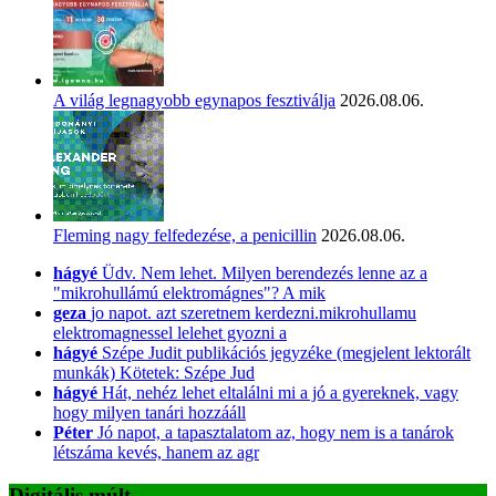
A világ legnagyobb egynapos fesztiválja
2026.08.06.
Fleming nagy felfedezése, a penicillin
2026.08.06.
hágyé
Üdv. Nem lehet. Milyen berendezés lenne az a
"mikrohullámú elektromágnes"? A mik
geza
jo napot. azt szeretnem kerdezni.mikrohullamu
elektromagnessel lelehet gyozni a
hágyé
Szépe Judit publikációs jegyzéke (megjelent lektorált
munkák) Kötetek: Szépe Jud
hágyé
Hát, nehéz lehet eltalálni mi a jó a gyereknek, vagy
hogy milyen tanári hozzááll
Péter
Jó napot, a tapasztalatom az, hogy nem is a tanárok
létszáma kevés, hanem az agr
Digitális múlt