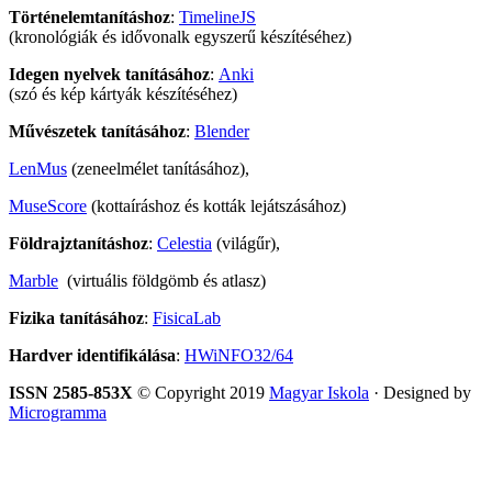
Történelemtanításhoz
:
TimelineJS
(kronológiák és idővonalk egyszerű készítéséhez)
Idegen nyelvek tanításához
:
Anki
(szó és kép kártyák készítéséhez)
Művészetek tanításához
:
Blender
LenMus
(zeneelmélet tanításához),
MuseScore
(kottaíráshoz és kották lejátszásához)
Földrajztanításhoz
:
Celestia
(világűr),
Marble
(virtuális földgömb és atlasz)
Fizika tanításához
:
FisicaLab
Hardver identifikálása
:
HWiNFO32/64
ISSN 2585-853X
© Copyright 2019
Magyar Iskola
· Designed by
Microgramma