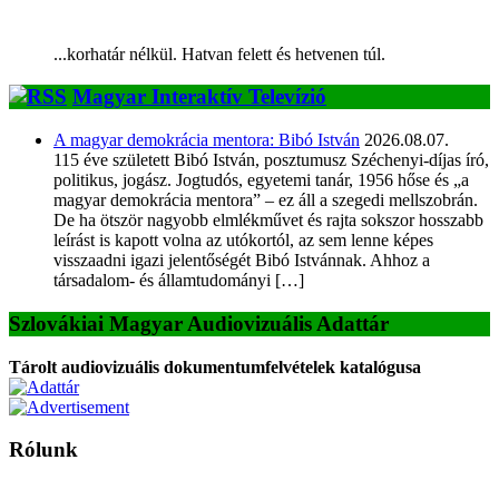
...korhatár nélkül. Hatvan felett és hetvenen túl.
Magyar Interaktív Televízió
A magyar demokrácia mentora: Bibó István
2026.08.07.
115 éve született Bibó István, posztumusz Széchenyi-díjas író,
politikus, jogász. Jogtudós, egyetemi tanár, 1956 hőse és „a
magyar demokrácia mentora” – ez áll a szegedi mellszobrán.
De ha ötször nagyobb elmlékművet és rajta sokszor hosszabb
leírást is kapott volna az utókortól, az sem lenne képes
visszaadni igazi jelentőségét Bibó Istvánnak. Ahhoz a
társadalom- és államtudományi […]
Szlovákiai Magyar Audiovizuális Adattár
Tárolt audiovizuális dokumentumfelvételek katalógusa
Rólunk
A Magyar Iskola a szlovákiai magyar iskolák, tanárok, szülők és