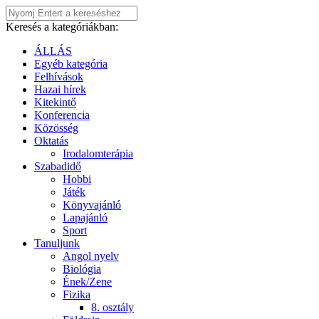
Keresés a kategóriákban:
ÁLLÁS
Egyéb kategória
Felhívások
Hazai hírek
Kitekintő
Konferencia
Közösség
Oktatás
Irodalomterápia
Szabadidő
Hobbi
Játék
Könyvajánló
Lapajánló
Sport
Tanuljunk
Angol nyelv
Biológia
Ének/Zene
Fizika
8. osztály