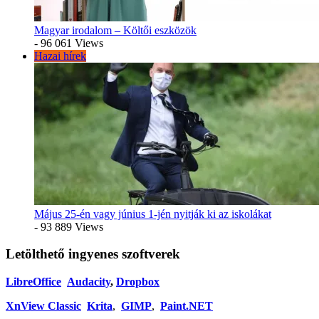
Magyar irodalom – Költői eszközök
- 96 061 Views
Hazai hírek
Május 25-én vagy június 1-jén nyitják ki az iskolákat
- 93 889 Views
Letölthető ingyenes szoftverek
LibreOffice
Audacity
,
Dropbox
XnView Classic
Krita
,
GIMP
,
Paint.NET