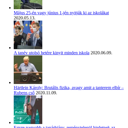
Május 25-én vagy június 1-jén nyitják ki az iskolákat
2020.05.13.
A tanév utolsó hetére kinyit minden iskola
2020.06.09.
Härtlein Károly: Brutális fizika, avagy amit a tanterem elbír –
Rubens cső
2020.11.09.
Egyre nagyobb a tanárhiány, reménytelenül hirdetnek az