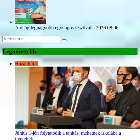
A világ legnagyobb egynapos fesztiválja
2026.08.06.
Legnézettebb
Hazai hírek
Június 1-jén folytatódik a tanítás, mehetnek iskolába a
gyerekek