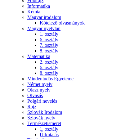
Földrajz
Informatika
Kémia
Magyar irodalom
Kötelező olvasmányok
Magyar nyelvtan
1. osztály
6. osztály
7. osztály
8. osztály
Matematika
2. osztály
6. osztály
8. osztály
Mindentudás Egyeteme
Német nyelv
Olasz nyelv
Olvasás
Polgári nevelés
Rajz
Szlovák Irodalom
Szlovák nyelv
Természetismeret
1. osztály
Űrkutatás