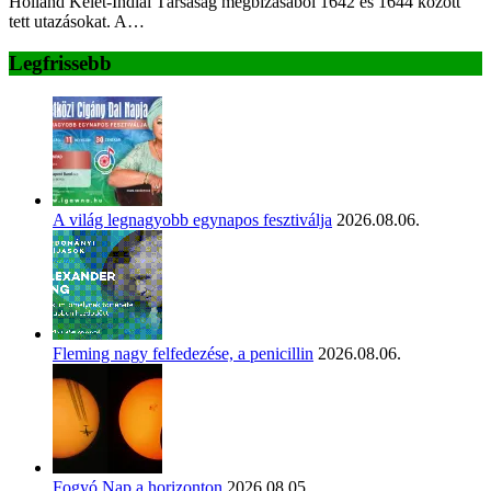
Holland Kelet-Indiai Társaság megbízásából 1642 és 1644 között
tett utazásokat. A…
Legfrissebb
A világ legnagyobb egynapos fesztiválja
2026.08.06.
Fleming nagy felfedezése, a penicillin
2026.08.06.
Fogyó Nap a horizonton
2026.08.05.