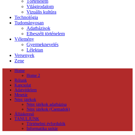
Történelem
Világirodalom
Vizuális kultúra
Technológia
Tudományosan
Adatbázisok
Elbeszélt történelem
Vélemény
Gyermeknevelés
Lélektan
Versenyek
Zene
Home
Home 2
Rólunk
Kapcsolat
Adatvédelem
Mesetár
Népi játékok
Népi játékok adatbázisa
Népi játékok (Csemadok)
Álláskereső
TANULJUNK
Történelmi évfordulók
Informatika szótár