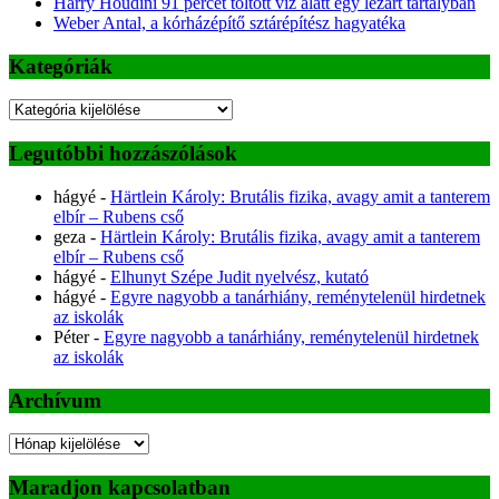
Harry Houdini 91 percet töltött víz alatt egy lezárt tartályban
Weber Antal, a kórházépítő sztárépítész hagyatéka
Kategóriák
Kategóriák
Legutóbbi hozzászólások
hágyé
-
Härtlein Károly: Brutális fizika, avagy amit a tanterem
elbír – Rubens cső
geza
-
Härtlein Károly: Brutális fizika, avagy amit a tanterem
elbír – Rubens cső
hágyé
-
Elhunyt Szépe Judit nyelvész, kutató
hágyé
-
Egyre nagyobb a tanárhiány, reménytelenül hirdetnek
az iskolák
Péter
-
Egyre nagyobb a tanárhiány, reménytelenül hirdetnek
az iskolák
Archívum
Archívum
Maradjon kapcsolatban