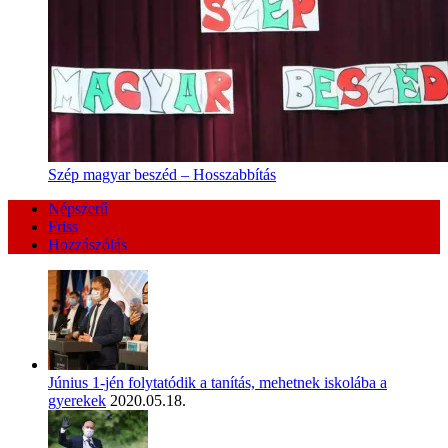
Szép magyar beszéd – Hosszabbítás
Népszerű
Friss
Hozzászólás
Június 1-jén folytatódik a tanítás, mehetnek iskolába a
gyerekek
2020.05.18.