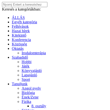
Keresés a kategóriákban:
ÁLLÁS
Egyéb kategória
Felhívások
Hazai hírek
Kitekintő
Konferencia
Közösség
Oktatás
Irodalomterápia
Szabadidő
Hobbi
Játék
Könyvajánló
Lapajánló
Sport
Tanuljunk
Angol nyelv
Biológia
Ének/Zene
Fizika
8. osztály