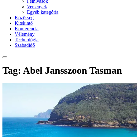
Felhívások
Versenyek
Egyéb kategória
Közösség
Kitekintő
Konferencia
Vélemény
Technológia
Szabadidő
Tag: Abel Jansszoon Tasman