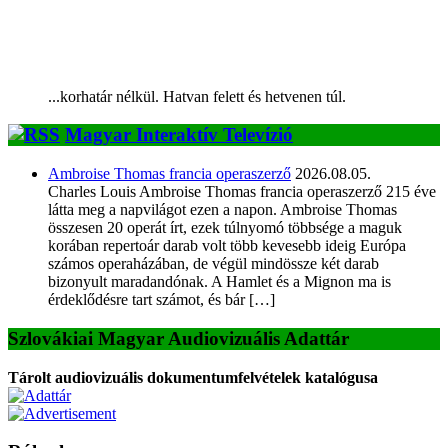
...korhatár nélkül. Hatvan felett és hetvenen túl.
Magyar Interaktív Televízió
Ambroise Thomas francia operaszerző
2026.08.05.
Charles Louis Ambroise Thomas francia operaszerző 215 éve
látta meg a napvilágot ezen a napon. Ambroise Thomas
összesen 20 operát írt, ezek túlnyomó többsége a maguk
korában repertoár darab volt több kevesebb ideig Európa
számos operaházában, de végül mindössze két darab
bizonyult maradandónak. A Hamlet és a Mignon ma is
érdeklődésre tart számot, és bár […]
Szlovákiai Magyar Audiovizuális Adattár
Tárolt audiovizuális dokumentumfelvételek katalógusa