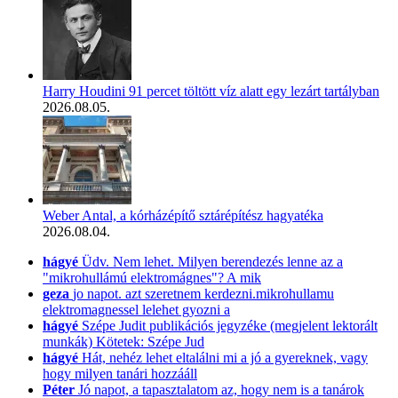
Harry Houdini 91 percet töltött víz alatt egy lezárt tartályban
2026.08.05.
Weber Antal, a kórházépítő sztárépítész hagyatéka
2026.08.04.
hágyé
Üdv. Nem lehet. Milyen berendezés lenne az a
"mikrohullámú elektromágnes"? A mik
geza
jo napot. azt szeretnem kerdezni.mikrohullamu
elektromagnessel lelehet gyozni a
hágyé
Szépe Judit publikációs jegyzéke (megjelent lektorált
munkák) Kötetek: Szépe Jud
hágyé
Hát, nehéz lehet eltalálni mi a jó a gyereknek, vagy
hogy milyen tanári hozzááll
Péter
Jó napot, a tapasztalatom az, hogy nem is a tanárok