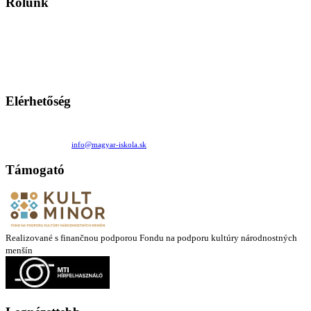
Rólunk
A Magyar Iskola a szlovákiai magyar iskolák, tanárok, szülők és
persze a diákok fóruma
Ezen az oldalon esetenként olyan írások jelennek meg, amelyek a hagyományos iskolafelfogástól eltérő
mintákat népszerűsítenek. Ennek következtében előfordulhat, hogy az idetévedő kiskorú felhasználók
látóköre gyorsabban szélesedik, mint azt a szülők esetleg szeretnék.
Elérhetőség
Családi Kör Egyesület/Združenie rod. kruhov
Medzilaborecká 17, 82101 Bratislava
+421 911 732 190 |
info@magyar-iskola.sk
Támogató
Realizované s finančnou podporou Fondu na podporu kultúry národnostných
menšín