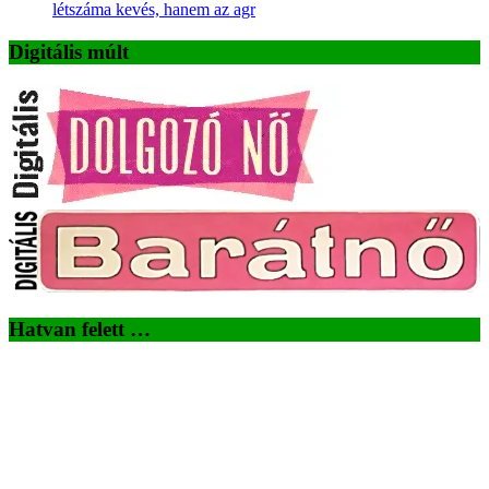
létszáma kevés, hanem az agr
Digitális múlt
Hatvan felett …