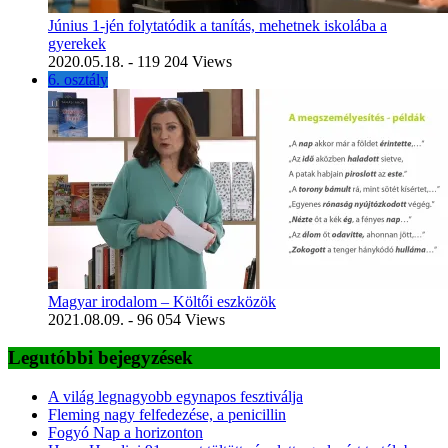
Június 1-jén folytatódik a tanítás, mehetnek iskolába a
gyerekek
2020.05.18.
- 119 204 Views
6. osztály
Magyar irodalom – Költői eszközök
2021.08.09.
- 96 054 Views
Legutóbbi bejegyzések
A világ legnagyobb egynapos fesztiválja
Fleming nagy felfedezése, a penicillin
Fogyó Nap a horizonton