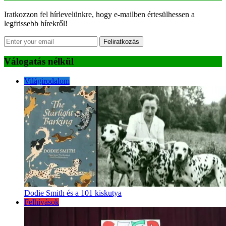
Iratkozzon fel hírlevelünkre, hogy e-mailben értesülhessen a
legfrissebb hírekről!
Feliratkozás
Válogatás nélkül
Világirodalom
Dodie Smith és a 101 kiskutya
Felhívások