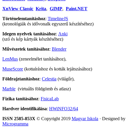
XnView Classic
Krita
,
GIMP
,
Paint.NET
Történelemtanításhoz
:
TimelineJS
(kronológiák és idővonalk egyszerű készítéséhez)
Idegen nyelvek tanításához
:
Anki
(szó és kép kártyák készítéséhez)
Művészetek tanításához
:
Blender
LenMus
(zeneelmélet tanításához),
MuseScore
(kottaíráshoz és kották lejátszásához)
Földrajztanításhoz
:
Celestia
(világűr),
Marble
(virtuális földgömb és atlasz)
Fizika tanításához
:
FisicaLab
Hardver identifikálása
:
HWiNFO32/64
ISSN 2585-853X
© Copyright 2019
Magyar Iskola
· Designed by
Microgramma