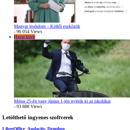
Magyar irodalom – Költői eszközök
- 96 054 Views
Hazai hírek
Május 25-én vagy június 1-jén nyitják ki az iskolákat
- 93 888 Views
Letölthető ingyenes szoftverek
LibreOffice
Audacity
,
Dropbox