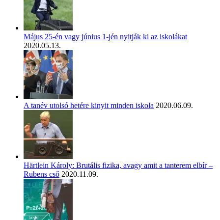
Május 25-én vagy június 1-jén nyitják ki az iskolákat
2020.05.13.
A tanév utolsó hetére kinyit minden iskola
2020.06.09.
Härtlein Károly: Brutális fizika, avagy amit a tanterem elbír –
Rubens cső
2020.11.09.