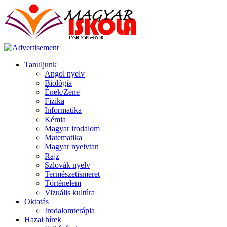
Tanuljunk
Angol nyelv
Biológia
Ének/Zene
Fizika
Informatika
Kémia
Magyar irodalom
Matematika
Magyar nyelvtan
Rajz
Szlovák nyelv
Természetismeret
Történelem
Vizuális kultúra
Oktatás
Irodalomterápia
Hazai hírek