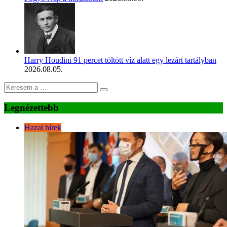
Harry Houdini 91 percet töltött víz alatt egy lezárt tartályban
2026.08.05.
Legnézettebb
Hazai hírek