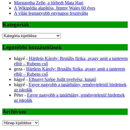
Margaretha Zelle, a hírhedt Mata Hari
A Wikipédia alapítója, Jimmy Wales 60 éves
A világ legnagyobb egynapos fesztiválja
Kategóriák
Kategóriák
Legutóbbi hozzászólások
hágyé
-
Härtlein Károly: Brutális fizika, avagy amit a tanterem
elbír – Rubens cső
geza
-
Härtlein Károly: Brutális fizika, avagy amit a tanterem
elbír – Rubens cső
hágyé
-
Elhunyt Szépe Judit nyelvész, kutató
hágyé
-
Egyre nagyobb a tanárhiány, reménytelenül hirdetnek
az iskolák
Péter
-
Egyre nagyobb a tanárhiány, reménytelenül hirdetnek
az iskolák
Archívum
Archívum