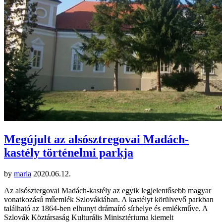
Megújult az alsósztregovai Madách-
kastély történelmi parkja
by
maria
2020.06.12.
Az alsósztergovai Madách-kastély az egyik legjelentősebb magyar
vonatkozású műemlék Szlovákiában. A kastélyt körülvevő parkban
található az 1864-ben elhunyt drámaíró sírhelye és emlékműve. A
Szlovák Köztársaság Kulturális Minisztériuma kiemelt