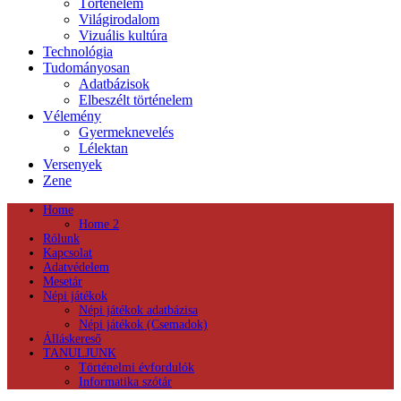
Történelem
Világirodalom
Vizuális kultúra
Technológia
Tudományosan
Adatbázisok
Elbeszélt történelem
Vélemény
Gyermeknevelés
Lélektan
Versenyek
Zene
Home
Home 2
Rólunk
Kapcsolat
Adatvédelem
Mesetár
Népi játékok
Népi játékok adatbázisa
Népi játékok (Csemadok)
Álláskereső
TANULJUNK
Történelmi évfordulók
Informatika szótár