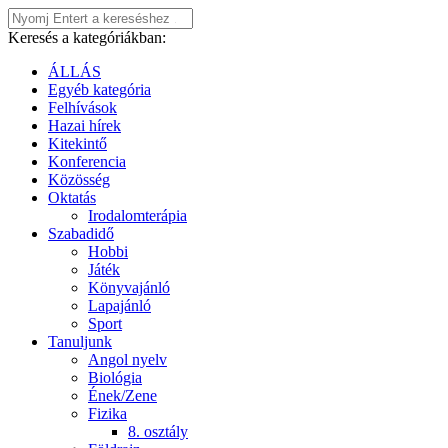
Keresés a kategóriákban:
ÁLLÁS
Egyéb kategória
Felhívások
Hazai hírek
Kitekintő
Konferencia
Közösség
Oktatás
Irodalomterápia
Szabadidő
Hobbi
Játék
Könyvajánló
Lapajánló
Sport
Tanuljunk
Angol nyelv
Biológia
Ének/Zene
Fizika
8. osztály