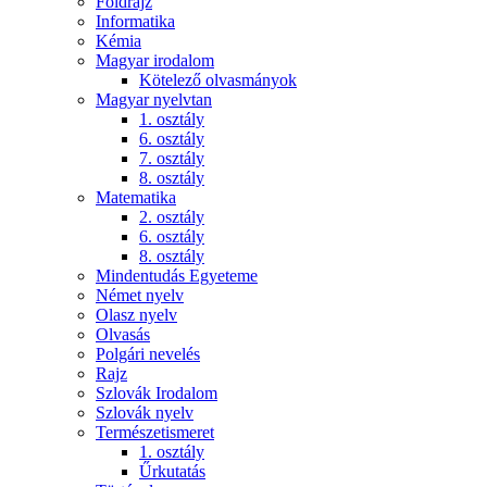
Földrajz
Informatika
Kémia
Magyar irodalom
Kötelező olvasmányok
Magyar nyelvtan
1. osztály
6. osztály
7. osztály
8. osztály
Matematika
2. osztály
6. osztály
8. osztály
Mindentudás Egyeteme
Német nyelv
Olasz nyelv
Olvasás
Polgári nevelés
Rajz
Szlovák Irodalom
Szlovák nyelv
Természetismeret
1. osztály
Űrkutatás