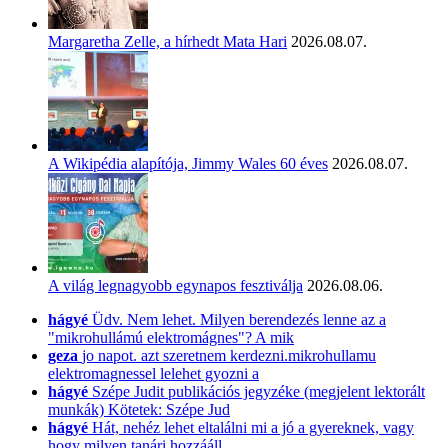
Margaretha Zelle, a hírhedt Mata Hari
2026.08.07.
A Wikipédia alapítója, Jimmy Wales 60 éves
2026.08.07.
A világ legnagyobb egynapos fesztiválja
2026.08.06.
hágyé
Üdv. Nem lehet. Milyen berendezés lenne az a
"mikrohullámú elektromágnes"? A mik
geza
jo napot. azt szeretnem kerdezni.mikrohullamu
elektromagnessel lelehet gyozni a
hágyé
Szépe Judit publikációs jegyzéke (megjelent lektorált
munkák) Kötetek: Szépe Jud
hágyé
Hát, nehéz lehet eltalálni mi a jó a gyereknek, vagy
hogy milyen tanári hozzááll