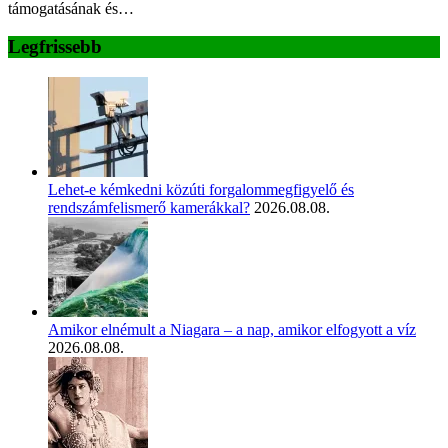
támogatásának és…
Legfrissebb
Lehet-e kémkedni közúti forgalommegfigyelő és
rendszámfelismerő kamerákkal?
2026.08.08.
Amikor elnémult a Niagara – a nap, amikor elfogyott a víz
2026.08.08.