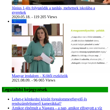
Június 1-jén folytatódik a tanítás, mehetnek iskolába a
gyerekek
2020.05.18.
- 119 205 Views
6. osztály
Magyar irodalom – Költői eszközök
2021.08.09.
- 96 065 Views
Legutóbbi bejegyzések
Lehet-e kémkedni közúti forgalommegfigyelő és
rendszámfelismerő kamerákkal?
Amikor elnémult a Niagara – a nap, amikor elfogyott a víz