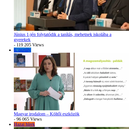
Június 1-jén folytatódik a tanítás, mehetnek iskolába a
gyerekek
- 119 205 Views
6. osztály
Magyar irodalom – Költői eszközök
- 96 065 Views
Hazai hírek