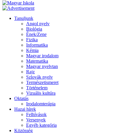
Tanuljunk
Angol nyelv
Biológia
Ének/Zene
Fizika
Informatika
Kémia
Magyar irodalom
Matematika
Magyar nyelvtan
Rajz
Szlovák nyelv
Természetismeret
Történelem
Vizuális kultúra
Oktatás
Irodalomterápia
Hazai hírek
Felhívások
Versenyek
Egyéb kategória
Közösség