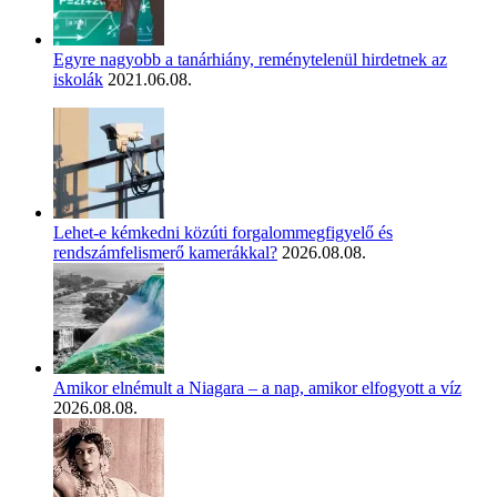
Egyre nagyobb a tanárhiány, reménytelenül hirdetnek az
iskolák
2021.06.08.
Lehet-e kémkedni közúti forgalommegfigyelő és
rendszámfelismerő kamerákkal?
2026.08.08.
Amikor elnémult a Niagara – a nap, amikor elfogyott a víz
2026.08.08.