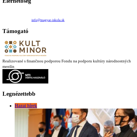
Elérhetőség
Családi Kör Egyesület/Združenie rod. kruhov
Medzilaborecká 17, 82101 Bratislava
+421 911 732 190 |
info@magyar-iskola.sk
Támogató
Realizované s finančnou podporou Fondu na podporu kultúry národnostných
menšín
Legnézettebb
Hazai hírek