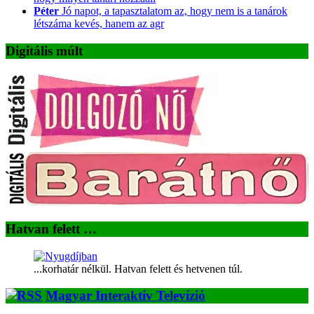
Péter
Jó napot, a tapasztalatom az, hogy nem is a tanárok
létszáma kevés, hanem az agr
Digitális múlt
Hatvan felett …
...korhatár nélkül. Hatvan felett és hetvenen túl.
Magyar Interaktív Televízió