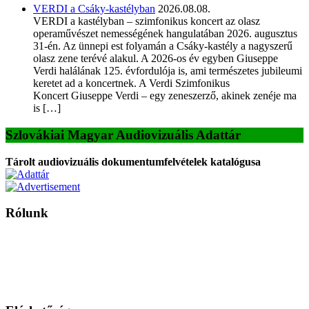
VERDI a Csáky-kastélyban
2026.08.08.
VERDI a kastélyban – szimfonikus koncert az olasz
operaművészet nemességének hangulatában 2026. augusztus
31-én. Az ünnepi est folyamán a Csáky-kastély a nagyszerű
olasz zene terévé alakul. A 2026-os év egyben Giuseppe
Verdi halálának 125. évfordulója is, ami természetes jubileumi
keretet ad a koncertnek. A Verdi Szimfonikus
Koncert Giuseppe Verdi – egy zeneszerző, akinek zenéje ma
is […]
Szlovákiai Magyar Audiovizuális Adattár
Tárolt audiovizuális dokumentumfelvételek katalógusa
Rólunk
A Magyar Iskola a szlovákiai magyar iskolák, tanárok, szülők és
persze a diákok fóruma
Ezen az oldalon esetenként olyan írások jelennek meg, amelyek a hagyományos iskolafelfogástól eltérő
mintákat népszerűsítenek. Ennek következtében előfordulhat, hogy az idetévedő kiskorú felhasználók
látóköre gyorsabban szélesedik, mint azt a szülők esetleg szeretnék.