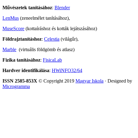
Művészetek tanításához
:
Blender
LenMus
(zeneelmélet tanításához),
MuseScore
(kottaíráshoz és kották lejátszásához)
Földrajztanításhoz
:
Celestia
(világűr),
Marble
(virtuális földgömb és atlasz)
Fizika tanításához
:
FisicaLab
Hardver identifikálása
:
HWiNFO32/64
ISSN 2585-853X
© Copyright 2019
Magyar Iskola
· Designed by
Microgramma