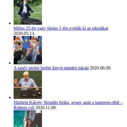
Május 25-én vagy június 1-jén nyitják ki az iskolákat
2020.05.13.
A tanév utolsó hetére kinyit minden iskola
2020.06.09.
Härtlein Károly: Brutális fizika, avagy amit a tanterem elbír –
Rubens cső
2020.11.09.