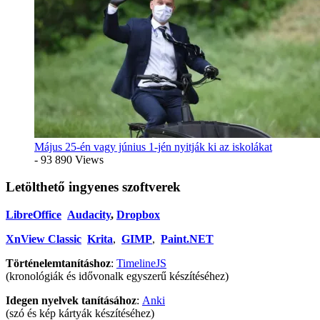
Május 25-én vagy június 1-jén nyitják ki az iskolákat
- 93 890 Views
Letölthető ingyenes szoftverek
LibreOffice
Audacity
,
Dropbox
XnView Classic
Krita
,
GIMP
,
Paint.NET
Történelemtanításhoz
:
TimelineJS
(kronológiák és idővonalk egyszerű készítéséhez)
Idegen nyelvek tanításához
:
Anki
(szó és kép kártyák készítéséhez)