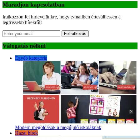
Maradjon kapcsolatban
Iratkozzon fel hírlevelünkre, hogy e-mailben értesülhessen a
legfrissebb hírekről!
Feliratkozás
Válogatás nélkül
Egyéb kategória
Modern megoldások a megújuló iskoláknak
Hazai hírek